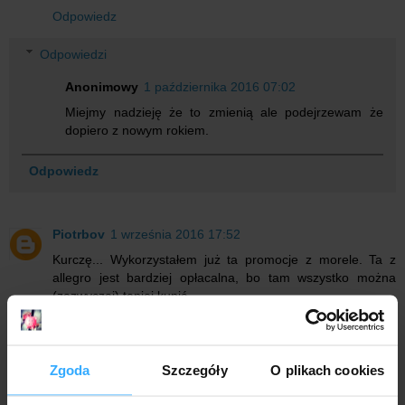
Odpowiedz
Odpowiedzi
Anonimowy
1 października 2016 07:02
Miejmy nadzieję że to zmienią ale podejrzewam że
dopiero z nowym rokiem.
Odpowiedz
Piotrbov
1 września 2016 17:52
Kurczę... Wykorzystałem już ta promocje z morele. Ta z
allegro jest bardziej opłacalna, bo tam wszystko można
(zazwyczaj) taniej kupić.
Odpowiedz
Odpowiedzi
Zgoda
Szczegóły
O plikach cookies
Anonimowy
1 października 2016 07:03