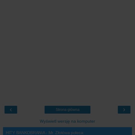
‹
›
Strona główna
Wyświetl wersję na komputer
HITY BANKOBRANIA - Mr. Złotówa poleca: