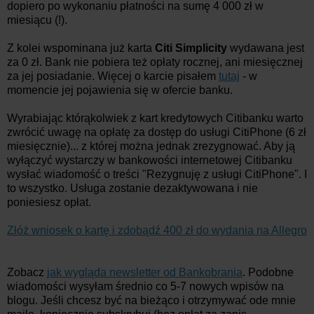
dopiero po wykonaniu płatności na sumę 4 000 zł w
miesiącu (!).
Z kolei wspominana już karta
Citi Simplicity
wydawana jest
za 0 zł. Bank nie pobiera też opłaty rocznej, ani miesięcznej
za jej posiadanie. Więcej o karcie pisałem
tutaj
- w
momencie jej pojawienia się w ofercie banku.
Wyrabiając którąkolwiek z kart kredytowych Citibanku warto
zwrócić uwagę na opłatę za dostęp do usługi CitiPhone (6 zł
miesięcznie)... z której można jednak zrezygnować. Aby ją
wyłączyć wystarczy w bankowości internetowej Citibanku
wysłać wiadomość o treści "Rezygnuję z usługi CitiPhone". I
to wszystko. Usługa zostanie dezaktywowana i nie
poniesiesz opłat.
Złóż wniosek o kartę i zdobądź 400 zł do wydania na Allegro
Zobacz
jak wygląda newsletter od Bankobrania
. Podobne
wiadomości wysyłam średnio co 5-7 nowych wpisów na
blogu. Jeśli chcesz być na bieżąco i otrzymywać ode mnie