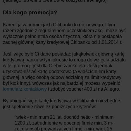
(jednego lub wielu towarów w koszyku na Allegro).
Dla kogo promocja?
Karencja w promocjach Citibanku to nic nowego. I tym
razem zgodnie z regulaminem uczestnikiem akcji może być
wyłącznie pełnoletnia osoba fizyczna, która nie posiadała
żadnej głównej karty kredytowej Citibanku od 1.01.2014 r.
Jeśli więc było Ci dane posiadać jakąkolwiek główną kartę
kredytową banku w tym okresie to droga do wzięcia udziału
w tej promocji jest dla Ciebie zamknięta. Jeśli jednak
użytkowałeś/-aś kartę dodatkową (a właścicielem karty
głównej, a więc osobą odpowiedzialną za limit kredytowy
był ktoś inny), wówczas jak najbardziej możesz wypełnić
formularz kontaktowy
i zdobyć voucher 400 zł na Allegro.
By ubiegać się o kartę kredytową w Citibanku niezbędne
jest spełnienie również poniższych kryteriów:
"wiek - minimum 21 lat, dochód netto - minimum
1200 zł, zatrudnienie w obecnej firmie min. 3 m-
ce; dla osób prowadzących firmę - min. wiek 25