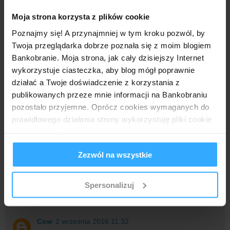
Morele też mają dobre ceny więc spoksik. Aczkolwiek
Moja strona korzysta z plików cookie
na Allegro wybór większy.
Poznajmy się! A przynajmniej w tym kroku pozwól, by
Twoja przeglądarka dobrze poznała się z moim blogiem
Anonimowy
5 listopada 2016 22:13
Bankobranie. Moja strona, jak cały dzisiejszy Internet
400 zł na Allegro oznacza święta na bogato ;)
wykorzystuje ciasteczka, aby blog mógł poprawnie
działać a Twoje doświadczenie z korzystania z
Odpowiedz
publikowanych przeze mnie informacji na Bankobraniu
pozostało przyjemne. Oprócz cookies wymaganych do
prawidłowego działania strony wykorzystuję pliki cookie
Anonimowy
1 września 2016 22:52
do spersonalizowania treści i reklam, aby również
Przewertowałem całą tabelę opłat. Faktycznie karta jest
analizować ruch w mojej witrynie. Informacje o tym, jak
darmowa. Jedno mnie tylko zastanawia. Bo jest "Opłata za
Zezwól na wszystkie
korzystasz z bloga, udostępniam moim partnerom
dostarczenie Karty przesyłką kurierską" w wysokości 30 zł.
Czy to aby nie jest jakiś ukryty koszt?
społecznościowym, reklamowym i analitycznym.
Partnerzy mogą połączyć te informacje z innymi danymi
Odpowiedz
Spersonalizuj
otrzymanymi od Ciebie lub uzyskanymi podczas
Odpowiedzi
korzystania z ich usług.
Cow
2 września 2016 11:32