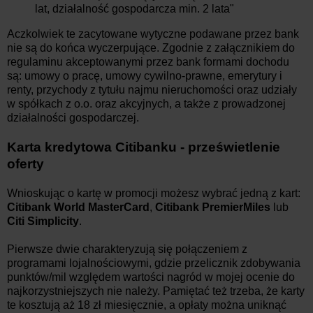
lat, działalność gospodarcza min. 2 lata"
Aczkolwiek te zacytowane wytyczne podawane przez bank
nie są do końca wyczerpujące. Zgodnie z załącznikiem do
regulaminu akceptowanymi przez bank formami dochodu
są: umowy o pracę, umowy cywilno-prawne, emerytury i
renty, przychody z tytułu najmu nieruchomości oraz udziały
w spółkach z o.o. oraz akcyjnych, a także z prowadzonej
działalności gospodarczej.
Karta kredytowa Citibanku - prześwietlenie
oferty
Wnioskując o kartę w promocji możesz wybrać jedną z kart:
Citibank World MasterCard
,
Citibank PremierMiles
lub
Citi Simplicity
.
Pierwsze dwie charakteryzują się połączeniem z
programami lojalnościowymi, gdzie przelicznik zdobywania
punktów/mil względem wartości nagród w mojej ocenie do
najkorzystniejszych nie należy. Pamiętać też trzeba, że karty
te kosztują aż 18 zł miesięcznie, a opłaty można uniknąć