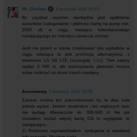
Mr. Złotówa
3 września 2016 09:15
By uzyskać voucher niezbędne jest spełnienie
warunków (zalogowanie i płatności kartą na sumę min.
2000 zł) w ciągu miesiąca kalendarzowego
następującego po miesiącu zawarcia umowy.
Jeśli nie jesteś w stanie zrealizować tylu wydatków w
ciągu miesiąca to jest promocja alternatywna: z
telefonem LG K8 LTE (szczegóły
tutaj
). Tam należy
wydać 3 000 zł, ale wykonywanie płatności można
sobie rozłożyć na okres trzech miesięcy.
Anonimowy
3 września 2016 10:08
Zawsze można też pokombinować by te dwa koła
jednak wydać. Jestem studentem i też większych sum
nie wydaję. Miesięcznie ok. 300-500 zł. Ale jak
musiałem wydać więcej kartą Citi to wyglądało to
następująco:
1) Rodzicom zapowiedziałem: tankujecie w weekend
gdy przyjadę. Płaciłem kartą