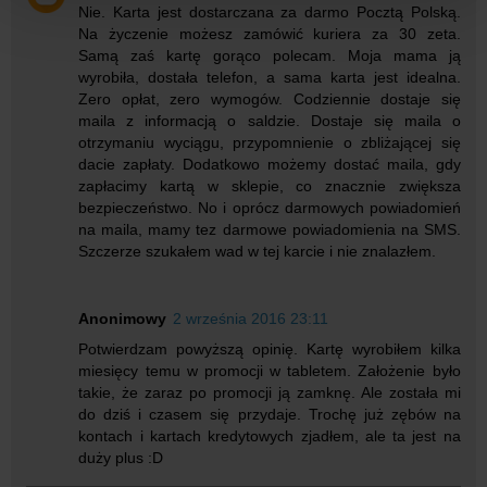
Nie. Karta jest dostarczana za darmo Pocztą Polską.
Na życzenie możesz zamówić kuriera za 30 zeta.
Samą zaś kartę gorąco polecam. Moja mama ją
wyrobiła, dostała telefon, a sama karta jest idealna.
Zero opłat, zero wymogów. Codziennie dostaje się
maila z informacją o saldzie. Dostaje się maila o
otrzymaniu wyciągu, przypomnienie o zbliżającej się
dacie zapłaty. Dodatkowo możemy dostać maila, gdy
zapłacimy kartą w sklepie, co znacznie zwiększa
bezpieczeństwo. No i oprócz darmowych powiadomień
na maila, mamy tez darmowe powiadomienia na SMS.
Szczerze szukałem wad w tej karcie i nie znalazłem.
Anonimowy
2 września 2016 23:11
Potwierdzam powyższą opinię. Kartę wyrobiłem kilka
miesięcy temu w promocji w tabletem. Założenie było
takie, że zaraz po promocji ją zamknę. Ale została mi
do dziś i czasem się przydaje. Trochę już zębów na
kontach i kartach kredytowych zjadłem, ale ta jest na
duży plus :D