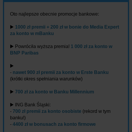
Oto najlepsze obecnie promocje bankowe:
▶️
1000 zł premii + 200 zł w bonie do Media Expert
za konto w mBanku
▶️ Powróciła wyższa premia!
1 000 zł za konto w
BNP Paribas
▶️
-
nawet 900 zł premii za konto w Erste Banku
(krótki okres spełniania warunków)
▶️
700 zł za konto w Banku Millennium
▶️ ING Bank Śląski:
-
700 zł premii za konto osobiste
(rekord w tym
banku!)
-
4400 zł w bonusach za konto firmowe