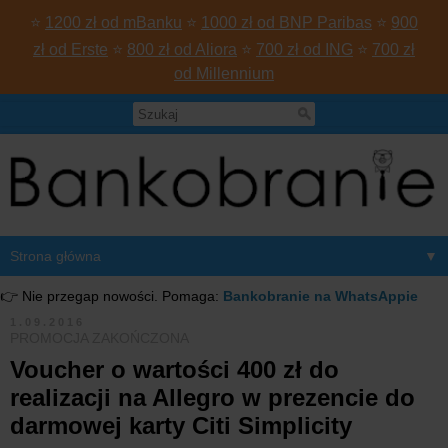
⭐
1200 zł od mBanku
⭐
1000 zł od BNP Paribas
⭐
900
zł od Erste
⭐
800 zł od Aliora
⭐
700 zł od ING
⭐
700 zł
od Millennium
▼
👉 Nie przegap nowości. Pomaga:
Bankobranie na WhatsAppie
1.09.2016
PROMOCJA ZAKOŃCZONA
Voucher o wartości 400 zł do
realizacji na Allegro w prezencie do
darmowej karty Citi Simplicity