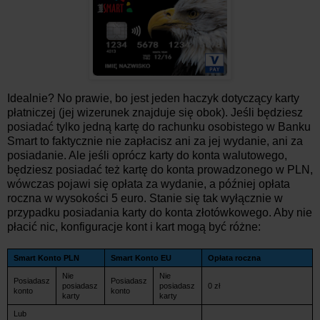
Idealnie? No prawie, bo jest jeden haczyk dotyczący karty
płatniczej (jej wizerunek znajduje się obok). Jeśli będziesz
posiadać tylko jedną kartę do rachunku osobistego w Banku
Smart to faktycznie nie zapłacisz ani za jej wydanie, ani za
posiadanie. Ale jeśli oprócz karty do konta walutowego,
będziesz posiadać też kartę do konta prowadzonego w PLN,
wówczas pojawi się opłata za wydanie, a później opłata
roczna w wysokości 5 euro. Stanie się tak wyłącznie w
przypadku posiadania karty do konta złotówkowego. Aby nie
płacić nic, konfiguracje kont i kart mogą być różne:
Smart Konto PLN
Smart Konto EU
Opłata roczna
Nie
Nie
Posiadasz
Posiadasz
posiadasz
posiadasz
0 zł
konto
konto
karty
karty
Lub