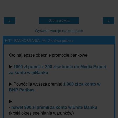
‹
›
Strona główna
Wyświetl wersję na komputer
HITY BANKOBRANIA - Mr. Złotówa poleca:
Oto najlepsze obecnie promocje bankowe:
▶️
1000 zł premii + 200 zł w bonie do Media Expert
za konto w mBanku
▶️ Powróciła wyższa premia!
1 000 zł za konto w
BNP Paribas
▶️
-
nawet 900 zł premii za konto w Erste Banku
(krótki okres spełniania warunków)