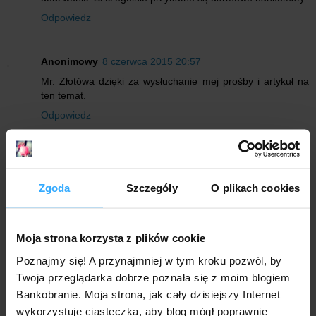
Odpowiedz
Anonimowy
8 czerwca 2015 20:57
Mr. Złotówa dzięki za wysłuchanie mej prośby i artykuł na
ten temat.
Odpowiedz
Odpowiedzi
Anonimowy
9 czerwca 2015 00:24
Zgoda
Szczegóły
O plikach cookies
Ja też bardzo dziękuję! Miałam pisać z prośbą o
analizę kont walutowych a tu proszę! Jeszcze raz
bardzo dziękuję.
Moja strona korzysta z plików cookie
Odpowiedz
Poznajmy się! A przynajmniej w tym kroku pozwól, by
Twoja przeglądarka dobrze poznała się z moim blogiem
Bankobranie. Moja strona, jak cały dzisiejszy Internet
Anonimowy
10 czerwca 2015 14:57
wykorzystuje ciasteczka, aby blog mógł poprawnie