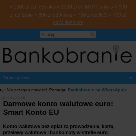
⭐
1200 zł od mBanku
⭐
1000 zł od BNP Paribas
⭐
900
zł od Erste
⭐
800 zł od Aliora
⭐
700 zł od ING
⭐
700 zł
od Millennium
▼
👉 Nie przegap nowości. Pomaga:
Bankobranie na WhatsAppie
8.06.2015
Darmowe konto walutowe euro:
Smart Konto EU
Konto walutowe bez opłat za prowadzenie, kartę,
przelewy walutowe i bankomaty w strefie euro.