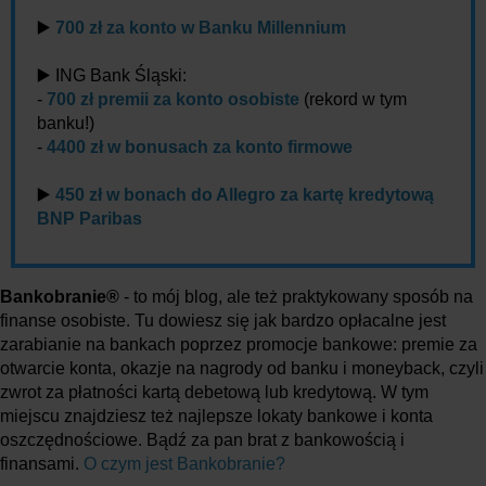
▶️
700 zł za konto w Banku Millennium
▶️ ING Bank Śląski:
-
700 zł premii za konto osobiste
(rekord w tym
banku!)
-
4400 zł w bonusach za konto firmowe
▶️
450 zł w bonach do Allegro za kartę kredytową
BNP Paribas
Bankobranie®
- to mój blog, ale też praktykowany sposób na
finanse osobiste. Tu dowiesz się jak bardzo opłacalne jest
zarabianie na bankach poprzez promocje bankowe: premie za
otwarcie konta, okazje na nagrody od banku i moneyback, czyli
zwrot za płatności kartą debetową lub kredytową. W tym
miejscu znajdziesz też najlepsze lokaty bankowe i konta
oszczędnościowe. Bądź za pan brat z bankowością i
finansami.
O czym jest Bankobranie?