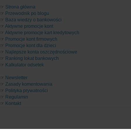
☞
Strona główna
☞
Przewodnik po blogu
☞
Baza wiedzy o bankowości
☞
Aktywne promocje kont
☞
Aktywne promocje kart kredytowych
☞
Promocje kont firmowych
☞
Promocje kont dla dzieci
☞
Najlepsze konta oszczędnościowe
☞
Ranking lokat bankowych
☞
Kalkulator odsetek
☞
Newsletter
☞
Zasady komentowania
☞
Polityka prywatności
☞
Regulamin
☞
Kontakt