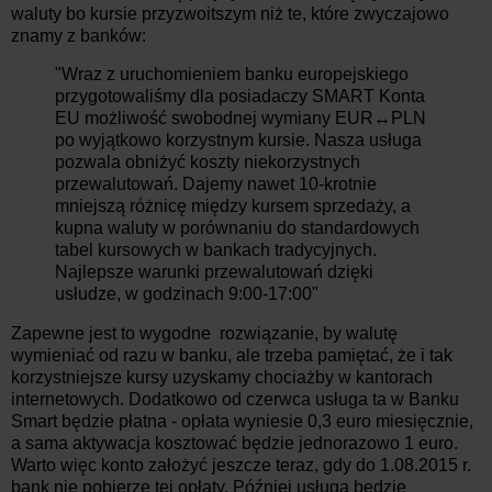
waluty bo kursie przyzwoitszym niż te, które zwyczajowo
znamy z banków:
"Wraz z uruchomieniem banku europejskiego
przygotowaliśmy dla posiadaczy SMART Konta
EU możliwość swobodnej wymiany EUR↔PLN
po wyjątkowo korzystnym kursie. Nasza usługa
pozwala obniżyć koszty niekorzystnych
przewalutowań. Dajemy nawet 10-krotnie
mniejszą różnicę między kursem sprzedaży, a
kupna waluty w porównaniu do standardowych
tabel kursowych w bankach tradycyjnych.
Najlepsze warunki przewalutowań dzięki
usłudze, w godzinach 9:00-17:00"
Zapewne jest to wygodne rozwiązanie, by walutę
wymieniać od razu w banku, ale trzeba pamiętać, że i tak
korzystniejsze kursy uzyskamy chociażby w kantorach
internetowych. Dodatkowo od czerwca usługa ta w Banku
Smart będzie płatna - opłata wyniesie 0,3 euro miesięcznie,
a sama aktywacja kosztować będzie jednorazowo 1 euro.
Warto więc konto założyć jeszcze teraz, gdy do 1.08.2015 r.
bank nie pobierze tej opłaty. Później usługa będzie