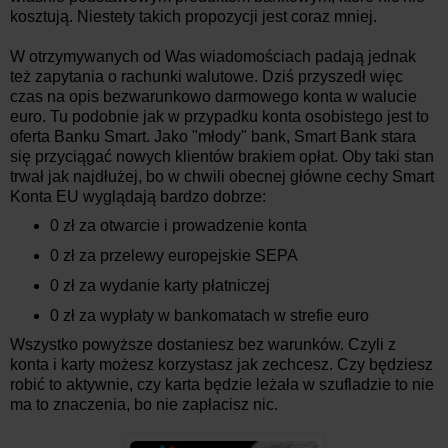
kosztują. Niestety takich propozycji jest coraz mniej.
W otrzymywanych od Was wiadomościach padają jednak
też zapytania o rachunki walutowe. Dziś przyszedł więc
czas na opis bezwarunkowo darmowego konta w walucie
euro. Tu podobnie jak w przypadku konta osobistego jest to
oferta Banku Smart. Jako "młody" bank, Smart Bank stara
się przyciągać nowych klientów brakiem opłat. Oby taki stan
trwał jak najdłużej, bo w chwili obecnej główne cechy Smart
Konta EU wyglądają bardzo dobrze:
0 zł za otwarcie i prowadzenie konta
0 zł za przelewy europejskie SEPA
0 zł za wydanie karty płatniczej
0 zł za wypłaty w bankomatach w strefie euro
Wszystko powyższe dostaniesz bez warunków. Czyli z
konta i karty możesz korzystasz jak zechcesz. Czy będziesz
robić to aktywnie, czy karta będzie leżała w szufladzie to nie
ma to znaczenia, bo nie zapłacisz nic.