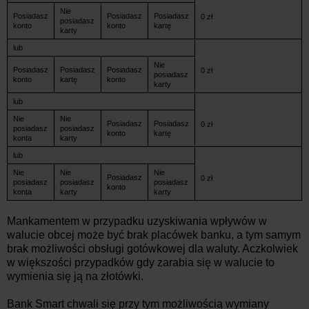
Nie
Posiadasz
Posiadasz
Posiadasz
0 zł
posiadasz
konto
konto
kartę
karty
lub
Nie
Posiadasz
Posiadasz
Posiadasz
0 zł
posiadasz
konto
kartę
konto
karty
lub
Nie
Nie
Posiadasz
Posiadasz
0 zł
posiadasz
posiadasz
konto
kartę
konta
karty
lub
Nie
Nie
Nie
Posiadasz
0 zł
posiadasz
posiadasz
posiadasz
konto
konta
karty
karty
Mankamentem w przypadku uzyskiwania wpływów w
walucie obcej może być brak placówek banku, a tym samym
brak możliwości obsługi gotówkowej dla waluty. Aczkolwiek
w większości przypadków gdy zarabia się w walucie to
wymienia się ją na złotówki.
Bank Smart chwali się przy tym możliwością wymiany