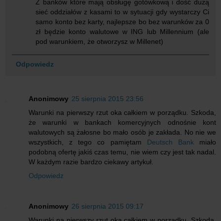
Z banków które mają obsługę gotówkową i dość dużą
sieć oddziałów z kasami to w sytuacji gdy wystarczy Ci
samo konto bez karty, najlepsze bo bez warunków za 0
zł będzie konto walutowe w ING lub Millennium (ale
pod warunkiem, że otworzysz w Millenet)
Odpowiedz
Anonimowy
25 sierpnia 2015 23:56
Warunki na pierwszy rzut oka całkiem w porządku. Szkoda,
że warunki w bankach komercyjnych odnośnie kont
walutowych są żałosne bo mało osób je zakłada. No nie we
wszystkich, z tego co pamiętam
Deutsch Bank
miało
podobną ofertę jakiś czas temu, nie wiem czy jest tak nadal.
W każdym razie bardzo ciekawy artykuł.
Odpowiedz
Anonimowy
26 sierpnia 2015 09:17
Warunki na pierwszy rzut oka całkiem w porządku. Szkoda,