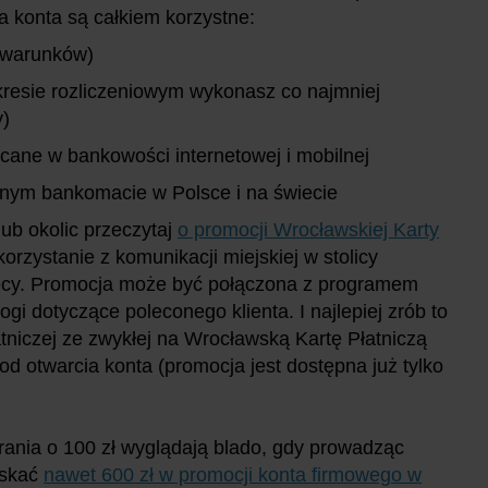
a konta są całkiem korzystne:
z warunków)
 okresie rozliczeniowym wykonasz co najmniej
y)
ecane w bankowości internetowej i mobilnej
lnym bankomacie w Polsce i na świecie
ub okolic przeczytaj
o promocji Wrocławskiej Karty
orzystanie z komunikacji miejskiej w stolicy
ęcy. Promocja może być połączona z programem
gi dotyczące poleconego klienta. I najlepiej zrób to
tniczej ze zwykłej na Wrocławską Kartę Płatniczą
d otwarcia konta (promocja jest dostępna już tylko
arania o 100 zł wyglądają blado, gdy prowadząc
yskać
nawet 600 zł w promocji konta firmowego w