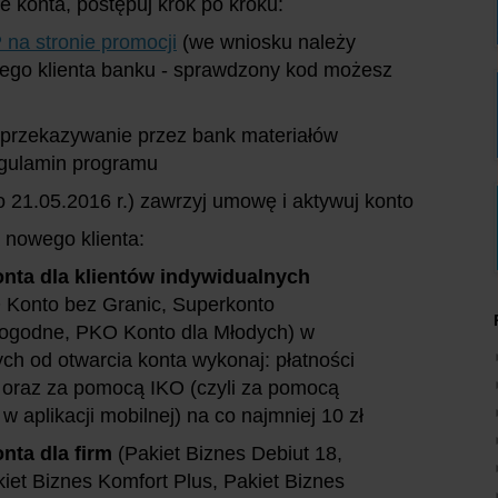
ie konta, postępuj krok po kroku:
na stronie promocji
(we wniosku należy
nego klienta banku - sprawdzony kod możesz
przekazywanie przez bank materiałów
egulamin programu
o 21.05.2016 r.) zawrzyj umowę i aktywuj konto
 nowego klienta:
nta dla klientów indywidualnych
 Konto bez Granic, Superkonto
ogodne, PKO Konto dla Młodych) w
ch od otwarcia konta wykonaj: płatności
ł oraz za pomocą IKO (czyli za pomocą
aplikacji mobilnej) na co najmniej 10 zł
nta dla firm
(Pakiet Biznes Debiut 18,
iet Biznes Komfort Plus, Pakiet Biznes