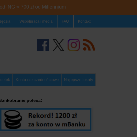
 od ING
⭐
700 zł od Millennium
zędzia
Współpraca i media
FAQ
Kontakt
dsetek
Konta oszczędnościowe
Najlepsze lokaty
Bankobranie poleca: