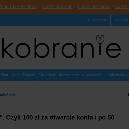
zł od BNP Paribas
⭐
900 zł od Erste
⭐
800 zł od Aliora
⭐
700 zł
Niezbędnik
Moje nar
 kart
Konta firmowe
Dla dzieci
Ile zarabiam na bankach?
Kalkulator o
hatsAppie
Czyli 100 zł za otwarcie konta i po 50