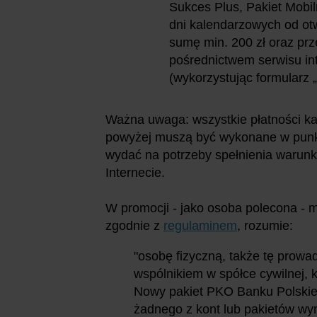
Sukces Plus, Pakiet Mobil
dni kalendarzowych od otw
sumę min. 200 zł oraz pr
pośrednictwem serwisu in
(wykorzystując formularz 
Ważna uwaga: wszystkie płatności ka
powyżej muszą być wykonane w punkt
wydać na potrzeby spełnienia warunk
Internecie.
W promocji - jako osoba polecona - m
zgodnie z
regulaminem
, rozumie:
"osobę fizyczną, także tę prow
wspólnikiem w spółce cywilnej, 
Nowy pakiet PKO Banku Polskie
żadnego z kont lub pakietów wy