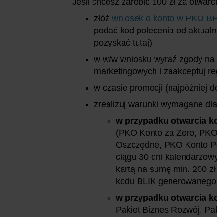
Jeśli chcesz zarobić 100 zł za otwarc
złóż
wniosek o konto w PKO BP 
podać kod polecenia od aktual
pozyskać tutaj)
w w/w wniosku wyraź zgody na 
marketingowych i zaakceptuj r
w czasie promocji (najpóźniej d
zrealizuj warunki wymagane dla
w przypadku otwarcia ko
(PKO Konto za Zero, PKO
Oszczędne, PKO Konto P
ciągu 30 dni kalendarzowy
kartą na sumę min. 200 z
kodu BLIK generowanego w 
w przypadku otwarcia ko
Pakiet Biznes Rozwój, Pak