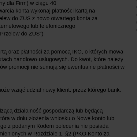
ny dla Firm) w ciągu 40
arcia konta wykonaj płatności kartą na
zelew do ZUS z nowo otwartego konta za
ternetowego lub telefonicznego
„Przelew do ZUS”)
rtą oraz płatności za pomocą IKO, o których mowa
ach handlowo-usługowych. Do kwot, które należy
ów promocji nie sumują się ewentualne płatności w
oże wziąć udział nowy klient, przez którego bank,
adzącą działalność gospodarczą lub będącą
która w dniu złożenia wniosku o Nowe konto lub
go z podanym Kodem polecenia nie posiada
mienionych w Rozdziale 1, §2 (PKO Konto za