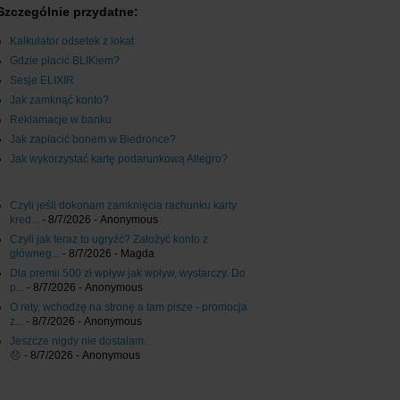
Szczególnie przydatne:
Kalkulator odsetek z lokat
Gdzie płacić BLIKiem?
Sesje ELIXIR
Jak zamknąć konto?
Reklamacje w banku
Jak zapłacić bonem w Biedronce?
Jak wykorzystać kartę podarunkową Allegro?
Czyli jeśli dokonam zamknięcia rachunku karty
kred...
- 8/7/2026
- Anonymous
Czyli jak teraz to ugryźć? Założyć konto z
główneg...
- 8/7/2026
- Magda
Dla premii 500 zł wpływ jak wpływ, wystarczy. Do
p...
- 8/7/2026
- Anonymous
O rety, wchodzę na stronę a tam pisze - promocja
z...
- 8/7/2026
- Anonymous
Jeszcze nigdy nie dostałam.
😞
- 8/7/2026
- Anonymous