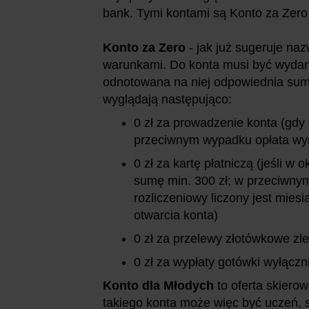
bank. Tymi kontami są Konto za Zero
Konto za Zero
- jak już sugeruje na
warunkami. Do konta musi być wydana
odnotowana na niej odpowiednia sum
wyglądają następująco:
0 zł za prowadzenie konta (gdy 
przeciwnym wypadku opłata wyni
0 zł za kartę płatniczą (jeśli w
sumę min. 300 zł; w przeciwnym
rozliczeniowy liczony jest mies
otwarcia konta)
0 zł za przelewy złotówkowe zl
0 zł za wypłaty gotówki wyłącz
Konto dla Młodych
to oferta skiero
takiego konta może więc być uczeń, s