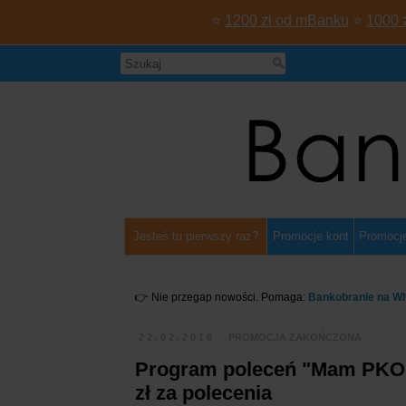
⭐
1200 zł od mBanku
⭐
1000 
Jesteś tu pierwszy raz?
Promocje kont
Promocje
👉 Nie przegap nowości. Pomaga:
Bankobranie na W
22.02.2016
PROMOCJA ZAKOŃCZONA
Program poleceń "Mam PKO". 
zł za polecenia