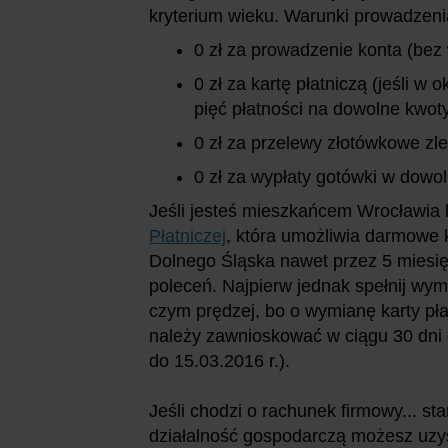
kryterium wieku. Warunki prowadzeni
0 zł za prowadzenie konta (be
0 zł za kartę płatniczą (jeśli w
pięć płatności na dowolne kwot
0 zł za przelewy złotówkowe zl
0 zł za wypłaty gotówki w dowo
Jeśli jesteś mieszkańcem Wrocławia l
Płatniczej
, która umożliwia darmowe k
Dolnego Śląska nawet przez 5 miesi
poleceń. Najpierw jednak spełnij wymo
czym prędzej, bo o wymianę karty pła
należy zawnioskować w ciągu 30 dni o
do 15.03.2016 r.).
Jeśli chodzi o rachunek firmowy... st
działalność gospodarczą możesz uz