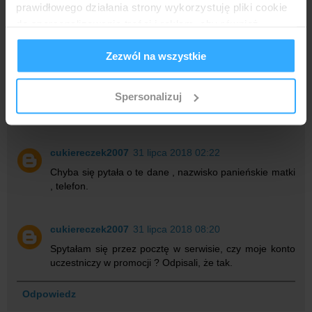
nowy wniosek; choć to było akurat w innym banku).
prawidłowego działania strony wykorzystuję pliki cookie
do spersonalizowania treści i reklam, aby również
analizować ruch w mojej witrynie. Informacje o tym, jak
cukiereczek2007
31 lipca 2018 01:19
Zezwól na wszystkie
korzystasz z bloga, udostępniam moim partnerom
Chyba ostatecznie można złożyć reklamację. Skoro
społecznościowym, reklamowym i analitycznym.
pisałam wniosek przez internet to nie po to, żeby
Partnerzy mogą połączyć te informacje z innymi danymi
zakładać nowy wniosek w placówce, tylko po to, by
Spersonalizuj
otrzymanymi od Ciebie lub uzyskanymi podczas
zakończyć internetowy.
korzystania z ich usług.
cukiereczek2007
31 lipca 2018 02:22
Chyba się pytała o te dane , nazwisko panieńskie matki
, telefon.
cukiereczek2007
31 lipca 2018 08:20
Spytałam się przez pocztę w serwisie, czy moje konto
uczestniczy w promocji ? Odpisali, że tak.
Odpowiedz