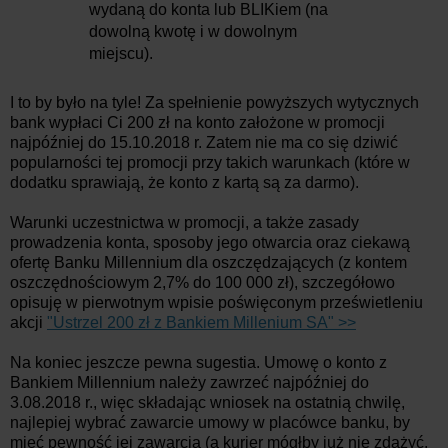
wydaną do konta lub BLIKiem (na
dowolną kwotę i w dowolnym
miejscu).
I to by było na tyle! Za spełnienie powyższych wytycznych
bank wypłaci Ci 200 zł na konto założone w promocji
najpóźniej do 15.10.2018 r. Zatem nie ma co się dziwić
popularności tej promocji przy takich warunkach (które w
dodatku sprawiają, że konto z kartą są za darmo).
Warunki uczestnictwa w promocji, a także zasady
prowadzenia konta, sposoby jego otwarcia oraz ciekawą
ofertę Banku Millennium dla oszczędzających (z kontem
oszczędnościowym 2,7% do 100 000 zł), szczegółowo
opisuję w pierwotnym wpisie poświęconym prześwietleniu
akcji
"Ustrzel 200 zł z Bankiem Millenium SA" >>
Na koniec jeszcze pewna sugestia. Umowę o konto z
Bankiem Millennium należy zawrzeć najpóźniej do
3.08.2018 r., więc składając wniosek na ostatnią chwilę,
najlepiej wybrać zawarcie umowy w placówce banku, by
mieć pewność jej zawarcia (a kurier mógłby już nie zdążyć,