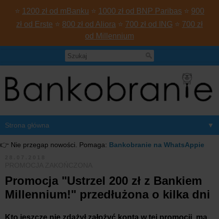
⭐
1200 zł od mBanku
⭐
1000 zł od BNP Paribas
⭐
900
zł od Erste
⭐
800 zł od Aliora
⭐
700 zł od ING
⭐
700 zł
od Millennium
▼
👉 Nie przegap nowości. Pomaga:
Bankobranie na WhatsAppie
28.07.2018
PROMOCJA ZAKOŃCZONA
Promocja "Ustrzel 200 zł z Bankiem
Millennium!" przedłużona o kilka dni
Kto jeszcze nie zdążył założyć konta w tej promocji, ma