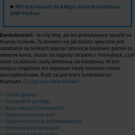
▶️
450 zł w bonach do Allegro za kartę kredytową
BNP Paribas
Bankobranie®
- to mój blog, ale też praktykowany sposób na
finanse osobiste. Tu dowiesz się jak bardzo opłacalne jest
zarabianie na bankach poprzez promocje bankowe: premie za
otwarcie konta, okazje na nagrody od banku i moneyback, czyli
zwrot za płatności kartą debetową lub kredytową. W tym
miejscu znajdziesz też najlepsze lokaty bankowe i konta
oszczędnościowe. Bądź za pan brat z bankowością i
finansami.
O czym jest Bankobranie?
☞
Strona główna
☞
Przewodnik po blogu
☞
Baza wiedzy o bankowości
☞
Aktywne promocje kont
☞
Aktywne promocje kart kredytowych
☞
Promocje kont firmowych
☞
Promocje kont dla dzieci