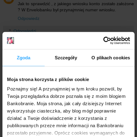
Jak to sprawdzić , z jakiego wniosku konto zostało założone
? W Envelobanku był przynajmniej numer wniosku.
Odpowiedz
Odpowiedzi
Anonimowy
30 lipca 2018 20:23
w mailu niestety numeru wniosku nie ma :(
Zgoda
Szczegóły
O plikach cookies
Mr. Złotówa
30 lipca 2018 20:50
Myślę, że powinna wystarczyć sama zapowiedź
Moja strona korzysta z plików cookie
pracownikowi placówki, że chce się założyć konto na
Poznajmy się! A przynajmniej w tym kroku pozwól, by
podstawie wcześniej złożonego wniosku przez Internet,
Twoja przeglądarka dobrze poznała się z moim blogiem
który tylko kwalifikuje do promocji. Pokaże bowiem
świadomość klienta. Poza tym warto być wyczulonym
Bankobranie. Moja strona, jak cały dzisiejszy Internet
na pytania o dane, których w dowodzie osobistym nie
wykorzystuje ciasteczka, aby blog mógł poprawnie
ma (adres korespondencyjny, nazwisko panieńskie
działać a Twoje doświadczenie z korzystania z
matki itp. itd.), które już we wniosku internetowym
publikowanych przeze mnie informacji na Bankobraniu
wprowadzone zostały (ja kiedyś właśnie przez to
pozostało przyjemne. Oprócz cookies wymaganych do
przyłapałem doradcę w placówce, że chce przyjąć