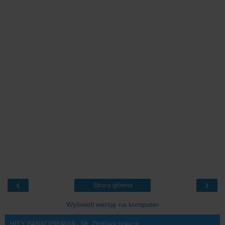
‹
›
Strona główna
Wyświetl wersję na komputer
HITY BANKOBRANIA - Mr. Złotówa poleca: