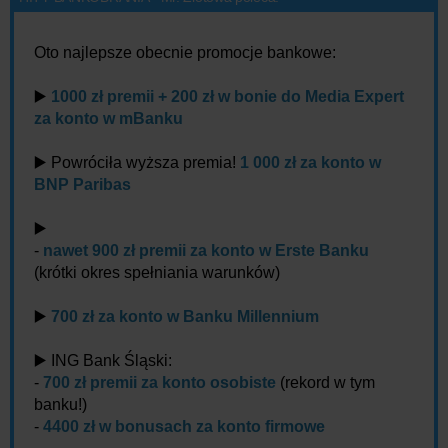
Oto najlepsze obecnie promocje bankowe:
▶️
1000 zł premii + 200 zł w bonie do Media Expert
za konto w mBanku
▶️ Powróciła wyższa premia!
1 000 zł za konto w
BNP Paribas
▶️
-
nawet 900 zł premii za konto w Erste Banku
(krótki okres spełniania warunków)
▶️
700 zł za konto w Banku Millennium
▶️ ING Bank Śląski:
-
700 zł premii za konto osobiste
(rekord w tym
banku!)
-
4400 zł w bonusach za konto firmowe