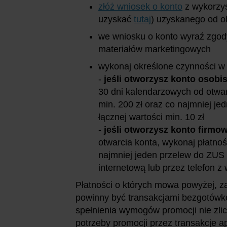
złóż wniosek o konto
z wykorzy
uzyskać
tutaj
) uzyskanego od o
we wniosku o konto wyraź zgod
materiałów marketingowych
wykonaj określone czynności w 
-
jeśli otworzysz konto osobi
30 dni kalendarzowych od otwar
min. 200 zł oraz co najmniej jed
łącznej wartości min. 10 zł
-
jeśli otworzysz konto firmo
otwarcia konta, wykonaj płatnoś
najmniej jeden przelew do ZUS
internetową lub przez telefon z
Płatności o których mowa powyżej, za
powinny być transakcjami bezgotów
spełnienia wymogów promocji nie zlic
potrzeby promocji przez transakcje a