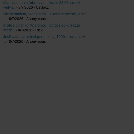
Mam podobnie (utworzylem konto 28.07, srodki
wplyn...
- 8/7/2026
- Czytacz
Nie rozumiem, skoro mam już konto osobiste, a nie
...
- 8/7/2026
- Anonymous
Krótkie pytanko. W promocji oprócz odkurzacza
możn...
- 8/7/2026
- Ricki
Jesli w danym miesiącu zaplacę 1000 zł kartą to w
...
- 8/7/2026
- Anonymous