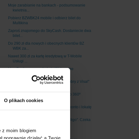
Moje zarabianie na bankach - podsumowanie
kwietnia...
Pobierz BZWBK24 mobile i odbierz bilet do
Multikina
Zaproś znajomego do SkyCash. Dostaniecie dwa
bilet...
Do 290 zł dla nowych i obecnych klientów BZ
WBK za...
Nawet 300 zł za kartę kredytową w T-Mobile
Usługi ...
Idea Bank: powraca Lokata Wakacyjne
Oszczędności c...
Promocja „Spraw sobie cały dzień dobry z Visa!”
cz...
Nawet 360 zł za Konto 360º lub Konto 360º
Student ...
O plikach cookies
Moneymania 6: premia do 120 zł za konto i lokatę
w...
Powraca program poleceń "Mam Inteligo". Czeka
100 ...
ę z moim blogiem
BZ WBK zmienia opłaty i prowizje
gł poprawnie działać a Twoje