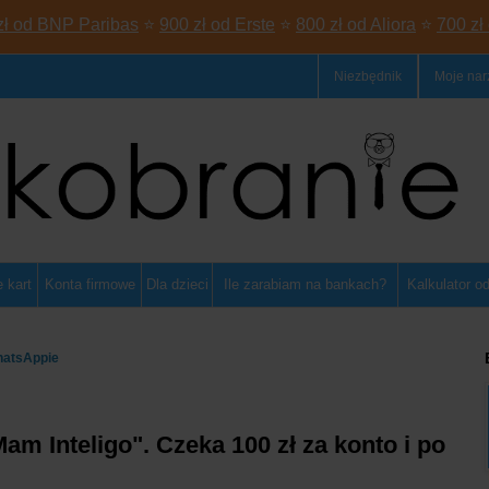
zł od BNP Paribas
⭐
900 zł od Erste
⭐
800 zł od Aliora
⭐
700 zł
Niezbędnik
Moje nar
 kart
Konta firmowe
Dla dzieci
Ile zarabiam na bankach?
Kalkulator o
hatsAppie
m Inteligo". Czeka 100 zł za konto i po