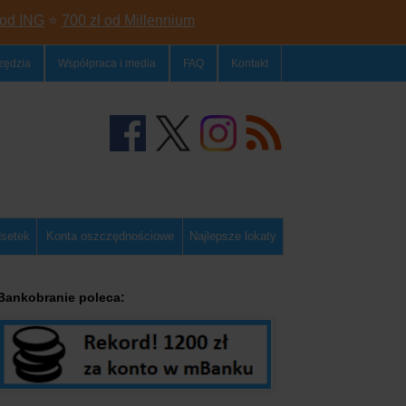
 od ING
⭐
700 zł od Millennium
zędzia
Współpraca i media
FAQ
Kontakt
dsetek
Konta oszczędnościowe
Najlepsze lokaty
Bankobranie poleca: