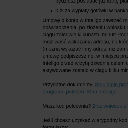
będziesz posiadać już kartę płat
0 zł za wypłaty gotówki w ba
Umowę o konto w Inteligo zawrzeć m
doświadczenia, po złożeniu wniosku 
ciągu zaledwie kilkunastu minut! Po
możliwość wskazania adresu, na któr
(można wskazać inny adres, niż zame
umowę podpiszesz np. w miejscu pra
Inteligo przed wizytą dzwonią celem 
aktywowane zostało w ciągu kilku min
Przydatne dokumenty:
regulamin pro
programu poleceń "Mam Inteligo"
Masz kod polecenia?
Złóż wniosek o 
Jeśli chcesz uzyskać wiarygodny kod 
formularza: