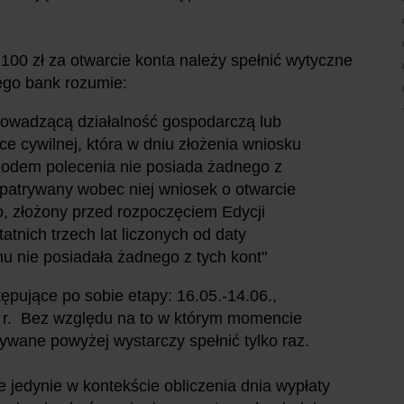
 100 zł za otwarcie konta należy spełnić wytyczne
rego bank rozumie:
prowadzącą działalność gospodarczą lub
e cywilnej, która w dniu złożenia wniosku
odem polecenia nie posiada żadnego z
rozpatrywany wobec niej wniosek o otwarcie
go, złożony przed rozpoczęciem Edycji
atnich trzech lat liczonych od daty
u nie posiadała żadnego z tych kont"
tępujące po sobie etapy: 16.05.-14.06.,
6 r. Bez względu na to w którym momencie
sywane powyżej wystarczy spełnić tylko raz.
jedynie w kontekście obliczenia dnia wypłaty