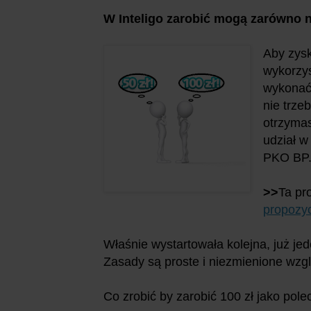
W Inteligo zarobić mogą zarówno no
Aby zysk
wykorzys
wykonać 
nie trze
otrzymas
udział w
PKO BP
>>
Ta pr
propozyc
Właśnie wystartowała kolejna, już je
Zasady są proste i niezmienione wzgl
Co zrobić by zarobić 100 zł jako polec