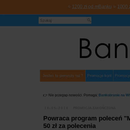
⭐
1200 zł od mBanku
⭐
1000 
Jesteś tu pierwszy raz?
Promocje kont
Promocje
👉 Nie przegap nowości. Pomaga:
Bankobranie na W
16.05.2016
PROMOCJA ZAKOŃCZONA
Powraca program poleceń "Ma
50 zł za polecenia