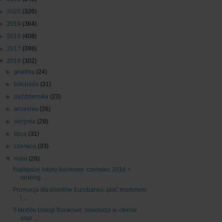
►
2020
(326)
►
2019
(364)
►
2018
(408)
►
2017
(398)
▼
2016
(302)
►
grudnia
(24)
►
listopada
(31)
►
października
(23)
►
września
(26)
►
sierpnia
(28)
►
lipca
(31)
►
czerwca
(33)
▼
maja
(26)
Najlepsze lokaty bankowe: czerwiec 2016 +
ranking ...
Promocja dla klientów Eurobanku: płać telefonem
i ...
T-Mobile Usługi Bankowe: rewolucja w ofercie
oraz ...