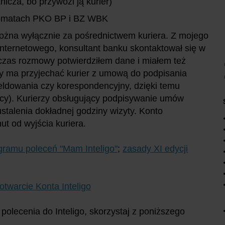
nicza, bo przywozi ją kurier)
nkomatach PKO BP i BZ WBK
ożna wyłącznie za pośrednictwem kuriera. Z mojego
internetowego, konsultant banku skontaktował się w
dczas rozmowy potwierdziłem dane i miałem też
y ma przyjechać kurier z umową do podpisania
ldowania czy korespondencyjny, dzięki temu
cy). Kurierzy obsługujący podpisywanie umów
ustalenia dokładnej godziny wizyty. Konto
ut od wyjścia kuriera.
gramu poleceń "Mam Inteligo"
;
zasady XI edycji
otwarcie Konta Inteligo
polecenia do Inteligo, skorzystaj z poniższego