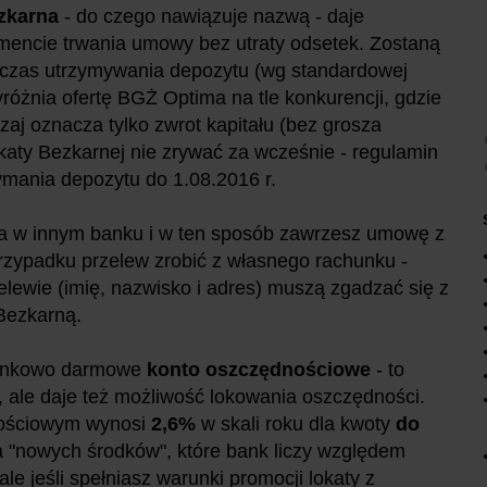
zkarna
- do czego nawiązuje nazwą - daje
encie trwania umowy bez utraty odsetek. Zostaną
 czas utrzymywania depozytu (wg standardowej
wyróżnia ofertę BGŻ Optima na tle konkurencji, gdzie
aj oznacza tylko zwrot kapitału (bez grosza
katy Bezkarnej nie zrywać za wcześnie - regulamin
ymania depozytu do 1.08.2016 r.
nta w innym banku i w ten sposób zawrzesz umowę z
zypadku przelew zrobić z własnego rachunku -
zelewie (imię, nazwisko i adres) muszą zgadzać się z
Bezkarną.
arunkowo darmowe
konto oszczędnościowe
- to
y, ale daje też możliwość lokowania oszczędności.
nościowym wynosi
2,6%
w skali roku dla kwoty
do
 "nowych środków", które bank liczy względem
le jeśli spełniasz warunki promocji lokaty z