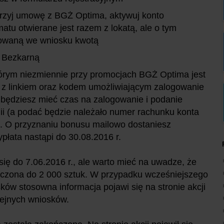
wrzyj umowę z BGŻ Optima, aktywuj konto
atu otwierane jest razem z lokatą, ale o tym
larowaną we wniosku kwotą
ę Bezkarną
którym niezmiennie przy promocjach BGŻ Optima jest
la z linkiem oraz kodem umożliwiającym zalogowanie
. będziesz mieć czas na zalogowanie i podanie
i (a podać będzie należało numer rachunku konta
. O przyznaniu bonusu mailowo dostaniesz
ypłata nastąpi do 30.08.2016 r.
ię do 7.06.2016 r., ale warto mieć na uwadze, że
niczona do 2 000 sztuk. W przypadku wcześniejszego
ów stosowna informacja pojawi się na stronie akcji
olejnych wniosków.