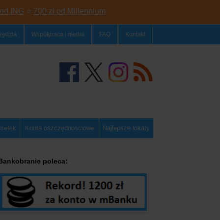
 od ING
⭐
700 zł od Millennium
zędzia
Współpraca i media
FAQ
Kontakt
dsetek
Konta oszczędnościowe
Najlepsze lokaty
Bankobranie poleca: