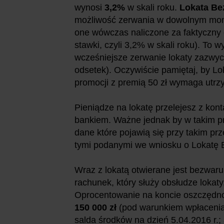
wynosi
3,2%
w skali roku.
Lokata Be
możliwość zerwania w dowolnym mom
one wówczas naliczone za faktyczny
stawki, czyli 3,2% w skali roku). To 
wcześniejsze zerwanie lokaty zazwycz
odsetek). Oczywiście pamiętaj, by Lo
promocji z premią 50 zł wymaga utrz
Pieniądze na lokatę przelejesz z ko
bankiem. Ważne jednak by w takim pr
dane które pojawią się przy takim pr
tymi podanymi we wniosku o Lokatę 
Wraz z lokatą otwierane jest bezw
rachunek, który służy obsłudze lokat
Oprocentowanie na koncie oszczęd
150 000 zł
(pod warunkiem wpłacenia
salda środków na dzień 5.04.2016 r.; a