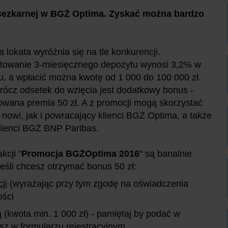
Bezkarnej w BGŻ Optima. Zyskać można bardzo
 lokata wyróżnia się na tle konkurencji.
towanie 3-miesięcznego depozytu wynosi 3,2% w
ku, a wpłacić można kwotę od 1 000 do 100 000 zł.
rócz odsetek do wzięcia jest dodatkowy bonus -
wana premia 50 zł. A z promocji mogą skorzystać
nowi, jak i powracający klienci BGŻ Optima, a także
lienci BGŻ BNP Paribas.
kcji "
Promocja BGŻOptima 2016
" są banalnie
Jeśli chcesz otrzymać bonus 50 zł:
ji
(wyrażając przy tym zgodę na oświadczenia
ości
 (kwota min. 1 000 zł) - pamiętaj by podać w
sz w formularzu rejestracyjnym