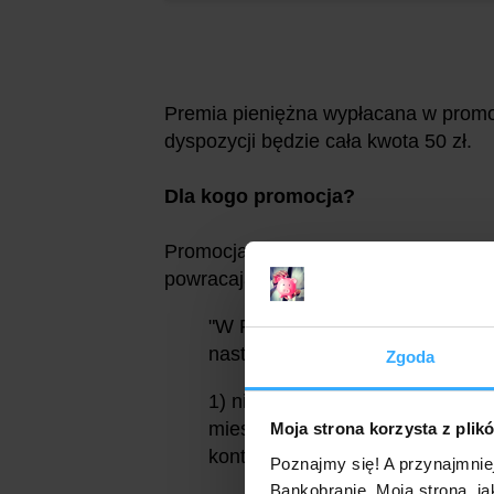
Premia pieniężna wypłacana w promoc
dyspozycji będzie cała kwota 50 zł.
Dla kogo promocja?
Promocja z bonusem, podobnie jak i s
powracających klientów BGŻ Optima
"W Promocji mogą wziąć udział U
następujące warunki:
Zgoda
1) nie byli posiadaczami Konta
miesięcy poprzedzających dzie
Moja strona korzysta z plik
konta (...)"
Poznajmy się! A przynajmnie
Bankobranie. Moja strona, ja