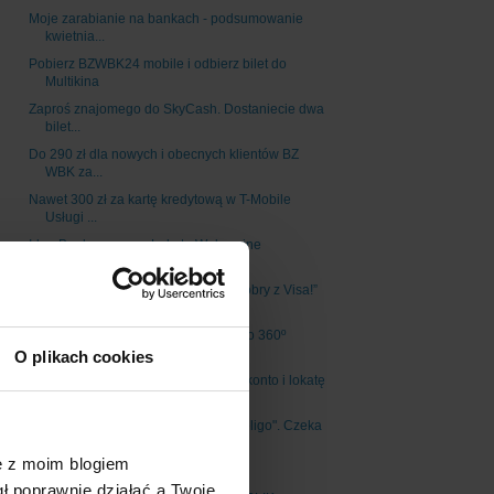
Moje zarabianie na bankach - podsumowanie
kwietnia...
Pobierz BZWBK24 mobile i odbierz bilet do
Multikina
Zaproś znajomego do SkyCash. Dostaniecie dwa
bilet...
Do 290 zł dla nowych i obecnych klientów BZ
WBK za...
Nawet 300 zł za kartę kredytową w T-Mobile
Usługi ...
Idea Bank: powraca Lokata Wakacyjne
Oszczędności c...
Promocja „Spraw sobie cały dzień dobry z Visa!”
cz...
Nawet 360 zł za Konto 360º lub Konto 360º
Student ...
O plikach cookies
Moneymania 6: premia do 120 zł za konto i lokatę
w...
Powraca program poleceń "Mam Inteligo". Czeka
100 ...
ę z moim blogiem
BZ WBK zmienia opłaty i prowizje
gł poprawnie działać a Twoje