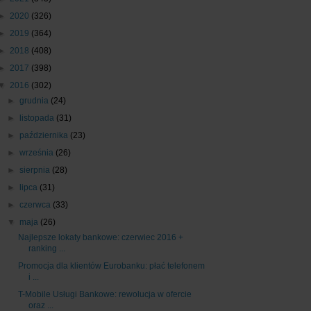
►
2020
(326)
►
2019
(364)
►
2018
(408)
►
2017
(398)
▼
2016
(302)
►
grudnia
(24)
►
listopada
(31)
►
października
(23)
►
września
(26)
►
sierpnia
(28)
►
lipca
(31)
►
czerwca
(33)
▼
maja
(26)
Najlepsze lokaty bankowe: czerwiec 2016 +
ranking ...
Promocja dla klientów Eurobanku: płać telefonem
i ...
T-Mobile Usługi Bankowe: rewolucja w ofercie
oraz ...