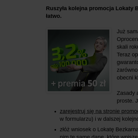
Ruszyła kolejna promocja Lokaty 
łatwo.
Już sama
Oprocen
skali ro
Teraz op
gwaranto
zarówno 
obecni k
Zasady a
proste. 
zarejestruj się na stronie promoc
w formularzu) i w dalszej kolejn
złóż wniosek o Lokatę Bezkarną
nim te same dane, które wpisze