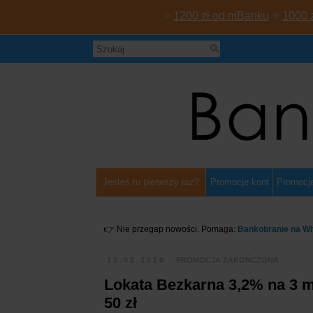
⭐
1200 zł od mBanku
⭐
1000 
Jesteś tu pierwszy raz?
Promocje kont
Promocje
👉 Nie przegap nowości. Pomaga:
Bankobranie na W
12.05.2016
PROMOCJA ZAKOŃCZONA
Lokata Bezkarna 3,2% na 3 m
50 zł