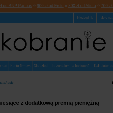
zł od BNP Paribas
⭐
900 zł od Erste
⭐
800 zł od Aliora
⭐
700 zł
Niezbędnik
Moje nar
 kart
Konta firmowe
Dla dzieci
Ile zarabiam na bankach?
Kalkulator o
hatsAppie
iesiące z dodatkową premią pieniężną