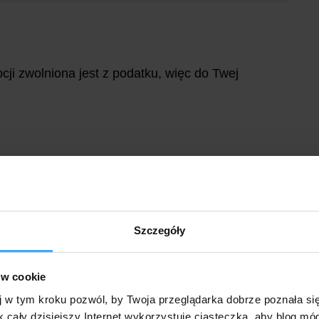
ji zwolniona jest z podatku, więc do Twej
ama lokata, skierowana jest do nowych, jak i
. Zgodnie z
regulaminem
:
czestnicy, którzy łącznie spełniają
Szczegóły
 Indywidualnego BGŻOptima w okresie 12
ń Zawierania Umowy ramowej dotyczącej tego
ów cookie
j w tym kroku pozwól, by Twoja przeglądarka dobrze poznała si
k cały dzisiejszy Internet wykorzystuje ciasteczka, aby blog mó