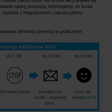
 została zakończona. Na stronie akcji pojawił się
owanie naszą promocją. Informujemy, że liczba
0. Zgodnie z Regulaminem, zakończyliśmy
dstawiam terminarz promocji w graficznym