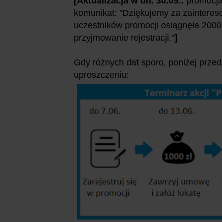
[Aktualizacja w dn. 30.05.:
promocja
komunikat: "Dziękujemy za zainteres
uczestników promocji osiągnęła 200
przyjmowanie rejestracji."
]
Gdy różnych dat sporo, poniżej prze
uproszczeniu: