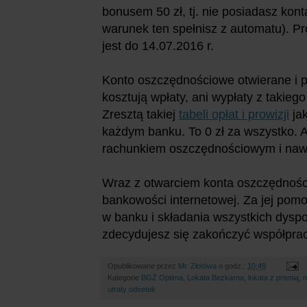
bonusem 50 zł, tj. nie posiadasz kon
warunek ten spełnisz z automatu). 
jest do 14.07.2016 r.
Konto oszczędnościowe otwierane i p
kosztują wpłaty, ani wypłaty z takieg
Zresztą takiej
tabeli opłat i prowizji
ja
każdym banku. To 0 zł za wszystko. 
rachunkiem oszczędnościowym i nawet
Wraz z otwarciem konta oszczędnośc
bankowości internetowej. Za jej pom
w banku i składania wszystkich dysp
zdecydujesz się zakończyć współpra
Opublikowane przez
Mr. Złotówa
o godz.:
10:49
Kategorie
BGŻ Optima
,
Lokata Bezkarna
,
lokata z premią
,
n
utraty odsetek