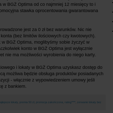
ta w BGŻ Optima od co najmniej 12 miesięcy to i
Promocyjna stawka oprocentowania gwarantowana
rowadzone jest za 0 zł bez warunków. Nic nie
o konta (bez limitów ilościowych czy kwotowych).
k w BGŻ Optima, moglibyśmy sobie życzyć w
Aczkolwiek konto w BGŻ Optima jest wyłącznie
 nie ma możliwości wyrobienia do niego karty.
iowego i lokaty w BGŻ Optima uzyskasz dostęp do
ocą możliwa będzie obsługa produktów posiadanych
ozycji - włącznie z wypowiedzeniem umowy jeśli
cę z bankiem.
ajlepsze lokaty
,
premia 50 zł
,
promocja zakończona
,
rating****
,
zerwanie lokaty bez