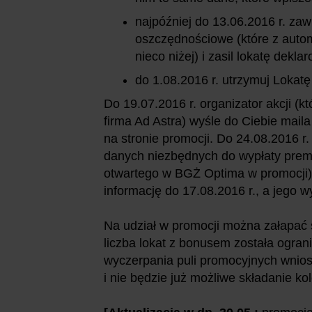
najpóźniej do 13.06.2016 r. za
oszczędnościowe (które z autom
nieco niżej) i zasil lokatę dek
do 1.08.2016 r. utrzymuj Lokat
Do 19.07.2016 r. organizator akcji (
firma Ad Astra) wyśle do Ciebie mai
na stronie promocji. Do 24.08.2016 r
danych niezbędnych do wypłaty premi
otwartego w BGŻ Optima w promocji)
informację do 17.08.2016 r., a jego w
Na udział w promocji można załapać s
liczba lokat z bonusem została ogra
wyczerpania puli promocyjnych wniosk
i nie będzie już możliwe składanie k