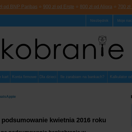
zł od BNP Paribas
⭐
900 zł od Erste
⭐
800 zł od Aliora
⭐
700 zł
Niezbędnik
Moje nar
 kart
Konta firmowe
Dla dzieci
Ile zarabiam na bankach?
Kalkulator o
hatsAppie
- podsumowanie kwietnia 2016 roku