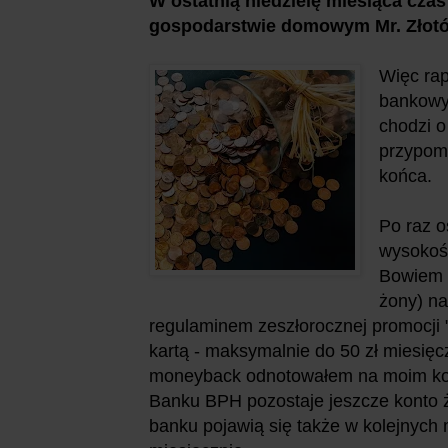
W ostatnią niedzielę miesiąca cz
gospodarstwie domowym Mr. Złot
Więc rap
bankowyc
chodzi o
przypom
końca.
Po raz o
wysokośc
Bowiem z
żony) na
regulaminem zeszłorocznej promocji "
kartą - maksymalnie do 50 zł miesięcz
moneyback odnotowałem na moim konci
Banku BPH pozostaje jeszcze konto żo
banku pojawią się także w kolejnych 