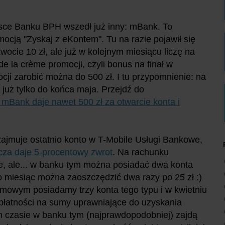
jsce Banku BPH wszedł już inny: mBank. To
mocją "Zyskaj z eKontem". Tu na razie pojawił się
kwocie 10 zł, ale już w kolejnym miesiącu liczę na
de la crème promocji, czyli bonus na finał w
cji zarobić można do 500 zł. I tu przypomnienie: na
uż tylko do końca maja. Przejdź do
mBank daje nawet 500 zł za otwarcie konta i
jmuje ostatnio konto w T-Mobile Usługi Bankowe,
icza daje 5-procentowy zwrot
. Na rachunku
ie, ale... w banku tym można posiadać dwa konta
o miesiąc można zaoszczędzić dwa razy po 25 zł :)
owym posiadamy trzy konta tego typu i w kwietniu
płatności na sumy uprawniające do uzyskania
 czasie w banku tym (najprawdopodobniej) zajdą