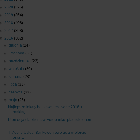
►
2020
(326)
►
2019
(364)
►
2018
(408)
►
2017
(398)
▼
2016
(302)
►
grudnia
(24)
►
listopada
(31)
►
października
(23)
►
września
(26)
►
sierpnia
(28)
►
lipca
(31)
►
czerwca
(33)
▼
maja
(26)
Najlepsze lokaty bankowe: czerwiec 2016 +
ranking ...
Promocja dla klientów Eurobanku: płać telefonem
i ...
T-Mobile Usługi Bankowe: rewolucja w ofercie
oraz ...