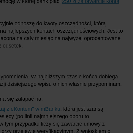
omocję w której bank płaci
250 zł za otwarcie konta
cyjnie odnoszę do kwoty oszczędności, którą
na najlepszych kontach oszczędnościowych. Jest to
łacona na cały miesiąc na najwyżej oprocentowane
z odsetek.
zypomnienia. W najbliższym czasie końca dobiega
azji dzisiejszego wpisu o nich właśnie przypominam.
żna się załapać na:
kaj z eKontem" w mBanku
, która jest szansą
sięcy (po linii najmniejszego oporu to
w tym przypadku liczy się zawarcie umowy z
 przy przelewie weryfikacyjnym. Z wnioskiem o