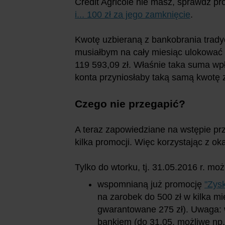
Credit Agricole nie masz, sprawdź pr
i... 100 zł za jego zamknięcie
.
Kwotę uzbieraną z bankobrania trady
musiałbym na cały miesiąc ulokować 
119 593,09 zł. Właśnie taka suma wp
konta przyniosłaby taką samą kwotę 
Czego nie przegapić?
A teraz zapowiedziane na wstępie pr
kilka promocji. Więc korzystając z ok
Tylko do wtorku, tj. 31.05.2016 r. mo
wspomnianą już promocję
"Zys
na zarobek do 500 zł w kilka mie
gwarantowane 275 zł). Uwaga: 
bankiem (do 31.05. możliwe np.