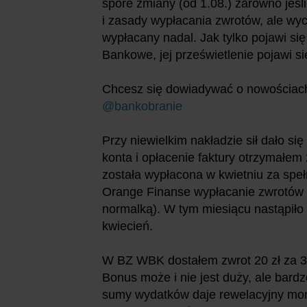
spore zmiany (od 1.08.) zarówno jeśli 
i zasady wypłacania zwrotów, ale wy
wypłacany nadal. Jak tylko pojawi się
Bankowe, jej prześwietlenie pojawi si
Chcesz się dowiadywać o nowościach
@bankobranie
Przy niewielkim nakładzie sił dało si
konta i opłacenie faktury otrzymałem
została wypłacona w kwietniu za spe
Orange Finanse wypłacanie zwrotów na
normalką). W tym miesiącu nastąpiło 
kwiecień.
W BZ WBK dostałem zwrot 20 zł za 3 
Bonus może i nie jest duży, ale bard
sumy wydatków daje rewelacyjny mon