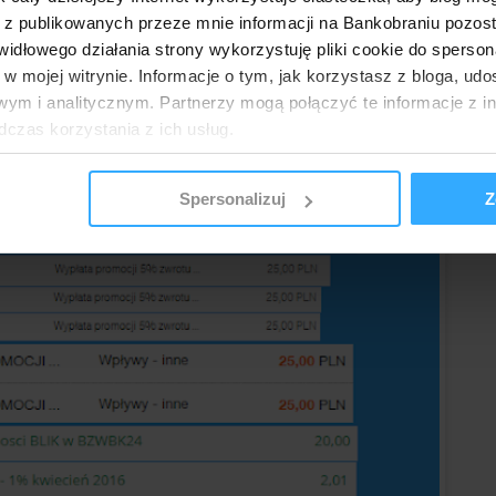
dia
-
5 zł
 z publikowanych przeze mnie informacji na Bankobraniu pozos
-
3,85 zł
łowego działania strony wykorzystuję pliki cookie do spersonal
 w mojej witrynie. Informacje o tym, jak korzystasz z bloga, u
ym i analitycznym. Partnerzy mogą połączyć te informacje z 
iąc, zbiorczo dokumentuję w poniższej tabeli:
dczas korzystania z ich usług.
Spersonalizuj
Z