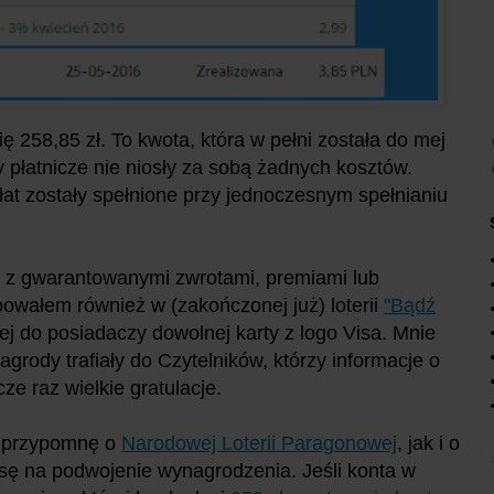
ię 258,85 zł. To kwota, która w pełni została do mej
y płatnicze nie niosły za sobą żadnych kosztów.
at zostały spełnione przy jednoczesnym spełnianiu
ji z gwarantowanymi zwrotami, premiami lub
owałem również w (zakończonej już) loterii
"Bądź
j do posiadaczy dowolnej karty z logo Visa. Mnie
agrody trafiały do Czytelników, którzy informacje o
e raz wielkie gratulacje.
i, przypomnę o
Narodowej Loterii Paragonowej
, jak i o
nsę na podwojenie wynagrodzenia. Jeśli konta w