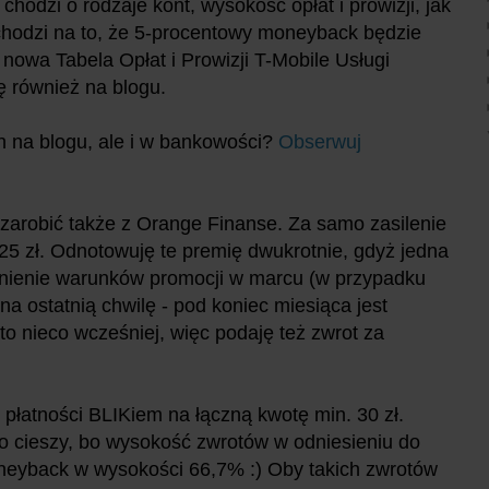
chodzi o rodzaje kont, wysokość opłat i prowizji, jak
chodzi na to, że 5-procentowy moneyback będzie
 nowa Tabela Opłat i Prowizji T-Mobile Usługi
ę również na blogu.
 na blogu, ale i w bankowości?
Obserwuj
ę zarobić także z Orange Finanse. Za samo zasilenie
 25 zł. Odnotowuję te premię dwukrotnie, gdyż jedna
łnienie warunków promocji w marcu (w przypadku
 ostatnią chwilę - pod koniec miesiąca jest
to nieco wcześniej, więc podaję też zwrot za
płatności BLIKiem na łączną kwotę min. 30 zł.
zo cieszy, bo wysokość zwrotów w odniesieniu do
eyback w wysokości 66,7% :) Oby takich zwrotów