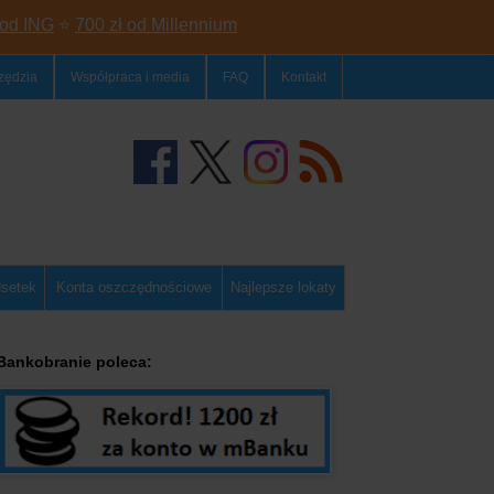
 od ING
⭐
700 zł od Millennium
zędzia
Współpraca i media
FAQ
Kontakt
dsetek
Konta oszczędnościowe
Najlepsze lokaty
Bankobranie poleca: