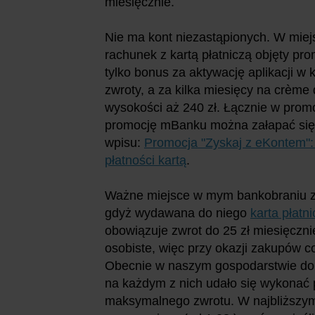
miesięcznie.
Nie ma kont niezastąpionych. W mie
rachunek z kartą płatniczą objęty pro
tylko bonus za aktywację aplikacji w 
zwroty, a za kilka miesięcy na crème 
wysokości aż 240 zł. Łącznie w promo
promocję mBanku można załapać się j
wpisu:
Promocja "Zyskaj z eKontem": 
płatności kartą
.
Ważne miejsce w mym bankobraniu za
gdyż wydawana do niego
karta płatn
obowiązuje zwrot do 25 zł miesięczn
osobiste, więc przy okazji zakupów c
Obecnie w naszym gospodarstwie dom
na każdym z nich udało się wykonać 
maksymalnego zwrotu. W najbliższym