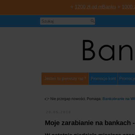
⭐
1200 zł od mBanku
⭐
1000 
Jesteś tu pierwszy raz?
Promocje kont
Promocje
👉 Nie przegap nowości. Pomaga:
Bankobranie na W
29.05.2016
Moje zarabianie na bankach 