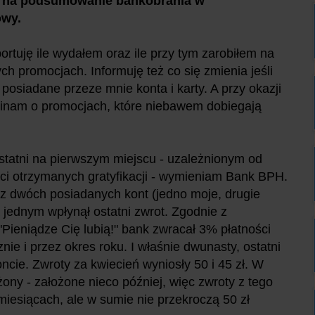
as na podsumowanie bankobrania w
ówy.
ortuję ile wydałem oraz ile przy tym zarobiłem na
h promocjach. Informuję też co się zmienia jeśli
 posiadane przeze mnie konta i karty. A przy okazji
inam o promocjach, które niebawem dobiegają
statni na pierwszym miejscu - uzależnionym od
i otrzymanych gratyfikacji - wymieniam Bank BPH.
 dwóch posiadanych kont (jedno moje, drugie
 jednym wpłynął ostatni zwrot. Zgodnie z
Pieniądze Cię lubią!" bank zwracał 3% płatności
nie i przez okres roku. I właśnie dwunasty, ostatni
e. Zwroty za kwiecień wyniosły 50 i 45 zł. W
ny - założone nieco później, więc zwroty z tego
miesiącach, ale w sumie nie przekroczą 50 zł