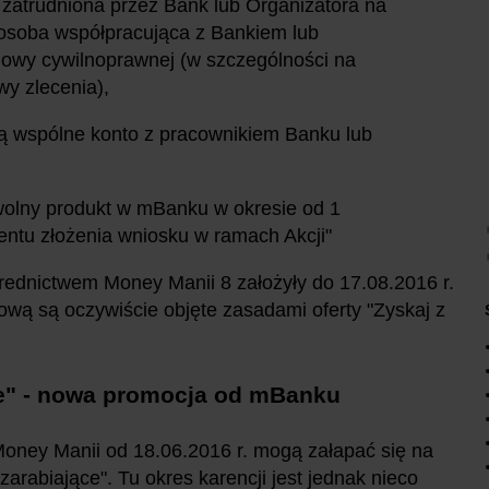
zatrudniona przez Bank lub Organizatora na
 osoba współpracująca z Bankiem lub
owy cywilnoprawnej (w szczególności na
wy zlecenia),
ają wspólne konto z pracownikiem Banku lub
owolny produkt w mBanku w okresie od 1
ntu złożenia wniosku w ramach Akcji"
ednictwem Money Manii 8 założyły do 17.08.2016 r.
kową są oczywiście objęte zasadami oferty "Zyskaj z
ce" - nowa promocja od mBanku
oney Manii od 18.06.2016 r. mogą załapać się na
rabiające". Tu okres karencji jest jednak nieco