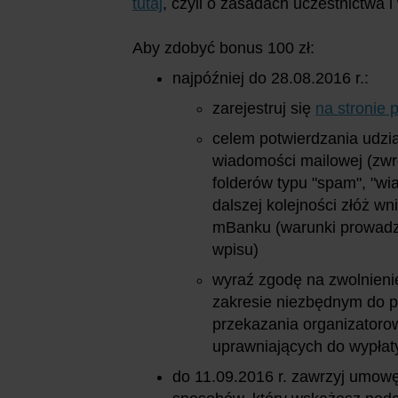
tutaj
, czyli o zasadach uczestnictwa i
Aby zdobyć bonus 100 zł:
najpóźniej do 28.08.2016 r.:
zarejestruj się
na stronie 
celem potwierdzania udział
wiadomości mailowej (zw
folderów typu "spam", "wiad
dalszej kolejności złóż wn
mBanku (warunki prowadz
wpisu)
wyraź zgodę na zwolnieni
zakresie niezbędnym do p
przekazania organizatorow
uprawniających do wypłat
do 11.09.2016 r. zawrzyj umowę