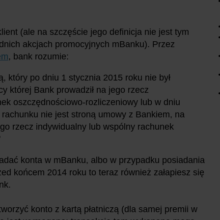
ent (ale na szczęście jego definicja nie jest tym
ednich akcjach promocyjnych mBanku). Przez
em
, bank rozumie:
, który po dniu 1 stycznia 2015 roku nie był
 której Bank prowadził na jego rzecz
nek oszczędnościowo-rozliczeniowy lub w dniu
 rachunku nie jest stroną umowy z Bankiem, na
ego rzecz indywidualny lub wspólny rachunek
"
osiadać konta w mBanku, albo w przypadku posiadania
zed końcem 2014 roku to teraz również załapiesz się
nk.
worzyć konto z kartą płatniczą (dla samej premii w