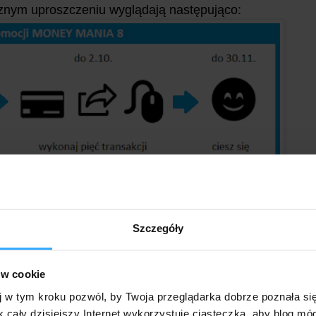
icznym uproszczeniu wyglądają następująco:
 zechce założyć także ktoś z Twych najbliższych,
Szczegóły
 z wykorzystaniem innego adresu mailowego. Na jeden
Money Manii) wysłać można jeden wniosek, a ty
 zł.
ów cookie
j w tym kroku pozwól, by Twoja przeglądarka dobrze poznała si
zeć za pomocą przelewu weryfikacyjnego ze swego
k cały dzisiejszy Internet wykorzystuje ciasteczka, aby blog mó