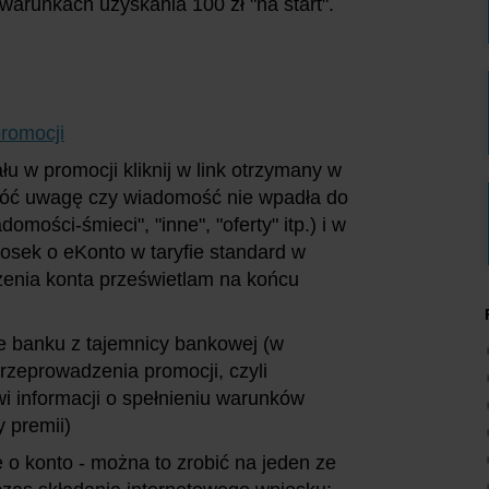
 warunkach uzyskania 100 zł "na start".
promocji
u w promocji kliknij w link otrzymany w
róć uwagę czy wiadomość nie wpadła do
omości-śmieci", "inne", "oferty" itp.) i w
iosek o eKonto w taryfie standard w
enia konta prześwietlam na końcu
e banku z tajemnicy bankowej (w
rzeprowadzenia promocji, czyli
i informacji o spełnieniu warunków
y premii)
 o konto - można to zrobić na jeden ze