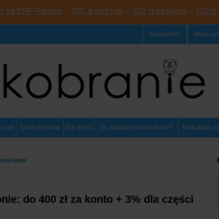
zł od BNP Paribas
⭐
900 zł od Erste
⭐
800 zł od Aliora
⭐
700 zł
Niezbędnik
Moje nar
 kart
Konta firmowe
Dla dzieci
Ile zarabiam na bankach?
Kalkulator o
hatsAppie
ie: do 400 zł za konto + 3% dla części