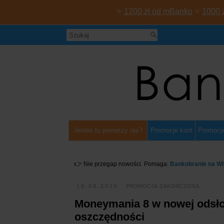
⭐
1200 zł od mBanku
⭐
1000 
Jesteś tu pierwszy raz?
Promocje kont
Promocje
👉 Nie przegap nowości. Pomaga:
Bankobranie na W
18.08.2016
PROMOCJA ZAKOŃCZONA
Moneymania 8 w nowej odsłon
oszczędności