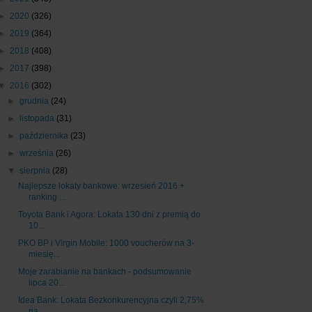
►
2020
(326)
►
2019
(364)
►
2018
(408)
►
2017
(398)
▼
2016
(302)
►
grudnia
(24)
►
listopada
(31)
►
października
(23)
►
września
(26)
▼
sierpnia
(28)
Najlepsze lokaty bankowe: wrzesień 2016 +
ranking ...
Toyota Bank i Agora: Lokata 130 dni z premią do
10...
PKO BP i Virgin Mobile: 1000 voucherów na 3-
miesię...
Moje zarabianie na bankach - podsumowanie
lipca 20...
Idea Bank: Lokata Bezkonkurencyjna czyli 2,75%
na ...