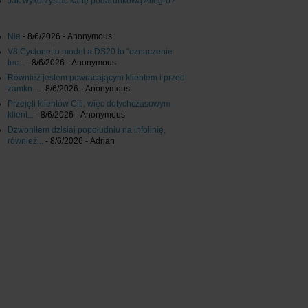
Jak wykorzystać kartę podarunkową Allegro?
Nie
- 8/6/2026
- Anonymous
V8 Cyclone to model a DS20 to "oznaczenie
tec...
- 8/6/2026
- Anonymous
Również jestem powracającym klientem i przed
zamkn...
- 8/6/2026
- Anonymous
Przejęli klientów Citi, więc dotychczasowym
klient...
- 8/6/2026
- Anonymous
Dzwoniłem dzisiaj popołudniu na infolinię,
również...
- 8/6/2026
- Adrian