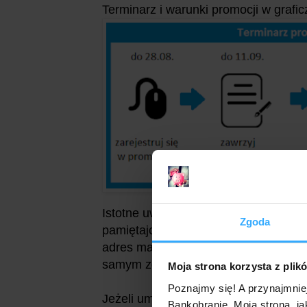
Terminarz i warunki promocji w graf
Istotne uwagi. Jeśli konto w promocji
Zgoda
pamiętajcie o odrębnej rejestracji -
adres mailowy (z jednego profilu w 
samym zdobyć tylko jedną premię 100
Moja strona korzysta z plik
Poznajmy się! A przynajmnie
Jeżeli umowę o konto zechcesz zawr
Bankobranie. Moja strona, ja