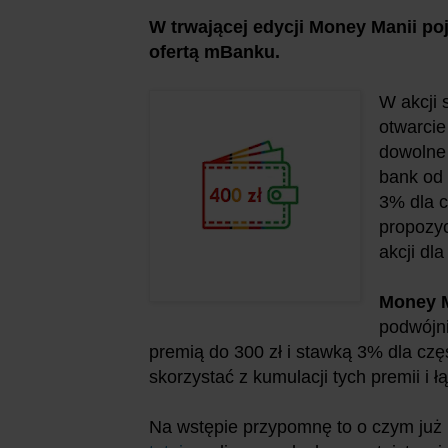
W trwającej edycji Money Manii po
ofertą mBanku.
W akcji 
otwarcie
dowolne 
bank od 
3% dla c
propozyc
akcji dla
Money 
podwójni
premią do 300 zł i stawką 3% dla czę
skorzystać z kumulacji tych premii i ł
Na wstępie przypomnę to o czym już 