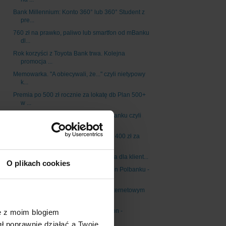
Bank Millennium: Konto 360° lub 360° Student z
pre...
760 zł na prawko, paliwo lub smartfon od mBanku
dl...
Rok korzyści z Toyota Bank trwa. Kolejna
promocja ...
Memowarka. "A obiecywali, że..." czyli nietypowy
k...
Premia po 500 zł rocznie za lokatę db Plan 500+
w ...
"Konto podwójnie zarabiające" w mBanku czyli
300 z...
Moneymania 8 w nowej odsłonie: do 400 zł za
konto ...
Płać mobilnie i zyskaj 20 zł - promocja dla klient...
O plikach cookies
Uczestniku promocji Agory i Raiffeisen Polbanku -
...
Bon 20 zł za płatność kartą Visa w internetowym
sk...
Bonus 5 zł za jeden przelew na telefon -
ę z moim blogiem
promocja ...
gł poprawnie działać a Twoje