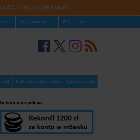
 od ING
⭐
700 zł od Millennium
zędzia
Współpraca i media
FAQ
Kontakt
dsetek
Konta oszczędnościowe
Najlepsze lokaty
Bankobranie poleca: