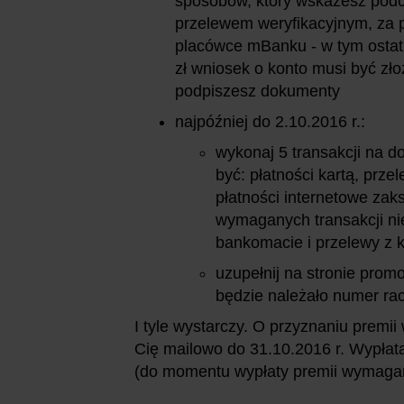
sposobów, który wskażesz podc
przelewem weryfikacyjnym, za 
placówce mBanku - w tym ostat
zł wniosek o konto musi być zło
podpiszesz dokumenty
najpóźniej do 2.10.2016 r.:
wykonaj 5 transakcji na 
być: płatności kartą, prz
płatności internetowe za
wymaganych transakcji nie
bankomacie i przelewy z 
uzupełnij na stronie prom
będzie należało numer ra
I tyle wystarczy. O przyznaniu premi
Cię mailowo do 31.10.2016 r. Wypłata
(do momentu wypłaty premii wymagan