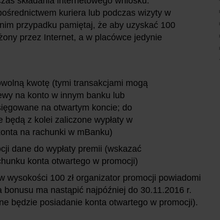
zas składania internetowego wniosku:
pośrednictwem kuriera lub podczas wizyty w
nim przypadku pamiętaj, że aby uzyskać 100
żony przez Internet, a w placówce jedynie
dowolną kwotę (tymi transakcjami mogą
elewy na konto w innym banku lub
księgowane na otwartym koncie; do
 będą z kolei zaliczone wypłaty w
konta na rachunki w mBanku)
ocji dane do wypłaty premii (wskazać
chunku konta otwartego w promocji)
i w wysokości 100 zł organizator promocji powiadomi
 bonusu ma nastąpić najpóźniej do 30.11.2016 r.
e będzie posiadanie konta otwartego w promocji).