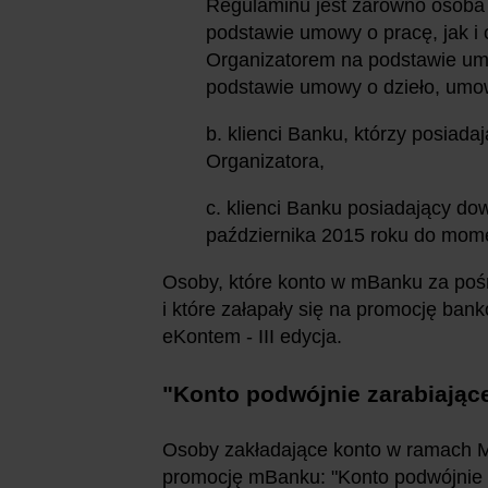
Regulaminu jest zarówno osoba 
podstawie umowy o pracę, jak i
Organizatorem na podstawie um
podstawie umowy o dzieło, umo
b. klienci Banku, którzy posiad
Organizatora,
c. klienci Banku posiadający d
października 2015 roku do mome
Osoby, które konto w mBanku za pośr
i które załapały się na promocję ban
eKontem - III edycja.
"Konto podwójnie zarabiają
Osoby zakładające konto w ramach M
promocję mBanku: "Konto podwójnie za