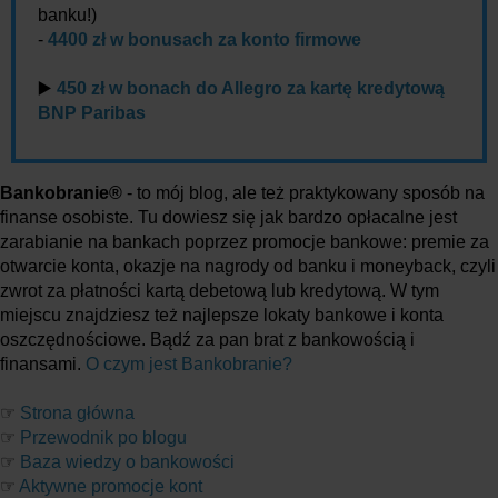
banku!)
-
4400 zł w bonusach za konto firmowe
▶️
450 zł w bonach do Allegro za kartę kredytową
BNP Paribas
Bankobranie®
- to mój blog, ale też praktykowany sposób na
finanse osobiste. Tu dowiesz się jak bardzo opłacalne jest
zarabianie na bankach poprzez promocje bankowe: premie za
otwarcie konta, okazje na nagrody od banku i moneyback, czyli
zwrot za płatności kartą debetową lub kredytową. W tym
miejscu znajdziesz też najlepsze lokaty bankowe i konta
oszczędnościowe. Bądź za pan brat z bankowością i
finansami.
O czym jest Bankobranie?
☞
Strona główna
☞
Przewodnik po blogu
☞
Baza wiedzy o bankowości
☞
Aktywne promocje kont