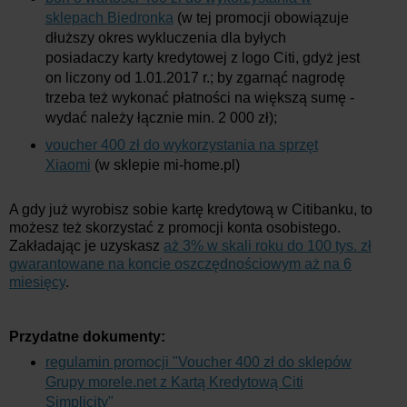
sklepach Biedronka
(w tej promocji obowiązuje
dłuższy okres wykluczenia dla byłych
posiadaczy karty kredytowej z logo Citi, gdyż jest
on liczony od 1.01.2017 r.; by zgarnąć nagrodę
trzeba też wykonać płatności na większą sumę -
wydać należy łącznie min. 2 000 zł);
voucher 400 zł do wykorzystania na sprzęt
Xiaomi
(w sklepie mi-home.pl)
A gdy już wyrobisz sobie kartę kredytową w Citibanku, to
możesz też skorzystać z promocji konta osobistego.
Zakładając je uzyskasz
aż 3% w skali roku do 100 tys. zł
gwarantowane na koncie oszczędnościowym aż na 6
miesięcy
.
Przydatne dokumenty:
regulamin promocji "Voucher 400 zł do sklepów
Grupy morele.net z Kartą Kredytową Citi
Simplicity"