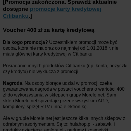
[Promocja zakończona.
Sprawdź aktualnie
dostępne
promocje karty kredytowej
Citibanku
.
]
Voucher 400 zł za kartę kredytową
Dla kogo promocja?
Uczestnikiem promocji może być
osoba, która nie ma oraz co najmniej od 1.01.2018 r. nie
miała głównej karty kredytowej w Citibanku.
Posiadanie innych produktów Citibanku (np. konta, pożyczki
czy kredytu) nie wyklucza z promocji!
Nagroda
. Na osoby biorące udział w promocji czeka
gwarantowana nagroda w postaci vouchera o wartości 400
zł do wykorzystania w sklepach grupy Morele.net. Sam
sklep Morele.net sprzedaje przede wszystkim AGD,
komputery, sprzęt RTV i inną elektronikę.
Ale w grupie Morele.net jest jeszcze kilka innych sklepów z
odrębnym asortymentem. Są to: hulahop.pl - zabawki i
produkty dziecięce, amfora.pl - perfumy i kosmetyki,