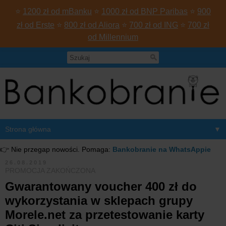
⭐
1200 zł od mBanku
⭐
1000 zł od BNP Paribas
⭐
900
zł od Erste
⭐
800 zł od Aliora
⭐
700 zł od ING
⭐
700 zł
od Millennium
▼
👉 Nie przegap nowości. Pomaga:
Bankobranie na WhatsAppie
26.08.2019
PROMOCJA ZAKOŃCZONA
Gwarantowany voucher 400 zł do
wykorzystania w sklepach grupy
Morele.net za przetestowanie karty