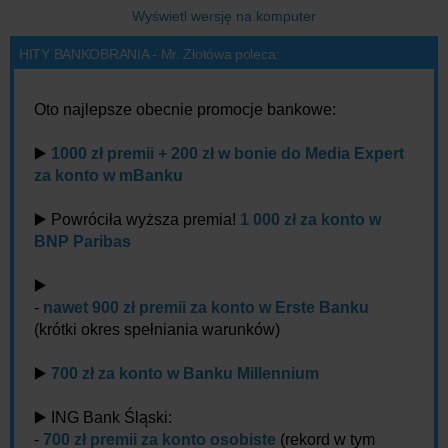
Wyświetl wersję na komputer
HITY BANKOBRANIA - Mr. Złotówa poleca:
Oto najlepsze obecnie promocje bankowe:
▶️
1000 zł premii + 200 zł w bonie do Media Expert
za konto w mBanku
▶️ Powróciła wyższa premia!
1 000 zł za konto w
BNP Paribas
▶️
-
nawet 900 zł premii za konto w Erste Banku
(krótki okres spełniania warunków)
▶️
700 zł za konto w Banku Millennium
▶️ ING Bank Śląski:
-
700 zł premii za konto osobiste
(rekord w tym