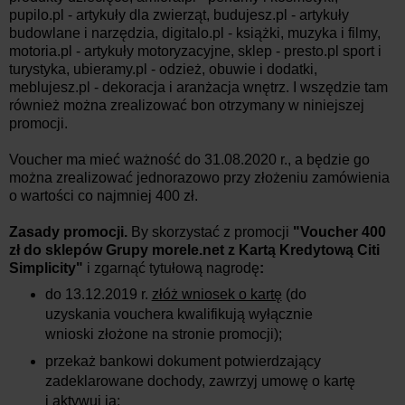
pupilo.pl - artykuły dla zwierząt, budujesz.pl - artykuły
budowlane i narzędzia, digitalo.pl - książki, muzyka i filmy,
motoria.pl - artykuły motoryzacyjne, sklep - presto.pl sport i
turystyka, ubieramy.pl - odzież, obuwie i dodatki,
meblujesz.pl - dekoracja i aranżacja wnętrz. I wszędzie tam
również można zrealizować bon otrzymany w niniejszej
promocji.
Voucher ma mieć ważność do 31.08.2020 r., a będzie go
można zrealizować jednorazowo przy złożeniu zamówienia
o wartości co najmniej 400 zł.
Zasady promocji.
By skorzystać z promocji
"Voucher 400
zł do sklepów Grupy morele.net z Kartą Kredytową Citi
Simplicity"
i zgarnąć tytułową nagrodę
:
do 13.12.2019 r.
złóż wniosek o kartę
(do
uzyskania vouchera kwalifikują wyłącznie
wnioski złożone na stronie promocji);
przekaż bankowi dokument potwierdzający
zadeklarowane dochody, zawrzyj umowę o kartę
i aktywuj ją;