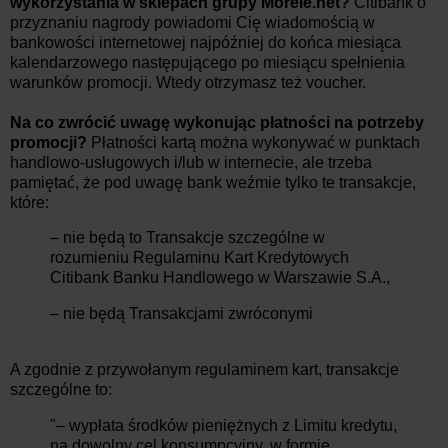
wykorzystania w sklepach grupy Morele.net?
Citibank o
przyznaniu nagrody powiadomi Cię wiadomością w
bankowości internetowej najpóźniej do końca miesiąca
kalendarzowego następującego po miesiącu spełnienia
warunków promocji. Wtedy otrzymasz też voucher.
Na co zwrócić uwagę wykonując płatności na potrzeby
promocji?
Płatności kartą można wykonywać w punktach
handlowo-usługowych i/lub w internecie, ale trzeba
pamiętać, że pod uwagę bank weźmie tylko te transakcje,
które:
– nie będą to Transakcje szczególne w
rozumieniu Regulaminu Kart Kredytowych
Citibank Banku Handlowego w Warszawie S.A.,
– nie będą Transakcjami zwróconymi
A zgodnie z przywołanym regulaminem kart, transakcje
szczególne to:
"– wypłata środków pieniężnych z Limitu kredytu,
na dowolny cel konsumpcyjny, w formie