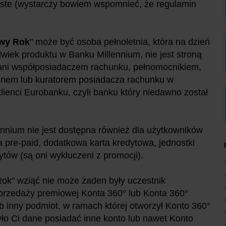
roste (wystarczy bowiem wspomnieć, że regulamin
owy Rok
" może być osoba pełnoletnia, która na dzień
lwiek produktu w Banku Millennium, nie jest stroną
 ani współposiadaczem rachunku, pełnomocnikiem,
unem lub kuratorem posiadacza rachunku w
 klienci Eurobanku, czyli banku który niedawno został
ennium nie jest dostępna również dla użytkowników
a pre-paid, dodatkowa karta kredytowa, jednostki
ytów (są oni wykluczeni z promocji).
Rok" wziąć nie może żaden były uczestnik
 sprzedaży premiowej Konta 360° lub Konta 360°
b inny podmiot, w ramach której otworzył Konto 360°
było Ci dane posiadać inne konto lub nawet Konto