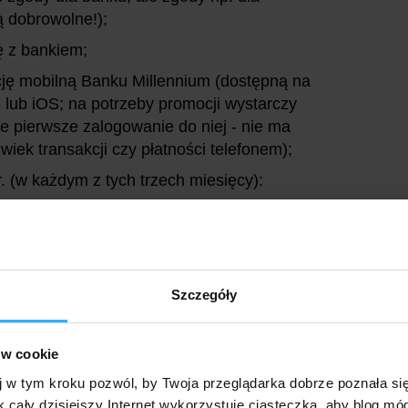
 dobrowolne!);
ę z bankiem;
ację mobilną Banku Millennium (dostępną na
lub iOS; na potrzeby promocji wystarczy
e pierwsze zalogowanie do niej - nie ma
iek transakcji czy płatności telefonem);
r. (w każdym z tych trzech miesięcy):
na łączną kwotę min. 1 000 zł oraz
atność kartą wydaną do konta lub BLIKiem
Szczegóły
00 zł. Bonus wpłynie na Twe konto do 29.05.2020 r.
 ani nie wypowiadaj umowy z bankiem i nie wycofuj
ów cookie
j w tym kroku pozwól, by Twoja przeglądarka dobrze poznała si
k cały dzisiejszy Internet wykorzystuje ciasteczka, aby blog mó