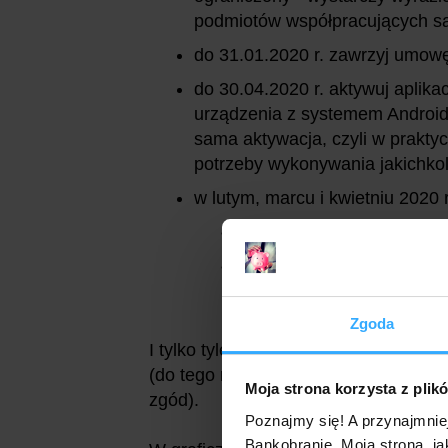
podmiotów współpracujących są
do 31.01.2020 r. zawrzyj umow
do 30.04.2020 r. aktywuj aplik
urządzenia z systemem Android 
sama aktywacja, czyli w praktyc
potrzeby wykonywania jakichkolw
w lutym, marcu i kwietniu 2020 
zapewnij wpływy na konto 
wykonaj co najmniej 1 pł
(na dowolną kwotę).
Zgoda
I tylko tyle wystarczy, by otrzymać 2
(do tego momentu nie zamykaj konta,
Moja strona korzysta z plik
zgód).
Poznajmy się! A przynajmnie
Bankobranie. Moja strona, ja