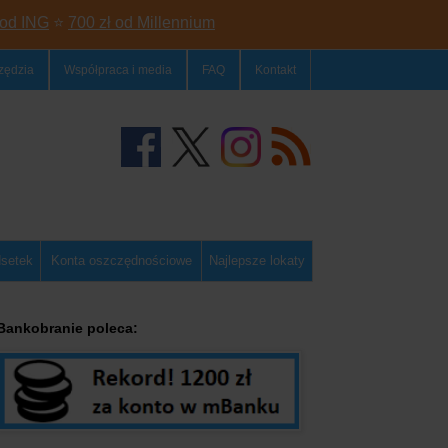
 od ING
⭐
700 zł od Millennium
zędzia
Współpraca i media
FAQ
Kontakt
dsetek
Konta oszczędnościowe
Najlepsze lokaty
Bankobranie poleca: