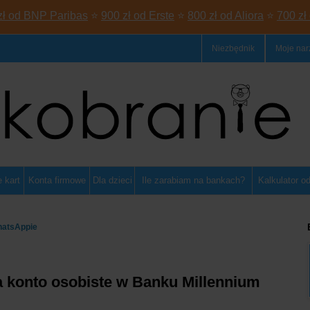
zł od BNP Paribas
⭐
900 zł od Erste
⭐
800 zł od Aliora
⭐
700 zł
Niezbędnik
Moje nar
 kart
Konta firmowe
Dla dzieci
Ile zarabiam na bankach?
Kalkulator o
hatsAppie
 konto osobiste w Banku Millennium