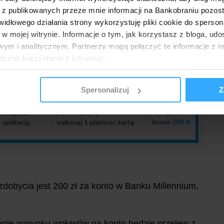
 promocję konta w Banku Millennium można
 z publikowanych przeze mnie informacji na Bankobraniu pozos
łowego działania strony wykorzystuję pliki cookie do spersonal
 w mojej witrynie. Informacje o tym, jak korzystasz z bloga, u
ym i analitycznym. Partnerzy mogą połączyć te informacje z 
dczas korzystania z ich usług.
Spersonalizuj
Z
 zdobycia jest 200 zł za konto w Banku Millennium,
enie warunku wpływów na konto będzie przelew z