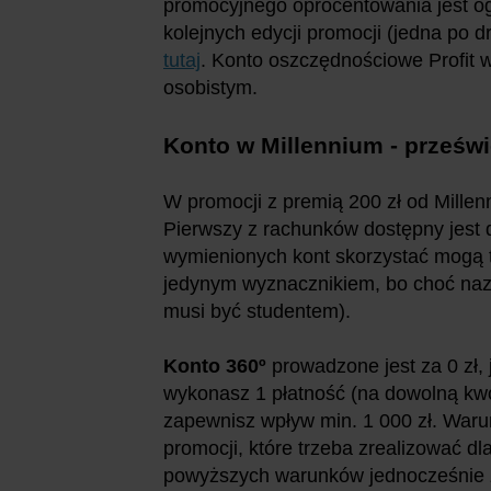
promocyjnego oprocentowania jest ogr
kolejnych edycji promocji (jedna po d
tutaj
. Konto oszczędnościowe Profit 
osobistym.
Konto w Millennium - prześw
W promocji z premią 200 zł od Mille
Pierwszy z rachunków dostępny jest dl
wymienionych kont skorzystać mogą ty
jedynym wyznacznikiem, bo choć nazw
musi być studentem).
Konto 360º
prowadzone jest za 0 zł, j
wykonasz 1 płatność (na dowolną kwo
zapewnisz wpływ min. 1 000 zł. Warun
promocji, które trzeba zrealizować dl
powyższych warunków jednocześnie zw