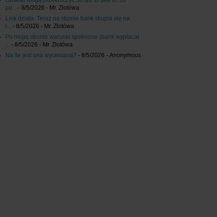
Odsetki mogą przekroczyć 50 tys. zł (ale to, co
po...
- 8/5/2026
- Mr. Złotówa
Link działa. Teraz na stronie bank skupia się na
l...
- 8/5/2026
- Mr. Złotówa
Po mojej stronie warunki spełnione (bank wypłacał
...
- 8/5/2026
- Mr. Złotówa
Na ile jest ona wyceniana?
- 8/5/2026
- Anonymous