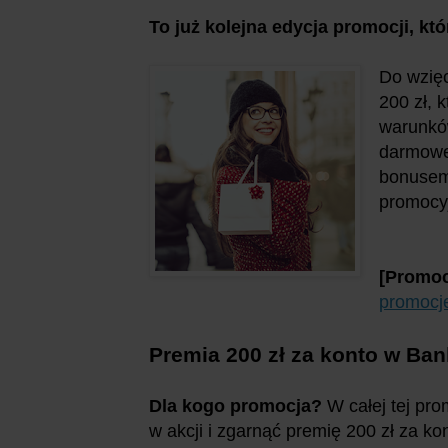
To już kolejna edycja promocji, kt
Do wzię
200 zł, 
warunków
darmowe)
bonusem
promocy
[Promoc
promocj
Premia 200 zł za konto w Ba
Dla kogo promocja?
W całej tej pro
w akcji i zgarnąć premię 200 zł za k