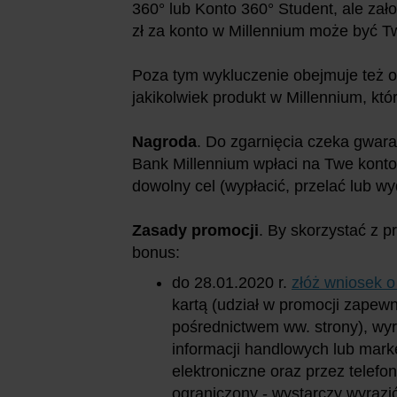
360° lub Konto 360° Student, ale zało
zł za konto w Millennium może być T
Poza tym wykluczenie obejmuje też 
jakikolwiek produkt w Millennium, kt
Nagroda
. Do zgarnięcia czeka gwara
Bank Millennium wpłaci na Twe konto
dowolny cel (wypłacić, przelać lub wy
Zasady promocji
. By skorzystać z p
bonus:
do 28.01.2020 r.
złóż wniosek o
kartą (udział w promocji zapewn
pośrednictwem ww. strony), wy
informacji handlowych lub mar
elektroniczne oraz przez telef
ograniczony - wystarczy wyrazić