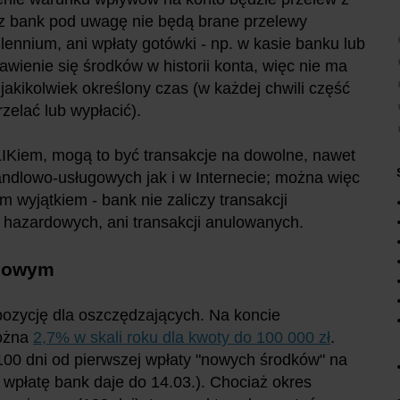
z bank pod uwagę nie będą brane przelewy
ennium, ani wpłaty gotówki - np. w kasie banku lub
ienie się środków w historii konta, więc nie ma
jakikolwiek określony czas (w każdej chwili część
zelać lub wypłacić).
LIKiem, mogą to być transakcje na dowolne, nawet
ndlowo-usługowych jak i w Internecie; można więc
m wyjątkiem - bank nie zaliczy transakcji
hazardowych, ani transakcji anulowanych.
ciowym
ozycję dla oszczędzających. Na koncie
można
2,7% w skali roku dla kwoty do 100 000 zł
.
00 dni od pierwszej wpłaty "nowych środków" na
 wpłatę bank daje do 14.03.). Chociaż okres