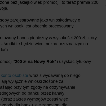
żone bez jakiejkolwiek promocji, to teraz premia 200
woja.
osoby zarejestrowane jako wnioskodawcy o
órych wniosek jest obecnie procesowany.
ntowany bonus pieniężny w wysokości 200 zł, który
 - środki te będzie więc można przeznaczyć na
dać).
romocji "
200 zł na Nowy Rok
" i uzyskać tytułowy
 konto osobiste
wraz z wydawaną do niego
iają wyłącznie wnioski złożone za
rażając przy tym zgody na otrzymywanie
ketingowych od banku przez kanały
on (teraz zakres wymogów został więc
 zgody dla banku, ale zgody np. dla