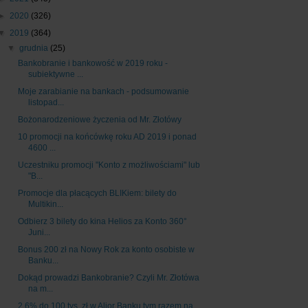
►
2020
(326)
▼
2019
(364)
▼
grudnia
(25)
Bankobranie i bankowość w 2019 roku -
subiektywne ...
Moje zarabianie na bankach - podsumowanie
listopad...
Bożonarodzeniowe życzenia od Mr. Złotówy
10 promocji na końcówkę roku AD 2019 i ponad
4600 ...
Uczestniku promocji "Konto z możliwościami" lub
"B...
Promocje dla płacących BLIKiem: bilety do
Multikin...
Odbierz 3 bilety do kina Helios za Konto 360°
Juni...
Bonus 200 zł na Nowy Rok za konto osobiste w
Banku...
Dokąd prowadzi Bankobranie? Czyli Mr. Złotówa
na m...
2,6% do 100 tys. zł w Alior Banku tym razem na...