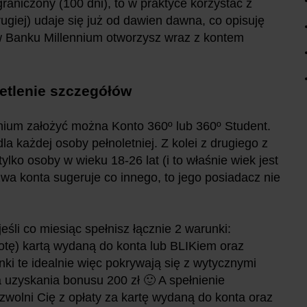
aniczony (100 dni), to w praktyce korzystać z
rugiej) udaje się już od dawien dawna, co opisuję
w Banku Millennium otworzysz wraz z kontem
ietlenie szczegółów
nnium założyć można Konto 360º lub 360º Student.
a każdej osoby pełnoletniej. Z kolei z drugiego z
lko osoby w wieku 18-26 lat (i to właśnie wiek jest
a konta sugeruje co innego, to jego posiadacz nie
eśli co miesiąc spełnisz łącznie 2 warunki:
tę) kartą wydaną do konta lub BLIKiem oraz
ki te idealnie więc pokrywają się z wytycznymi
a uzyskania bonusu 200 zł 🙂 A spełnienie
olni Cię z opłaty za kartę wydaną do konta oraz