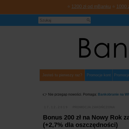
⭐
1200 zł od mBanku
⭐
1000 
Jesteś tu pierwszy raz?
Promocje kont
Promocje
👉 Nie przegap nowości. Pomaga:
Bankobranie na W
17.12.2019
PROMOCJA ZAKOŃCZONA
Bonus 200 zł na Nowy Rok za
(+2,7% dla oszczędności)