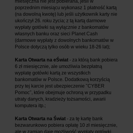
miesięczna nie jest pobierana, jeśli w
poprzednim miesiącu wykonasz 1 płatność kartą
(na dowolną kwotę) lub jeśli użytkownik karty nie
ukończył 26. roku życia; z tą kartą darmowe
wypłaty gotówki są wyłącznie z bankomatów
własnych banku oraz sieci Planet Cash
(darmowe wypłaty z dowolnych bankomatów w
Polsce dotyczą tylko osób w wieku 18-26 lat);
Karta Otwarta na eŚwiat
- za którą bank pobiera
6 zł miesięcznie, ale umożliwia bezpłatną
wypłatę gotówki kartą ze wszystkich
bankomatów w Polsce. Dodatkową korzyścią
przy tej karcie jest ubezpieczenie "CYBER
Pomoc", które obejmuje ochroną w przypadku
utraty danych, kradzieży tożsamości, awarii
komputera itp.;
Karta Otwarta na Świat
- za tę kartę bank
bezwarunkowo pobiera opłatę 10 zł miesięcznie,
ale w zamian daje możliwość wypłaty gotówki