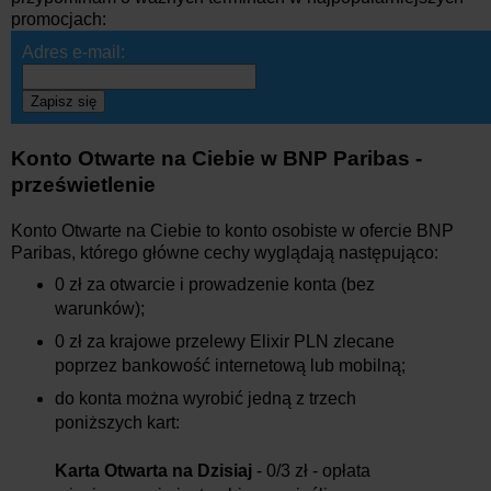
promocjach:
Adres e-mail:
Zapisz się
Konto Otwarte na Ciebie w BNP Paribas -
prześwietlenie
Konto Otwarte na Ciebie to konto osobiste w ofercie BNP
Paribas, którego główne cechy wyglądają następująco:
0 zł za otwarcie i prowadzenie konta (bez
warunków);
0 zł za krajowe przelewy Elixir PLN zlecane
poprzez bankowość internetową lub mobilną;
do konta można wyrobić jedną z trzech
poniższych kart:
Karta Otwarta na Dzisiaj
- 0/3 zł - opłata