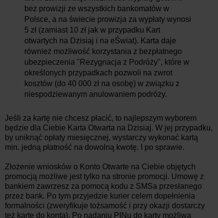
bez prowizji ze wszystkich bankomatów w
Polsce, a na świecie prowizja za wypłaty wynosi
5 zł (zamiast 10 zł jak w przypadku Kart
otwartych na Dzisiaj i na eŚwiat). Karta daje
również możliwość korzystania z bezpłatnego
ubezpieczenia "Rezygnacja z Podróży", które w
określonych przypadkach pozwoli na zwrot
kosztów (do 40 000 zł na osobę) w związku z
niespodziewanym anulowaniem podróży.
Jeśli za kartę nie chcesz płacić, to najlepszym wyborem
będzie dla Ciebie Karta Otwarta na Dzisiaj. W jej przypadku,
by uniknąć opłaty miesięcznej, wystarczy wykonać kartą
min. jedną płatność na dowolną kwotę. I po sprawie.
Złożenie wniosków o Konto Otwarte na Ciebie objętych
promocją możliwe jest tylko na stronie promocji. Umowę z
bankiem zawrzesz za pomocą kodu z SMSa przesłanego
przez bank. Po tym przyjedzie kurier celem dopełnienia
formalności (zweryfikuje tożsamość i przy okazji dostarczy
też kartę do konta). Po nadaniu PINu do karty możliwa