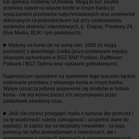
lub aplikacji mobilnej GOmobile. Mogą to być zwykłe
przelewy nawet na własne konto w innym banku (z
wyłączeniem przelewów natychmiastowych oraz przelewów
dokonanych za pośrednictwem lub przy zastosowaniu
systemów płatności internetowych, tj.: Dotpay, Przelewy 24,
Blue Media, BLIK i tym podobnych).
▶️ Wpływy na konto (te na sumę min. 1000 zł) mogą
pochodzić z dowolnego źródła (poza przelewami między
własnymi rachunkami w BGŻ BNP Paribas, Raiffeisen
Polbank i BGŻ Optima oraz wpłatami gotówkowymi).
Najprostszym sposobem na spełnienie tego warunku będzie
wykonanie przelewu z własnego konta w innym banku.
Wpływ oznacza jedynie pojawienie się środków w historii
konta - nie ma konieczności ich utrzymywania przez
jakikolwiek określony czas.
▶️ Jeśli nie chcesz przegapić maila o bonusie (bo przecież i
na tę wiadomość należy zareagować i uzupełnić dane do
wypłaty), to zapisz się na bezpłatny newsletter - za jego
pomocą nie tylko powiadamiam o nowościach, ale i
przypominam o ważnych terminach w najpopularniejszych