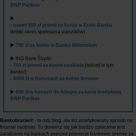
BNP Paribas
▶️
-
nawet 900 zł premii za konto w Erste Banku
(krótki okres spełniania warunków)
▶️
700 zł za konto w Banku Millennium
▶️ ING Bank Śląski:
-
700 zł premii za konto osobiste
(rekord w tym
banku!)
-
4400 zł w bonusach za konto firmowe
▶️
450 zł w bonach do Allegro za kartę kredytową
BNP Paribas
Bankobranie®
- to mój blog, ale też praktykowany sposób na
finanse osobiste. Tu dowiesz się jak bardzo opłacalne jest
zarabianie na bankach poprzez promocje bankowe: premie za