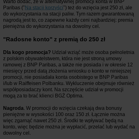
Warto dodać, że w alternatywnej promocji konta w BNP
Paribas ("
Na stacji korzyści
") też do wzięcia jest 250 zł, ale
do wykorzystania na stacji paliw. Tym razem gwarantowaną
nagrodą jest to, co zapewne każdy ceni najbardziej: premia
pieniężna do wykorzystania na dowolny cel.
"Radosne konto" z premią do 250 zł
Dla kogo promocja?
Udział wziąć może osoba pełnoletnia
z polskim obywatelstwem, która nie jest stroną umowy
ramowej z BNP Paribas, a także nie posiada i w okresie 12
miesięcy przed datą złożenia wniosku o konto w niniejszej
promocji, nie posiadała konta osobistego w BNP Paribas
i/lub w Raiffeisen Polbanku. Wykluczenie obejmuje również
współposiadaczy kont. Na szczęście udział w promocji
mogą za to brać klienci BGŻ Optima.
Nagroda
. W promocji do wzięcia czekają dwa bonusy
pieniężne w wysokości 100 oraz 150 zł. Łącznie można
więc zgarnąć nawet 250 zł. Środki te wpływać będą na
konto, więc będzie można je wypłacić, przelać lub wydać na
dowolny cel.