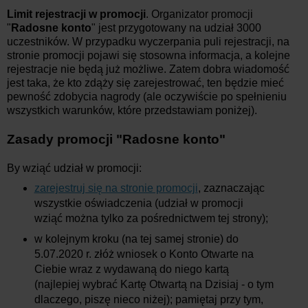
Limit rejestracji w promocji
. Organizator promocji
"
Radosne konto
" jest przygotowany na udział 3000
uczestników. W przypadku wyczerpania puli rejestracji, na
stronie promocji pojawi się stosowna informacja, a kolejne
rejestracje nie będą już możliwe. Zatem dobra wiadomość
jest taka, że kto zdąży się zarejestrować, ten będzie mieć
pewność zdobycia nagrody (ale oczywiście po spełnieniu
wszystkich warunków, które przedstawiam poniżej).
Zasady promocji "Radosne konto"
By wziąć udział w promocji:
zarejestruj się na stronie promocji
, zaznaczając
wszystkie oświadczenia (udział w promocji
wziąć można tylko za pośrednictwem tej strony);
w kolejnym kroku (na tej samej stronie) do
5.07.2020 r. złóż wniosek o Konto Otwarte na
Ciebie wraz z wydawaną do niego kartą
(najlepiej wybrać Kartę Otwartą na Dzisiaj - o tym
dlaczego, piszę nieco niżej); pamiętaj przy tym,