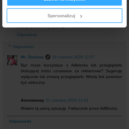
Dzień dobry. Dostałem e-mail z Banku,że umowa czeka na
społecznościowym, reklamowym i analitycznym.
podpisanie.Aby to zrobić, kliknij w poniższy link. Tego linku
Partnerzy mogą połączyć te informacje z innymi danymi
jednak nie ma. Odpisuje na maila że brak linku i automat
Spersonalizuj
otrzymanymi od Ciebie lub uzyskanymi podczas
znowu przysyła maila by kliknąć w link, którego nie ma. Co
należy zrobić w tej sytuacji? Pozdrawiam
korzystania z ich usług.
Odpowiedz
Odpowiedzi
Mr. Złotówa
19 czerwca 2020 12:07
Być może korzystasz z Adblocka lub przeglądarki
blokującej treści uznawane za reklamowe? Sugeruję
wyłącznie lub zmianę przeglądarki. Wtedy link powinien
być widoczny.
Anonimowy
21 czerwca 2020 21:02
Miałem tą samą sytuację. Faktycznie przez AdBlocka.
Odpowiedz