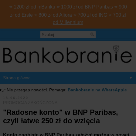
⭐
1200 zł od mBanku
⭐
1000 zł od BNP Paribas
⭐
900
zł od Erste
⭐
800 zł od Aliora
⭐
700 zł od ING
⭐
700 zł
od Millennium
▼
👉 Nie przegap nowości. Pomaga:
Bankobranie na WhatsAppie
18.06.2020
PROMOCJA ZAKOŃCZONA
"Radosne konto" w BNP Paribas,
czyli łatwe 250 zł do wzięcia
Konto osobiste w BNP Paribas założyć można w nowej