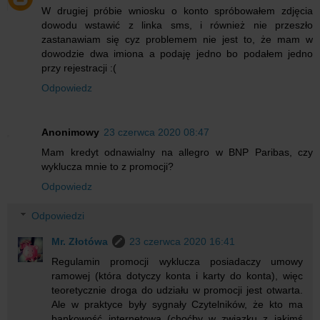
W drugiej próbie wniosku o konto spróbowałem zdjęcia
dowodu wstawić z linka sms, i również nie przeszło
zastanawiam się cyz problemem nie jest to, że mam w
dowodzie dwa imiona a podaję jedno bo podałem jedno
przy rejestracji :(
Odpowiedz
Anonimowy
23 czerwca 2020 08:47
Mam kredyt odnawialny na allegro w BNP Paribas, czy
wyklucza mnie to z promocji?
Odpowiedz
Odpowiedzi
Mr. Złotówa
23 czerwca 2020 16:41
Regulamin promocji wyklucza posiadaczy umowy
ramowej (która dotyczy konta i karty do konta), więc
teoretycznie droga do udziału w promocji jest otwarta.
Ale w praktyce były sygnały Czytelników, że kto ma
bankowość internetową (choćby w związku z jakimś