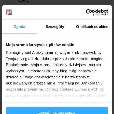
czekać.
Odpowiedz
Zgoda
Szczegóły
O plikach cookies
Anonimowy
19 czerwca 2020 04:51
Witam,czy Bank ma konto oszczędnościowe w promocji lub
bez ? Czy jeśli tak,to jak oprocentowane? Pozdrawiam
Moja strona korzysta z plików cookie
Odpowiedz
Poznajmy się! A przynajmniej w tym kroku pozwól, by
Twoja przeglądarka dobrze poznała się z moim blogiem
Odpowiedzi
Bankobranie. Moja strona, jak cały dzisiejszy Internet
Ba S
19 czerwca 2020 09:59
wykorzystuje ciasteczka, aby blog mógł poprawnie
Oprocentowanie słabe. Jak w większości banków teraz.
działać a Twoje doświadczenie z korzystania z
0,5%, a po zapowiadanej już zmianie 0,1%
publikowanych przeze mnie informacji na Bankobraniu
pozostało przyjemne. Oprócz cookies wymaganych do
Odpowiedz
prawidłowego działania strony wykorzystuję pliki cookie
do spersonalizowania treści i reklam, aby również
analizować ruch w mojej witrynie. Informacje o tym, jak
Anonimowy
19 czerwca 2020 10:17
Zezwól na wszystkie
korzystasz z bloga, udostępniam moim partnerom