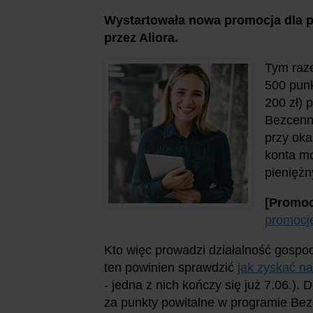
Wystartowała nowa promocja dla p
przez Aliora.
Tym raze
500 punk
200 zł) 
Bezcenne
przy oka
konta mo
pieniężn
[Promoc
promocj
Kto więc prowadzi działalność gospod
ten powinien sprawdzić
jak zyskać na
- jedna z nich kończy się już 7.06.).
za punkty powitalne w programie Bez