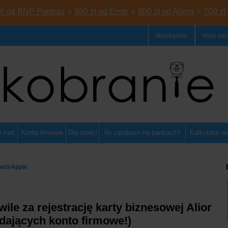
zł od BNP Paribas
⭐
900 zł od Erste
⭐
800 zł od Aliora
⭐
700 zł
Niezbędnik
Moje nar
 kart
Konta firmowe
Dla dzieci
Ile zarabiam na bankach?
Kalkulator o
hatsAppie
e za rejestrację karty biznesowej Alior
adających konto firmowe!)