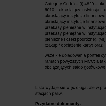
Category Code) – (i) 4829 – okre
6010 – określający instytucje fi
określający instytucje finansow
określający instytucje finansowe 
przekazy pieniężne w instytucjac
przekazy pieniężne w instytucja
pieniężne i czeki podróżne), (vii
(zakup / obciążenie karty) oraz
wszelkie doładowania portfeli cy
ramach powyższych MCC; a takż
obciążających saldo gotówkowe
Lista wydaje się więc długa, ale w p
stacjach paliw.
Przydatne dokumenty: