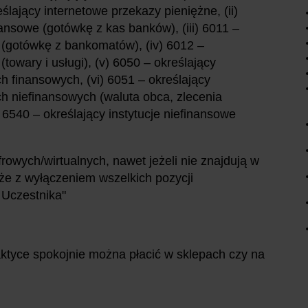
ślający internetowe przekazy pieniężne, (ii)
nansowe (gotówkę z kas banków), (iii) 6011 –
e (gotówkę z bankomatów), (iv) 6012 –
(towary i usługi), (v) 6050 – określający
h finansowych, (vi) 6051 – określający
ch niefinansowych (waluta obca, zlecenia
) 6540 – określający instytucje niefinansowe
frowych/wirtualnych, nawet jeżeli nie znajdują w
e z wyłączeniem wszelkich pozycji
 Uczestnika"
raktyce spokojnie można płacić w sklepach czy na