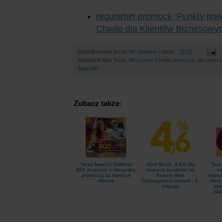
regulamin promocji "Punkty po
Chwile dla Klientów Biznesowy
Opublikowane przez
Mr. Złotówa
o godz.:
10:30
Kategorie
Alior Bank
,
Bezcenne Chwile
,
promocja dla obecny
Specials
Zobacz także:
Teraz łatwiej! Odbierz
Alior Bank: 4,6% dla
Tera
800 zł premii + obrączkę
nowych środków na
st
płatniczą za konto w
Koncie Max
oszc
Aliorze
Oszczędnościowym - 4.
Alior
edycja
pre
pła