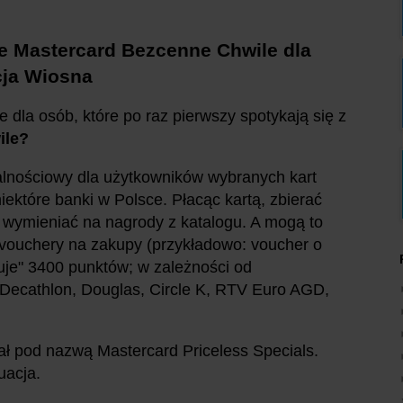
e Mastercard Bezcenne Chwile dla
cja Wiosna
 dla osób, które po raz pierwszy spotykają się z
ile?
alnościowy dla użytkowników wybranych kart
ektóre banki w Polsce. Płacąc kartą, zbierać
ę wymieniać na nagrody z katalogu. A mogą to
 vouchery na zakupy (przykładowo: voucher o
tuje" 3400 punktów; w zależności od
 Decathlon, Douglas, Circle K, RTV Euro AGD,
ał pod nazwą Mastercard Priceless Specials.
uacja.