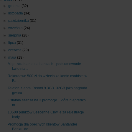
►
grudnia
(32)
►
listopada
(34)
►
października
(31)
►
września
(24)
►
sierpnia
(28)
►
lipca
(31)
►
czerwca
(29)
▼
maja
(19)
Moje zarabianie na bankach - podsumowanie
kwietnia...
Rekordowe 500 zł do wzięcia za konto osobiste w
Ba...
Telefon Xiaomi Redmi 9 3GB+32GB jako nagroda
gwara...
Ostatnia szansa na 3 promocje... które nieprędko
m...
13500 punktów Bezcenne Chwile za rejestrację
karty...
Promocja dla obecnych klientów Santander
Banku: do...