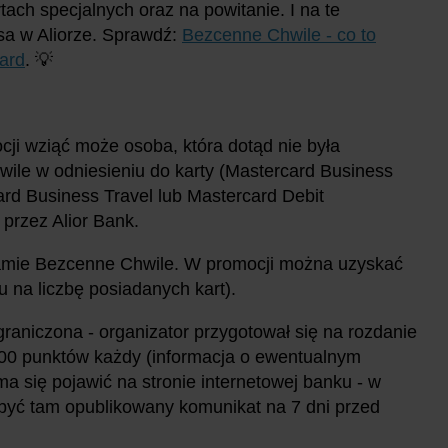
tach specjalnych oraz na powitanie. I na te
nsa w Aliorze. Sprawdź:
Bezcenne Chwile - co to
card
. 💡
cji wziąć może osoba, która dotąd nie była
ile w odniesieniu do karty (Mastercard Business
ard Business Travel lub Mastercard Debit
przez Alior Bank.
amie Bezcenne Chwile. W promocji można uzyskać
u na liczbę posiadanych kart).
graniczona - organizator przygotował się na rozdanie
00 punktów każdy (informacja o ewentualnym
 się pojawić na stronie internetowej banku - w
być tam opublikowany komunikat na 7 dni przed