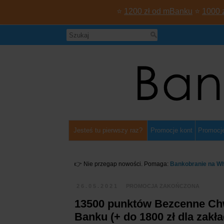
⭐
1200 zł od mBanku
⭐
1000 
Jesteś tu pierwszy raz?
Promocje kont
Promocje
👉 Nie przegap nowości. Pomaga:
Bankobranie na W
26.05.2021
PROMOCJA ZAKOŃCZONA
13500 punktów Bezcenne Chwil
Banku (+ do 1800 zł dla zakł