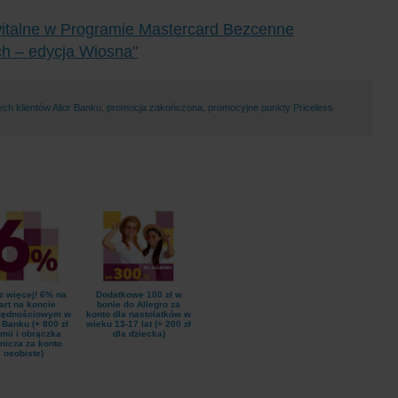
witalne w Programie Mastercard Bezcenne
ch – edycja Wiosna"
ch klientów Alior Banku
,
promocja zakończona
,
promocyjne punkty Priceless
z więcej! 6% na
Dodatkowe 100 zł w
art na koncie
bonie do Allegro za
zędnościowym w
konto dla nastolatków w
 Banku (+ 800 zł
wieku 13-17 lat (+ 200 zł
mii i obrączka
dla dziecka)
tnicza za konto
osobiste)