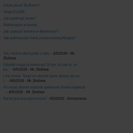
Gdzie płacić BLIKiem?
Sesje ELIXIR
Jak zamknąć konto?
Reklamacje w banku
Jak zapłacić bonem w Biedronce?
Jak wykorzystać kartę podarunkową Allegro?
Tak, można skorzystać z obu.
- 8/5/2026
- Mr.
Złotówa
Odsetki mogą przekroczyć 50 tys. zł (ale to, co
po...
- 8/5/2026
- Mr. Złotówa
Link działa. Teraz na stronie bank skupia się na
l...
- 8/5/2026
- Mr. Złotówa
Po mojej stronie warunki spełnione (bank wypłacał
...
- 8/5/2026
- Mr. Złotówa
Na ile jest ona wyceniana?
- 8/5/2026
- Anonymous