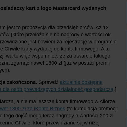
osiadaczy kart z logo Mastercard wydanych
m jest to propozycja dla przedsiębiorców. Aż 13
tów (które przełożą się na nagrody o wartości ok.
przewidziane jest bowiem za rejestrację w programie
 Chwile karty wydanej do konta firmowego. A tu
zji warto więc wspomnieć, że za otwarcie takiego
żna zgarnąć nawet 1800 zł (już w postaci premii
ych).
ja zakończona.
Sprawdź
aktualnie dostępne
e dla osób prowadzących działalność gospodarczą
.
]
arczą, a nie ma jeszcze konta firmowego w Aliorze,
wet 1800 zł za iKonto Biznes
(to kumulacja promocji
 Do tego dojść mogą teraz nagrody o wartości 200 zł
cenne Chwile, które przewidziane są w niżej