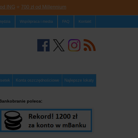
 od ING
⭐
700 zł od Millennium
zędzia
Współpraca i media
FAQ
Kontakt
dsetek
Konta oszczędnościowe
Najlepsze lokaty
Bankobranie poleca: