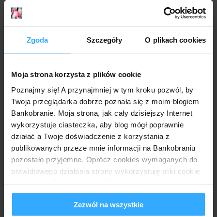
Wittkasz
10 marca 2015 11:34
No mi się nie udało :( szkoda..
Zgoda
Szczegóły
O plikach cookies
Odpowiedz
Moja strona korzysta z plików cookie
Anonimowy
10 marca 2015 20:42
Poznajmy się! A przynajmniej w tym kroku pozwól, by
Czy na tych lokatach już w ogóle da się cokolwiek zarobić?
Twoja przeglądarka dobrze poznała się z moim blogiem
4,5%, teraz 4%, za chwilę jeszcze mniej pewnie. A tak
Bankobranie. Moja strona, jak cały dzisiejszy Internet
dawno temu można było zgarnąć 5, 6, a nawet 7%. Inna
bajka. Teraz odsetki ledwo widać.
wykorzystuje ciasteczka, aby blog mógł poprawnie
działać a Twoje doświadczenie z korzystania z
Odpowiedz
publikowanych przeze mnie informacji na Bankobraniu
pozostało przyjemne. Oprócz cookies wymaganych do
Anonimowy
11 marca 2015 06:13
prawidłowego działania strony wykorzystuję pliki cookie
spokojnie dziś się udało jeszcze
do spersonalizowania treści i reklam, aby również
Odpowiedz
analizować ruch w mojej witrynie. Informacje o tym, jak
Zezwól na wszystkie
korzystasz z bloga, udostępniam moim partnerom
Odpowiedzi