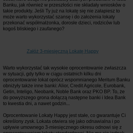
Banku, jak również w przeszłości nie składały wniosków o
takie produkty. Jeśli Ty już na lokatę się nie załapiesz to
może warto wykorzystać szansę i do założenia lokaty
przekonać współmałżonka, dorosłe dzieci, rodziców lub
kogoś bliskiego i zaufanego?
Załóż 3-miesięczną Lokatę Happy
Warto wykorzystać tak wysokie oprocentowanie zwłaszcza
w sytuacji, gdy tylko w ciągu ostatnich kilku dni
oprocentowanie lokat oprócz wspomnianego Meritum Banku
obniżyły także inne banki: Alior, Credit Agricole, Eurobank,
Getin, Inteligo, Neobank, Noble Bank oraz PKO BP. To, że
do powyższego grona dołączą następne banki i Idea Bank
to kwestia dni, a nawet godzin...
Oprocentowanie Lokaty Happy jest stałe, co gwarantuje Ci
określony zysk. Lokata otwiera się jako odnawialna i po
upływie umownego 3-miesięcznego okresu odnowi się z