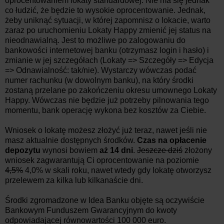
oprocentowaniem lokaty standardowej. Nie ma się jednak
co łudzić, że będzie to wysokie oprocentowanie. Jednak,
żeby uniknąć sytuacji, w której zapomnisz o lokacie, warto
zaraz po uruchomieniu Lokaty Happy zmienić jej status na
nieodnawialną. Jest to możliwe po zalogowaniu do
bankowości internetowej banku (otrzymasz login i hasło) i
zmianie w jej szczegółach (Lokaty => Szczegóły => Edycja
=> Odnawialność: tak/nie). Wystarczy wówczas podać
numer rachunku (w dowolnym banku), na który środki
zostaną przelane po zakończeniu okresu umownego Lokaty
Happy. Wówczas nie będzie już potrzeby pilnowania tego
momentu, bank operację wykona bez kosztów za Ciebie.
Wniosek o lokatę możesz złożyć już teraz, nawet jeśli nie
masz aktualnie dostępnych środków.
Czas na opłacenie
depozytu
wynosi bowiem
aż 14 dni
.
Jeszcze dziś
złożony
wniosek zagwarantują Ci oprocentowanie na poziomie
4,5%
4,0% w skali roku, nawet wtedy gdy lokatę otworzysz
przelewem za kilka lub kilkanaście dni.
Środki zgromadzone w Idea Banku objęte są oczywiście
Bankowym Funduszem Gwarancyjnym do kwoty
odpowiadającej równowartości 100 000 euro.