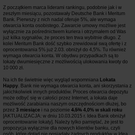
Z początkiem marca liderami rankingu, podobnie jak i w
zeszłym miesiącu, pozostawały Deutsche Bank i Meritum
Bank. Pierwszy z nich nadal oferuje 5%, ale wymaga
otwarcia konta osobistego. Zawarcie umowy możliwe jest
wyłącznie za pośrednictwem kuriera i otrzymałem od Was
już kilka sygnałów, że proces ten trwa wybitnie długo. Z
kolei Meritum Bank dość szybko zrewidował swą ofertę i z
oprocentowania 5% już 2.03. obniżył do 4,5%. Tu również
wymaga otwarcia konta. W obydwu przypadkach są to
lokaty dwumiesięczne z możliwością ulokowania kwoty do
10 000 zł.
Na ich tle świetnie więc wygląd wspomniana
Lokata
Happy
. Bank nie wymaga otwarcia konta, ani skorzystania z
jakichkolwiek innych produktów. Proces otwarcia depozytu
może odbyć się w całości przez Internet, a lokata daje
możliwość zarabiania naszym oszczędnościom dłużej, bo
przez
3 miesiące
i na poziomie
4,5%
4,0% w skali roku
[AKTUALIZACJA: w dniu 10.03.2015 r. Idea Bank obniżył
oprocentowanie lokaty]. Należy tylko pamiętać, że jest to
propozycja wyłącznie dla nowych klientów banku, czyli
osób, które dotąd nie posiadały żadnych produktów w Idea