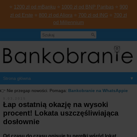
⭐
1200 zł od mBanku
⭐
1000 zł od BNP Paribas
⭐
900
zł od Erste
⭐
800 zł od Aliora
⭐
700 zł od ING
⭐
700 zł
od Millennium
▼
👉 Nie przegap nowości. Pomaga:
Bankobranie na WhatsAppie
9.03.2015
Łap ostatnią okazję na wysoki
procent! Lokata uszczęśliwiająca
dosłownie
Od czasu do czasu opisuję tu perełki wśród lokat.