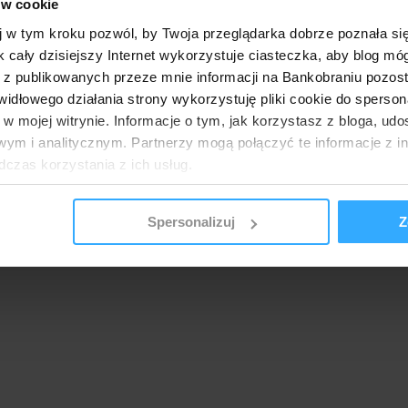
ów cookie
j w tym kroku pozwól, by Twoja przeglądarka dobrze poznała si
k cały dzisiejszy Internet wykorzystuje ciasteczka, aby blog mó
 z publikowanych przeze mnie informacji na Bankobraniu pozos
łowego działania strony wykorzystuję pliki cookie do spersonal
 w mojej witrynie. Informacje o tym, jak korzystasz z bloga, u
ym i analitycznym. Partnerzy mogą połączyć te informacje z 
dczas korzystania z ich usług.
Spersonalizuj
Z