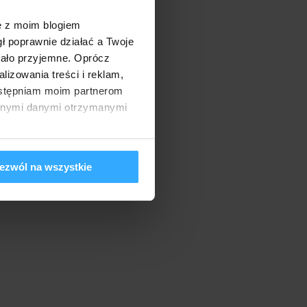
ę z moim blogiem
gł poprawnie działać a Twoje
tało przyjemne. Oprócz
izowania treści i reklam,
dostępniam moim partnerom
innymi danymi otrzymanymi
ezwól na wszystkie