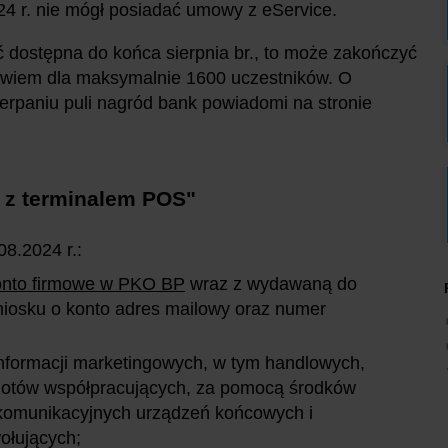
24 r. nie mógł posiadać umowy z eService.
 dostępna do końca sierpnia br., to może zakończyć
 bowiem dla maksymalnie 1600 uczestników. O
paniu puli nagród bank powiadomi na stronie
ł z terminalem POS"
08.2024 r.:
onto firmowe w PKO BP
wraz z wydawaną do
niosku o konto adres mailowy oraz numer
nformacji marketingowych, w tym handlowych,
iotów współpracujących, za pomocą środków
lekomunikacyjnych urządzeń końcowych i
łujących;