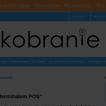
zł od BNP Paribas
⭐
900 zł od Erste
⭐
800 zł od Aliora
⭐
700 zł
Niezbędnik
Moje nar
 kart
Konta firmowe
Dla dzieci
Ile zarabiam na bankach?
Kalkulator o
hatsAppie
z terminalem POS"