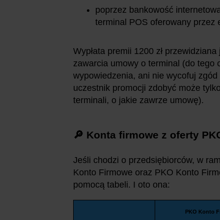
poprzez bankowość internetową
terminal POS oferowany przez 
Wypłata premii 1200 zł przewidziana
zawarcia umowy o terminal (do tego cz
wypowiedzenia, ani nie wycofuj zgód
uczestnik promocji zdobyć może tylko
terminali, o jakie zawrze umowę).
🔎 Konta firmowe z oferty P
Jeśli chodzi o przedsiębiorców, w r
Konto Firmowe oraz PKO Konto Firmo
pomocą tabeli. I oto ona:
PKO Konto F