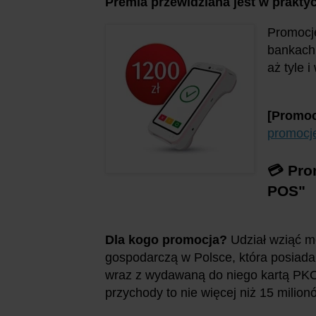
Premia przewidziana jest w prakty
Promocje
bankach 
aż tyle 
[Promoc
promocj
💳 Pro
POS"
Dla kogo promocja?
Udział wziąć m
gospodarczą w Polsce, która posiada
wraz z wydawaną do niego kartą PKO 
przychody to nie więcej niż 15 milionó