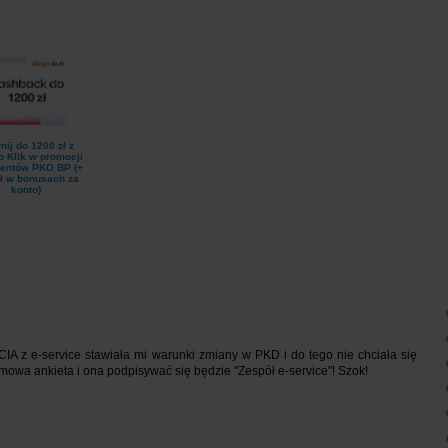
nij do 1200 zł z
o Klik w promocji
lientów PKO BP (+
ł w bonusach za
konto)
CIA z e-service stawiała mi warunki zmiany w PKD i do tego nie chciała się
mowa ankieta i ona podpisywać się będzie "Zespół e-service"! Szok!