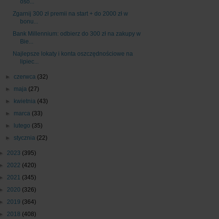
osó...
Zgarnij 300 zł premii na start + do 2000 zł w
bonu...
Bank Millennium: odbierz do 300 zł na zakupy w
Bie...
Najlepsze lokaty i konta oszczędnościowe na
lipiec...
►
czerwca
(32)
►
maja
(27)
►
kwietnia
(43)
►
marca
(33)
►
lutego
(35)
►
stycznia
(22)
►
2023
(395)
►
2022
(420)
►
2021
(345)
►
2020
(326)
►
2019
(364)
►
2018
(408)