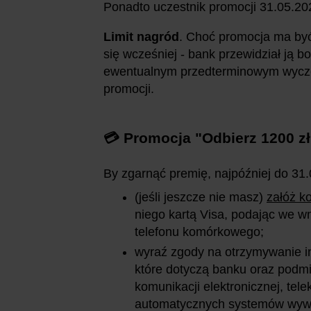
Ponadto uczestnik promocji 31.05.20
Limit nagród
. Choć promocja ma być
się wcześniej - bank przewidział ją
ewentualnym przedterminowym wyczer
promocji.
💳 Promocja "Odbierz 1200 z
By zgarnąć premię, najpóźniej do 31.
(jeśli jeszcze nie masz)
załóż k
niego kartą Visa, podając we w
telefonu komórkowego;
wyraź zgody na otrzymywanie i
które dotyczą banku oraz podm
komunikacji elektronicznej, te
automatycznych systemów wywo