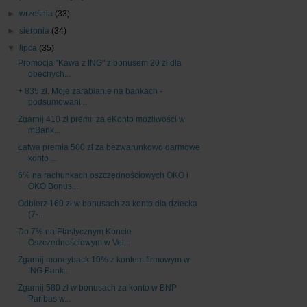
►
września
(33)
►
sierpnia
(34)
▼
lipca
(35)
Promocja "Kawa z ING" z bonusem 20 zł dla
obecnych...
+ 835 zł. Moje zarabianie na bankach -
podsumowani...
Zgarnij 410 zł premii za eKonto możliwości w
mBank...
Łatwa premia 500 zł za bezwarunkowo darmowe
konto ...
6% na rachunkach oszczędnościowych OKO i
OKO Bonus...
Odbierz 160 zł w bonusach za konto dla dziecka
(7-...
Do 7% na Elastycznym Koncie
Oszczędnościowym w Vel...
Zgarnij moneyback 10% z kontem firmowym w
ING Bank...
Zgarnij 580 zł w bonusach za konto w BNP
Paribas w...