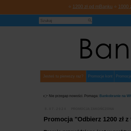
⭐
1200 zł od mBanku
⭐
1000 
Jesteś tu pierwszy raz?
Promocje kont
Promocje
👉 Nie przegap nowości. Pomaga:
Bankobranie na W
8.07.2024
PROMOCJA ZAKOŃCZONA
Promocja "Odbierz 1200 zł 