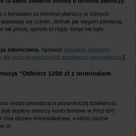
ce za samo zawarcie umowy o terminal płatniczy.
 z bonusami za terminal płatniczy w różnych
pojawiają się często. Jednak jak sięgam pamięcią,
i w tak prosty sposób to nigdy dotąd nie było.
ja zakończona.
Sprawdź
aktualnie dostępne
e dla osób prowadzących działalność gospodarczą
.
]
mocja "Odbierz 1200 zł z terminalem
oże osoba prowadząca pozarolniczą działalność
 (lub dopiero otworzy konto firmowe w PKO BP)
Visa Biznes Wielowalutowa, a której roczne
w zł.