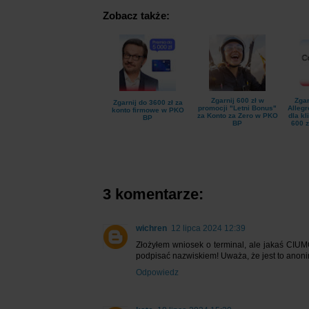
Zobacz także:
Zgarnij 600 zł w
Zgar
Zgarnij do 3600 zł za
promocji "Letni Bonus"
Allegr
konto firmowe w PKO
za Konto za Zero w PKO
dla k
BP
BP
600 z
3 komentarze:
wichren
12 lipca 2024 12:39
Złożyłem wniosek o terminal, ale jakaś CIUM
podpisać nazwiskiem! Uważa, że jest to anoni
Odpowiedz