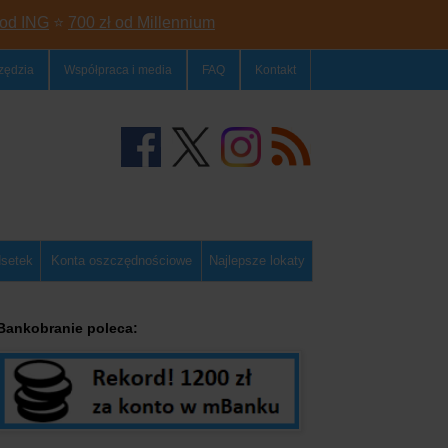
 od ING
⭐
700 zł od Millennium
zędzia
Współpraca i media
FAQ
Kontakt
dsetek
Konta oszczędnościowe
Najlepsze lokaty
Bankobranie poleca: