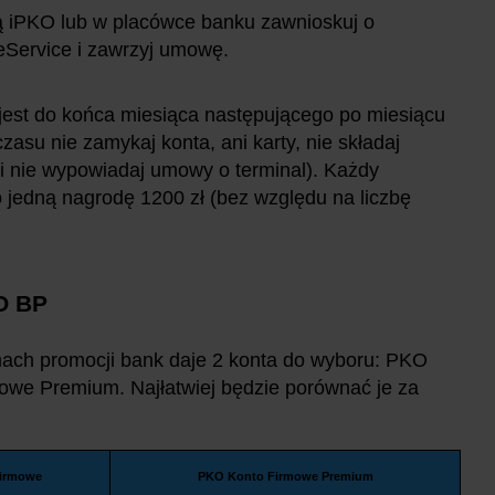
 iPKO lub w placówce banku zawnioskuj o
eService i zawrzyj umowę.
 jest do końca miesiąca następującego po miesiącu
asu nie zamykaj konta, ani karty, nie składaj
 i nie wypowiadaj umowy o terminal). Każdy
 jedną nagrodę 1200 zł (bez względu na liczbę
KO BP
amach promocji bank daje 2 konta do wyboru: PKO
we Premium. Najłatwiej będzie porównać je za
irmowe
PKO Konto Firmowe Premium