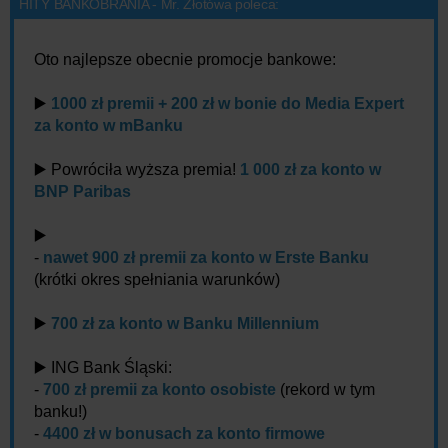
HITY BANKOBRANIA - Mr. Złotówa poleca:
Oto najlepsze obecnie promocje bankowe:
▶️
1000 zł premii + 200 zł w bonie do Media Expert
za konto w mBanku
▶️ Powróciła wyższa premia!
1 000 zł za konto w
BNP Paribas
▶️
-
nawet 900 zł premii za konto w Erste Banku
(krótki okres spełniania warunków)
▶️
700 zł za konto w Banku Millennium
▶️ ING Bank Śląski:
-
700 zł premii za konto osobiste
(rekord w tym
banku!)
-
4400 zł w bonusach za konto firmowe