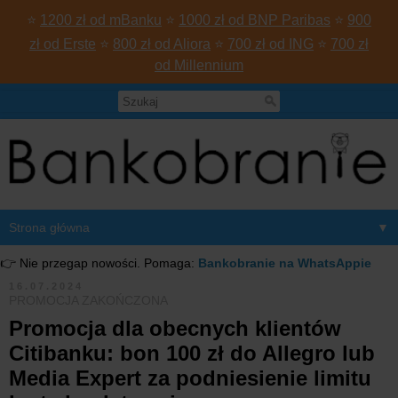
⭐
1200 zł od mBanku
⭐
1000 zł od BNP Paribas
⭐
900
zł od Erste
⭐
800 zł od Aliora
⭐
700 zł od ING
⭐
700 zł
od Millennium
▼
👉 Nie przegap nowości. Pomaga:
Bankobranie na WhatsAppie
16.07.2024
PROMOCJA ZAKOŃCZONA
Promocja dla obecnych klientów
Citibanku: bon 100 zł do Allegro lub
Media Expert za podniesienie limitu