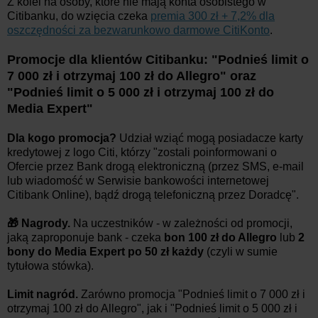
Z kolei na osoby, które nie mają konta osobistego w
Citibanku, do wzięcia czeka
premia 300 zł + 7,2% dla
oszczędności za bezwarunkowo darmowe CitiKonto
.
Promocje dla klientów Citibanku: "Podnieś limit o
7 000 zł i otrzymaj 100 zł do Allegro" oraz
"Podnieś limit o 5 000 zł i otrzymaj 100 zł do
Media Expert"
Dla kogo promocja?
Udział wziąć mogą posiadacze karty
kredytowej z logo Citi, którzy "zostali poinformowani o
Ofercie przez Bank drogą elektroniczną (przez SMS, e-mail
lub wiadomość w Serwisie bankowości internetowej
Citibank Online), bądź drogą telefoniczną przez Doradcę".
🎁 Nagrody.
Na uczestników - w zależności od promocji,
jaką zaproponuje bank - czeka
bon 100 zł do Allegro
lub
2
bony do Media Expert po 50 zł każdy
(czyli w sumie
tytułowa stówka).
Limit nagród.
Zarówno promocja "Podnieś limit o 7 000 zł i
otrzymaj 100 zł do Allegro", jak i "Podnieś limit o 5 000 zł i