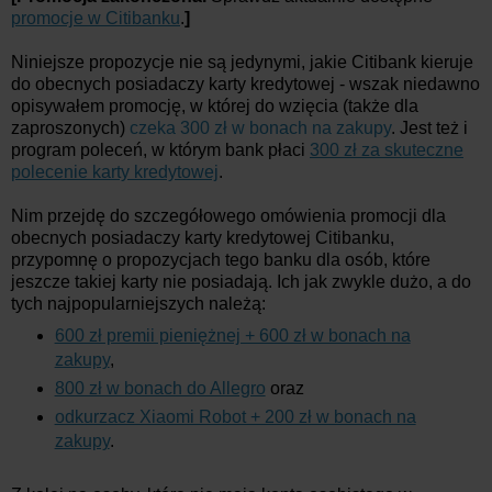
promocje w Citibanku
.
]
Niniejsze propozycje nie są jedynymi, jakie Citibank kieruje
do obecnych posiadaczy karty kredytowej - wszak niedawno
opisywałem promocję, w której do wzięcia (także dla
zaproszonych)
czeka 300 zł w bonach na zakupy
. Jest też i
program poleceń, w którym bank płaci
300 zł za skuteczne
polecenie karty kredytowej
.
Nim przejdę do szczegółowego omówienia promocji dla
obecnych posiadaczy karty kredytowej Citibanku,
przypomnę o propozycjach tego banku dla osób, które
jeszcze takiej karty nie posiadają. Ich jak zwykle dużo, a do
tych najpopularniejszych należą:
600 zł premii pieniężnej + 600 zł w bonach na
zakupy
,
800 zł w bonach do Allegro
oraz
odkurzacz Xiaomi Robot + 200 zł w bonach na
zakupy
.