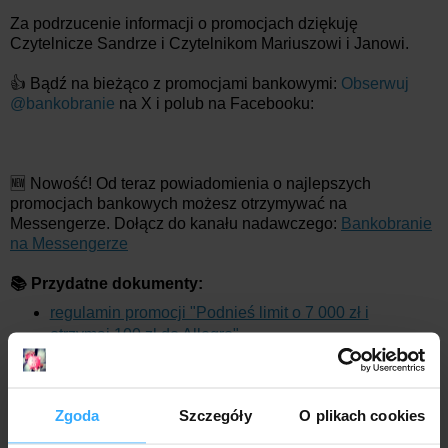
Za podrzucenie informacji o promocjach dziękuję
Czytelnicze Sandrze i Czytelnikom Mariuszowi i Janowi.
👍 Bądź na bieżąco z promocjami bankowymi:
Obserwuj
@bankobranie
na X i polub na Facebooku:
🆕 Nowość! Od teraz powiadomienia o najlepszych
promocjach bankowych możesz otrzymywać na
Messengerze. Dołącz do kanału nadawczego:
Bankobranie
na Messengerze
📚 Przydatne dokumenty:
regulamin promocji "Podnieś limit o 7 000 zł i
otrzymaj 100 zł do Allegro"
regulamin promocji "Podnieś limit o 5 000 zł i
otrzymaj 100 zł do Media Expert"
Zgoda
Szczegóły
O plikach cookies
Mr. Złotówa
o godz.:
10:45