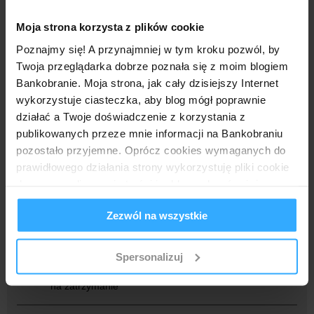
Moja strona korzysta z plików cookie
10 komentarzy:
Poznajmy się! A przynajmniej w tym kroku pozwól, by
Twoja przeglądarka dobrze poznała się z moim blogiem
Kasia
16 lipca 2024 13:12
Bankobranie. Moja strona, jak cały dzisiejszy Internet
Mam u nich kartę od lat, nigdy nie dostałam żadnego
wykorzystuje ciasteczka, aby blog mógł poprawnie
zaproszenia.Ciekawe jakie kryteria stosują wysyłając
zaproszenia
działać a Twoje doświadczenie z korzystania z
publikowanych przeze mnie informacji na Bankobraniu
Odpowiedz
pozostało przyjemne. Oprócz cookies wymaganych do
Odpowiedzi
prawidłowego działania strony wykorzystuję pliki cookie
do spersonalizowania treści i reklam, aby również
kate
16 lipca 2024 14:03
analizować ruch w mojej witrynie. Informacje o tym, jak
Masz włączone zgody marketingowe?
Zezwól na wszystkie
korzystasz z bloga, udostępniam moim partnerom
społecznościowym, reklamowym i analitycznym.
Partnerzy mogą połączyć te informacje z innymi danymi
Kasia
16 lipca 2024 17:27
Spersonalizuj
otrzymanymi od Ciebie lub uzyskanymi podczas
Muszę sprawdzić, ale chyba jakieś mam jak dzwonią
korzystania z ich usług.
na zatrzymanie