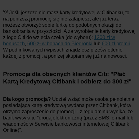
💡 Jeśli jeszcze nie masz karty kredytowej w Citibanku, to
na poniższą promocję się nie załapiesz, ale już teraz
możesz otworzyć sobie furtkę do podobnych okazji do
bankobrania w przyszłości. A za wyrobienie karty kredytowej
z logo Citi do wzięcia czeka (do wyboru):
1200 zł w
bonusach
,
600 zł w bonach do Biedronki
lub
600 zł premii
.
W podlinkowanych wpisach znajdziesz prześwietlenie
każdej z promocji, a poniżej skupiam się już na nowości.
Promocja dla obecnych klientów Citi: "Płać
Kartą Kredytową Citibank i odbierz do 300 zł"
Dla kogo promocja?
Udział wziąć może osoba pełnoletnia,
posiadająca kartę kredytową wydaną przez Citibank, która
otrzyma zaproszenie do promocji - z regulaminu wynika, że
bank wysyła je "drogą elektroniczną (przez SMS, e-mail lub
wiadomość w Serwisie bankowości internetowej Citibank
Online)".