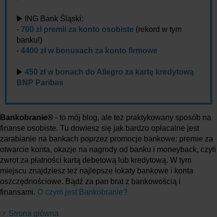
▶️ ING Bank Śląski:
-
700 zł premii za konto osobiste
(rekord w tym
banku!)
-
4400 zł w bonusach za konto firmowe
▶️
450 zł w bonach do Allegro za kartę kredytową
BNP Paribas
Bankobranie®
- to mój blog, ale też praktykowany sposób na
finanse osobiste. Tu dowiesz się jak bardzo opłacalne jest
zarabianie na bankach poprzez promocje bankowe: premie za
otwarcie konta, okazje na nagrody od banku i moneyback, czyli
zwrot za płatności kartą debetową lub kredytową. W tym
miejscu znajdziesz też najlepsze lokaty bankowe i konta
oszczędnościowe. Bądź za pan brat z bankowością i
finansami.
O czym jest Bankobranie?
☞
Strona główna