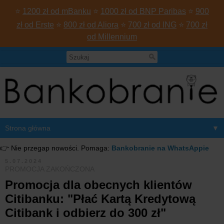
⭐
1200 zł od mBanku
⭐
1000 zł od BNP Paribas
⭐
900
zł od Erste
⭐
800 zł od Aliora
⭐
700 zł od ING
⭐
700 zł
od Millennium
▼
👉 Nie przegap nowości. Pomaga:
Bankobranie na WhatsAppie
5.07.2024
PROMOCJA ZAKOŃCZONA
Promocja dla obecnych klientów
Citibanku: "Płać Kartą Kredytową
Citibank i odbierz do 300 zł"