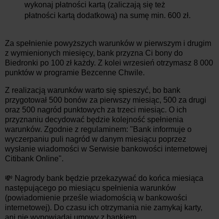
wykonaj płatności kartą (zaliczają się też
płatności kartą dodatkową) na sumę min. 600 zł.
Za spełnienie powyższych warunków w pierwszym i drugim
z wymienionych miesięcy, bank przyzna Ci bony do
Biedronki po 100 zł każdy. Z kolei wrzesień otrzymasz 8 000
punktów w programie Bezcenne Chwile.
Z realizacją warunków warto się spieszyć, bo bank
przygotował 500 bonów za pierwszy miesiąc, 500 za drugi
oraz 500 nagród punktowych za trzeci miesiąc. O ich
przyznaniu decydować będzie kolejność spełnienia
warunków. Zgodnie z regulaminem: "Bank informuje o
wyczerpaniu puli nagród w danym miesiącu poprzez
wysłanie wiadomości w Serwisie bankowości internetowej
Citibank Online".
💸 Nagrody bank będzie przekazywać do końca miesiąca
następującego po miesiącu spełnienia warunków
(powiadomienie prześle wiadomością w bankowości
internetowej). Do czasu ich otrzymania nie zamykaj karty,
ani nie wypowiadaj umowy z bankiem.