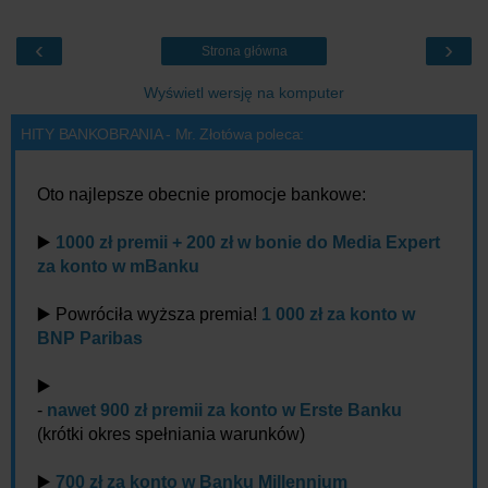
‹
›
Strona główna
Wyświetl wersję na komputer
HITY BANKOBRANIA - Mr. Złotówa poleca:
Oto najlepsze obecnie promocje bankowe:
▶️
1000 zł premii + 200 zł w bonie do Media Expert
za konto w mBanku
▶️ Powróciła wyższa premia!
1 000 zł za konto w
BNP Paribas
▶️
-
nawet 900 zł premii za konto w Erste Banku
(krótki okres spełniania warunków)
▶️
700 zł za konto w Banku Millennium