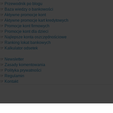
☞
Przewodnik po blogu
☞
Baza wiedzy o bankowości
☞
Aktywne promocje kont
☞
Aktywne promocje kart kredytowych
☞
Promocje kont firmowych
☞
Promocje kont dla dzieci
☞
Najlepsze konta oszczędnościowe
☞
Ranking lokat bankowych
☞
Kalkulator odsetek
☞
Newsletter
☞
Zasady komentowania
☞
Polityka prywatności
☞
Regulamin
☞
Kontakt