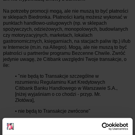
Na potrzeby promocji mogą, ale nie muszą to być płatności
w sklepach Biedronka. Płatności kartą możesz wykonać w
punktach handlowo-usługowych (np. w sklepach
spożywczych, odzieżowych, monopolowych, budowlanych
czy motoryzacyjnych, marketach, lokalach
gastronomicznych, księgarniach, na stacjach paliw itp.) i/lub
w Internecie (m.in. na Allegro). Mogą, ale nie muszą to być
płatności u partnerów programu Bezcenne Chwile. Zwróć
jedynie uwagę, że Citibank uwzględni Twoje transakcje, o
ile:
• "nie będą to Transakcje szczególne w
rozumieniu Regulaminu Kart Kredytowych
Citibank Banku Handlowego w Warszawie S.A.,
[niżej wyjaśniam o co chodzi - przyp. Mr.
Złotówa],
• nie będą to Transakcje zwrócone"
Zgodnie ze wspomnianym regulaminem kart kredytowych,
transakcje szczególne to: