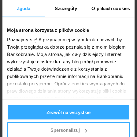
Zgoda
Szczegóły
O plikach cookies
"– wypłata środków pieniężnych z Limitu kredytu,
na dowolny cel konsumpcyjny, w formie
Polecenia przelewu wewnętrznego w złotych lub
Polecenia przelewu krajowego w złotych,
Moja strona korzysta z plików cookie
– Transakcja u podmiotów świadczących usługi
Poznajmy się! A przynajmniej w tym kroku pozwól, by
w zakresie gier losowych, hazardowych (...),
Twoja przeglądarka dobrze poznała się z moim blogiem
Bankobranie. Moja strona, jak cały dzisiejszy Internet
– Transakcja u podmiotów świadczących usługi
wykorzystuje ciasteczka, aby blog mógł poprawnie
w zakresie wymiany walut, walut wirtualnych i
środków płatniczych oraz pośredniczących w
działać a Twoje doświadczenie z korzystania z
wymianie"
publikowanych przeze mnie informacji na Bankobraniu
pozostało przyjemne. Oprócz cookies wymaganych do
prawidłowego działania strony wykorzystuję pliki cookie
Odpadają więc transakcje w kasynach, czy u bukmacherów,
a także doładowania aplikacji typu Revolut. Z racji
do spersonalizowania treści i reklam, aby również
specyficznego kwalifikowania terminali płatniczych w
analizować ruch w mojej witrynie. Informacje o tym, jak
placówkach pocztowych, najpewniej i tam dokonywane
Zezwól na wszystkie
korzystasz z bloga, udostępniam moim partnerom
transakcje nie zostaną uwzględnione.
społecznościowym, reklamowym i analitycznym.
Partnerzy mogą połączyć te informacje z innymi danymi
Bony do Biedronki mają być ważne bezterminowo. Z kolei
Spersonalizuj
punkty w programie Bezcenne Chwilę będzie należało
otrzymanymi od Ciebie lub uzyskanymi podczas