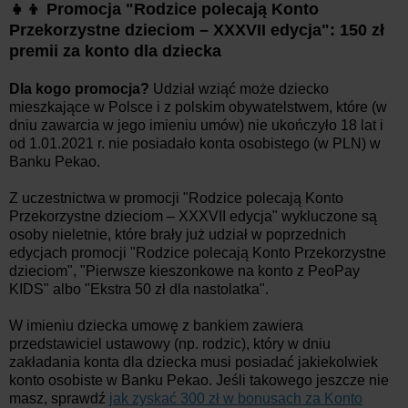
👧👦 Promocja "Rodzice polecają Konto
Przekorzystne dzieciom – XXXVII edycja": 150 zł
premii za konto dla dziecka
Dla kogo promocja?
Udział wziąć może dziecko
mieszkające w Polsce i z polskim obywatelstwem, które (w
dniu zawarcia w jego imieniu umów) nie ukończyło 18 lat i
od 1.01.2021 r. nie posiadało konta osobistego (w PLN) w
Banku Pekao.
Z uczestnictwa w promocji "Rodzice polecają Konto
Przekorzystne dzieciom – XXXVII edycja" wykluczone są
osoby nieletnie, które brały już udział w poprzednich
edycjach promocji "Rodzice polecają Konto Przekorzystne
dzieciom", "Pierwsze kieszonkowe na konto z PeoPay
KIDS" albo "Ekstra 50 zł dla nastolatka".
W imieniu dziecka umowę z bankiem zawiera
przedstawiciel ustawowy (np. rodzic), który w dniu
zakładania konta dla dziecka musi posiadać jakiekolwiek
konto osobiste w Banku Pekao. Jeśli takowego jeszcze nie
masz, sprawdź
jak zyskać 300 zł w bonusach za Konto