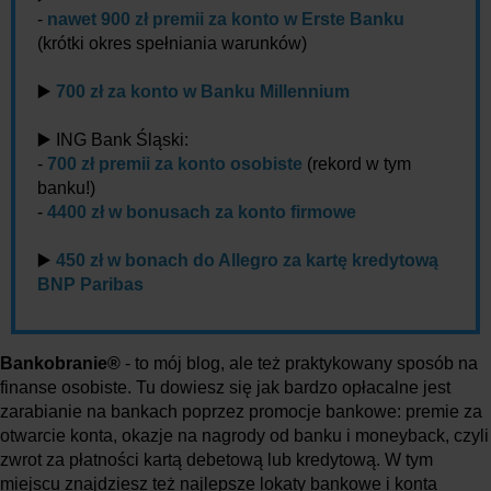
-
nawet 900 zł premii za konto w Erste Banku
(krótki okres spełniania warunków)
▶️
700 zł za konto w Banku Millennium
▶️ ING Bank Śląski:
-
700 zł premii za konto osobiste
(rekord w tym
banku!)
-
4400 zł w bonusach za konto firmowe
▶️
450 zł w bonach do Allegro za kartę kredytową
BNP Paribas
Bankobranie®
- to mój blog, ale też praktykowany sposób na
finanse osobiste. Tu dowiesz się jak bardzo opłacalne jest
zarabianie na bankach poprzez promocje bankowe: premie za
otwarcie konta, okazje na nagrody od banku i moneyback, czyli
zwrot za płatności kartą debetową lub kredytową. W tym
miejscu znajdziesz też najlepsze lokaty bankowe i konta