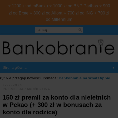
⭐
1200 zł od mBanku
⭐
1000 zł od BNP Paribas
⭐
900
zł od Erste
⭐
800 zł od Aliora
⭐
700 zł od ING
⭐
700 zł
od Millennium
▼
👉 Nie przegap nowości. Pomaga:
Bankobranie na WhatsAppie
2.07.2024
PROMOCJA ZAKOŃCZONA
150 zł premii za konto dla nieletnich
w Pekao (+ 300 zł w bonusach za
konto dla rodzica)