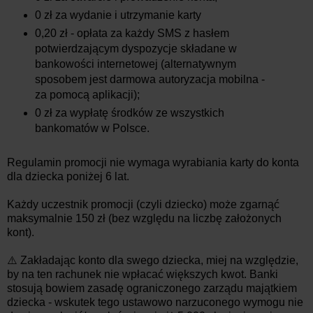
0 zł za wydanie i utrzymanie karty
0,20 zł - opłata za każdy SMS z hasłem
potwierdzającym dyspozycje składane w
bankowości internetowej (alternatywnym
sposobem jest darmowa autoryzacja mobilna -
za pomocą aplikacji);
0 zł za wypłatę środków ze wszystkich
bankomatów w Polsce.
Regulamin promocji nie wymaga wyrabiania karty do konta
dla dziecka poniżej 6 lat.
Każdy uczestnik promocji (czyli dziecko) może zgarnąć
maksymalnie 150 zł (bez względu na liczbę założonych
kont).
⚠️ Zakładając konto dla swego dziecka, miej na względzie,
by na ten rachunek nie wpłacać większych kwot. Banki
stosują bowiem zasadę ograniczonego zarządu majątkiem
dziecka - wskutek tego ustawowo narzuconego wymogu nie