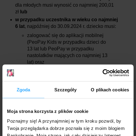
dla młodych musi wynosić co najmniej 200,01
zł
lub
w przypadku uczestnika w wieku co najmniej
6 lat
, najpóźniej do 30.09.2024 r. dziecko musi:
zalogować się do aplikacji mobilnej
(PeoPay Kids w przypadku dzieci do
13 lat lub PeoPay w przypadku
nastolatków mających co najmniej 13
lat) oraz
wykonać co najmniej 3 płatności w
PLN za pomocą karty wydanej do
konta lub Blikiem (transakcje można
Zgoda
Szczegóły
O plikach cookies
wykonać w dowolnych punktach
handlowo-usługowych i/lub w
Internecie; nie zaliczą się wpłaty, ani
wypłaty gotówki).
Moja strona korzysta z plików cookie
Poznajmy się! A przynajmniej w tym kroku pozwól, by
💸 Wypłata nagrody
Twoja przeglądarka dobrze poznała się z moim blogiem
Bankobranie. Moja strona, jak cały dzisiejszy Internet