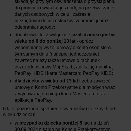
składając przy tym oświadczenia o przystąpieniu
do promocji i wyrażając zgodę na przetwarzanie
danych osobowych w celu i zakresie
niezbędnym do uczestnictwa w promocji oraz
odebrania nagrody;
dodatkowo, lecz wyłącznie
jeżeli dziecko jest w
wieku od 6 do poniżej 13 lat
- oprócz
wspomnianej wyżej umowy o konto osobiste w
tym samym dniu (najlepiej jednocześnie)
zawrzeć należy także umowę o rachunek
oszczędnościowy Mój Skarb, aplikację mobilną
PeoPay KIDS i kartę Mastercard PeoPay KIDS;
dla dziecka w wieku od 13 lat
trzeba zawrzeć
umowę o Konto Przekorzystne dla młodych wraz
z wydawaną do niego kartą Mastercard oraz
aplikację PeoPay.
I dalej pozostanie spełnienie warunków (zależnych od
wieku dziecka):
w przypadku dziecka poniżej 6 lat
: na dzień
30.09.2024 r. saldo na Koncie Przekorzystnym