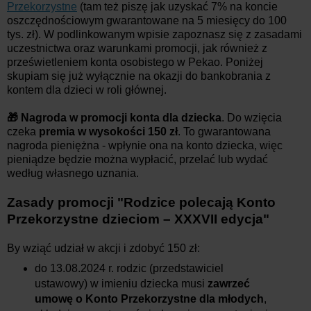
Przekorzystne
(tam też piszę jak uzyskać 7% na koncie
oszczędnościowym gwarantowane na 5 miesięcy do 100
tys. zł). W podlinkowanym wpisie zapoznasz się z zasadami
uczestnictwa oraz warunkami promocji, jak również z
prześwietleniem konta osobistego w Pekao. Poniżej
skupiam się już wyłącznie na okazji do bankobrania z
kontem dla dzieci w roli głównej.
🎁 Nagroda w promocji konta dla dziecka
. Do wzięcia
czeka
premia w wysokości 150 zł
. To gwarantowana
nagroda pieniężna - wpłynie ona na konto dziecka, więc
pieniądze będzie można wypłacić, przelać lub wydać
według własnego uznania.
Zasady promocji
"
Rodzice polecają Konto
Przekorzystne dzieciom – XXXVII edycja
"
By wziąć udział w akcji i zdobyć 150 zł:
do 13.08.2024 r. rodzic (przedstawiciel
ustawowy) w imieniu dziecka musi
zawrzeć
umowę o Konto Przekorzystne dla młodych
,