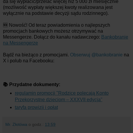
da się wypłacić/przelać więcej niż 5 000 zł miesięcznie
(możliwość wypłaty większej kwoty realizowana jest
wyłącznie na podstawie decyzji sądu rodzinnego).
🆕 Nowość! Od teraz powiadomienia o najlepszych
promocjach bankowych możesz otrzymywać na
Messengerze. Dołącz do kanału nadawczego:
Bankobranie
na Messengerze
Bądź na bieżąco z promocjami.
Obserwuj @bankobranie
na
X i polub na Facebooku:
📚 Przydatne dokumenty:
regulamin promocji "Rodzice polecają Konto
Przekorzystne dzieciom – XXXVII edycja"
taryfa prowizji i opłat
Mr. Złotówa
o godz.:
13:59