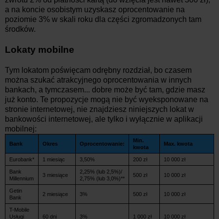
a na koncie osobistym uzyskasz oprocentowanie na
poziomie 3% w skali roku dla części zgromadzonych tam
środków.
Lokaty mobilne
Tym lokatom poświęcam odrębny rozdział, bo czasem
można szukać atrakcyjnego oprocentowania w innych
bankach, a tymczasem... dobre może być tam, gdzie masz
już konto. Te propozycje mogą nie być wyeksponowane na
stronie internetowej, nie znajdziesz niniejszych lokat w
bankowości internetowej, ale tylko i wyłącznie w aplikacji
mobilnej:
Min.
Bank
Okres
Oprocentowanie:
Max. kwota
kwota
Eurobank*
1 miesiąc
3,50%
200 zł
10 000 zł
Bank
2,25% (lub 2,5%)/
3 miesiące
500 zł
10 000 zł
Millennium
2,75% (lub 3,0%)**
Getin
2 miesiące
3%
500 zł
10 000 zł
Bank
T-Mobile
Usługi
60 dni
3%
1 000 zł
10 000 zł