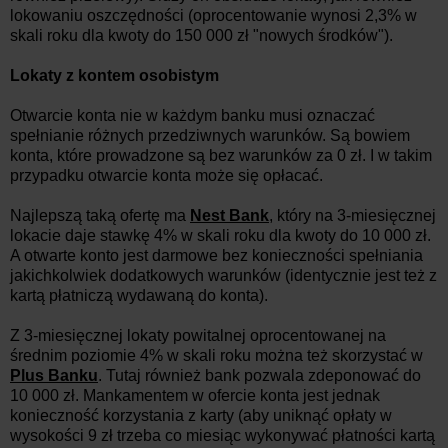
lokowaniu oszczędności (oprocentowanie wynosi 2,3% w
skali roku dla kwoty do 150 000 zł "nowych środków").
Lokaty z kontem osobistym
Otwarcie konta nie w każdym banku musi oznaczać
spełnianie różnych przedziwnych warunków. Są bowiem
konta, które prowadzone są bez warunków za 0 zł. I w takim
przypadku otwarcie konta może się opłacać.
Najlepszą taką ofertę ma
Nest Bank
, który na 3-miesięcznej
lokacie daje stawkę 4% w skali roku dla kwoty do 10 000 zł.
A otwarte konto jest darmowe bez konieczności spełniania
jakichkolwiek dodatkowych warunków (identycznie jest też z
kartą płatniczą wydawaną do konta).
Z 3-miesięcznej lokaty powitalnej oprocentowanej na
średnim poziomie 4% w skali roku można też skorzystać w
Plus Banku
. Tutaj również bank pozwala zdeponować do
10 000 zł. Mankamentem w ofercie konta jest jednak
konieczność korzystania z karty (aby uniknąć opłaty w
wysokości 9 zł trzeba co miesiąc wykonywać płatności kartą