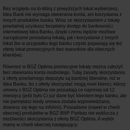
Bez względu na to którą z powyższych lokat wybierzesz,
Idea Bank nie wymaga otwierania konta, ani korzystania z
innych produktów banku. Wraz ze skorzystaniem z lokaty
powitalnej uzyskasz bezpłatny dostęp do bankowości
internetowej Idea Banku, dzięki czemu będzie możliwe
zarządzanie posiadaną lokatą, jak i korzystanie z innych
lokat (bo w przypadku tego banku często pojawiają się też
oferty lokat promocyjnych bez warunków dla obecnych
klientów).
Również w BGŻ Optima promocyjne lokaty można założyć
bez otwierania konta osobistego. Tutaj zasady skorzystania
z oferty powitalnego depozytu są bardziej liberalne, niż w
Idea Banku, bo z oferty skorzystać mogą nowi klienci, którzy
umowy z BGŻ Optima nie posiadają co najmniej od 12
miesięcy (jeśli było Ci już dane być klientem tego banku, ale
nie pamiętasz kiedy umowa została wypowiedziana,
dowiesz się tego na infolinii). Posiadanie (nawet w chwili
obecnej) produktów w BGŻ BNP Paribas nie wyklucza z
możliwości skorzystania z oferty BGŻ Optima. A wybór
mamy w chwili obecnej następujący: