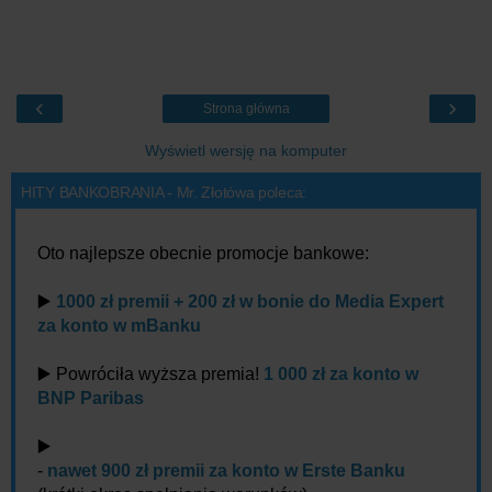
‹
›
Strona główna
Wyświetl wersję na komputer
HITY BANKOBRANIA - Mr. Złotówa poleca:
Oto najlepsze obecnie promocje bankowe:
▶️
1000 zł premii + 200 zł w bonie do Media Expert
za konto w mBanku
▶️ Powróciła wyższa premia!
1 000 zł za konto w
BNP Paribas
▶️
-
nawet 900 zł premii za konto w Erste Banku