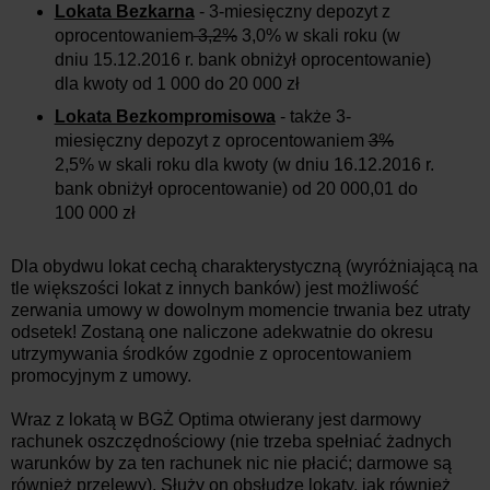
Lokata Bezkarna
- 3-miesięczny depozyt z
oprocentowaniem
3,2%
3,0% w skali roku (w
dniu 15.12.2016 r. bank obniżył oprocentowanie)
dla kwoty od 1 000 do 20 000 zł
Lokata Bezkompromisowa
- także 3-
miesięczny depozyt z oprocentowaniem
3%
2,5% w skali roku dla kwoty (w dniu 16.12.2016 r.
bank obniżył oprocentowanie) od 20 000,01 do
100 000 zł
Dla obydwu lokat cechą charakterystyczną (wyróżniającą na
tle większości lokat z innych banków) jest możliwość
zerwania umowy w dowolnym momencie trwania bez utraty
odsetek! Zostaną one naliczone adekwatnie do okresu
utrzymywania środków zgodnie z oprocentowaniem
promocyjnym z umowy.
Wraz z lokatą w BGŻ Optima otwierany jest darmowy
rachunek oszczędnościowy (nie trzeba spełniać żadnych
warunków by za ten rachunek nic nie płacić; darmowe są
również przelewy). Służy on obsłudze lokaty, jak również