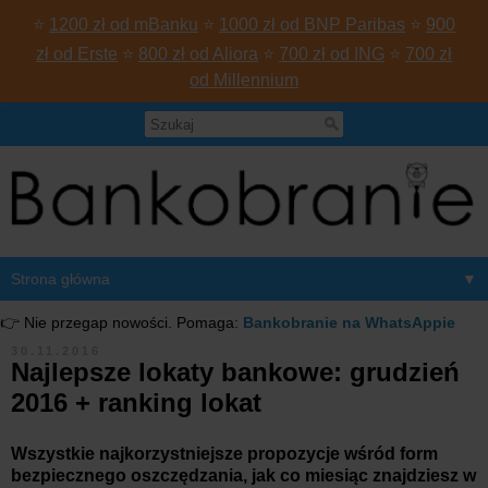
⭐
1200 zł od mBanku
⭐
1000 zł od BNP Paribas
⭐
900
zł od Erste
⭐
800 zł od Aliora
⭐
700 zł od ING
⭐
700 zł
od Millennium
▼
👉 Nie przegap nowości. Pomaga:
Bankobranie na WhatsAppie
30.11.2016
Najlepsze lokaty bankowe: grudzień
2016 + ranking lokat
Wszystkie najkorzystniejsze propozycje wśród form
bezpiecznego oszczędzania, jak co miesiąc znajdziesz w