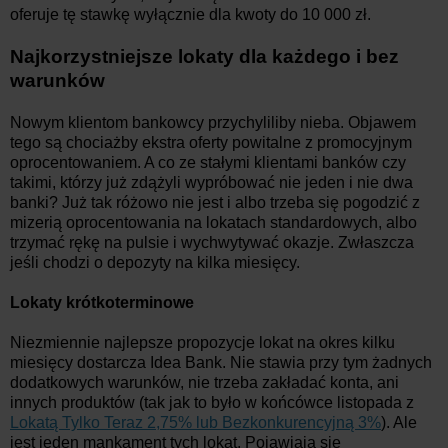
oferuje tę stawkę wyłącznie dla kwoty do 10 000 zł.
Najkorzystniejsze lokaty dla każdego i bez
warunków
Nowym klientom bankowcy przychyliliby nieba. Objawem
tego są chociażby ekstra oferty powitalne z promocyjnym
oprocentowaniem. A co ze stałymi klientami banków czy
takimi, którzy już zdążyli wypróbować nie jeden i nie dwa
banki? Już tak różowo nie jest i albo trzeba się pogodzić z
mizerią oprocentowania na lokatach standardowych, albo
trzymać rękę na pulsie i wychwytywać okazje. Zwłaszcza
jeśli chodzi o depozyty na kilka miesięcy.
Lokaty krótkoterminowe
Niezmiennie najlepsze propozycje lokat na okres kilku
miesięcy dostarcza Idea Bank. Nie stawia przy tym żadnych
dodatkowych warunków, nie trzeba zakładać konta, ani
innych produktów (tak jak to było w końcówce listopada z
Lokatą Tylko Teraz 2,75% lub Bezkonkurencyjną 3%
). Ale
jest jeden mankament tych lokat. Pojawiają się