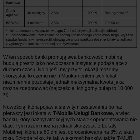
Bankowe
Credit
36 miesięcy
2,8%
1 000 zł
Bez ograniczeń
Agricole
BZ WBK
4 miesiące
2,5%
1 000 zł
20 000 zł
* - lokata dostępna wyłącznie w ciągu 7 dni od aktywacji aplikacji mobilnej
** - oprocentowanie uzależnione od rodzaju posiadanego konta osobistego. Wyższa
stawka (podana w nawiasach) obowiązuje w przypadku założenia lokaty w aplikacji
z wykorzystaniem rozszerzonej rzeczywistości
W ten sposób banki promują swą bankowość mobilną i
budują prestiż jako nowoczesne instytucje podążające z
duchem czasu. No a jeśli my przy tej okazji możemy
skorzystać to czemu nie ;) Mankamentem tych lokat
niezmiennie pozostaje jednak maksymalna kwota jaką
można zdeponować (najczęściej ich górny pułap to 10 000
zł).
Nowością, która pojawia się w tym zestawieniu po raz
pierwszy jest lokata w
T-Mobile Usługi Bankowe
, a więc
banku, który nazbyt atrakcyjnych stawek oprocentowania nie
daje. Tym razem można jednak skorzystać z Lokaty
Mobilnej, która na 60 dni jest oprocentowana na 3% w skali
roku. Szkoda tylko, że jak większość banków także T-MUB