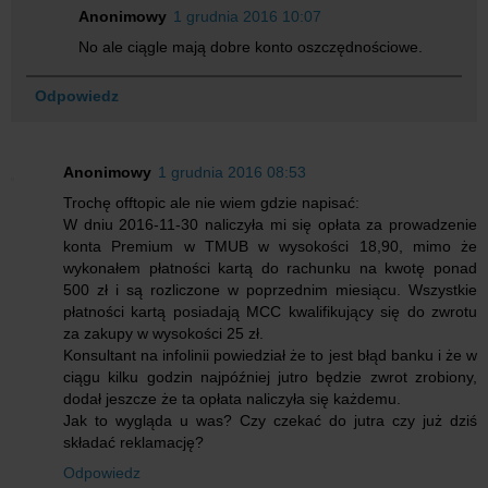
Anonimowy
1 grudnia 2016 10:07
No ale ciągle mają dobre konto oszczędnościowe.
Odpowiedz
Anonimowy
1 grudnia 2016 08:53
Trochę offtopic ale nie wiem gdzie napisać:
W dniu 2016-11-30 naliczyła mi się opłata za prowadzenie
konta Premium w TMUB w wysokości 18,90, mimo że
wykonałem płatności kartą do rachunku na kwotę ponad
500 zł i są rozliczone w poprzednim miesiącu. Wszystkie
płatności kartą posiadają MCC kwalifikujący się do zwrotu
za zakupy w wysokości 25 zł.
Konsultant na infolinii powiedział że to jest błąd banku i że w
ciągu kilku godzin najpóźniej jutro będzie zwrot zrobiony,
dodał jeszcze że ta opłata naliczyła się każdemu.
Jak to wygląda u was? Czy czekać do jutra czy już dziś
składać reklamację?
Odpowiedz