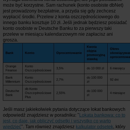
może być korzystne. Sam rachunek (konto osobiste dbNet)
jest prowadzony bezpłatnie, a przyda się gdy zechcesz
wypłacić środki. Przelew z konta oszczędnościowego do
innego banku kosztuje 10 zł. Jeśli jednak będziesz posiadać
konto osobiste w Deutsche Banku to za pierwszy taki
przelew w miesiącu kalendarzowym nie zapłacisz ani
grosza.
Kwota
Okres
objęta
Bank
Konto
Oprocentowanie
obowiązywa
promocyjną
oprocentowa
stawką
Orange
Konto
3,5%
do 10 000 zł
6 miesięcy
Finanse
Oszczędnościowe
Bank
Konto
do 100 000
2,7%
92 dni
Millennium
Oszczędnościowe
zł
db Konto
Deutsche
do 100 000
Oszczędnościowe
2,55%
4 miesiące
Bank
zł
Plus
Jeśli masz jakiekolwiek pytania dotyczące lokat bankowych
odpowiedź znajdziesz w poradniku: "
Lokata bankowa: co to
jest, co daje, jak obliczyć odsetki i wszystko co warto
wiedzieć
". Tam również znajdziesz
kalkulator odsetek
, który