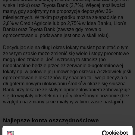
w skali roku) oraz Toyota Bank (2,7%). Więcej możliwości
mamy, gdy spojrzymy na propozycje depozytów 36-
miesięcznych. W takim przypadku można załapać się na
2,8% w Credit Agricole lub po 2,75% w Idea Banku, Lion's
Banku oraz Toyota Bank (zawsze gdy mowa o
oprocentowaniu, podawane jest ono w skali roku).
Decydując się na długi okres lokaty musisz pamiętać o tym,
że w tym czasie może zmienić się wiele i stopy procentowe
mogą ulec zmianie. Jeśli wzrosną to stracisz (bo
nieopłacalne będzie przecież zerwanie długoterminowej
lokaty np. w połowie jej umownego okresu). Aczkolwiek jeśli
oprocentowanie lokat znów by spadało to Twoja decyzja o
długoterminowym ulokowaniu środków okaże się słuszna.
Bank przy lokacie ze stałym oprocentowaniem zobowiązuje
się do wypłaty odsetek na z góry określonym poziomie (bez
względu na zmiany jakie miałyby w tym czasie nastąpić).
Najlepsze konta oszczędnościowe
W większości przypadków oferta oprocentowania kont