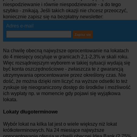
niespodziewanie i równie niespodziewanie - a do tego
szybko - znikają. Jeśli takich okazji nie chcesz przeoczyć,
koniecznie zapisz się na bezpłatny newsletter:
Adres e-mail
Na chwilę obecną najwyższe oprocentowanie na lokatach
do 4 miesięcy oscyluje w granicach 2,1-2,3% w skali roku.
Więc rozsądniejszym wyborem w takiej sytuacji wydają się
być konta oszczędnościowe - zwłaszcza te z gwarancją
utrzymywania oprocentowanie przez określony czas. Nie
dość, że można dzięki nim liczyć na wyższe odsetki to też
zyskuje się nieograniczony dostęp do środków i możliwość
ich wypłaty np. w momencie gdy pojawi się wyjątkowa
lokata.
Lokaty długoterminowe
Wybór lokat na kilka lat jest o wiele większy niż lokat
krótkoterminowych. Na 24 miesiące najwyższe
oprocentowanie oferują w chwili obecnej Idea Bank (2,75%