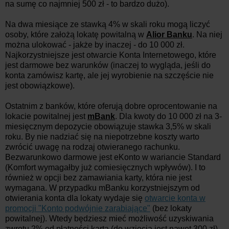
na sumę co najmniej 500 zł - to bardzo dużo).
Na dwa miesiące ze stawką 4% w skali roku mogą liczyć
osoby, które założą lokatę powitalną w
Alior Banku
. Na niej
można ulokować - jakże by inaczej - do 10 000 zł.
Najkorzystniejsze jest otwarcie Konta Internetowego, które
jest darmowe bez warunków (inaczej to wygląda, jeśli do
konta zamówisz kartę, ale jej wyrobienie na szczęście nie
jest obowiązkowe).
Ostatnim z banków, które oferują dobre oprocentowanie na
lokacie powitalnej jest
mBank
. Dla kwoty do 10 000 zł na 3-
miesięcznym depozycie obowiązuje stawka 3,5% w skali
roku. By nie nadziać się na niepotrzebne koszty warto
zwrócić uwagę na rodzaj otwieranego rachunku.
Bezwarunkowo darmowe jest eKonto w wariancie Standard
(Komfort wymagałby już comiesięcznych wpływów). I to
również w opcji bez zamawiania karty, która nie jest
wymagana. W przypadku mBanku korzystniejszym od
otwierania konta dla lokaty wydaje się
otwarcie konta w
promocji "Konto podwójnie zarabiające"
(bez lokaty
powitalnej). Wtedy będziesz mieć możliwość uzyskiwania
zwrotu 2% od płatności kartą (do wzięcia jest nawet 300 zł),