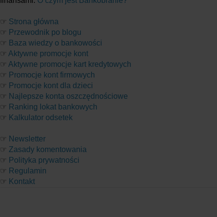
finansami.
O czym jest Bankobranie?
☞
Strona główna
☞
Przewodnik po blogu
☞
Baza wiedzy o bankowości
☞
Aktywne promocje kont
☞
Aktywne promocje kart kredytowych
☞
Promocje kont firmowych
☞
Promocje kont dla dzieci
☞
Najlepsze konta oszczędnościowe
☞
Ranking lokat bankowych
☞
Kalkulator odsetek
☞
Newsletter
☞
Zasady komentowania
☞
Polityka prywatności
☞
Regulamin
☞
Kontakt