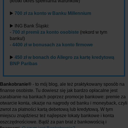
(krótki okres spełniania warunków)
▶️
700 zł za konto w Banku Millennium
▶️ ING Bank Śląski:
-
700 zł premii za konto osobiste
(rekord w tym
banku!)
-
4400 zł w bonusach za konto firmowe
▶️
450 zł w bonach do Allegro za kartę kredytową
BNP Paribas
Bankobranie®
- to mój blog, ale też praktykowany sposób na
finanse osobiste. Tu dowiesz się jak bardzo opłacalne jest
zarabianie na bankach poprzez promocje bankowe: premie za
otwarcie konta, okazje na nagrody od banku i moneyback, czyli
zwrot za płatności kartą debetową lub kredytową. W tym
miejscu znajdziesz też najlepsze lokaty bankowe i konta
oszczędnościowe. Bądź za pan brat z bankowością i