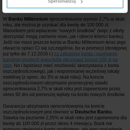
Spersonalizuj
sumę co najmniej 300 zł). W ofertach kolejnych banków jest
otrzymanymi od Ciebie lub uzyskanymi podczas
już na szczęście łatwiej.
korzystania z ich usług.
W
Banku Millennium
oprocentowanie wynosi 2,7% w skali
roku, ale można je uzyskać dla kwoty do 100 000 zł.
Warunkiem jest wpłacenie "nowych środków" (więc z oferty
skorzystać mogą zarówno nowi, jak i obecni klienci banku).
Jeśli nie masz jeszcze konta w Banku Millennium teraz jego
otwarcie opłaci Ci się szczególnie, bo w promocji (dostępnej
już tylko do 7.12.2016 r.)
za założenie konta i spełnienie
banalnie prostych warunków otrzymasz bonus 100 zł na
start
. No i będziesz mieć możliwość skorzystania z konta
oszczędnościowego, jak i wspomnianej wcześniej lokaty
mobilnej (z oproc. do 3% w skali roku). Na koncie
oszczędnościowym utrzymanie promocyjnej stawki
oprocentowania 2,7% w skali roku jest zapewnione przez
okres 92 dni od pierwszej wpłaty na konto nowych środków.
Gwarancja utrzymania oprocentowania na koncie
oszczędnościowym jest również w
Deutsche Banku
.
Stawka na poziomie 2,55% w skali roku jest zapewniona dla
kwoty do 100 000 zł przez okres 4 miesięcy. Bank nie
wymaga otwierania konta osobistego, ale jego posiadanie