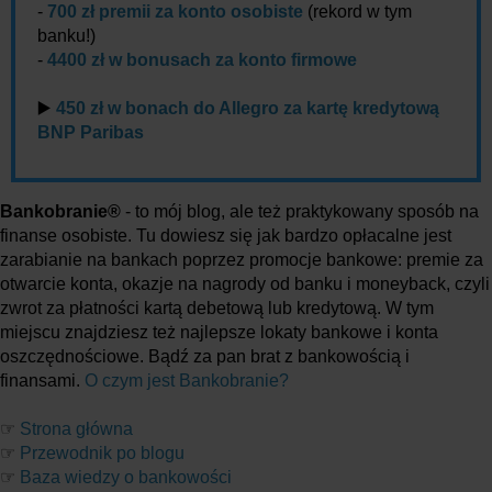
-
700 zł premii za konto osobiste
(rekord w tym
banku!)
-
4400 zł w bonusach za konto firmowe
▶️
450 zł w bonach do Allegro za kartę kredytową
BNP Paribas
Bankobranie®
- to mój blog, ale też praktykowany sposób na
finanse osobiste. Tu dowiesz się jak bardzo opłacalne jest
zarabianie na bankach poprzez promocje bankowe: premie za
otwarcie konta, okazje na nagrody od banku i moneyback, czyli
zwrot za płatności kartą debetową lub kredytową. W tym
miejscu znajdziesz też najlepsze lokaty bankowe i konta
oszczędnościowe. Bądź za pan brat z bankowością i
finansami.
O czym jest Bankobranie?
☞
Strona główna
☞
Przewodnik po blogu
☞
Baza wiedzy o bankowości