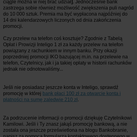
ciągle można w niej brać udział
]
. Jednocześnie bank
zastrzega sobie również możliwość zwiększenia puli nagród
do 10 000 sztuk. Premia ma być wypłacona najpóźniej do
14 dni kalendarzowych liczonych od dnia zakończenia
promocji.
Czy przelew na telefon coś kosztuje? Zgodnie z Tabelą
Opłat i Prowizji Inteligo 1 zł za każdy przelew na telefon
powiązany z rachunkiem w innym banku. Przy okazji
poprzedniej promocji IKO bazującej m.in. na przelewie na
telefon, Czytelnicy, jak i ja takiej opłaty w historii rachunków
jednak nie odnotowaliśmy...
Jeśli nie posiadasz jeszcze konta w Inteligo, sprawdź
promocję w której
bank płaci 100 zł za otwarcie konta i
płatności na sumę zaledwie 210 zł
.
Za podrzucenie informacji o promocji dziękuję Czytelnikowi
Kamilowi. Jeśli i Ty znasz jakąś promocję bankową, a nie
została ona jeszcze prześwietlona na blogu Bankobranie,
napisz za pomocą formularza kontaktowego dostępnego w