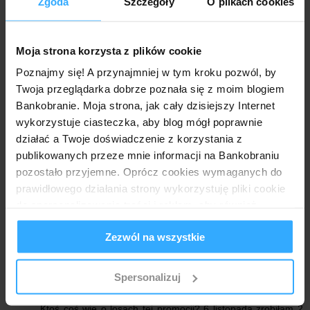
Zgoda
Szczegóły
O plikach cookies
się załapię czy nie?
Odpowiedz
Moja strona korzysta z plików cookie
Odpowiedzi
Poznajmy się! A przynajmniej w tym kroku pozwól, by
Anonimowy
5 listopada 2016 11:43
Twoja przeglądarka dobrze poznała się z moim blogiem
Bankobranie. Moja strona, jak cały dzisiejszy Internet
Nie, dopiero info o zakończeniu promo ma być na
stronie. Pewnie tutaj: http://iko.pkobp.pl/promocje/p2p/
wykorzystuje ciasteczka, aby blog mógł poprawnie
działać a Twoje doświadczenie z korzystania z
publikowanych przeze mnie informacji na Bankobraniu
Anonimowy
6 listopada 2016 13:48
pozostało przyjemne. Oprócz cookies wymaganych do
Jedyna promocja przy której spotkałem się z licznikiem
prawidłowego działania strony wykorzystuję pliki cookie
to jest promocja mBnku z premiami za cashback. W
do spersonalizowania treści i reklam, aby również
sumie to fajne rozwiązanie.
analizować ruch w mojej witrynie. Informacje o tym, jak
Zezwól na wszystkie
korzystasz z bloga, udostępniam moim partnerom
Odpowiedz
społecznościowym, reklamowym i analitycznym.
Partnerzy mogą połączyć te informacje z innymi danymi
Spersonalizuj
otrzymanymi od Ciebie lub uzyskanymi podczas
Anonimowy
25 listopada 2016 11:01
korzystania z ich usług.
Ktoś coś wie o losach tej promocji? 6 listopada zrobiłam 2