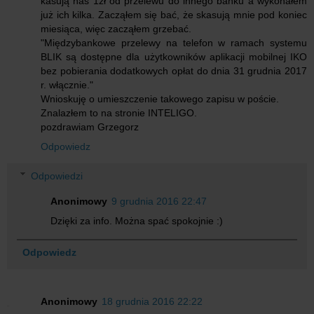
kasują nas 1zł od przelewu do innego banku a wykonałem
już ich kilka. Zacząłem się bać, że skasują mnie pod koniec
miesiąca, więc zacząłem grzebać.
"Międzybankowe przelewy na telefon w ramach systemu
BLIK są dostępne dla użytkowników aplikacji mobilnej IKO
bez pobierania dodatkowych opłat do dnia 31 grudnia 2017
r. włącznie."
Wnioskuję o umieszczenie takowego zapisu w poście.
Znalazłem to na stronie INTELIGO.
pozdrawiam Grzegorz
Odpowiedz
Odpowiedzi
Anonimowy
9 grudnia 2016 22:47
Dzięki za info. Można spać spokojnie :)
Odpowiedz
Anonimowy
18 grudnia 2016 22:22