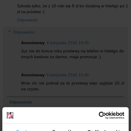
Szkoda tylko, że z 10 robi się 8 zł bo dziabną w Inteligo po 1
zł za przelew :(
Odpowiedz
Odpowiedzi
Anonimowy
4 listopada 2016 19:35
Juz nie do konca roku przelewy na telefon w Inteligo do
innych bankow za darmo, maja promocje :)
Anonimowy
6 listopada 2016 13:46
Mnie nic nie pobrali za te przelewy więc wyjdzie 10 zł
na czysto.
Odpowiedz
Anonimowy
4 listopada 2016 20:10
Czy gdzieś jest licznik lub coś w tym stylu by wiedzieć czy