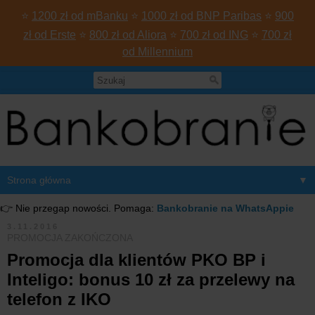
⭐
1200 zł od mBanku
⭐
1000 zł od BNP Paribas
⭐
900
zł od Erste
⭐
800 zł od Aliora
⭐
700 zł od ING
⭐
700 zł
od Millennium
▼
👉 Nie przegap nowości. Pomaga:
Bankobranie na WhatsAppie
3.11.2016
PROMOCJA ZAKOŃCZONA
Promocja dla klientów PKO BP i
Inteligo: bonus 10 zł za przelewy na
telefon z IKO