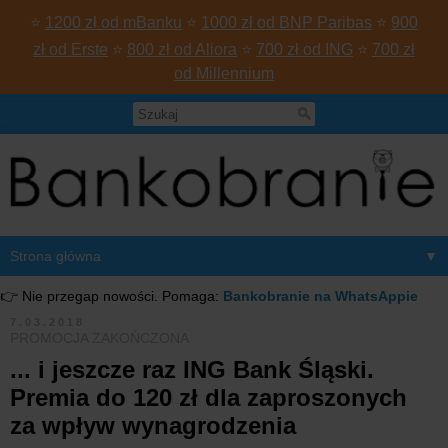
⭐
1200 zł od mBanku
⭐
1000 zł od BNP Paribas
⭐
900
zł od Erste
⭐
800 zł od Aliora
⭐
700 zł od ING
⭐
700 zł
od Millennium
▼
👉 Nie przegap nowości. Pomaga:
Bankobranie na WhatsAppie
7.03.2018
PROMOCJA ZAKOŃCZONA
... i jeszcze raz ING Bank Śląski.
Premia do 120 zł dla zaproszonych
za wpływ wynagrodzenia