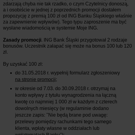
zdarzają chyba nie tak rzadko, o czym Czytelnicy donoszą,
a i osobiście w jednej z poprzednich promocji dostałem
propozycję z premią 100 zł od ING Banku Śląskiego właśnie
za zapewnienie wpływów). Tego typu zaproszenie ma być
wysłane wiadomością w systemie Moje ING.
Zasady promocji
. ING Bank Śląski przygotował 2 rodzaje
bonusów. Uczestnik załapać się może na bonus 100 lub 120
zł.
By uzyskać 100 zł:
do 31.05.2018 r. wypełnij formularz zgłoszeniowy
na stronie promocji
;
w okresie od 7.03. do 30.09.2018 r. otrzymaj na
konto wpływy z tytułu wynagrodzenia na łączną
kwotę co najmniej 1 000 zł w każdym z czterech
dowolnych miesięcy (w regulaminie dodano
jeszcze zapis: "Nie będą brane pod uwagę:
przelewy pomiędzy rachunkami tego samego
klienta, wpłaty własne w oddziałach lub
wpłatomatach Banku");