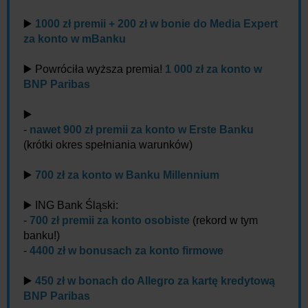
▶️
1000 zł premii + 200 zł w bonie do Media Expert
za konto w mBanku
▶️ Powróciła wyższa premia!
1 000 zł za konto w
BNP Paribas
▶️
-
nawet 900 zł premii za konto w Erste Banku
(krótki okres spełniania warunków)
▶️
700 zł za konto w Banku Millennium
▶️ ING Bank Śląski:
-
700 zł premii za konto osobiste
(rekord w tym
banku!)
-
4400 zł w bonusach za konto firmowe
▶️
450 zł w bonach do Allegro za kartę kredytową
BNP Paribas