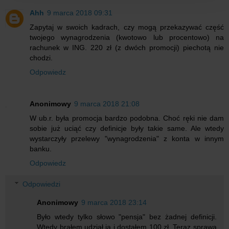
Ahh
9 marca 2018 09:31
Zapytaj w swoich kadrach, czy mogą przekazywać część
twojego wynagrodzenia (kwotowo lub procentowo) na
rachunek w ING. 220 zł (z dwóch promocji) piechotą nie
chodzi.
Odpowiedz
Anonimowy
9 marca 2018 21:08
W ub.r. była promocja bardzo podobna. Choć ręki nie dam
sobie już uciąć czy definicje były takie same. Ale wtedy
wystarczyły przelewy "wynagrodzenia" z konta w innym
banku.
Odpowiedz
Odpowiedzi
Anonimowy
9 marca 2018 23:14
Było wtedy tylko słowo "pensja" bez żadnej definicji.
Wtedy brałem udział ja i dostałem 100 zł. Teraz sprawa