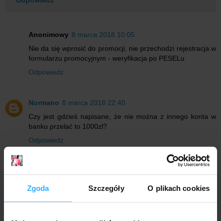
Odpowiedz
Anonimowy
8 marca 2018 10:05
Nie da się wprosić do promocji, nie przechodzi rejestracja w
formularzu promocyjnym - weryfikacja po PESELu
Odpowiedz
Normano
8 marca 2018 22:40
Czy jest gdzieś napisane, że nie można z innego konta w
banku przelać to 1000zl?
Odpowiedz
Anonimowy
8 marca 2018 22:42
Czy jest gdzieś informacja ze nie można przelać 1000zl z
Zgoda
Szczegóły
O plikach cookies
innego konta w banku?
Odpowiedz