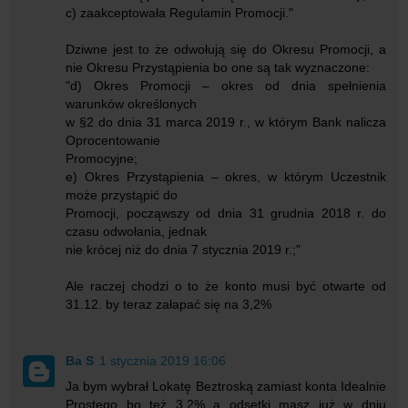
c) zaakceptowała Regulamin Promocji."
Dziwne jest to że odwołują się do Okresu Promocji, a
nie Okresu Przystąpienia bo one są tak wyznaczone:
"d) Okres Promocji – okres od dnia spełnienia
warunków określonych
w §2 do dnia 31 marca 2019 r., w którym Bank nalicza
Oprocentowanie
Promocyjne;
e) Okres Przystąpienia – okres, w którym Uczestnik
może przystąpić do
Promocji, począwszy od dnia 31 grudnia 2018 r. do
czasu odwołania, jednak
nie krócej niż do dnia 7 stycznia 2019 r.;"
Ale raczej chodzi o to że konto musi być otwarte od
31.12. by teraz załapać się na 3,2%
Ba S
1 stycznia 2019 16:06
Ja bym wybrał Lokatę Beztroską zamiast konta Idealnie
Prostego bo też 3,2% a odsetki masz już w dniu