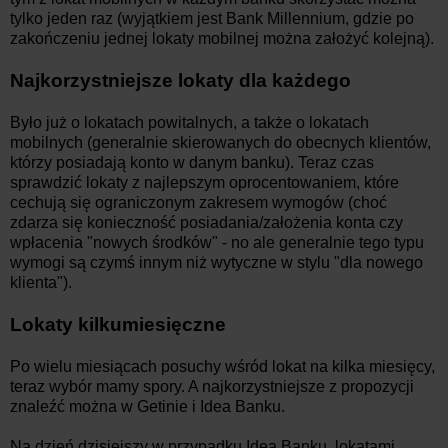
tylko jeden raz (wyjątkiem jest Bank Millennium, gdzie po
zakończeniu jednej lokaty mobilnej można założyć kolejną).
Najkorzystniejsze lokaty dla każdego
Było już o lokatach powitalnych, a także o lokatach
mobilnych (generalnie skierowanych do obecnych klientów,
którzy posiadają konto w danym banku). Teraz czas
sprawdzić lokaty z najlepszym oprocentowaniem, które
cechują się ograniczonym zakresem wymogów (choć
zdarza się konieczność posiadania/założenia konta czy
wpłacenia "nowych środków" - no ale generalnie tego typu
wymogi są czymś innym niż wytyczne w stylu "dla nowego
klienta").
Lokaty kilkumiesięczne
Po wielu miesiącach posuchy wśród lokat na kilka miesięcy,
teraz wybór mamy spory. A najkorzystniejsze z propozycji
znaleźć można w Getinie i Idea Banku.
Na dzień dzisiejszy w przypadku Idea Banku, lokatami