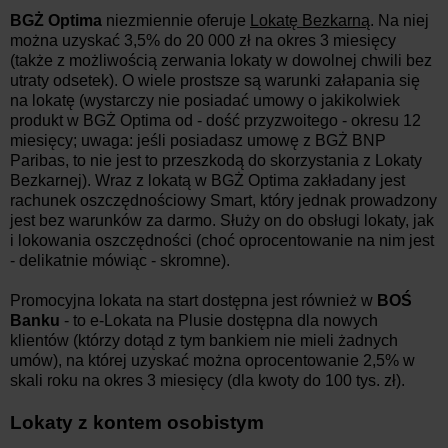
BGŻ Optima
niezmiennie oferuje
Lokatę Bezkarną
. Na niej
można uzyskać 3,5% do 20 000 zł na okres 3 miesięcy
(także z możliwością zerwania lokaty w dowolnej chwili bez
utraty odsetek). O wiele prostsze są warunki załapania się
na lokatę (wystarczy nie posiadać umowy o jakikolwiek
produkt w BGŻ Optima od - dość przyzwoitego - okresu 12
miesięcy; uwaga: jeśli posiadasz umowę z BGŻ BNP
Paribas, to nie jest to przeszkodą do skorzystania z Lokaty
Bezkarnej). Wraz z lokatą w BGŻ Optima zakładany jest
rachunek oszczędnościowy Smart, który jednak prowadzony
jest bez warunków za darmo. Służy on do obsługi lokaty, jak
i lokowania oszczędności (choć oprocentowanie na nim jest
- delikatnie mówiąc - skromne).
Promocyjna lokata na start dostępna jest również w
BOŚ
Banku
- to e-Lokata na Plusie dostępna dla nowych
klientów (którzy dotąd z tym bankiem nie mieli żadnych
umów), na której uzyskać można oprocentowanie 2,5% w
skali roku na okres 3 miesięcy (dla kwoty do 100 tys. zł).
Lokaty z kontem osobistym