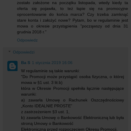
zostało założone na początku listopada, wtedy kiedy ta
oferta się pojawiła, to też łapie się na promocyjne
oprocentowanie do końca marca? Czy trzeba zamknąć
stare konta i założyć nowe? Pytam, bo w regulaminie jest
mowa o okresie przystąpienia "począwszy od dnia 31
grudnia 2018 r."
Odpowiedz
Odpowiedzi
Ba S
1 stycznia 2019 16:06
W regulaminie są takie warunki:
"Do Promocji może przystąpić osoba fizyczna, o której
mowa w §1 ust. 3 lit.b)
która w Okresie Promocji spełniła łącznie następujące
warunki:
a) zawarła Umowę o Rachunek Oszczędnościowy
„Konto IDEALNIE PROSTE”
z zastrzeżeniem §3 ust. 1,
b) zawarła Umowę o Bankowość Elektroniczną lub była
stroną Umowy o Bankowość
Elektroniczną przed rozpoczęciem Okresu Promocji,