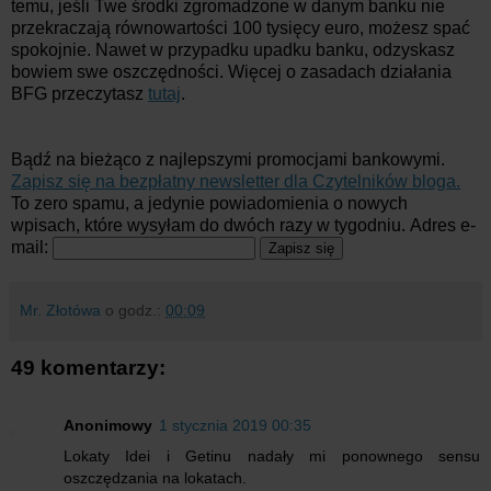
temu, jeśli Twe środki zgromadzone w danym banku nie
przekraczają równowartości 100 tysięcy euro, możesz spać
spokojnie. Nawet w przypadku upadku banku, odzyskasz
bowiem swe oszczędności. Więcej o zasadach działania
BFG przeczytasz
tutaj
.
Bądź na bieżąco z najlepszymi promocjami bankowymi.
Zapisz się na bezpłatny newsletter dla Czytelników bloga.
To zero spamu, a jedynie powiadomienia o nowych
wpisach, które wysyłam do dwóch razy w tygodniu.
Adres e-
mail:
Mr. Złotówa
o godz.:
00:09
49 komentarzy:
Anonimowy
1 stycznia 2019 00:35
Lokaty Idei i Getinu nadały mi ponownego sensu
oszczędzania na lokatach.