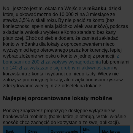
No i jeszcze jest mLokata na Wejście w
mBanku
, dzięki
której ulokować można do 10 000 zł na 3 miesiące ze
stawką 3,5% w skali roku. By nie płacić za konto (bez
konieczności spełnienia jakichkolwiek warunków), podczas
składania wniosku wybierz eKonto standard bez karty
płatniczej. Choć od siebie dodam, że zamiast zakładać
konto w mBanku dla lokaty z oprocentowaniem nieco
wyższym od tego oferowanego przez konkurencję, lepiej
wybrać złożenie wniosku o konto w jednej z promocji:
z
bonusami do 200 zł za wpływy wynagrodzenia
lub premiami
do 140 zł za wykazanie się drobnymi aktywnościami
w
korzystaniu z konta i wydanej do niego karty. Wtedy nie
założysz promocyjnej lokaty, ale dzięki bonusom zyskasz
zdecydowanie więcej, niż z odsetek na lokacie.
Najlepiej oprocentowane lokaty mobilne
Poniżej znajdziesz propozycje dostępne wyłącznie w
bankowości mobilnej (banki które je oferują, w taki właśnie
sposób chcą zachęcić do korzystania ze swej aplikacji).
Min.
Bank
Okres
Oprocentowanie:
Max. kwota