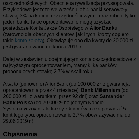
oszczędnościowych. Obecnie ta rywalizacja przystopowała.
Przykładowo jeszcze we wrześniu aż 4 banki serwowały
stawkę 3% na koncie oszczędnościowym. Teraz robi to tylko
jeden bank. Takie oprocentowanie mogą uzyskać
posiadacze Konta Jakże Osobistego w
Alior Banku
(zarówno dla obecnych klientów, jak i tych, którzy dopiero
takie
konto założą
). Obowiązuje ono dla kwoty do 20 000 zł i
jest gwarantowane do końca 2019 r.
Dalej w zestawieniu obejmującym konta oszczędnościowe z
najwyższym oprocentowaniem, mamy kilka banków
proponujących stawkę 2,7% w skali roku.
A są to (ponownie) Alior Bank (do 100 000 zł; z gwarancją
oprocentowania przez 4 miesiące),
Bank Millennium
(do
200 000 zł i z warunkami przez 92 dni) oraz
Santander
Bank Polska
(do 20 000 zł na jednym Koncie
Systematycznym, ale każdy z klientów może posiadać 5
kont tego typu; oprocentowanie 2,7% obowiązywać ma do
29.06.2019 r.).
Objaśnienia