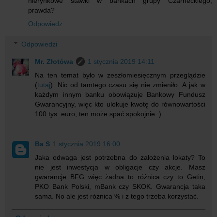
nierynkowe stawki w bankach grupy Czarneckiego,
prawda?
Odpowiedz
Odpowiedzi
Mr. Złotówa
1 stycznia 2019 14:11
Na ten temat było w zeszłomiesięcznym przeglądzie
(
tutaj
). Nic od tamtego czasu się nie zmieniło. A jak w
każdym innym banku obowiązuje Bankowy Fundusz
Gwarancyjny, więc kto ulokuje kwotę do równowartości
100 tys. euro, ten może spać spokojnie :)
Ba S
1 stycznia 2019 16:00
Jaka odwaga jest potrzebna do założenia lokaty? To
nie jest inwestycja w obligacje czy akcje. Masz
gwarancje BFG więc żadna to różnica czy to Getin,
PKO Bank Polski, mBank czy SKOK. Gwarancja taka
sama. No ale jest różnica % i z tego trzeba korzystać.