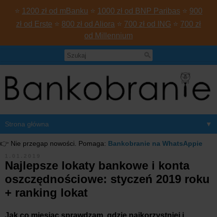
⭐
1200 zł od mBanku
⭐
1000 zł od BNP Paribas
⭐
900
zł od Erste
⭐
800 zł od Aliora
⭐
700 zł od ING
⭐
700 zł
od Millennium
▼
👉 Nie przegap nowości. Pomaga:
Bankobranie na WhatsAppie
1.01.2019
Najlepsze lokaty bankowe i konta
oszczędnościowe: styczeń 2019 roku
+ ranking lokat
Jak co miesiąc sprawdzam, gdzie najkorzystniej i