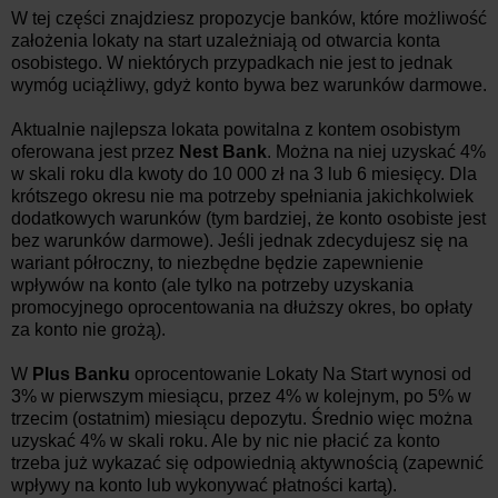
W tej części znajdziesz propozycje banków, które możliwość
założenia lokaty na start uzależniają od otwarcia konta
osobistego. W niektórych przypadkach nie jest to jednak
wymóg uciążliwy, gdyż konto bywa bez warunków darmowe.
Aktualnie najlepsza lokata powitalna z kontem osobistym
oferowana jest przez
Nest Bank
. Można na niej uzyskać 4%
w skali roku dla kwoty do 10 000 zł na 3 lub 6 miesięcy. Dla
krótszego okresu nie ma potrzeby spełniania jakichkolwiek
dodatkowych warunków (tym bardziej, że konto osobiste jest
bez warunków darmowe). Jeśli jednak zdecydujesz się na
wariant półroczny, to niezbędne będzie zapewnienie
wpływów na konto (ale tylko na potrzeby uzyskania
promocyjnego oprocentowania na dłuższy okres, bo opłaty
za konto nie grożą).
W
Plus Banku
oprocentowanie Lokaty Na Start wynosi od
3% w pierwszym miesiącu, przez 4% w kolejnym, po 5% w
trzecim (ostatnim) miesiącu depozytu. Średnio więc można
uzyskać 4% w skali roku. Ale by nic nie płacić za konto
trzeba już wykazać się odpowiednią aktywnością (zapewnić
wpływy na konto lub wykonywać płatności kartą).