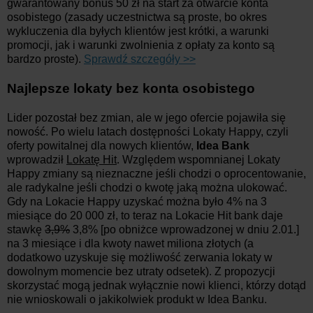
gwarantowany bonus 50 zł na start za otwarcie konta
osobistego (zasady uczestnictwa są proste, bo okres
wykluczenia dla byłych klientów jest krótki, a warunki
promocji, jak i warunki zwolnienia z opłaty za konto są
bardzo proste).
Sprawdź szczegóły >>
Najlepsze lokaty bez konta osobistego
Lider pozostał bez zmian, ale w jego ofercie pojawiła się
nowość. Po wielu latach dostępności Lokaty Happy, czyli
oferty powitalnej dla nowych klientów,
Idea Bank
wprowadził
Lokatę Hit
. Względem wspomnianej Lokaty
Happy zmiany są nieznaczne jeśli chodzi o oprocentowanie,
ale radykalne jeśli chodzi o kwotę jaką można ulokować.
Gdy na Lokacie Happy uzyskać można było 4% na 3
miesiące do 20 000 zł, to teraz na Lokacie Hit bank daje
stawkę
3,9%
3,8% [po obniżce wprowadzonej w dniu 2.01.]
na 3 miesiące i dla kwoty nawet miliona złotych (a
dodatkowo uzyskuje się możliwość zerwania lokaty w
dowolnym momencie bez utraty odsetek). Z propozycji
skorzystać mogą jednak wyłącznie nowi klienci, którzy dotąd
nie wnioskowali o jakikolwiek produkt w Idea Banku.