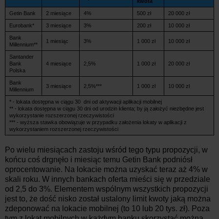
kwota
Getin Bank
2 miesiące
4%
500 zł
20 000 zł
Eurobank*
3 miesiące
3%
200 zł
10 000 zł
Bank
1 miesiąc
3%
1 000 zł
10 000 zł
Millennium**
Santander
Bank
4 miesiące
2,5%
1 000 zł
20 000 zł
Polska
Bank
3 miesiące
2,5%***
1 000 zł
10 000 zł
Millennium
* - lokata dostępna w ciągu 30 dni od aktywacji aplikacji mobilnej
** - lokata dostępna w ciągu 30 dni od urodzin klienta; by ją założyć niezbędne jest
wykorzystanie rozszerzonej rzeczywistości
*** - wyższa stawka obowiązuje w przypadku założenia lokaty w aplikacji z
wykorzystaniem rozszerzonej rzeczywistości
Po wielu miesiącach zastoju wśród tego typu propozycji, w
końcu coś drgnęło i miesiąc temu Getin Bank podniósł
oprocentowanie. Na lokacie można uzyskać teraz aż 4% w
skali roku. W innych bankach oferta mieści się w przedziale
od 2,5 do 3%. Elementem wspólnym wszystkich propozycji
jest to, że dość nisko został ustalony limit kwoty jaką można
zdeponować na lokacie mobilnej (to 10 lub 20 tys. zł). Poza
tym z lokat mobilnych w każdym banku skorzystać można