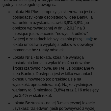
godnymi szczególnej uwagi są:
Lokata Hit Plus - propozycja skierowana jest dla
posiadaczy konta osobistego w Idea Banku, a
warunkiem uzyskania stawki
3,9%
3,8% [po
obniżce wprowadzonej w dniu 2.01.] na 3
miesiące jest wpłacenie "nowych środków"
(więcej o zasadach ich wyliczania piszę
tutaj
); ta
lokata umożliwia wypłatę środków w dowolnym
momencie bez utraty odsetek.
Lokata Nr 1 - to lokata, która nie wymaga
posiadania konta, a wpłacić można dowolne
środki (zarówno nowe, jak i te już posiadane w
Idea Banku). Dostępna jest w kilku wariantach
okresu umownego (co przekłada się na
wysokość oprocentowania). Najkorzystniejsze
warianty to: 3 miesiące (3,8%) oraz 1 i 6 miesięcy
(po 3,4% w skali roku).
Lokata Beztroska - na tej 3-miesięcznej lokacie
uzyskasz "zaledwie" (jeśli porównywać z wyżej