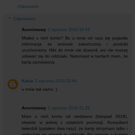
Odpowiedz
Odpowiedzi
Anonimowy
2 stycznia 2019 18:43
Miałeś u nich konto? Bo u mnie od razu się pojawiła
informacja że wniosek zakończony i produkt
uruchomiony. Nikt do mnie nie dzwonił, ani nie muszę
udawać się do oddziału. Natomiast w kartach mam, że
karta zamówiona.
Kasia
2 stycznia 2019 20:44
u mnie tak samo :)
Anonimowy
2 stycznia 2019 21:29
Mam u nich konto od niedawna (listopad 2018),
otwarte w jednej z ostatnich promocji. Konsultant
twierdził (pytałem dwa razy), że kartę otrzymam tylko i
wyłącznie po wizycie w oddziale. Na pytanie o kuriera