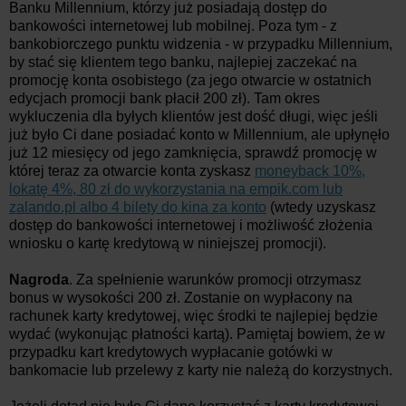
Banku Millennium, którzy już posiadają dostęp do
bankowości internetowej lub mobilnej. Poza tym - z
bankobiorczego punktu widzenia - w przypadku Millennium,
by stać się klientem tego banku, najlepiej zaczekać na
promocję konta osobistego (za jego otwarcie w ostatnich
edycjach promocji bank płacił 200 zł). Tam okres
wykluczenia dla byłych klientów jest dość długi, więc jeśli
już było Ci dane posiadać konto w Millennium, ale upłynęło
już 12 miesięcy od jego zamknięcia, sprawdź promocję w
której teraz za otwarcie konta zyskasz
moneyback 10%,
lokatę 4%, 80 zł do wykorzystania na empik.com lub
zalando.pl albo 4 bilety do kina za konto
(wtedy uzyskasz
dostęp do bankowości internetowej i możliwość złożenia
wniosku o kartę kredytową w niniejszej promocji).
Nagroda
. Za spełnienie warunków promocji otrzymasz
bonus w wysokości 200 zł. Zostanie on wypłacony na
rachunek karty kredytowej, więc środki te najlepiej będzie
wydać (wykonując płatności kartą). Pamiętaj bowiem, że w
przypadku kart kredytowych wypłacanie gotówki w
bankomacie lub przelewy z karty nie należą do korzystnych.