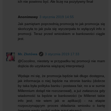
ich nie powinno być. Ale liczę na pozytywny finał
Anonimowy
3 stycznia 2019 14:55
Jak pamiętam poprzednią promocję to jak promocja się
skończyła to jak pula się wyczerpała to wyłączyli info o
promocji. Teraz przed wnioskiem w bankowości ciągle
jest.
Mr. Złotówa
3 stycznia 2019 17:33
@Cocolino, niestety w przypadku tej promocji nie mam
dojścia do uzyskania wiążącej interpretacji.
Wydaje mi się, że promocja będzie tak długo dostępna,
jak informacja o niej będzie na stronie banku (dobrze
by taka była polityka banku i postawa fair, no a w sumie
Millennium dotąd nie rozczarował), a już zwłaszcza gdy
wiadomość ta będzie w bankowości (w Millenet takie
info jest; nie wiem jak w aplikacji) - na etapie
rozpoczynającym proces składania wniosku o kartę
(pewnie warto zrobić sobie zrzut ekranu).