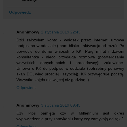
Odpowiedz
Anonimowy
2 stycznia 2019 22:43
Dziś założyłem konto - wniosek przez internet, umowa
podpisana w oddziale (mam blisko i aktywacja od razu). Po
powrocie do domu wniosek o KK. Parę minut i dzwoni
konsultantka - nieco przydługa rozmowa (potwierdzanie
wszystkich danych:moich i pracodawcy)i załatwione.
Umowa o KK do podpisu w oddziale (potrzebny ponowny
skan DO, więc prościej i szybciej). KK przywędruje pocztą.
Wszystko zajęło nie więcej niż godzinę :)
Odpowiedz
Anonimowy
3 stycznia 2019 09:45
Czy ktoś pamięta czy w Millennium jest okres
wypowiedzenia przy zamykaniu karty czy zamykają od ręki?
Odpowiedz