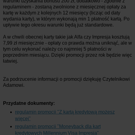
warunki uzyskania bonusu 200 zł, dodatkowo - zgodnie z
regulaminem - zostaną zwolnione z miesięcznej opłaty za
kartę w każdym z kolejnych 12 miesięcy (licząc od daty
wydania karty), w którym wykonają min 1 płatność kartą. Po
upływie tego okresu warunki będą już standardowe.
A w chwili obecnej karty takie jak Alfa czy Impresja kosztują
7,99 zł miesięcznie - opłaty co prawda można uniknąć, ale w
tym celu wykonać należy co najmniej 5 płatności w
poprzednim miesiącu. Dzięki promocji przez rok będzie więc
łatwiej.
Za podrzucenie informacji o promocji dziękuję Czytelnikowi
Adamowi.
Przydatne dokumenty:
regulamin promocji "Z kartą kredytową możesz
więcej"
regulamin promocji "Moneyback dla kart
kredytowych Millennium Visa Impresja"