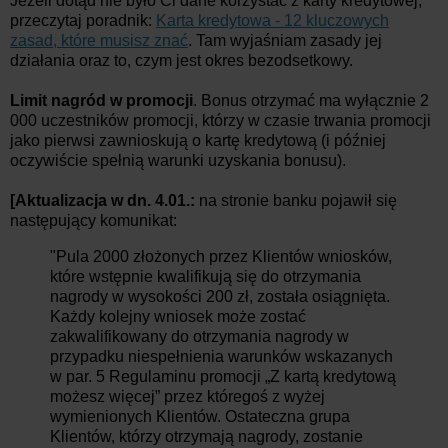
Jeżeli dotąd nie było Ci dane korzystać z karty kredytowej,
przeczytaj poradnik:
Karta kredytowa - 12 kluczowych
zasad, które musisz znać
. Tam wyjaśniam zasady jej
działania oraz to, czym jest okres bezodsetkowy.
Limit nagród w promocji
. Bonus otrzymać ma wyłącznie 2
000 uczestników promocji, którzy w czasie trwania promocji
jako pierwsi zawnioskują o kartę kredytową (i później
oczywiście spełnią warunki uzyskania bonusu).
[Aktualizacja w dn. 4.01.:
na stronie banku pojawił się
następujący komunikat:
"Pula 2000 złożonych przez Klientów wniosków,
które wstępnie kwalifikują się do otrzymania
nagrody w wysokości 200 zł, została osiągnięta.
Każdy kolejny wniosek może zostać
zakwalifikowany do otrzymania nagrody w
przypadku niespełnienia warunków wskazanych
w par. 5 Regulaminu promocji „Z kartą kredytową
możesz więcej” przez któregoś z wyżej
wymienionych Klientów. Ostateczna grupa
Klientów, którzy otrzymają nagrody, zostanie