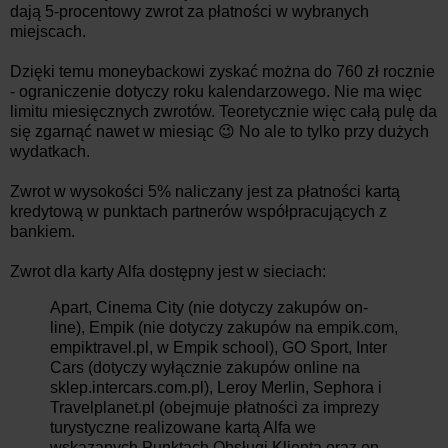
dają 5-procentowy zwrot za płatności w wybranych
miejscach.
Dzięki temu moneybackowi zyskać można do 760 zł rocznie
- ograniczenie dotyczy roku kalendarzowego. Nie ma więc
limitu miesięcznych zwrotów. Teoretycznie więc całą pulę da
się zgarnąć nawet w miesiąc 😉 No ale to tylko przy dużych
wydatkach.
Zwrot w wysokości 5% naliczany jest za płatności kartą
kredytową w punktach partnerów współpracujących z
bankiem.
Zwrot dla karty Alfa dostępny jest w sieciach:
Apart, Cinema City (nie dotyczy zakupów on-
line), Empik (nie dotyczy zakupów na empik.com,
empiktravel.pl, w Empik school), GO Sport, Inter
Cars (dotyczy wyłącznie zakupów online na
sklep.intercars.com.pl), Leroy Merlin, Sephora i
Travelplanet.pl (obejmuje płatności za imprezy
turystyczne realizowane kartą Alfa we
wskazanych Punktach Obsługi Klienta oraz on-