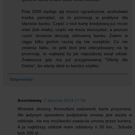
Pula 2000 wydaje się mocno ograniczona, aczkolwiek
trzeba pamiętać, że to promocja w praktyce dla
klientów banku. Część z nich kartę kredytową już może
mieć (lub miała), część nie może skorzystać, a jeszcze
część dostanie decyzję odmowną banku. Zatem w
ciągu kilku godzin raczej się nie rozejdzie. Co nie
zmienia faktu, że jeśli ktoś jest zdecydowany na tę
promocję, to najlepiej by jak najszybciej wziął udział.
Zwłaszcza gdy ma już przygotowaną "Ofertę dla
Ciebie", bo wtedy idzie to bardzo szybko.
Odpowiedz
Anonimowy
2 stycznia 2019 17:56
Wniosek złożony, Konsultant zadzwonił, karta przyznana.
Ale jedynym sposobem podpisania umowy jest wizyta w
oddziale, nie ma możliwości zawarcia umowy przez kuriera.
A ja najbliższy oddział mam oddalony o 50 km... Szkoda
tych 200 zł...