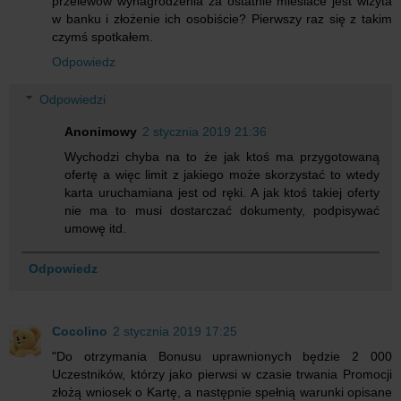
przelewów wynagrodzenia za ostatnie miesiace jest wizyta
w banku i złożenie ich osobiście? Pierwszy raz się z takim
czymś spotkałem.
Odpowiedz
Odpowiedzi
Anonimowy
2 stycznia 2019 21:36
Wychodzi chyba na to że jak ktoś ma przygotowaną
ofertę a więc limit z jakiego może skorzystać to wtedy
karta uruchamiana jest od ręki. A jak ktoś takiej oferty
nie ma to musi dostarczać dokumenty, podpisywać
umowę itd.
Odpowiedz
Cocolino
2 stycznia 2019 17:25
"Do otrzymania Bonusu uprawnionych będzie 2 000
Uczestników, którzy jako pierwsi w czasie trwania Promocji
złożą wniosek o Kartę, a następnie spełnią warunki opisane