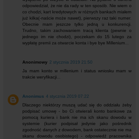
odpowiedział, że nie da rady w ten sposób. Nie wiem o
co chodzi, kart kredytowych w różnych bankach miałem
już kilka(-naście może nawet), pierwszy raz taki numer.
Obecnie mam jeszcze tylko jedną u konkurencji.
Trudno, takim zachowaniem tracą klienta (pewnie o
jednego im nie chodzi), poczekam do 15 lutego za
wypłatę premii za otwarcie konta i bye bye Millenium...
Anonimowy
2 stycznia 2019 21:50
Ja mam konto w millenium i status wniosku mam w
trakcie weryfikacji...
Anonimus
4 stycznia 2019 07:22
Dlaczego niektórzy muszą udać się do oddziału żeby
podpisać umowę - bo Ci otwierali konto bankowe za
pomocą kuriera i bank nie ma ich skanu dowodu w
systemie (kurier podpisał jedynie jako pośrednik
zgodność danych z dowodem, bank ostatecznie nie ma
skanu dowodu osobistego) - odpowiedź pracownika