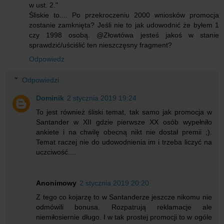
w ust. 2."
Śliskie to.... Po przekroczeniu 2000 wniosków promocja
zostanie zamknięta? Jeśli nie to jak udowodnić że byłem 1
czy 1998 osobą. @Złowtówa jesteś jakoś w stanie
sprawdzić/uściślić ten nieszczęsny fragment?
Odpowiedz
Odpowiedzi
Dominik
2 stycznia 2019 19:24
To jest również śliski temat, tak samo jak promocja w
Santander w XII gdzie pierwsze XX osób wypełniło
ankiete i na chwilę obecną nikt nie dostał premii ;).
Temat raczej nie do udowodnienia im i trzeba liczyć na
uczciwość....
Anonimowy
2 stycznia 2019 20:20
Z tego co kojarzę to w Santanderze jeszcze nikomu nie
odmówili bonusa. Rozpatrują reklamacje ale
niemiłosiernie długo. I w tak prostej promocji to w ogóle