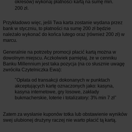
okresów) wykonaj płatności kartą na sumę min.
200 zł.
Przykładowo więc, jeśli Twa karta zostanie wydana przez
bank w styczniu, to płatności na sumę 200 zł będzie
należało wykonać do końca lutego oraz (również 200 zł) w
marcu.
Generalnie na potrzeby promocji płacić kartą można w
dowolnym miejscu. Aczkolwiek pamiętaj, że w cenniku
Banku Millennium jest taka pozycja (na co słusznie uwagę
zwróciła Czytelniczka Ewa):
"Opłata od transakcji dokonanych w punktach
akceptujących kartę oznaczonych jako: kasyna,
kasyna internetowe, gry losowe, zakłady
bukmacherskie, loterie i totalizatory: 3% min 7 zł"
Zatem za wysłanie kuponów totka lub obstawienie wyników
swej ulubionej drużyny raczej nie warto płacić tą kartą.