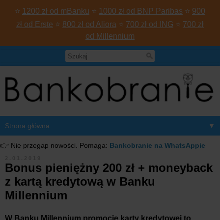
⭐
1200 zł od mBanku
⭐
1000 zł od BNP Paribas
⭐
900
zł od Erste
⭐
800 zł od Aliora
⭐
700 zł od ING
⭐
700 zł
od Millennium
▼
👉 Nie przegap nowości. Pomaga:
Bankobranie na WhatsAppie
2.01.2019
Bonus pieniężny 200 zł + moneyback
z kartą kredytową w Banku
Millennium
W Banku Millennium promocje karty kredytowej to