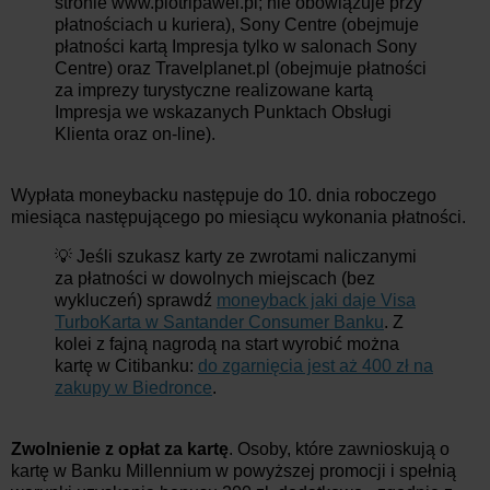
stronie www.piotripawel.pl; nie obowiązuje przy
płatnościach u kuriera), Sony Centre (obejmuje
płatności kartą Impresja tylko w salonach Sony
Centre) oraz Travelplanet.pl (obejmuje płatności
za imprezy turystyczne realizowane kartą
Impresja we wskazanych Punktach Obsługi
Klienta oraz on-line).
Wypłata moneybacku następuje do 10. dnia roboczego
miesiąca następującego po miesiącu wykonania płatności.
💡 Jeśli szukasz karty ze zwrotami naliczanymi
za płatności w dowolnych miejscach (bez
wykluczeń) sprawdź
moneyback jaki daje Visa
TurboKarta w Santander Consumer Banku
. Z
kolei z fajną nagrodą na start wyrobić można
kartę w Citibanku:
do zgarnięcia jest aż 400 zł na
zakupy w Biedronce
.
Zwolnienie z opłat za kartę
. Osoby, które zawnioskują o
kartę w Banku Millennium w powyższej promocji i spełnią