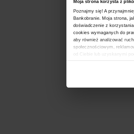
Moja strona korzysta z plik
Poznajmy się! A przynajmnie
Bankobranie. Moja strona, ja
doświadczenie z korzystania
cookies wymaganych do prawid
aby również analizować ruch
społecznościowym, reklamow
od Ciebie lub uzyskanymi po