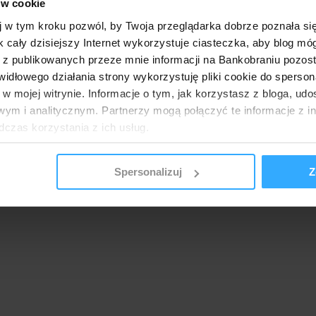
ów cookie
j w tym kroku pozwól, by Twoja przeglądarka dobrze poznała si
k cały dzisiejszy Internet wykorzystuje ciasteczka, aby blog mó
 z publikowanych przeze mnie informacji na Bankobraniu pozos
łowego działania strony wykorzystuję pliki cookie do spersonal
 w mojej witrynie. Informacje o tym, jak korzystasz z bloga, u
ym i analitycznym. Partnerzy mogą połączyć te informacje z 
dczas korzystania z ich usług.
Spersonalizuj
Z