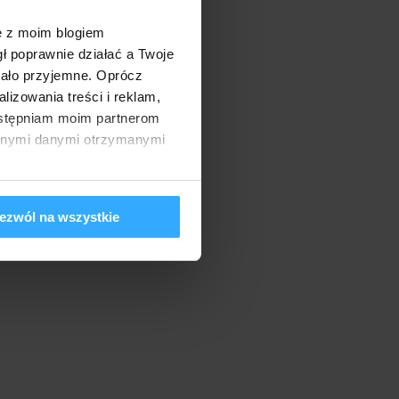
ę z moim blogiem
gł poprawnie działać a Twoje
tało przyjemne. Oprócz
izowania treści i reklam,
dostępniam moim partnerom
innymi danymi otrzymanymi
ezwól na wszystkie