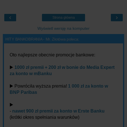
‹
›
Strona główna
Wyświetl wersję na komputer
HITY BANKOBRANIA - Mr. Złotówa poleca:
Oto najlepsze obecnie promocje bankowe:
▶️
1000 zł premii + 200 zł w bonie do Media Expert
za konto w mBanku
▶️ Powróciła wyższa premia!
1 000 zł za konto w
BNP Paribas
▶️
-
nawet 900 zł premii za konto w Erste Banku
(krótki okres spełniania warunków)