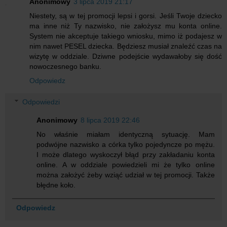
Anonimowy
3 lipca 2019 21:17
Niestety, są w tej promocji lepsi i gorsi. Jeśli Twoje dziecko
ma inne niż Ty nazwisko, nie założysz mu konta online.
System nie akceptuje takiego wniosku, mimo iż podajesz w
nim nawet PESEL dziecka. Będziesz musiał znaleźć czas na
wizytę w oddziale. Dziwne podejście wydawałoby się dość
nowoczesnego banku.
Odpowiedz
Odpowiedzi
Anonimowy
8 lipca 2019 22:46
No właśnie miałam identyczną sytuację. Mam
podwójne nazwisko a córka tylko pojedyncze po mężu.
I może dlatego wyskoczył błąd przy zakładaniu konta
online. A w oddziale powiedzieli mi że tylko online
można założyć żeby wziąć udział w tej promocji. Także
błędne koło.
Odpowiedz