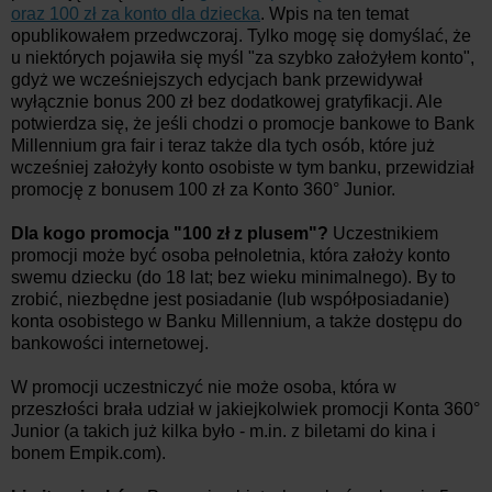
oraz 100 zł za konto dla dziecka
. Wpis na ten temat
opublikowałem przedwczoraj. Tylko mogę się domyślać, że
u niektórych pojawiła się myśl "za szybko założyłem konto",
gdyż we wcześniejszych edycjach bank przewidywał
wyłącznie bonus 200 zł bez dodatkowej gratyfikacji. Ale
potwierdza się, że jeśli chodzi o promocje bankowe to Bank
Millennium gra fair i teraz także dla tych osób, które już
wcześniej założyły konto osobiste w tym banku, przewidział
promocję z bonusem 100 zł za Konto 360° Junior.
Dla kogo promocja "100 zł z plusem"?
Uczestnikiem
promocji może być osoba pełnoletnia, która założy konto
swemu dziecku (do 18 lat; bez wieku minimalnego). By to
zrobić, niezbędne jest posiadanie (lub współposiadanie)
konta osobistego w Banku Millennium, a także dostępu do
bankowości internetowej.
W promocji uczestniczyć nie może osoba, która w
przeszłości brała udział w jakiejkolwiek promocji Konta 360°
Junior (a takich już kilka było - m.in. z biletami do kina i
bonem Empik.com).