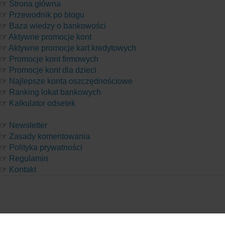
☞
Strona główna
☞
Przewodnik po blogu
☞
Baza wiedzy o bankowości
☞
Aktywne promocje kont
☞
Aktywne promocje kart kredytowych
☞
Promocje kont firmowych
☞
Promocje kont dla dzieci
☞
Najlepsze konta oszczędnościowe
☞
Ranking lokat bankowych
☞
Kalkulator odsetek
☞
Newsletter
☞
Zasady komentowania
☞
Polityka prywatności
☞
Regulamin
☞
Kontakt