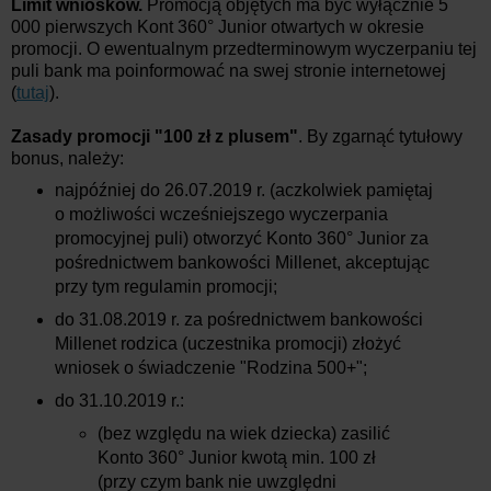
Limit wniosków.
Promocją objętych ma być wyłącznie 5
000 pierwszych Kont 360° Junior otwartych w okresie
promocji. O ewentualnym przedterminowym wyczerpaniu tej
puli bank ma poinformować na swej stronie internetowej
(
tutaj
).
Zasady promocji "100 zł z plusem"
. By zgarnąć tytułowy
bonus, należy:
najpóźniej do 26.07.2019 r. (aczkolwiek pamiętaj
o możliwości wcześniejszego wyczerpania
promocyjnej puli) otworzyć Konto 360° Junior za
pośrednictwem bankowości Millenet, akceptując
przy tym regulamin promocji;
do 31.08.2019 r. za pośrednictwem bankowości
Millenet rodzica (uczestnika promocji) złożyć
wniosek o świadczenie "Rodzina 500+";
do 31.10.2019 r.:
(bez względu na wiek dziecka) zasilić
Konto 360° Junior kwotą min. 100 zł
(przy czym bank nie uwzględni