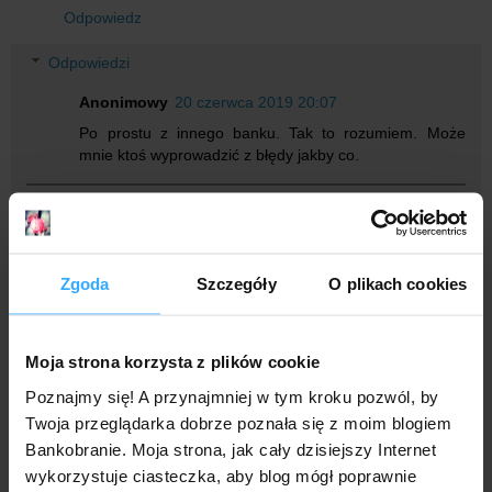
Odpowiedz
Odpowiedzi
Anonimowy
20 czerwca 2019 20:07
Po prostu z innego banku. Tak to rozumiem. Może
mnie ktoś wyprowadzić z błędy jakby co.
Odpowiedz
Anonimowy
20 czerwca 2019 10:42
Zgoda
Szczegóły
O plikach cookies
dzieki wielkie - konto zalożone!
Odpowiedz
Moja strona korzysta z plików cookie
Poznajmy się! A przynajmniej w tym kroku pozwól, by
draw
21 czerwca 2019 12:06
Twoja przeglądarka dobrze poznała się z moim blogiem
moje dziecko nie ma dowodu, i jest problem z numerem
Bankobranie. Moja strona, jak cały dzisiejszy Internet
legitymacji, pole się nie odznacza ?? nie da się przejsc dalej
wykorzystuje ciasteczka, aby blog mógł poprawnie
o co chodzi ?