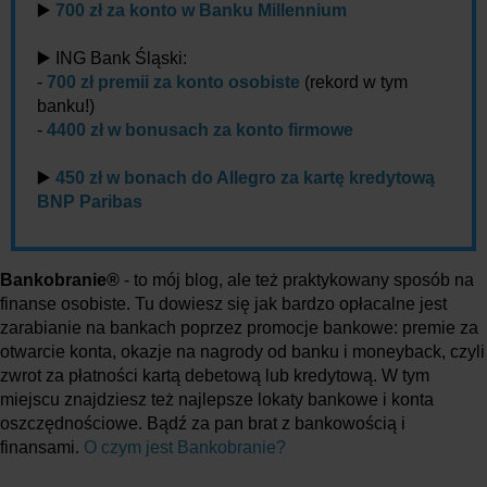
▶️
700 zł za konto w Banku Millennium
▶️ ING Bank Śląski:
-
700 zł premii za konto osobiste
(rekord w tym
banku!)
-
4400 zł w bonusach za konto firmowe
▶️
450 zł w bonach do Allegro za kartę kredytową
BNP Paribas
Bankobranie®
- to mój blog, ale też praktykowany sposób na
finanse osobiste. Tu dowiesz się jak bardzo opłacalne jest
zarabianie na bankach poprzez promocje bankowe: premie za
otwarcie konta, okazje na nagrody od banku i moneyback, czyli
zwrot za płatności kartą debetową lub kredytową. W tym
miejscu znajdziesz też najlepsze lokaty bankowe i konta
oszczędnościowe. Bądź za pan brat z bankowością i
finansami.
O czym jest Bankobranie?