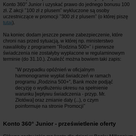
Konto 360° Junior i uzyskać prawo do jednego bonusu 100
zł. Z akcji "100 zł z plusem" wykluczone są osoby
uczestniczące w promocji "300 zł z plusem" (o której piszę
tutaj
).
Na koniec dodam jeszcze pewne zabezpieczenie, które
chroni nas przed sytuacją, w której np. ministerstwo
nawaliłoby z programem "Rodzina 500+" i pierwsze
świadczenia nie zostałyby wypłacone w regulaminowym
terminie (do 31.10.). Znaleźć można bowiem taki zapis:
"W przypadku opóźnień w oficjalnym
harmonogramie wypłat świadczeń w ramach
programu „Rodzina 500+”, Bank może podjąć
decyzję o wydłużeniu okresu na spełnienie
warunku [wpływu świadczenia - przyp. Mr.
Złotówa] oraz zmianie daty (...), o czym
poinformuje na stronie Promocji"
Konto 360° Junior - prześwietlenie oferty