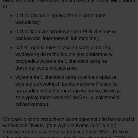
Główne cechy jakie ma konto dla dzieci w Banku Millennium
to:
0 zł za otwarcie i prowadzenie konta (bez
warunków);
0 zł za krajowe przelewy Elixir PLN zlecane w
bankowości internetowej lub mobilnej;
0/4 zł - opłata miesięczna za kartę płatniczą
wydawaną do rachunku nie jest pobierana w
przypadku wykonania 1 płatności kartą na
dowolną kwotę miesięcznie;
wykonanie 1 płatności kartą zwalnia z opłat za
wypłaty z dowolnych bankomatów w Polsce (w
przypadku niespełnienia tego warunku, prowizja
za wypłatę może wynieść do 5 zł - w zależności
od bankomatu).
Wniosek o konto znajdziesz po zalogowaniu do bankowości
w zakładce "Konta" (tam wybierz Konto 360° Junior).
Umowę o konto zawrzesz za pomocą hasła SMS. Tylko w
taki sposób założone konta kwalifikują do promocji "100 zł z