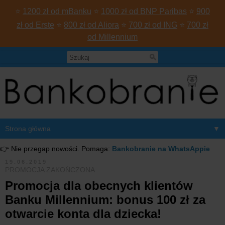
⭐
1200 zł od mBanku
⭐
1000 zł od BNP Paribas
⭐
900
zł od Erste
⭐
800 zł od Aliora
⭐
700 zł od ING
⭐
700 zł
od Millennium
▼
👉 Nie przegap nowości. Pomaga:
Bankobranie na WhatsAppie
19.06.2019
PROMOCJA ZAKOŃCZONA
Promocja dla obecnych klientów
Banku Millennium: bonus 100 zł za
otwarcie konta dla dziecka!