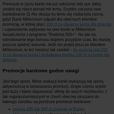
Pierwsze w życiu konto ma już założone mój syn, który
urodził się nieco ponad rok temu. Szybko zaczyna swe
bankobranie 😉 Ale okazja ku temu się nadarzyła zacna,
gdyż Bank Millennium odpalił dla obecnych klientów
promocję, w której płaci
100 zł za otwarcie konta dla dziecka
i zapewnienie wpływów na swe konto w Millennium
świadczenia z programu "Rodzina 500+". No ale na
odnotowanie tego bonusu dopiero przyjdzie czas, bo muszę
jeszcze spełnić warunki. Jeśli nie jesteś jeszcze klientem
Millennium, to też możesz tak zarobić -
do wzięcia jest 200
zł za otwarcie konta i dodatkowa premia 100 zł za konto dla
dziecka
.
Promocje bankowe godne uwagi
Jest tego sporo. Mimo wakacji banki wykazują się sporą
aktywnością w serwowaniu promocji, dzięki czemu wybór
jest duży i łatwo dopasować ofertę do swych możliwości. I
tak najpopularniejszymi w chwili obecnej okazjami do
łatwego zarobku są poniższe promocje bankowe:
premia 200 lub 300 zł za konto w Banku