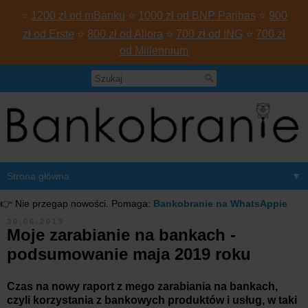
⭐
1200 zł od mBanku
⭐
1000 zł od BNP Paribas
⭐
900
zł od Erste
⭐
800 zł od Aliora
⭐
700 zł od ING
⭐
700 zł
od Millennium
▼
👉 Nie przegap nowości. Pomaga:
Bankobranie na WhatsAppie
30.06.2019
Moje zarabianie na bankach -
podsumowanie maja 2019 roku
Czas na nowy raport z mego zarabiania na bankach,
czyli korzystania z bankowych produktów i usług, w taki