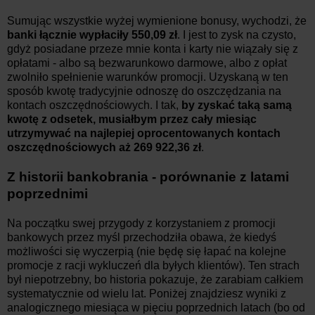
Sumując wszystkie wyżej wymienione bonusy, wychodzi, że
banki łącznie wypłaciły 550,09 zł
. I jest to zysk na czysto,
gdyż posiadane przeze mnie konta i karty nie wiązały się z
opłatami - albo są bezwarunkowo darmowe, albo z opłat
zwolniło spełnienie warunków promocji. Uzyskaną w ten
sposób kwotę tradycyjnie odnoszę do oszczędzania na
kontach oszczędnościowych. I tak,
by zyskać taką samą
kwotę z odsetek,
musiałbym przez cały miesiąc
utrzymywać na najlepiej oprocentowanych kontach
oszczędnościowych aż ‭‭269 922,36 zł
.
Z historii bankobrania - porównanie z latami
poprzednimi
Na początku swej przygody z korzystaniem z promocji
bankowych przez myśl przechodziła obawa, że kiedyś
możliwości się wyczerpią (nie będę się łapać na kolejne
promocje z racji wykluczeń dla byłych klientów). Ten strach
był niepotrzebny, bo historia pokazuje, że zarabiam całkiem
systematycznie od wielu lat. Poniżej znajdziesz wyniki z
analogicznego miesiąca w pięciu poprzednich latach (bo od