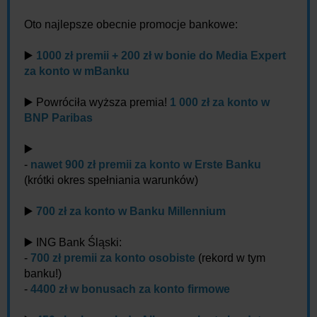
Oto najlepsze obecnie promocje bankowe:
▶️
1000 zł premii + 200 zł w bonie do Media Expert
za konto w mBanku
▶️ Powróciła wyższa premia!
1 000 zł za konto w
BNP Paribas
▶️
-
nawet 900 zł premii za konto w Erste Banku
(krótki okres spełniania warunków)
▶️
700 zł za konto w Banku Millennium
▶️ ING Bank Śląski:
-
700 zł premii za konto osobiste
(rekord w tym
banku!)
-
4400 zł w bonusach za konto firmowe