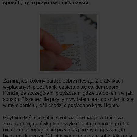
sposób, by to przynosiło mi korzyści.
Za mną jest kolejny bardzo dobry miesiąc. Z gratyfikacji
wypłacanych przez banki uzbierało się całkiem sporo.
Poniżej ze szczegółami przytaczam, gdzie zarobiłem i w jaki
sposób. Piszę też, ile przy tym wydałem oraz co zmieniło się
w mym portfelu, jeśli chodzi o posiadane karty i konta.
Gdybym dziś miał sobie wyobrazić sytuację, w której za
zakupy płacę gotówką lub "zwykłą" kartą, a bank tego i tak
nie docenia, łupiąc mnie przy okazji różnymi opłatami, to
byłby mój koszmar. Od lat bowiem dobieram sobie tak konta