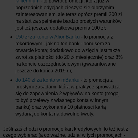
Millennium
- to powrót promocji, która już w
poprzednich edycjach cieszyła się olbrzymim
zainteresowaniem, ale teraz oprócz premii 200 zł
na start za spełnienie bardzo prostych warunków,
jest też jeszcze dodatkowa premia 100 zł;
150 zł za konto w Alior Banku
- to promocja z
rekordowym - jak na ten bank - bonusem za
otwarcie konta; dodatkowo do wzięcia jest także
zwrot za płatności (do 20 zł miesięcznie) oraz 3%
na koncie oszczędnościowym (gwarantowane
jeszcze do końca 2019 r.);
do 140 zł za konto w mBanku
- to promocja z
prostymi zasadami, która w praktyce sprowadza
się do zapewnienia 2 wpływów na konto (mogą
to być przelewy z własnego konta w innym
banku) oraz wykonania 10 płatności kartą
wydaną do konta na dowolne kwoty.
Jeśli zaś chodzi o promocje kart kredytowych, to też jest z
czego wybierać (a co ważne, udział w tych promocjach -