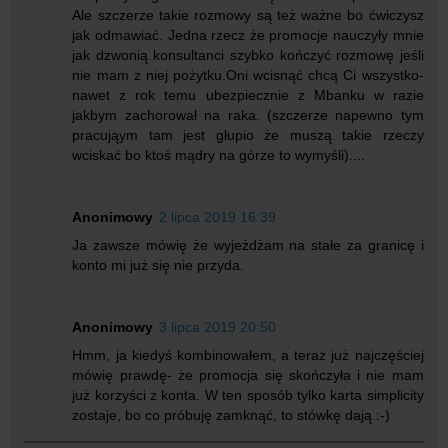
Ale szczerze takie rozmowy są też ważne bo ćwiczysz
jak odmawiać. Jedna rzecz że promocje nauczyły mnie
jak dzwonią konsultanci szybko kończyć rozmowę jeśli
nie mam z niej pożytku.Oni wcisnąć chcą Ci wszystko-
nawet z rok temu ubezpiecznie z Mbanku w razie
jakbym zachorował na raka. (szczerze napewno tym
pracująym tam jest głupio że muszą takie rzeczy
wciskać bo ktoś mądry na górze to wymyśli)....
Anonimowy
2 lipca 2019 16:39
Ja zawsze mówię że wyjeżdżam na stałe za granicę i
konto mi już się nie przyda.
Anonimowy
3 lipca 2019 20:50
Hmm, ja kiedyś kombinowałem, a teraz już najczęściej
mówię prawdę- że promocja się skończyła i nie mam
już korzyści z konta. W ten sposób tylko karta simplicity
zostaje, bo co próbuję zamknąć, to stówkę dają :-)