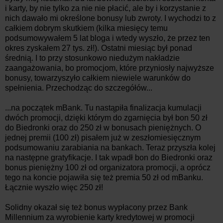
i karty, by nie tylko za nie nie płacić, ale by i korzystanie z
nich dawało mi określone bonusy lub zwroty. I wychodzi to z
całkiem dobrym skutkiem (kilka miesięcy temu
podsumowywałem 5 lat bloga i wtedy wyszło, że przez ten
okres zyskałem 27 tys. zł!). Ostatni miesiąc był ponad
średnią. I to przy stosunkowo niedużym nakładzie
zaangażowania, bo promocjom, które przyniosły najwyższe
bonusy, towarzyszyło całkiem niewiele warunków do
spełnienia. Przechodząc do szczegółów...
...na początek mBank. Tu nastąpiła finalizacja kumulacji
dwóch promocji, dzięki którym do zgarnięcia był bon 50 zł
do Biedronki oraz do 250 zł w bonusach pieniężnych. O
jednej premii (100 zł) pisałem już w zeszłomiesięcznym
podsumowaniu zarabiania na bankach. Teraz przyszła kolej
na następne gratyfikacje. I tak wpadł bon do Biedronki oraz
bonus pieniężny 100 zł od organizatora promocji, a oprócz
tego na koncie pojawiła się też premia 50 zł od mBanku.
Łącznie wyszło więc 250 zł!
Solidny okazał się też bonus wypłacony przez Bank
Millennium za wyrobienie karty kredytowej w promocji