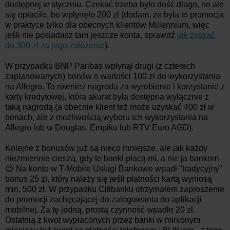
dostępnej w styczniu. Czekać trzeba było dość długo, no ale
się opłaciło, bo wpłynęło 200 zł (dodam, że była to promocja
w praktyce tylko dla obecnych klientów Millennium, więc
jeśli nie posiadasz tam jeszcze konta, sprawdź
jak zyskać
do 300 zł za jego założenie
).
W przypadku BNP Paribas wpłynął drugi (z czterech
zaplanowanych) bonów o wartości 100 zł do wykorzystania
na Allegro. To również nagroda za wyrobienie i korzystanie z
karty kredytowej, która akurat była dostępna wyłącznie z
taką nagrodą (a obecnie klient też może uzyskać 400 zł w
bonach, ale z możliwością wyboru ich wykorzystania na
Allegro lub w Douglas, Empiku lub RTV Euro AGD).
Kolejne z bonusów już są nieco mniejsze, ale jak każdy
niezmiennie cieszą, gdy to banki płacą mi, a nie ja bankom
😉 Na konto w T-Mobile Usługi Bankowe wpadł "tradycyjny"
bonus 25 zł, który należy się jeśli płatności kartą wyniosą
min. 500 zł. W przypadku Citibanku otrzymałem zaproszenie
do promocji zachęcającej do zalogowania do aplikacji
mobilnej. Za tę jedną, prostą czynność wpadło 20 zł.
Ostatnią z kwot wypłaconych przez banki w minionym