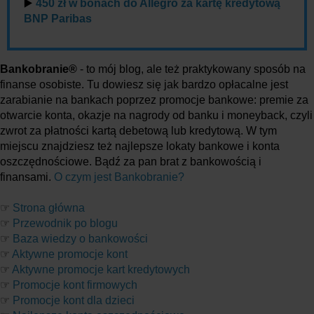
▶️
450 zł w bonach do Allegro za kartę kredytową
BNP Paribas
Bankobranie®
- to mój blog, ale też praktykowany sposób na
finanse osobiste. Tu dowiesz się jak bardzo opłacalne jest
zarabianie na bankach poprzez promocje bankowe: premie za
otwarcie konta, okazje na nagrody od banku i moneyback, czyli
zwrot za płatności kartą debetową lub kredytową. W tym
miejscu znajdziesz też najlepsze lokaty bankowe i konta
oszczędnościowe. Bądź za pan brat z bankowością i
finansami.
O czym jest Bankobranie?
☞
Strona główna
☞
Przewodnik po blogu
☞
Baza wiedzy o bankowości
☞
Aktywne promocje kont
☞
Aktywne promocje kart kredytowych
☞
Promocje kont firmowych
☞
Promocje kont dla dzieci