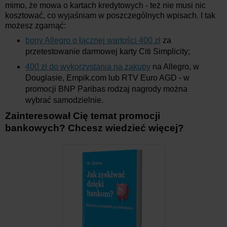
mimo, że mowa o kartach kredytowych - też nie musi nic
kosztować, co wyjaśniam w poszczególnych wpisach. I tak
możesz zgarnąć:
bony Allegro o łącznej wartości 400 zł
za
przetestowanie darmowej karty Citi Simplicity;
400 zł do wykorzystania na zakupy
na Allegro, w
Douglasie, Empik.com lub RTV Euro AGD - w
promocji BNP Paribas rodzaj nagrody można
wybrać samodzielnie.
Zainteresował Cię temat promocji
bankowych? Chcesz wiedzieć więcej?