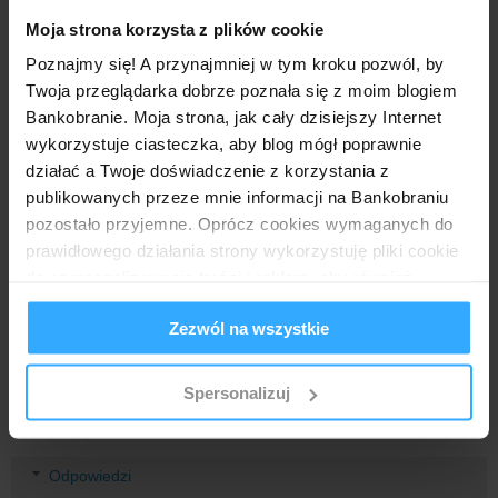
BNP Paribas: 100 zł za konto i bon 100 zł za kartę
mBank: 100 zł + 100 zł + bon 50 zł
Moja strona korzysta z plików cookie
Getin: 50 zł za konto + 100 zł za polecenie
Poznajmy się! A przynajmniej w tym kroku pozwól, by
Millennium: 200 zł za kartę
Twoja przeglądarka dobrze poznała się z moim blogiem
Odpowiedz
Bankobranie. Moja strona, jak cały dzisiejszy Internet
wykorzystuje ciasteczka, aby blog mógł poprawnie
Odpowiedzi
działać a Twoje doświadczenie z korzystania z
Mr. Złotówa
1 lipca 2019 22:18
publikowanych przeze mnie informacji na Bankobraniu
Gratuluję i życzę dalszego owocnego bankobrania!
pozostało przyjemne. Oprócz cookies wymaganych do
prawidłowego działania strony wykorzystuję pliki cookie
Odpowiedz
do spersonalizowania treści i reklam, aby również
analizować ruch w mojej witrynie. Informacje o tym, jak
Zezwól na wszystkie
korzystasz z bloga, udostępniam moim partnerom
Anonimowy
30 czerwca 2019 19:34
społecznościowym, reklamowym i analitycznym.
Złotówko, a okazji z Santanderem nie wykorzystałeś? Taka
Partnerzy mogą połączyć te informacje z innymi danymi
Spersonalizuj
krótka karencja, a właściwie to jej brak ;)
otrzymanymi od Ciebie lub uzyskanymi podczas
Odpowiedz
korzystania z ich usług.
Odpowiedzi