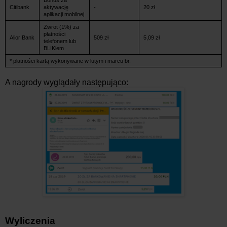
Bonus za
Citibank
aktywację
-
20 zł
aplikacji mobilnej
Zwrot (1%) za
płatności
Alior Bank
509 zł
5,09 zł
telefonem lub
BLIKiem
* płatności kartą wykonywane w lutym i marcu br.
A nagrody wyglądały następująco:
Wyliczenia