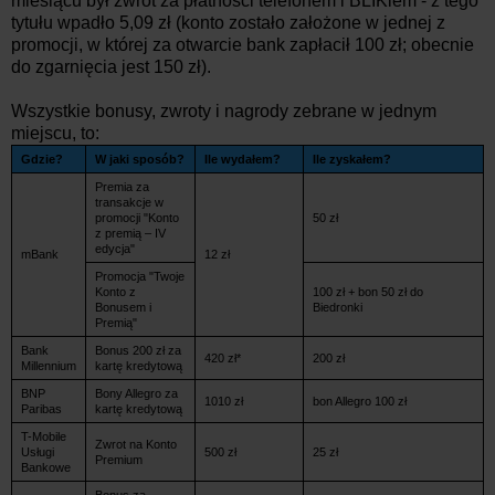
miesiącu był zwrot za płatności telefonem i BLIKiem - z tego
tytułu wpadło 5,09 zł (konto zostało założone w jednej z
promocji, w której za otwarcie bank zapłacił 100 zł; obecnie
do zgarnięcia jest 150 zł).
Wszystkie bonusy, zwroty i nagrody zebrane w jednym
miejscu, to:
Gdzie?
W jaki sposób?
Ile wydałem?
Ile zyskałem?
Premia za
transakcje w
promocji "Konto
50 zł
z premią – IV
edycja"
mBank
12 zł
Promocja "Twoje
Konto z
100 zł + bon 50 zł do
Bonusem i
Biedronki
Premią"
Bank
Bonus 200 zł za
420 zł*
200 zł
Millennium
kartę kredytową
BNP
Bony Allegro za
1010 zł
bon Allegro 100 zł
Paribas
kartę kredytową
T-Mobile
Zwrot na Konto
Usługi
500 zł
25 zł
Premium
Bankowe