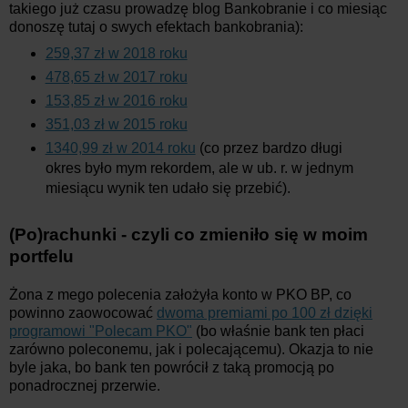
takiego już czasu prowadzę blog Bankobranie i co miesiąc
donoszę tutaj o swych efektach bankobrania):
259,37 zł w 2018 roku
478,65 zł w 2017 roku
153,85 zł w 2016 roku
351,03 zł w 2015 roku
1340,99 zł w 2014 roku
(co przez bardzo długi
okres było mym rekordem, ale w ub. r. w jednym
miesiącu wynik ten udało się przebić).
(Po)rachunki - czyli co zmieniło się w moim
portfelu
Żona z mego polecenia założyła konto w PKO BP, co
powinno zaowocować
dwoma premiami po 100 zł dzięki
programowi "Polecam PKO"
(bo właśnie bank ten płaci
zarówno poleconemu, jak i polecającemu). Okazja to nie
byle jaka, bo bank ten powrócił z taką promocją po
ponadrocznej przerwie.