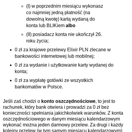
(I) w poprzednim miesiącu wykonasz
co najmniej jedną płatność (na
dowolną kwotę) kartą wydaną do
konta lub BLIKiem
albo
(II) posiadacz konta nie ukończył 26.
roku życia;
0 zł za krajowe przelewy Elixir PLN zlecane w
bankowości internetowej lub mobilnej;
0 zł za wydanie i użytkowanie karty wydanej do
konta;
0 zł za wypłatę gotówki ze wszystkich
bankomatów w Polsce.
Jeśli zaś chodzi o
konto oszczędnościowe
, to jest to
rachunek, który bank otwiera i prowadzi za 0 zł bez
konieczności spełniania jakichkolwiek warunków. Z konta
oszczędnościowego w danym miesiącu kalendarzowym
wykonać można jeden darmowy przelew. Za drugi i każdy
kolejny przelew (w tym samym miesiącu kalendarzowym)