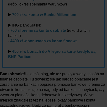
(krótki okres spełniania warunków)
▶️
700 zł za konto w Banku Millennium
▶️ ING Bank Śląski:
-
700 zł premii za konto osobiste
(rekord w tym
banku!)
-
4400 zł w bonusach za konto firmowe
▶️
450 zł w bonach do Allegro za kartę kredytową
BNP Paribas
Bankobranie®
- to mój blog, ale też praktykowany sposób na
finanse osobiste. Tu dowiesz się jak bardzo opłacalne jest
zarabianie na bankach poprzez promocje bankowe: premie za
otwarcie konta, okazje na nagrody od banku i moneyback, czyli
zwrot za płatności kartą debetową lub kredytową. W tym
miejscu znajdziesz też najlepsze lokaty bankowe i konta
oszczędnościowe. Bądź za pan brat z bankowością i