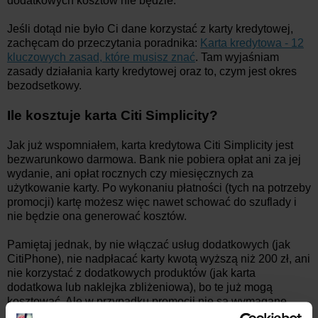
dodatkowych kosztów nie będzie.
Jeśli dotąd nie było Ci dane korzystać z karty kredytowej,
zachęcam do przeczytania poradnika:
Karta kredytowa - 12
kluczowych zasad, które musisz znać
. Tam wyjaśniam
zasady działania karty kredytowej oraz to, czym jest okres
bezodsetkowy.
Ile kosztuje karta Citi Simplicity?
Jak już wspomniałem, karta kredytowa Citi Simplicity jest
bezwarunkowo darmowa. Bank nie pobiera opłat ani za jej
wydanie, ani opłat rocznych czy miesięcznych za
użytkowanie karty. Po wykonaniu płatności (tych na potrzeby
promocji) kartę możesz więc nawet schować do szuflady i
nie będzie ona generować kosztów.
Pamiętaj jednak, by nie włączać usług dodatkowych (jak
CitiPhone), nie nadpłacać karty kwotą wyższą niż 200 zł, ani
nie korzystać z dodatkowych produktów (jak karta
dodatkowa lub naklejka zbliżeniowa), bo te już mogą
kosztować. Ale w przypadku promocji nie są wymagane.