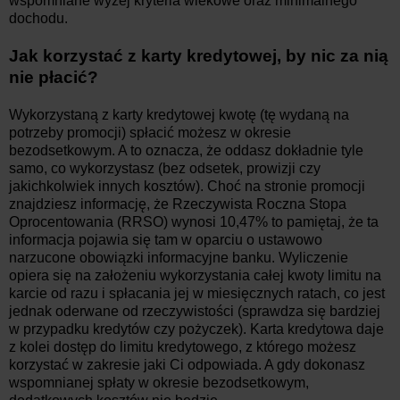
wspomniane wyżej kryteria wiekowe oraz minimalnego
dochodu.
Jak korzystać z karty kredytowej, by nic za nią
nie płacić?
Wykorzystaną z karty kredytowej kwotę (tę wydaną na
potrzeby promocji) spłacić możesz w okresie
bezodsetkowym. A to oznacza, że oddasz dokładnie tyle
samo, co wykorzystasz (bez odsetek, prowizji czy
jakichkolwiek innych kosztów). Choć na stronie promocji
znajdziesz informację, że Rzeczywista Roczna Stopa
Oprocentowania (RRSO) wynosi 10,47% to pamiętaj, że ta
informacja pojawia się tam w oparciu o ustawowo
narzucone obowiązki informacyjne banku. Wyliczenie
opiera się na założeniu wykorzystania całej kwoty limitu na
karcie od razu i spłacania jej w miesięcznych ratach, co jest
jednak oderwane od rzeczywistości (sprawdza się bardziej
w przypadku kredytów czy pożyczek). Karta kredytowa daje
z kolei dostęp do limitu kredytowego, z którego możesz
korzystać w zakresie jaki Ci odpowiada. A gdy dokonasz
wspomnianej spłaty w okresie bezodsetkowym,