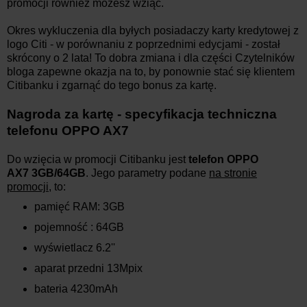
promocji również możesz wziąć.
Okres wykluczenia dla byłych posiadaczy karty kredytowej z
logo Citi - w porównaniu z poprzednimi edycjami - został
skrócony o 2 lata! To dobra zmiana i dla części Czytelników
bloga zapewne okazja na to, by ponownie stać się klientem
Citibanku i zgarnąć do tego bonus za kartę.
Nagroda za kartę - specyfikacja techniczna
telefonu OPPO AX7
Do wzięcia w promocji Citibanku jest
telefon OPPO
AX7 3GB/64GB
. Jego parametry podane
na stronie
promocji
, to:
pamięć RAM: 3GB
pojemność : 64GB
wyświetlacz 6.2''
aparat przedni 13Mpix
bateria 4230mAh