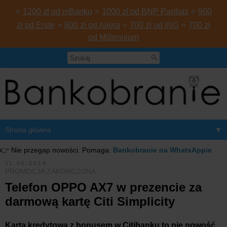
⭐
1200 zł od mBanku
⭐
1000 zł od BNP Paribas
⭐
900
zł od Erste
⭐
800 zł od Aliora
⭐
700 zł od ING
⭐
700 zł
od Millennium
▼
👉 Nie przegap nowości. Pomaga:
Bankobranie na WhatsAppie
11.06.2019
PROMOCJA ZAKOŃCZONA
Telefon OPPO AX7 w prezencie za
darmową kartę Citi Simplicity
Karta kredytowa z bonusem w Citibanku to nie nowość,