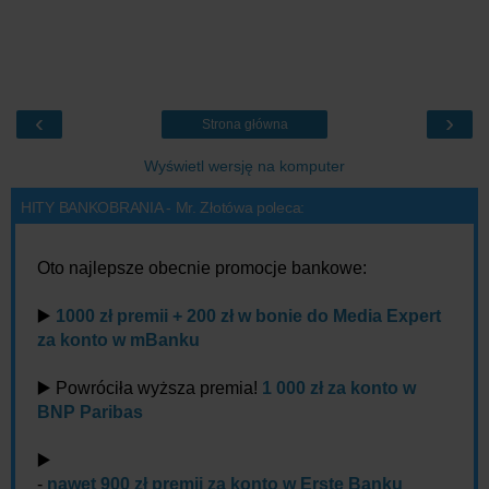
‹
›
Strona główna
Wyświetl wersję na komputer
HITY BANKOBRANIA - Mr. Złotówa poleca:
Oto najlepsze obecnie promocje bankowe:
▶️
1000 zł premii + 200 zł w bonie do Media Expert
za konto w mBanku
▶️ Powróciła wyższa premia!
1 000 zł za konto w
BNP Paribas
▶️
-
nawet 900 zł premii za konto w Erste Banku