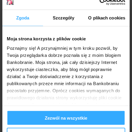
Przydatne dokumenty:
Zgoda
Szczegóły
O plikach cookies
regulamin promocji "Zostań posiadaczem Karty
Kredytowej Citi Simplicity i otrzymaj smartfon
OPPO AX7 3GB/64GB
"
Moja strona korzysta z plików cookie
tabela opłat i prowizji
Poznajmy się! A przynajmniej w tym kroku pozwól, by
Twoja przeglądarka dobrze poznała się z moim blogiem
Mr. Złotówa
o godz.:
09:28
Bankobranie. Moja strona, jak cały dzisiejszy Internet
wykorzystuje ciasteczka, aby blog mógł poprawnie
21 komentarzy:
działać a Twoje doświadczenie z korzystania z
publikowanych przeze mnie informacji na Bankobraniu
Anonimowy
14 czerwca 2019 01:29
pozostało przyjemne. Oprócz cookies wymaganych do
Co to za firma OPPO, pierwsze słyszę? Używał tego ktoś?
prawidłowego działania strony wykorzystuję pliki cookie
Czy to nie jakieś g**no pokroju Manty?
do spersonalizowania treści i reklam, aby również
Odpowiedz
analizować ruch w mojej witrynie. Informacje o tym, jak
Zezwól na wszystkie
korzystasz z bloga, udostępniam moim partnerom
Odpowiedzi
społecznościowym, reklamowym i analitycznym.