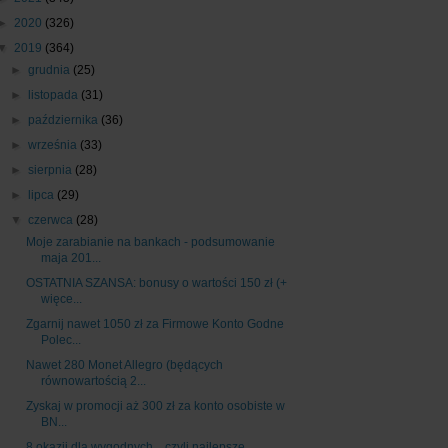
►
2020
(326)
▼
2019
(364)
►
grudnia
(25)
►
listopada
(31)
►
października
(36)
►
września
(33)
►
sierpnia
(28)
►
lipca
(29)
▼
czerwca
(28)
Moje zarabianie na bankach - podsumowanie
maja 201...
OSTATNIA SZANSA: bonusy o wartości 150 zł (+
więce...
Zgarnij nawet 1050 zł za Firmowe Konto Godne
Polec...
Nawet 280 Monet Allegro (będących
równowartością 2...
Zyskaj w promocji aż 300 zł za konto osobiste w
BN...
8 okazji dla wygodnych... czyli najlepsze