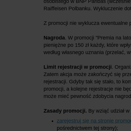
osobistego w BNP Paribas (wcześnie
Raiffeisen Polbanku. Wykluczenie do
Z promocji nie wyklucza ewentualne
Nagroda
. W promocji "Premia na la
pieniężne po 150 zł każdy, które wpł
według własnego uznania (przelać, w
Limit rejestracji w promocji
. Organi
Zatem akcja może zakończyć się prz
rejestracji. Gdyby tak się stało, to k
promocji, a kolejne rejestracje nie bę
może mieć pewność zdobycia nagrody
Zasady promocji.
By wziąć udział w 
zarejestruj się na stronie promoc
pośrednictwem tej strony);