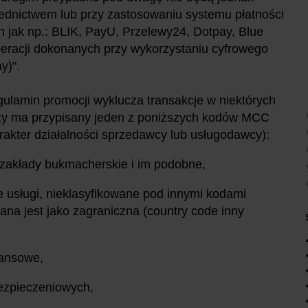
ednictwem lub przy zastosowaniu systemu płatności
ch jak np.: BLIK, PayU, Przelewy24, Dotpay, Blue
peracji dokonanych przy wykorzystaniu cyfrowego
ay)".
regulamin promocji wyklucza transakcje w niektórych
iczy ma przypisany jeden z poniższych kodów MCC
rakter działalności sprzedawcy lub usługodawcy):
z zakłady bukmacherskie i im podobne,
ne usługi, nieklasyfikowane pod innymi kodami
ana jest jako zagraniczna (country code inny
inansowe,
bezpieczeniowych,