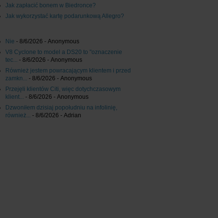
Jak zapłacić bonem w Biedronce?
Jak wykorzystać kartę podarunkową Allegro?
Nie
- 8/6/2026
- Anonymous
V8 Cyclone to model a DS20 to "oznaczenie
tec...
- 8/6/2026
- Anonymous
Również jestem powracającym klientem i przed
zamkn...
- 8/6/2026
- Anonymous
Przejęli klientów Citi, więc dotychczasowym
klient...
- 8/6/2026
- Anonymous
Dzwoniłem dzisiaj popołudniu na infolinię,
również...
- 8/6/2026
- Adrian