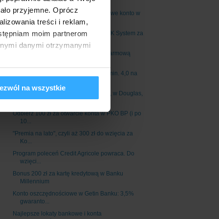
Alior ...
tało przyjemne. Oprócz
Hit powraca! Premia 200 zł za darmowe konto w
izowania treści i reklam,
Nest...
dostępniam moim partnerom
Aż 9 miesięcy treningów w ramach OK System za
darm...
innymi danymi otrzymanymi
Telefon OPPO AX7 w prezencie za darmową
kartę Citi...
Bonus 50 zł dla uczniów ze średnią min. 4,0 na
świ...
ezwól na wszystkie
Zyskaj 400 zł do wydania (na Allegro, w Douglas,
E...
Odbierz 100 zł za otwarcie konta w PKO BP (i po
10...
"Premia na lato", czyli aż 300 zł do wzięcia za
Ko...
Program poleceń Credit Agricole powraca. Do
wzięci...
Bonus 200 zł za kartę kredytową w Banku
Millennium
Konto oszczędnościowe w Getin Banku: 3,5%
gwaranto...
Najlepsze lokaty bankowe i konta