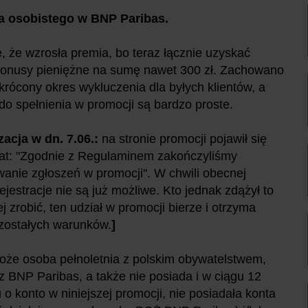
a osobistego w BNP Paribas.
e, że wzrosła premia, bo teraz łącznie uzyskać
onusy pieniężne na sumę nawet 300 zł. Zachowano
krócony okres wykluczenia dla byłych klientów, a
do spełnienia w promocji są bardzo proste.
zacja w dn. 7.06.:
na stronie promocji pojawił się
at: "Zgodnie z Regulaminem zakończyliśmy
anie zgłoszeń w promocji". W chwili obecnej
rejestracje nie są już możliwe. Kto jednak zdążył to
j zrobić, ten udział w promocji bierze i otrzyma
ozostałych warunków.
]
oże osoba pełnoletnia z polskim obywatelstwem,
z BNP Paribas, a także nie posiada i w ciągu 12
o konto w niniejszej promocji, nie posiadała konta