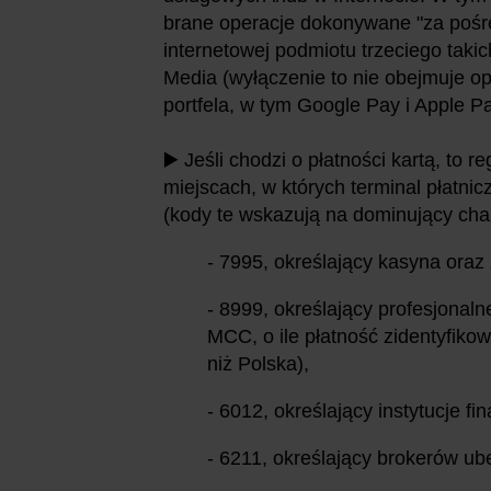
brane operacje dokonywane "za pośr
internetowej podmiotu trzeciego taki
Media (wyłączenie to nie obejmuje o
portfela, w tym Google Pay i Apple P
▶️ Jeśli chodzi o płatności kartą, to 
miejscach, w których terminal płatn
(kody te wskazują na dominujący cha
- 7995, określający kasyna ora
- 8999, określający profesjonal
MCC, o ile płatność zidentyfikow
niż Polska),
- 6012, określający instytucje f
- 6211, określający brokerów u