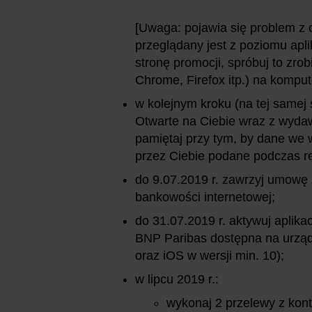
[Uwaga: pojawia się problem z 
przeglądany jest z poziomu apli
stronę promocji, spróbuj to zrob
Chrome, Firefox itp.) na kompute
w kolejnym kroku (na tej samej 
Otwarte na Ciebie wraz z wydaw
pamiętaj przy tym, by dane we w
przez Ciebie podane podczas re
do 9.07.2019 r. zawrzyj umowę 
bankowości internetowej;
do 31.07.2019 r. aktywuj aplika
BNP Paribas dostępna na urząd
oraz iOS w wersji min. 10);
w lipcu 2019 r.:
wykonaj 2 przelewy z kon