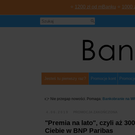
⭐
1200 zł od mBanku
⭐
1000 
Jesteś tu pierwszy raz?
Promocje kont
Promocje
👉 Nie przegap nowości. Pomaga:
Bankobranie na W
4.06.2019
PROMOCJA ZAKOŃCZONA
"Premia na lato", czyli aż 30
Ciebie w BNP Paribas