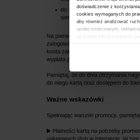
doświadczenie z korzystania
do 22.09.2019 r. (o kolejnym b
cookies wymaganych do prawid
sierpniu).
aby również analizować ruch
społecznościowym, reklamow
Na pierwszą z tych wiadomości będzie
od Ciebie lub uzyskanymi po
zalogować się na stronie promocji, 
konta założonego w promocji - bo to
wypłata przewidziana jest do 31.08. o
Pamiętaj, że do dnia otrzymania nag
do niego kartą oraz dostępem do ban
Ważne wskazówki
Spełniając warunki promocji, pamięta
▶️ Płatności kartą na potrzeby prom
usługowych i/lub w Internecie. W ty