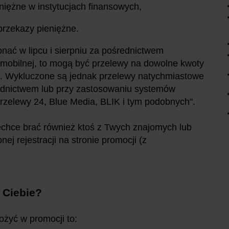
eniężne w instytucjach finansowych,
 przekazy pieniężne.
onać w lipcu i sierpniu za pośrednictwem
i mobilnej, to mogą być przelewy na dowolne kwoty
. Wykluczone są jednak przelewy natychmiastowe
ednictwem lub przy zastosowaniu systemów
 Przelewy 24, Blue Media, BLIK i tym podobnych".
 zechce brać również ktoś z Twych znajomych lub
ej rejestracji na stronie promocji (z
a Ciebie?
ożyć w promocji to: