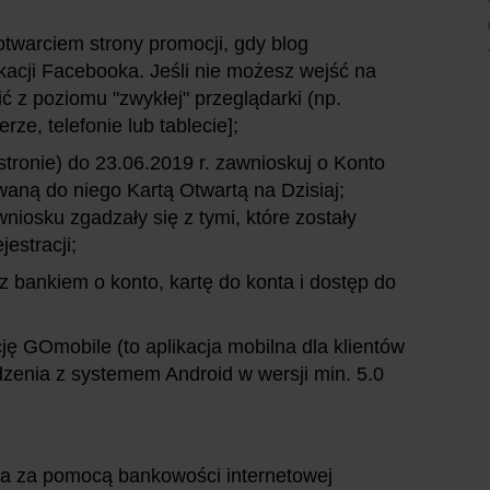
otwarciem strony promocji, gdy blog
kacji Facebooka. Jeśli nie możesz wejść na
ić z poziomu "zwykłej" przeglądarki (np.
rze, telefonie lub tablecie];
stronie) do 23.06.2019 r. zawnioskuj o Konto
aną do niego Kartą Otwartą na Dzisiaj;
niosku zgadzały się z tymi, które zostały
jestracji;
z bankiem o konto, kartę do konta i dostęp do
cję GOmobile (to aplikacja mobilna dla klientów
zenia z systemem Android w wersji min. 5.0
ta za pomocą bankowości internetowej