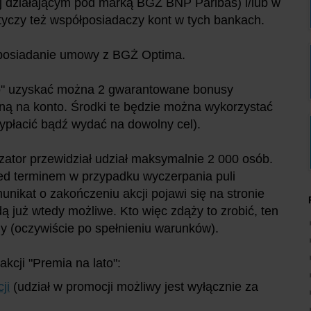
j działającym pod marką BGŻ BNP Paribas) i/lub w
tyczy też współposiadaczy kont w tych bankach.
 posiadanie umowy z BGŻ Optima.
to" uzyskać można 2 gwarantowane bonusy
yną na konto. Środki te będzie można wykorzystać
ypłacić bądź wydać na dowolny cel).
zator przewidział udział maksymalnie 2 000 osób.
ed terminem w przypadku wyczerpania puli
omunikat o zakończeniu akcji pojawi się na stronie
dą już wtedy możliwe. Kto więc zdąży to zrobić, ten
 (oczywiście po spełnieniu warunków).
akcji "Premia na lato":
ji
(udział w promocji możliwy jest wyłącznie za