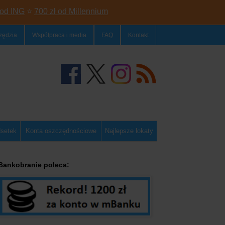
 od ING
⭐
700 zł od Millennium
zędzia
Współpraca i media
FAQ
Kontakt
dsetek
Konta oszczędnościowe
Najlepsze lokaty
Bankobranie poleca: