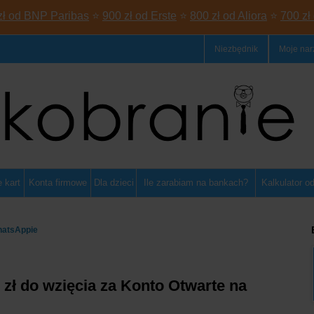
zł od BNP Paribas
⭐
900 zł od Erste
⭐
800 zł od Aliora
⭐
700 zł
Niezbędnik
Moje nar
 kart
Konta firmowe
Dla dzieci
Ile zarabiam na bankach?
Kalkulator o
hatsAppie
0 zł do wzięcia za Konto Otwarte na