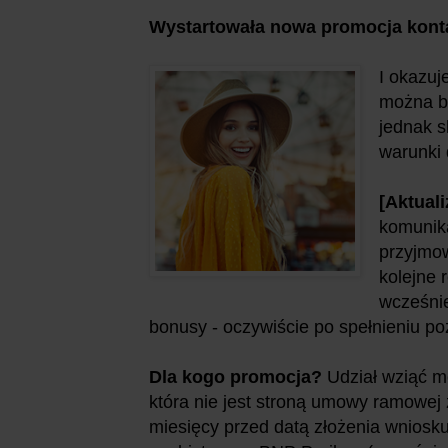
Wystartowała nowa promocja kont
I okazuj
można b
jednak s
warunki 
[Aktuali
komunik
przyjmow
kolejne 
wcześnie
bonusy - oczywiście po spełnieniu p
Dla kogo promocja?
Udział wziąć m
która nie jest stroną umowy ramowej 
miesięcy przed datą złożenia wniosku 