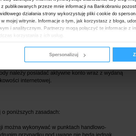
 z publikowanych przeze mnie informacji na Bankobraniu pozos
onusie 150 zł za spełnienie warunków w
łowego działania strony wykorzystuję pliki cookie do spersonal
 w mojej witrynie. Informacje o tym, jak korzystasz z bloga, u
ym i analitycznym. Partnerzy mogą połączyć te informacje z 
 trzeba zareagować i najpóźniej do 27.08.2019 r.
dczas korzystania z ich usług.
gdzie do podania będzie konieczny numer rachunku
 właśnie na ten rachunek będą wpływać bonusy. Ich
Spersonalizuj
Z
raz 30.09.2019 r.
rody należy posiadać aktywne konto wraz z wydaną
kowości internetowej.
j o poniższych zasadach:
ocji można wykonywać w punktach handlowo-
m drugim przypadku pod uwagę nie będą jednak