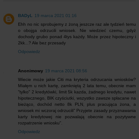
BADyL
19 marca 2021 01:16
Ehh no nic sprobujemy z żoną jeszcze raz ale tydzień temu
o obojga odrzucili wniosek. Nie wiedzieć czemu, gdyż
dochody grubo ponad 4tys każdy. Może przez hipoteczny i
2kk...? Ale bez przesady
Odpowiedz
Anonimowy
19 marca 2021 08:56
Wiecie może jakie Citi ma kryteria odrzucania wniosków?
Miałęm u nich kartę, zamkniętą 2 lata temu, obecnie mam
"tylko" 2 kredytówki, limit 5k kazda, żadnego kredytu, nawet
hipotecznego, BIK czyściutki, wszystko zawsze spłacane na
bieżąco, dochód netto 8k PLN, plus pracująca żona, a
wniosek mi wczoraj odrzucili" Przyjete zasady przyznawania
karty kredytowej nie pozwalają obecnie na pozytywne
rozpatrzenie wniosku".
Odpowiedz