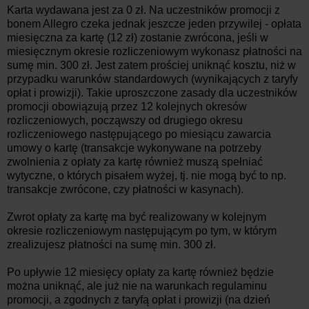
Karta wydawana jest za 0 zł. Na uczestników promocji z
bonem Allegro czeka jednak jeszcze jeden przywilej - opłata
miesięczna za kartę (12 zł) zostanie zwrócona, jeśli w
miesięcznym okresie rozliczeniowym wykonasz płatności na
sumę min. 300 zł. Jest zatem prościej uniknąć kosztu, niż w
przypadku warunków standardowych (wynikających z taryfy
opłat i prowizji). Takie uproszczone zasady dla uczestników
promocji obowiązują przez 12 kolejnych okresów
rozliczeniowych, począwszy od drugiego okresu
rozliczeniowego następującego po miesiącu zawarcia
umowy o kartę (transakcje wykonywane na potrzeby
zwolnienia z opłaty za kartę również muszą spełniać
wytyczne, o których pisałem wyżej, tj. nie mogą być to np.
transakcje zwrócone, czy płatności w kasynach).
Zwrot opłaty za kartę ma być realizowany w kolejnym
okresie rozliczeniowym następującym po tym, w którym
zrealizujesz płatności na sumę min. 300 zł.
Po upływie 12 miesięcy opłaty za kartę również będzie
można uniknąć, ale już nie na warunkach regulaminu
promocji, a zgodnych z taryfą opłat i prowizji (na dzień