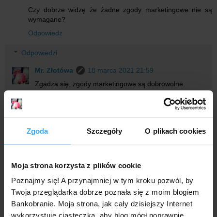
Czy dobrze widzę że żadne zgody marketingowe nie są
wymagane?
Odpowiedz
Odpowiedzi
Mr. Złotówa
18 marca 2021 21:59
Zgadza się, zgody marketingowe są dobrowolne.
Odpowiedz
Zgoda
Szczegóły
O plikach cookies
Robto
18 marca 2021 18:38
Czy mogę wnioskować o kartę kredytową jeśli mam złożony
wniosek o zamkniecie konta i czekam aż się zamknie ?
Moja strona korzysta z plików cookie
Odpowiedz
Poznajmy się! A przynajmniej w tym kroku pozwól, by
Twoja przeglądarka dobrze poznała się z moim blogiem
Odpowiedzi
Bankobranie. Moja strona, jak cały dzisiejszy Internet
Mr. Złotówa
18 marca 2021 22:00
wykorzystuje ciasteczka, aby blog mógł poprawnie