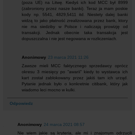
(poza UE) na Litwę. Kiedyś ich kod MCC był 8999
(zabroniony przez nasze banki). Teraz ja mam poskie
kody np. 5541, 4829,5411 itd. Niestety dalej banki
widzą to jako płatność zrealizowana przez bank, ktory
nie ma siedziby w Polsce i naliczają prowizję od
transakcji. Jednak obecnie taka transakcja jest
dopuszczalna i nie jest negowana w rozliczeniach.
Anonimowy
23 marca 2021 11:26
Zawsze mieli MCC faktycznego sprzedawcy oprócz
okresu 3 miesięcy po "awarii" kiedy to wystawca ich
kart został zablokowany przez jakiś tam ich urząd.
Pytanie jednak było o konkretnie citibank, który jak
wiadomo leci mocno w kulki.
Odpowiedz
Anonimowy
24 marca 2021 08:57
Nie wiem jakie są kryteria, ale mi i znajomym odrzucili