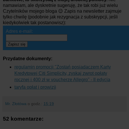
namawiam, ale dyskretnie sugeruję, że tak robi już wielu
Czytelników mojego bloga 😉 Zapis na newsletter zajmuje
tylko chwilę (podobnie jak rezygnacja z subskrypcji, jeśli
kiedykolwiek tak postanowisz):
Adres e-mail:
Zapisz się
Przydatne dokumenty:
regulamin promocji "Zostań posiadaczem Karty
Kredytowej Citi Simplicity, zyskaj zwrot opłaty
rocznej i 400 zł w voucherze Allegro" - II edycja
taryfa opłat i prowizji
Mr. Złotówa
o godz.:
15:19
52 komentarze: