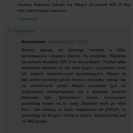
musimy dokonać zakupu na Allegro za ponad 400 zł aby
móc wykorzystać woucher ...
Odpowiedz
Odpowiedzi
Anonimowy
19 marca 2021 15:34
Robisz zakupy do jednego koszyka u kilku
sprzedawców i dopiero płacisz. To wszystko. Wydanie
za jednym strzałem 400 zł to nie problem. Trzeba tylko
wcześniej wiedzieć co się chce kupić i oczywiście znać
lub znaleźć sprawdzonych sprzedających. Allegro to
taki polski przekręt gdzie można nierzadko naciąć się
na chronionych przez Allegro oszustów (już po
trzykrotnym niewywiązaniu się z dostawy powinni
blokować tym "januszkom" konta, tymczasem
pozwalają nawet na to, żeby złodzieje mieli po kilka
kont i jak nałapią za dużo negatywów na jednym, to
sprzedają na drugim i robią to samo). Bezpieczniej jest
na AliExpress.