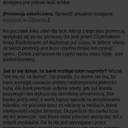
dostępna jest jednak dość krótko.
[Promocja zakończona.
Sprawdź aktualnie dostępne
promocje w Citibanku
.
]
Na początek kilka zdań dla tych, którzy z tego typu promocją
spotykają się po raz pierwszy (bo jeśli jesteś Czytelnikiem
bloga Bankobranie od dłuższego już czasu, to dobrze wiesz,
że takich promocji jest dużo i można dzięki nim zyskać
sporo - Ciebie zapraszam do części wpisu nieco niżej - pod
podkreśleniem).
Jak to się dzieje, że bank rozdaje takie nagrody?
Wszak
"nie ma nic za darmo". I to prawda. Za darmo nie ma, bo
bank wymaga zawarcia umowy i wykonywania płatności
kartą. Ale bank premiuje jedynie wtedy, gdy już klienta
pozyskuje i ten wykaże się określoną aktywnością. Dla
banku jest to więc o wiele lepszy sposób na pozyskiwanie
klientów, niż płacenie kroci za reklamę w mediach, której
efektywność ciężko zmierzyć. Oczywiście dla banku liczy
się też potencjał - taki klient może przecież skorzystać też z
innych produktów. Ale to nie jest wymagane i przez