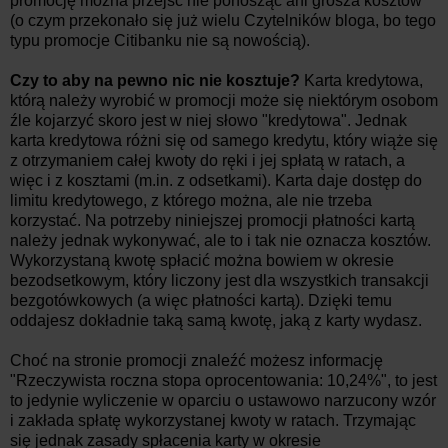
promocję można przejść nie ponosząc ani grosza kosztów
(o czym przekonało się już wielu Czytelników bloga, bo tego
typu promocje Citibanku nie są nowością).
Czy to aby na pewno nic nie kosztuje?
Karta kredytowa,
którą należy wyrobić w promocji może się niektórym osobom
źle kojarzyć skoro jest w niej słowo "kredytowa". Jednak
karta kredytowa różni się od samego kredytu, który wiąże się
z otrzymaniem całej kwoty do ręki i jej spłatą w ratach, a
więc i z kosztami (m.in. z odsetkami). Karta daje dostęp do
limitu kredytowego, z którego można, ale nie trzeba
korzystać. Na potrzeby niniejszej promocji płatności kartą
należy jednak wykonywać, ale to i tak nie oznacza kosztów.
Wykorzystaną kwotę spłacić można bowiem w okresie
bezodsetkowym, który liczony jest dla wszystkich transakcji
bezgotówkowych (a więc płatności kartą). Dzięki temu
oddajesz dokładnie taką samą kwotę, jaką z karty wydasz.
Choć na stronie promocji znaleźć możesz informację
"Rzeczywista roczna stopa oprocentowania: 10,24%", to jest
to jedynie wyliczenie w oparciu o ustawowo narzucony wzór
i zakłada spłatę wykorzystanej kwoty w ratach. Trzymając
się jednak zasady spłacenia karty w okresie