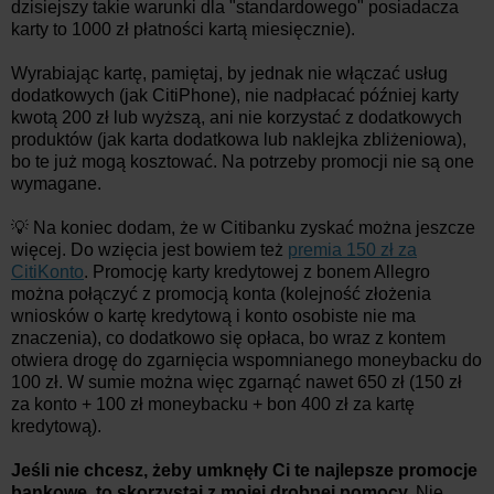
dzisiejszy takie warunki dla "standardowego" posiadacza
karty to 1000 zł płatności kartą miesięcznie).
Wyrabiając kartę, pamiętaj, by jednak nie włączać usług
dodatkowych (jak CitiPhone), nie nadpłacać później karty
kwotą 200 zł lub wyższą, ani nie korzystać z dodatkowych
produktów (jak karta dodatkowa lub naklejka zbliżeniowa),
bo te już mogą kosztować. Na potrzeby promocji nie są one
wymagane.
💡 Na koniec dodam, że w Citibanku zyskać można jeszcze
więcej. Do wzięcia jest bowiem też
premia 150 zł za
CitiKonto
. Promocję karty kredytowej z bonem Allegro
można połączyć z promocją konta (kolejność złożenia
wniosków o kartę kredytową i konto osobiste nie ma
znaczenia), co dodatkowo się opłaca, bo wraz z kontem
otwiera drogę do zgarnięcia wspomnianego moneybacku do
100 zł. W sumie można więc zgarnąć nawet 650 zł (150 zł
za konto + 100 zł moneybacku + bon 400 zł za kartę
kredytową).
Jeśli nie chcesz, żeby umknęły Ci te najlepsze promocje
bankowe, to skorzystaj z mojej drobnej pomocy.
Nie