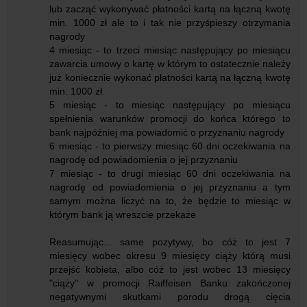
lub zacząć wykonywać płatności kartą na łączną kwotę
min. 1000 zł ale to i tak nie przyśpieszy otrzymania
nagrody
4 miesiąc - to trzeci miesiąc następujący po miesiącu
zawarcia umowy o kartę w którym to ostatecznie należy
już koniecznie wykonać płatności kartą na łączną kwotę
min. 1000 zł
5 miesiąc - to miesiąc następujący po miesiącu
spełnienia warunków promocji do końca którego to
bank najpóźniej ma powiadomić o przyznaniu nagrody
6 miesiąc - to pierwszy miesiąc 60 dni oczekiwania na
nagrodę od powiadomienia o jej przyznaniu
7 miesiąc - to drugi miesiąc 60 dni oczekiwania na
nagrodę od powiadomienia o jej przyznaniu a tym
samym można liczyć na to, że będzie to miesiąc w
którym bank ją wreszcie przekaże
Reasumując... same pozytywy, bo cóż to jest 7
miesięcy wobec okresu 9 miesięcy ciąży którą musi
przejść kobieta, albo cóż to jest wobec 13 miesięcy
"ciąży" w promocji Raiffeisen Banku zakończonej
negatywnymi skutkami porodu drogą cięcia