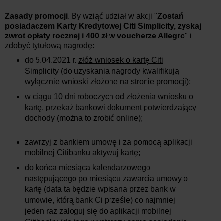
Zasady promocji
. By wziąć udział w akcji "
Zostań
posiadaczem Karty Kredytowej Citi Simplicity, zyskaj
zwrot opłaty rocznej i 400 zł w voucherze Allegro
" i
zdobyć tytułową nagrodę:
do 5.04.2021 r.
złóż wniosek o kartę Citi
Simplicity
(do uzyskania nagrody kwalifikują
wyłącznie wnioski złożone na stronie promocji);
w ciągu 10 dni roboczych od złożenia wniosku o
kartę, przekaż bankowi dokument potwierdzający
dochody (można to zrobić online);
zawrzyj z bankiem umowę i za pomocą aplikacji
mobilnej Citibanku aktywuj kartę;
do końca miesiąca kalendarzowego
następującego po miesiącu zawarcia umowy o
kartę (data ta będzie wpisana przez bank w
umowie, którą bank Ci prześle) co najmniej
jeden raz zaloguj się do aplikacji mobilnej