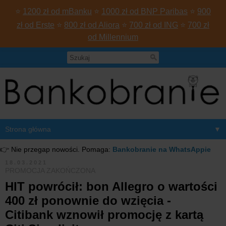
⭐
1200 zł od mBanku
⭐
1000 zł od BNP Paribas
⭐
900
zł od Erste
⭐
800 zł od Aliora
⭐
700 zł od ING
⭐
700 zł
od Millennium
▼
👉 Nie przegap nowości. Pomaga:
Bankobranie na WhatsAppie
18.03.2021
PROMOCJA ZAKOŃCZONA
HIT powrócił: bon Allegro o wartości
400 zł ponownie do wzięcia -
Citibank wznowił promocję z kartą