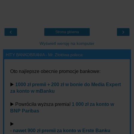
‹
›
Strona główna
Wyświetl wersję na komputer
HITY BANKOBRANIA - Mr. Złotówa poleca:
Oto najlepsze obecnie promocje bankowe:
▶️
1000 zł premii + 200 zł w bonie do Media Expert
za konto w mBanku
▶️ Powróciła wyższa premia!
1 000 zł za konto w
BNP Paribas
▶️
-
nawet 900 zł premii za konto w Erste Banku