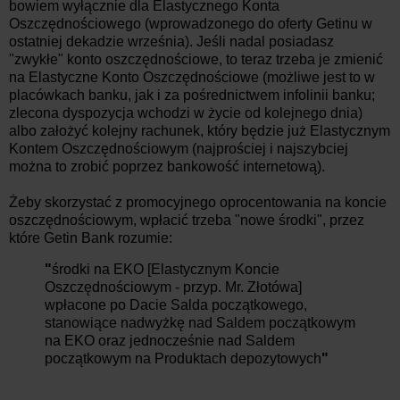
bowiem wyłącznie dla Elastycznego Konta
Oszczędnościowego (wprowadzonego do oferty Getinu w
ostatniej dekadzie września). Jeśli nadal posiadasz
"zwykłe" konto oszczędnościowe, to teraz trzeba je zmienić
na Elastyczne Konto Oszczędnościowe (możliwe jest to w
placówkach banku, jak i za pośrednictwem infolinii banku;
zlecona dyspozycja wchodzi w życie od kolejnego dnia)
albo założyć kolejny rachunek, który będzie już Elastycznym
Kontem Oszczędnościowym (najprościej i najszybciej
można to zrobić poprzez bankowość internetową).
Żeby skorzystać z promocyjnego oprocentowania na koncie
oszczędnościowym, wpłacić trzeba "nowe środki", przez
które Getin Bank rozumie:
"
środki na EKO [Elastycznym Koncie
Oszczędnościowym - przyp. Mr. Złotówa]
wpłacone po Dacie Salda początkowego,
stanowiące nadwyżkę nad Saldem początkowym
na EKO oraz jednocześnie nad Saldem
początkowym na Produktach depozytowych
"