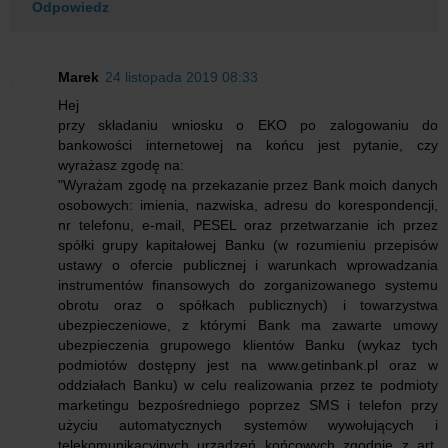
Odpowiedz
Marek
24 listopada 2019 08:33
Hej
przy składaniu wniosku o EKO po zalogowaniu do
bankowości internetowej na końcu jest pytanie, czy
wyrażasz zgodę na:
"Wyrażam zgodę na przekazanie przez Bank moich danych
osobowych: imienia, nazwiska, adresu do korespondencji,
nr telefonu, e-mail, PESEL oraz przetwarzanie ich przez
spółki grupy kapitałowej Banku (w rozumieniu przepisów
ustawy o ofercie publicznej i warunkach wprowadzania
instrumentów finansowych do zorganizowanego systemu
obrotu oraz o spółkach publicznych) i towarzystwa
ubezpieczeniowe, z którymi Bank ma zawarte umowy
ubezpieczenia grupowego klientów Banku (wykaz tych
podmiotów dostępny jest na www.getinbank.pl oraz w
oddziałach Banku) w celu realizowania przez te podmioty
marketingu bezpośredniego poprzez SMS i telefon przy
użyciu automatycznych systemów wywołujących i
telekomunikacyjnych urządzeń końcowych zgodnie z art.