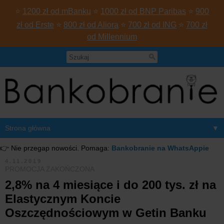
⭐
1200 zł od mBanku
⭐
1000 zł od BNP Paribas
⭐
900
zł od Erste
⭐
800 zł od Aliora
⭐
700 zł od ING
⭐
700 zł
od Millennium
▼
👉 Nie przegap nowości. Pomaga:
Bankobranie na WhatsAppie
4.11.2019
PROMOCJA ZAKOŃCZONA
2,8% na 4 miesiące i do 200 tys. zł na
Elastycznym Koncie
Oszczędnościowym w Getin Banku