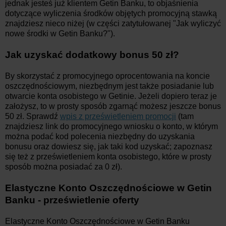
jednak jesteś już klientem Getin Banku, to objaśnienia
dotyczące wyliczenia środków objętych promocyjną stawką
znajdziesz nieco niżej (w części zatytułowanej "Jak wyliczyć
nowe środki w Getin Banku?").
Jak uzyskać dodatkowy bonus 50 zł?
By skorzystać z promocyjnego oprocentowania na koncie
oszczędnościowym, niezbędnym jest także posiadanie lub
otwarcie konta osobistego w Getinie. Jeżeli dopiero teraz je
założysz, to w prosty sposób zgarnąć możesz jeszcze bonus
50 zł. Sprawdź
wpis z prześwietleniem promocji
(tam
znajdziesz link do promocyjnego wniosku o konto, w którym
można podać kod polecenia niezbędny do uzyskania
bonusu oraz dowiesz się, jak taki kod uzyskać; zapoznasz
się też z prześwietleniem konta osobistego, które w prosty
sposób można posiadać za 0 zł).
Elastyczne Konto Oszczędnościowe w Getin
Banku - prześwietlenie oferty
Elastyczne Konto Oszczędnościowe w Getin Banku