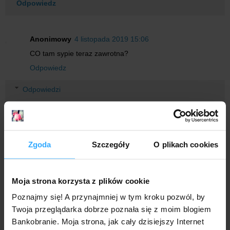
Odpowiedz
Anonimowy
4 listopada 2019 15:06
CO tam sypie teraz zawrotna?
Odpowiedz
Odpowiedzi
Anonimowy
4 listopada 2019 15:52
Dziś na zawrotnej przy kwocie 10100 do Millenium
2,4% na 3 miesiące.
Zgoda
Szczegóły
O plikach cookies
Anonimowy
4 listopada 2019 16:32
Dzisiaj: 2,8% przy przelewie do Millennium i 2,7% do
Moja strona korzysta z plików cookie
Getinu.
Poznajmy się! A przynajmniej w tym kroku pozwól, by
Twoja przeglądarka dobrze poznała się z moim blogiem
Anonimowy
4 listopada 2019 16:53
Bankobranie. Moja strona, jak cały dzisiejszy Internet