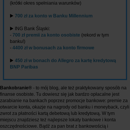
(krótki okres spełniania warunków)
▶️
700 zł za konto w Banku Millennium
▶️ ING Bank Śląski:
-
700 zł premii za konto osobiste
(rekord w tym
banku!)
-
4400 zł w bonusach za konto firmowe
▶️
450 zł w bonach do Allegro za kartę kredytową
BNP Paribas
Bankobranie®
- to mój blog, ale też praktykowany sposób na
finanse osobiste. Tu dowiesz się jak bardzo opłacalne jest
zarabianie na bankach poprzez promocje bankowe: premie za
otwarcie konta, okazje na nagrody od banku i moneyback, czyli
zwrot za płatności kartą debetową lub kredytową. W tym
miejscu znajdziesz też najlepsze lokaty bankowe i konta
oszczędnościowe. Bądź za pan brat z bankowością i