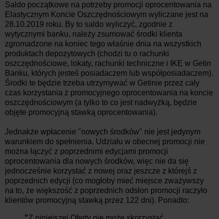
Saldo początkowe na potrzeby promocji oprocentowania na
Elastycznym Koncie Oszczędnościowym wyliczane jest na
28.10.2019 roku. By to saldo wyliczyć, zgodnie z
wytycznymi banku, należy zsumować środki klienta
zgromadzone na koniec tego właśnie dnia na wszystkich
produktach depozytowych (chodzi tu o rachunki
oszczędnościowe, lokaty, rachunki techniczne i IKE w Getin
Banku, których jesteś posiadaczem lub współposiadaczem).
Środki te będzie trzeba utrzymywać w Getinie przez cały
czas korzystania z promocyjnego oprocentowania na koncie
oszczędnościowym (a tylko to co jest nadwyżką, będzie
objęte promocyjną stawką oprocentowania).
Jednakże wpłacenie "nowych środków" nie jest jedynym
warunkiem do spełnienia. Udziału w obecnej promocji nie
można łączyć z poprzednimi edycjami promocji
oprocentowania dla nowych środków, więc nie da się
jednocześnie korzystać z nowej oraz jeszcze z którejś z
poprzednich edycji (co mogłoby mieć miejsce zważywszy
na to, że większość z poprzednich odsłon promocji raczyło
klientów promocyjną stawką przez 122 dni). Ponadto:
"
Z niniejszej Oferty nie może skorzystać