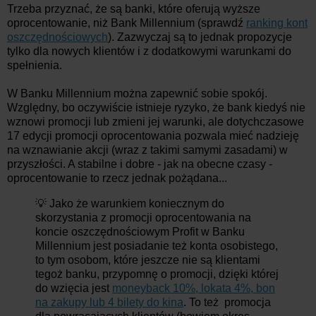
Trzeba przyznać, że są banki, które oferują wyższe
oprocentowanie, niż Bank Millennium (sprawdź
ranking kont
oszczędnościowych
). Zazwyczaj są to jednak propozycje
tylko dla nowych klientów i z dodatkowymi warunkami do
spełnienia.
W Banku Millennium można zapewnić sobie spokój.
Względny, bo oczywiście istnieje ryzyko, że bank kiedyś nie
wznowi promocji lub zmieni jej warunki, ale dotychczasowe
17 edycji promocji oprocentowania pozwala mieć nadzieję
na wznawianie akcji (wraz z takimi samymi zasadami) w
przyszłości. A stabilne i dobre - jak na obecne czasy -
oprocentowanie to rzecz jednak pożądana...
💡 Jako że warunkiem koniecznym do
skorzystania z promocji oprocentowania na
koncie oszczędnościowym Profit w Banku
Millennium jest posiadanie też konta osobistego,
to tym osobom, które jeszcze nie są klientami
tegoż banku, przypomnę o promocji, dzięki której
do wzięcia jest
moneyback 10%, lokata 4%, bon
na zakupy lub 4 bilety do kina
. To też promocja