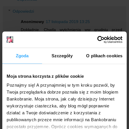
Odpowiedzi
Anonimowy
17 listopada 2019 13:25
Dokładnie. Chwila wytchnienia ww grudniu przed
świętami. Bo co miesiąc wypłacać to już było trochę
męczące.
Odpowiedz
Zgoda
Szczegóły
O plikach cookies
Anonimowy
17 listopada 2019 12:31
Moja strona korzysta z plików cookie
Czyli tym razem wypłacamy 10.01? A 11go kolejne badanie
Poznajmy się! A przynajmniej w tym kroku pozwól, by
salda?
Twoja przeglądarka dobrze poznała się z moim blogiem
Odpowiedz
Bankobranie. Moja strona, jak cały dzisiejszy Internet
wykorzystuje ciasteczka, aby blog mógł poprawnie
Odpowiedzi
działać a Twoje doświadczenie z korzystania z
Ba S
17 listopada 2019 18:33
publikowanych przeze mnie informacji na Bankobraniu
pozostało przyjemne. Oprócz cookies wymaganych do
Tak powinno być.