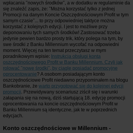
wpłacania "nowych środków", a w dodatku w regulaminie da
się znaleźć zapis, że: "Można korzystać tylko z jednej
Promocji na danym Koncie Oszczędnościowym Profit w tym
samym czasie"... to przy odpowiedniej taktyce można
korzystać z kolejnych edycji. I jest to możliwe przy
deponowaniu tych samych środków! Zastosować trzeba
jedynie pewien bardzo prosty trik, który polega na tym, by
swe środki z Banku Millennium wycofać na odpowiedni
moment. Więcej na ten temat przeczytasz w mym
poradnikowym wpisie:
Instrukcja obsługi konta
oszczędnościowego Profit w Banku Millennium. Czyli jak
rolować "nowe środki", by ciągle posiadać promocyjne
oprocentowanie
? A osobom posiadającym konto
oszczędnościowe Profit niedawno przypominałem na blogu
Bankobranie, że
warto przygotować się do kolejnej edycji
promocji
. Przewidywany scenariusz ziścił się i warunki
załapania się na nową, dziś startującą 18. edycję promocji
oprocentowania na koncie oszczędnościowym Profit w
Banku Millennium są identyczne, jak te w poprzednich
edycjach.
Konto oszczędnościowe w Millennium -