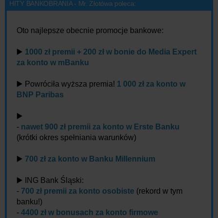
HITY BANKOBRANIA - Mr. Złotówa poleca:
Oto najlepsze obecnie promocje bankowe:
▶️
1000 zł premii + 200 zł w bonie do Media Expert
za konto w mBanku
▶️ Powróciła wyższa premia!
1 000 zł za konto w
BNP Paribas
▶️
-
nawet 900 zł premii za konto w Erste Banku
(krótki okres spełniania warunków)
▶️
700 zł za konto w Banku Millennium
▶️ ING Bank Śląski:
-
700 zł premii za konto osobiste
(rekord w tym
banku!)
-
4400 zł w bonusach za konto firmowe