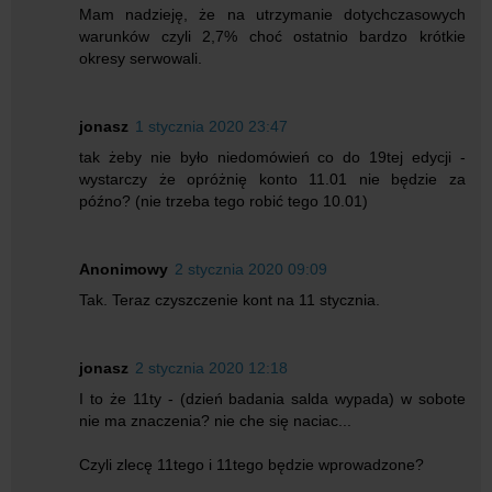
Mam nadzieję, że na utrzymanie dotychczasowych
warunków czyli 2,7% choć ostatnio bardzo krótkie
okresy serwowali.
jonasz
1 stycznia 2020 23:47
tak żeby nie było niedomówień co do 19tej edycji -
wystarczy że opróżnię konto 11.01 nie będzie za
późno? (nie trzeba tego robić tego 10.01)
Anonimowy
2 stycznia 2020 09:09
Tak. Teraz czyszczenie kont na 11 stycznia.
jonasz
2 stycznia 2020 12:18
I to że 11ty - (dzień badania salda wypada) w sobote
nie ma znaczenia? nie che się naciac...
Czyli zlecę 11tego i 11tego będzie wprowadzone?