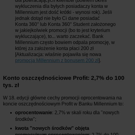
dla powracających klientów (bowiem okres
wykluczenia dla byłych posiadaczy konta w
Millennium jest dość krótki - wynosi rok). Jeśli
jednak dotąd nie było Ci dane posiadać
Konta 360° lub Konta 360° Student założonego
w jakiejkolwiek promocji (bo to jest kryterium
wykluczające), to... warto zaczekać. Bank
Millennium często bowiem odpala promocję, w
której za założenie konta płaci 200 zł
[Aktualizacja: właśnie pojawiła się nowa
promocja Millennium z bonusem 200 zł
].
Konto oszczędnościowe Profit: 2,7% do 100
tys. zł
W 18. edycji główne cechy promocji oprocentowania na
koncie oszczędnościowym Profit w Banku Millennium to:
oprocentowanie
: 2,7% w skali roku dla "nowych
środków";
kwota "nowych środków" objęta
promocyjnym oprocentowaniem
: 2,7% do 100