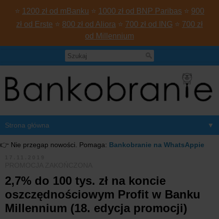
⭐
1200 zł od mBanku
⭐
1000 zł od BNP Paribas
⭐
900
zł od Erste
⭐
800 zł od Aliora
⭐
700 zł od ING
⭐
700 zł
od Millennium
▼
👉 Nie przegap nowości. Pomaga:
Bankobranie na WhatsAppie
17.11.2019
PROMOCJA ZAKOŃCZONA
2,7% do 100 tys. zł na koncie
oszczędnościowym Profit w Banku
Millennium (18. edycja promocji)