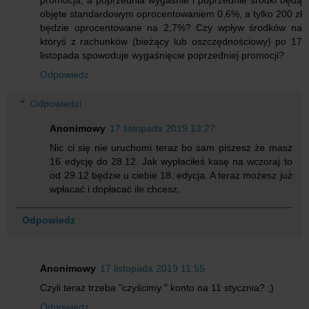
promocja, a poprzednia wygaśnie i poprzednie środki będą
objęte standardowym oprocentowaniem 0,6%, a tylko 200 zł
będzie oprocentowane na 2,7%? Czy wpływ środków na
któryś z rachunków (bieżący lub oszczędnościowy) po 17
listopada spowoduje wygaśnięcie poprzedniej promocji?
Odpowiedz
Odpowiedzi
Anonimowy
17 listopada 2019 13:27
Nic ci się nie uruchomi teraz bo sam piszesz że masz
16 edycję do 28.12. Jak wypłaciłeś kasę na wczoraj to
od 29.12 będzie u ciebie 18. edycja. A teraz możesz już
wpłacać i dopłacać ile chcesz.
Odpowiedz
Anonimowy
17 listopada 2019 11:55
Czyli teraz trzeba "czyścimy " konto na 11 stycznia? ;)
Odpowiedz