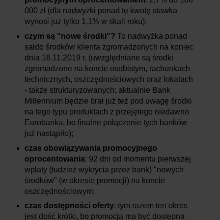
000 zł (dla nadwyżki ponad tę kwotę stawka
wynosi już tylko 1,1% w skali roku);
czym są "nowe środki"?
To nadwyżka ponad
saldo środków klienta zgromadzonych na koniec
dnia 16.11.2019 r. (uwzględniane są środki
zgromadzone na koncie osobistym, rachunkach
technicznych, oszczędnościowych oraz lokatach
- także strukturyzowanych; aktualnie Bank
Millennium będzie brał już też pod uwagę środki
na tego typu produktach z przejętego niedawno
Eurobanku, bo finalne połączenie tych banków
już nastąpiło);
czas obowiązywania promocyjnego
oprocentowania
: 92 dni od momentu pierwszej
wpłaty (tudzież wykrycia przez bank) "nowych
środków" (w okresie promocji) na koncie
oszczędnościowym;
czas dostępności oferty
: tym razem ten okres
jest dość krótki, bo promocja ma być dostępna