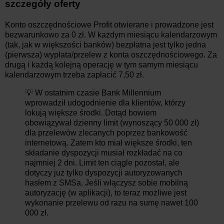
szczegóły oferty
Konto oszczędnościowe Profit otwierane i prowadzone jest
bezwarunkowo za 0 zł. W każdym miesiącu kalendarzowym
(tak, jak w większości banków) bezpłatna jest tylko jedna
(pierwsza) wypłata/przelew z konta oszczędnościowego. Za
drugą i każdą kolejną operację w tym samym miesiącu
kalendarzowym trzeba zapłacić 7,50 zł.
💡 W ostatnim czasie Bank Millennium
wprowadził udogodnienie dla klientów, którzy
lokują większe środki. Dotąd bowiem
obowiązywał dzienny limit (wynoszący 50 000 zł)
dla przelewów zlecanych poprzez bankowość
internetową. Zatem kto miał większe środki, ten
składanie dyspozycji musiał rozkładać na co
najmniej 2 dni. Limit ten ciągle pozostał, ale
dotyczy już tylko dyspozycji autoryzowanych
hasłem z SMSa. Jeśli włączysz sobie mobilną
autoryzację (w aplikacji), to teraz możliwe jest
wykonanie przelewu od razu na sumę nawet 100
000 zł.