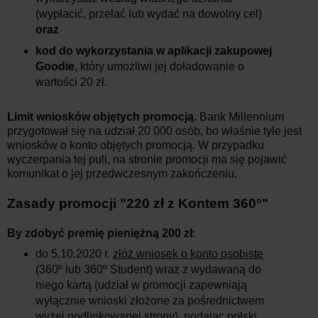
(wypłacić, przelać lub wydać na dowolny cel)
oraz
kod do wykorzystania w aplikacji zakupowej
Goodie
, który umożliwi jej doładowanie o
wartości 20 zł.
Limit wniosków objętych promocją.
Bank Millennium
przygotował się na udział 20 000 osób, bo właśnie tyle jest
wniosków o konto objętych promocją. W przypadku
wyczerpania tej puli, na stronie promocji ma się pojawić
komunikat o jej przedwczesnym zakończeniu.
Zasady promocji "220 zł z Kontem 360°"
By zdobyć premię pieniężną 200 zł
:
do 5.10.2020 r.
złóż wniosek o konto osobiste
(360º lub 360º Student) wraz z wydawaną do
niego kartą (udział w promocji zapewniają
wyłącznie wnioski złożone za pośrednictwem
wyżej podlinkowanej strony), podając polski