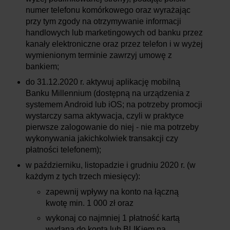
numer telefonu komórkowego oraz wyrażając
przy tym zgody na otrzymywanie informacji
handlowych lub marketingowych od banku przez
kanały elektroniczne oraz przez telefon i w wyżej
wymienionym terminie zawrzyj umowę z
bankiem;
do 31.12.2020 r. aktywuj aplikację mobilną
Banku Millennium (dostępną na urządzenia z
systemem Android lub iOS; na potrzeby promocji
wystarczy sama aktywacja, czyli w praktyce
pierwsze zalogowanie do niej - nie ma potrzeby
wykonywania jakichkolwiek transakcji czy
płatności telefonem);
w październiku, listopadzie i grudniu 2020 r. (w
każdym z tych trzech miesięcy):
zapewnij wpływy na konto na łączną
kwotę min. 1 000 zł oraz
wykonaj co najmniej 1 płatność kartą
wydaną do konta lub BLIKiem na