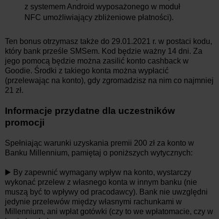
z systemem Android wyposażonego w moduł
NFC umożliwiający zbliżeniowe płatności).
Ten bonus otrzymasz także do 29.01.2021 r. w postaci kodu,
który bank prześle SMSem. Kod będzie ważny 14 dni. Za
jego pomocą będzie można zasilić konto cashback w
Goodie. Środki z takiego konta można wypłacić
(przelewając na konto), gdy zgromadzisz na nim co najmniej
21 zł.
Informacje przydatne dla uczestników
promocji
Spełniając warunki uzyskania premii 200 zł za konto w
Banku Millennium, pamiętaj o poniższych wytycznych:
▶️ By zapewnić wymagany wpływ na konto, wystarczy
wykonać przelew z własnego konta w innym banku (nie
muszą być to wpływy od pracodawcy). Bank nie uwzględni
jedynie przelewów między własnymi rachunkami w
Millennium, ani wpłat gotówki (czy to we wpłatomacie, czy w