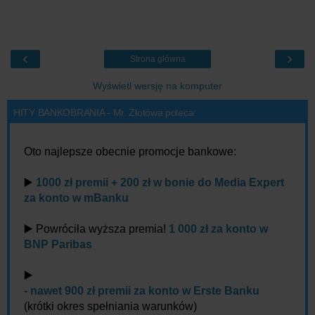
‹
›
Strona główna
Wyświetl wersję na komputer
HITY BANKOBRANIA - Mr. Złotówa poleca:
Oto najlepsze obecnie promocje bankowe:
▶️
1000 zł premii + 200 zł w bonie do Media Expert
za konto w mBanku
▶️ Powróciła wyższa premia!
1 000 zł za konto w
BNP Paribas
▶️
-
nawet 900 zł premii za konto w Erste Banku
(krótki okres spełniania warunków)