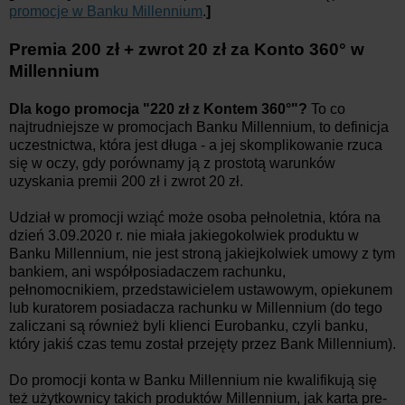
promocje w Banku Millennium
.
]
Premia 200 zł + zwrot 20 zł za Konto 360° w
Millennium
Dla kogo promocja "220 zł z Kontem 360°"?
To co
najtrudniejsze w promocjach Banku Millennium, to definicja
uczestnictwa, która jest długa - a jej skomplikowanie rzuca
się w oczy, gdy porównamy ją z prostotą warunków
uzyskania premii 200 zł i zwrot 20 zł.
Udział w promocji wziąć może osoba pełnoletnia, która na
dzień 3.09.2020 r. nie miała jakiegokolwiek produktu w
Banku Millennium, nie jest stroną jakiejkolwiek umowy z tym
bankiem, ani współposiadaczem rachunku,
pełnomocnikiem, przedstawicielem ustawowym, opiekunem
lub kuratorem posiadacza rachunku w Millennium (do tego
zaliczani są również byli klienci Eurobanku, czyli banku,
który jakiś czas temu został przejęty przez Bank Millennium).
Do promocji konta w Banku Millennium nie kwalifikują się
też użytkownicy takich produktów Millennium, jak karta pre-