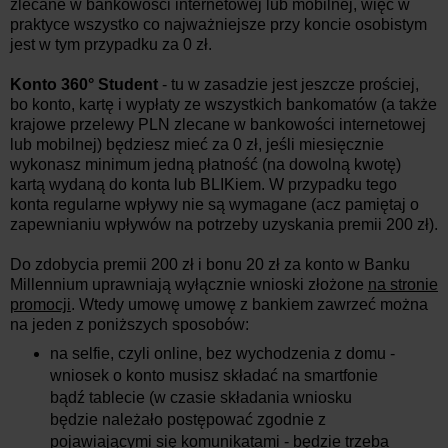
zlecane w bankowości internetowej lub mobilnej, więc w
praktyce wszystko co najważniejsze przy koncie osobistym
jest w tym przypadku za 0 zł.
Konto 360° Student
- tu w zasadzie jest jeszcze prościej,
bo konto, kartę i wypłaty ze wszystkich bankomatów (a także
krajowe przelewy PLN zlecane w bankowości internetowej
lub mobilnej) będziesz mieć za 0 zł, jeśli miesięcznie
wykonasz minimum jedną płatność (na dowolną kwotę)
kartą wydaną do konta lub BLIKiem. W przypadku tego
konta regularne wpływy nie są wymagane (acz pamiętaj o
zapewnianiu wpływów na potrzeby uzyskania premii 200 zł).
Do zdobycia premii 200 zł i bonu 20 zł za konto w Banku
Millennium uprawniają wyłącznie wnioski złożone
na stronie
promocji
. Wtedy umowę umowę z bankiem zawrzeć można
na jeden z poniższych sposobów:
na selfie, czyli online, bez wychodzenia z domu -
wniosek o konto musisz składać na smartfonie
bądź tablecie (w czasie składania wniosku
będzie należało postępować zgodnie z
pojawiającymi się komunikatami - będzie trzeba