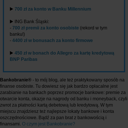
▶️
700 zł za konto w Banku Millennium
▶️ ING Bank Śląski:
-
700 zł premii za konto osobiste
(rekord w tym
banku!)
-
4400 zł w bonusach za konto firmowe
▶️
450 zł w bonach do Allegro za kartę kredytową
BNP Paribas
Bankobranie®
- to mój blog, ale też praktykowany sposób na
finanse osobiste. Tu dowiesz się jak bardzo opłacalne jest
zarabianie na bankach poprzez promocje bankowe: premie za
otwarcie konta, okazje na nagrody od banku i moneyback, czyli
zwrot za płatności kartą debetową lub kredytową. W tym
miejscu znajdziesz też najlepsze lokaty bankowe i konta
oszczędnościowe. Bądź za pan brat z bankowością i
finansami.
O czym jest Bankobranie?