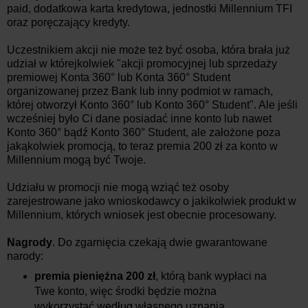
paid, dodatkowa karta kredytowa, jednostki Millennium TFI
oraz poręczający kredyty.
Uczestnikiem akcji nie może też być osoba, która brała już
udział w którejkolwiek "akcji promocyjnej lub sprzedaży
premiowej Konta 360° lub Konta 360° Student
organizowanej przez Bank lub inny podmiot w ramach,
której otworzył Konto 360° lub Konto 360° Student". Ale jeśli
wcześniej było Ci dane posiadać inne konto lub nawet
Konto 360° bądź Konto 360° Student, ale założone poza
jakąkolwiek promocją, to teraz premia 200 zł za konto w
Millennium mogą być Twoje.
Udziału w promocji nie mogą wziąć też osoby
zarejestrowane jako wnioskodawcy o jakikolwiek produkt w
Millennium, których wniosek jest obecnie procesowany.
Nagrody
. Do zgarnięcia czekają dwie gwarantowane
narody:
premia pieniężna 200 zł
, którą bank wypłaci na
Twe konto, więc środki będzie można
wykorzystać według własnego uznania