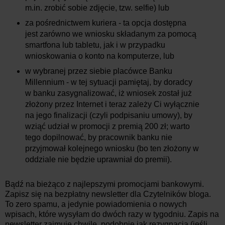
m.in. zrobić sobie zdjęcie, tzw. selfie) lub
za pośrednictwem kuriera - ta opcja dostępna
jest zarówno we wniosku składanym za pomocą
smartfona lub tabletu, jak i w przypadku
wnioskowania o konto na komputerze, lub
w wybranej przez siebie placówce Banku
Millennium - w tej sytuacji pamiętaj, by doradcy
w banku zasygnalizować, iż wniosek został już
złożony przez Internet i teraz zależy Ci wyłącznie
na jego finalizacji (czyli podpisaniu umowy), by
wziąć udział w promocji z premią 200 zł; warto
tego dopilnować, by pracownik banku nie
przyjmował kolejnego wniosku (bo ten złożony w
oddziale nie będzie uprawniał do premii).
Bądź na bieżąco z najlepszymi promocjami bankowymi.
Zapisz się na bezpłatny newsletter dla Czytelników bloga.
To zero spamu, a jedynie powiadomienia o nowych
wpisach, które wysyłam do dwóch razy w tygodniu. Zapis na
newsletter zajmuje chwilę, podobnie jak rezygnacja (jeśli