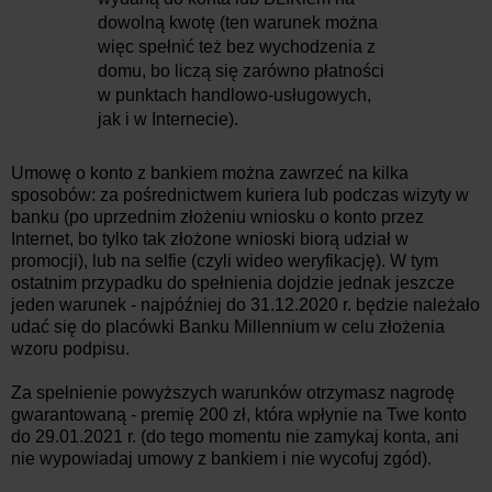
dowolną kwotę (ten warunek można
więc spełnić też bez wychodzenia z
domu, bo liczą się zarówno płatności
w punktach handlowo-usługowych,
jak i w Internecie).
Umowę o konto z bankiem można zawrzeć na kilka
sposobów: za pośrednictwem kuriera lub podczas wizyty w
banku (po uprzednim złożeniu wniosku o konto przez
Internet, bo tylko tak złożone wnioski biorą udział w
promocji), lub na selfie (czyli wideo weryfikację). W tym
ostatnim przypadku do spełnienia dojdzie jednak jeszcze
jeden warunek - najpóźniej do 31.12.2020 r. będzie należało
udać się do placówki Banku Millennium w celu złożenia
wzoru podpisu.
Za spełnienie powyższych warunków otrzymasz nagrodę
gwarantowaną - premię 200 zł, która wpłynie na Twe konto
do 29.01.2021 r. (do tego momentu nie zamykaj konta, ani
nie wypowiadaj umowy z bankiem i nie wycofuj zgód).