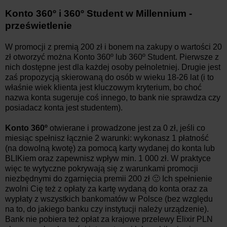
Konto 360º i 360º Student w Millennium -
prześwietlenie
W promocji z premią 200 zł i bonem na zakupy o wartości 20
zł otworzyć można Konto 360º lub 360º Student. Pierwsze z
nich dostępne jest dla każdej osoby pełnoletniej. Drugie jest
zaś propozycją skierowaną do osób w wieku 18-26 lat (i to
właśnie wiek klienta jest kluczowym kryterium, bo choć
nazwa konta sugeruje coś innego, to bank nie sprawdza czy
posiadacz konta jest studentem).
Konto 360º
otwierane i prowadzone jest za 0 zł, jeśli co
miesiąc spełnisz łącznie 2 warunki: wykonasz 1 płatność
(na dowolną kwotę) za pomocą karty wydanej do konta lub
BLIKiem oraz zapewnisz wpływ min. 1 000 zł. W praktyce
więc te wytyczne pokrywają się z warunkami promocji
niezbędnymi do zgarnięcia premii 200 zł 🙂 Ich spełnienie
zwolni Cię też z opłaty za kartę wydaną do konta oraz za
wypłaty z wszystkich bankomatów w Polsce (bez względu
na to, do jakiego banku czy instytucji należy urządzenie).
Bank nie pobiera też opłat za krajowe przelewy Elixir PLN