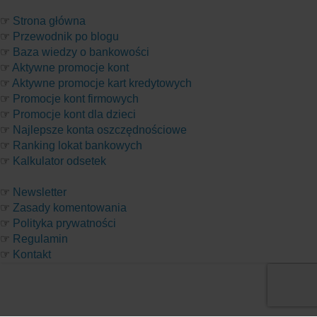
☞
Strona główna
☞
Przewodnik po blogu
☞
Baza wiedzy o bankowości
☞
Aktywne promocje kont
☞
Aktywne promocje kart kredytowych
☞
Promocje kont firmowych
☞
Promocje kont dla dzieci
☞
Najlepsze konta oszczędnościowe
☞
Ranking lokat bankowych
☞
Kalkulator odsetek
☞
Newsletter
☞
Zasady komentowania
☞
Polityka prywatności
☞
Regulamin
☞
Kontakt