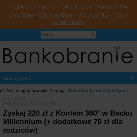
⭐
1200 zł od mBanku
⭐
1000 zł od BNP Paribas
⭐
900
zł od Erste
⭐
800 zł od Aliora
⭐
700 zł od ING
⭐
700 zł
od Millennium
▼
👉 Nie przegap nowości. Pomaga:
Bankobranie na WhatsAppie
4.09.2020
PROMOCJA ZAKOŃCZONA
Zyskaj 220 zł z Kontem 360° w Banku
Millennium (+ dodatkowe 70 zł dla
rodziców)