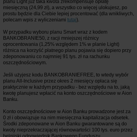
planu Light już taka kwota zrekompensuje opłatę
miesięczną (24,99 zł), a wszystko co więcej ulokujesz, po
prostu będzie dla Ciebie lepiej procentować (dla wnikliwych,
polecam wpis z wyliczeniami
tutaj
).
W przypadku wyboru planu Smart wraz z kodem
BANKOBRANIE50, z racji mniejszej różnicy
oprocentowania (1,25% względem 1% w planie Light)
różnica na korzyść płatnego planu pojawia się dopiero przy
zdeponowaniu co najmniej 91 tys. zł na rachunku
oszczędnościowym.
Jeśli użyjesz kodu BANKOBRANIEFREE, to wtedy wybór
planu All-Inclusive przez okres 2 miesięcy opłaca się
praktycznie w każdym przypadku - bez względu na to, jaką
kwotę planujesz wpłacić na konto oszczędnościowe w Aion
Banku.
Konto oszczędnościowe w Aion Banku prowadzone jest za
0 zł i obowiązuje na nim miesięczna kapitalizacja odsetek.
Środki zdeponowane w Aion Banku gwarantowane są do
kwoty nieprzekraczającej równowartości 100 tys. euro przez
belgijski odpowiednik Bankowego Funduszu