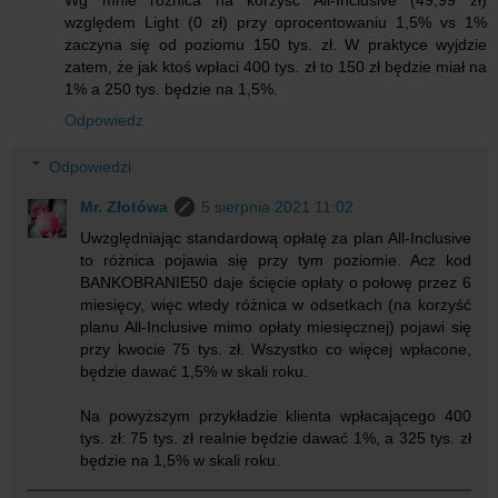
Wg mnie różnica na korzyść All-Inclusive (49,99 zł)
względem Light (0 zł) przy oprocentowaniu 1,5% vs 1%
zaczyna się od poziomu 150 tys. zł. W praktyce wyjdzie
zatem, że jak ktoś wpłaci 400 tys. zł to 150 zł będzie miał na
1% a 250 tys. będzie na 1,5%.
Odpowiedz
Odpowiedzi
Mr. Złotówa
5 sierpnia 2021 11:02
Uwzględniając standardową opłatę za plan All-Inclusive
to różnica pojawia się przy tym poziomie. Acz kod
BANKOBRANIE50 daje ścięcie opłaty o połowę przez 6
miesięcy, więc wtedy różnica w odsetkach (na korzyść
planu All-Inclusive mimo opłaty miesięcznej) pojawi się
przy kwocie 75 tys. zł. Wszystko co więcej wpłacone,
będzie dawać 1,5% w skali roku.
Na powyższym przykładzie klienta wpłacającego 400
tys. zł: 75 tys. zł realnie będzie dawać 1%, a 325 tys. zł
będzie na 1,5% w skali roku.