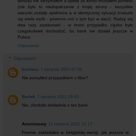
bonusu nie otrzymałem a opłaty za konto musiałem ponieść
(nie było to niedopatrzenie z mojej strony - wszystkie
warunki zostały spełnione a w identycznej sytuacji znalazło
się wiele osób - powinno coś o tym być w sieci). Radzę się
dwa razy zastanowić - w moim przypadku ciężko było
czegokolwiek dochodzić, bo bank nie działał jeszcze w
Polsce.
Odpowiedz
Odpowiedzi
brodacz
7 sierpnia 2021 07:06
Nie pomyliłeś przypadkiem z Alior?
Bartek
7 sierpnia 2021 08:41
Nie, chodziło dokładnie o ten bank
Anonimowy
11 sierpnia 2021 12:17
Pewnie zakładałeś w belgijskiej wersji, jak jeszcze w