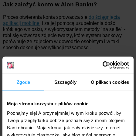
Jak założyć konto w Aion Banku?
Proces otwierania konta sprowadza się
do ściągnięcia
aplikacji mobilnej
i za jej pomocą uzupełnienia dość
krótkiego wniosku, z wykorzystaniem metody "na selfie" -
robi się wówczas zdjęcie twarzy, które system bankowy
porównuje ze zdjęciem w dowodzie osobistym i w taki
sposób dokonuje weryfikacji tożsamości.
POBIERZ APLIKACJĘ AION BANKU
Zgoda
Szczegóły
O plikach cookies
Przydatne dokumenty:
lista opłat i prowizji (plan Light)
lista opłat i prowizji (plan Smart)
Moja strona korzysta z plików cookie
lista opłat i prowizji (plan All-Inclusive)
Poznajmy się! A przynajmniej w tym kroku pozwól, by
tabela oprocentowania
Twoja przeglądarka dobrze poznała się z moim blogiem
formularz informacyjny dla deponentów
Bankobranie. Moja strona, jak cały dzisiejszy Internet
wykorzystuje ciasteczka, aby blog mógł poprawnie