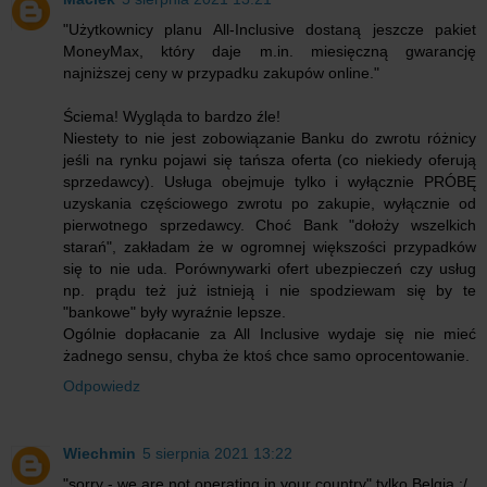
"Użytkownicy planu All-Inclusive dostaną jeszcze pakiet
MoneyMax, który daje m.in. miesięczną gwarancję
najniższej ceny w przypadku zakupów online."
Ściema! Wygląda to bardzo źle!
Niestety to nie jest zobowiązanie Banku do zwrotu różnicy
jeśli na rynku pojawi się tańsza oferta (co niekiedy oferują
sprzedawcy). Usługa obejmuje tylko i wyłącznie PRÓBĘ
uzyskania częściowego zwrotu po zakupie, wyłącznie od
pierwotnego sprzedawcy. Choć Bank "dołoży wszelkich
starań", zakładam że w ogromnej większości przypadków
się to nie uda. Porównywarki ofert ubezpieczeń czy usług
np. prądu też już istnieją i nie spodziewam się by te
"bankowe" były wyraźnie lepsze.
Ogólnie dopłacanie za All Inclusive wydaje się nie mieć
żadnego sensu, chyba że ktoś chce samo oprocentowanie.
Odpowiedz
Wiechmin
5 sierpnia 2021 13:22
"sorry - we are not operating in your country" tylko Belgia :/