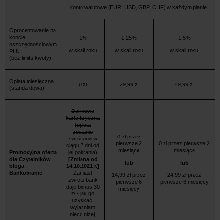
Konto walutowe (EUR, USD, GBP, CHF) w każdym planie
Oprocentowanie na
koncie
1%
1,25%
1,5%
oszczędnościowym
w skali roku
w skali roku
w skali roku
PLN
(bez limitu kwoty)
Opłata miesięczna
0 zł
29,99 zł
49,99 zł
(standardowa)
Darmowa
karta fizyczna
(opłata
zostanie
0 zł przez
zwrócona w
pierwsze 2
0 zł przez pierwsze 2
ciągu 7 dni od
miesiące
miesiące
Promocyjna oferta
jej pobrania)
dla Czytelników
[Zmiana od
lub
lub
bloga
14.10.2021 r.]
Bankobranie
Zamiast
14,99 zł przez
24,99 zł przez
zwrotu bank
pierwsze 6
pierwsze 6 miesięcy
daje bonus 30
miesięcy
zł - jak go
uzyskać,
wyjaśniam
nieco niżej.