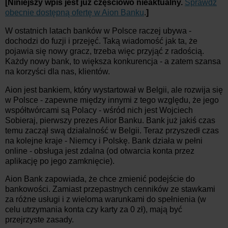
[Niniejszy wpis jest już częściowo nieaktualny.
Sprawdź
obecnie dostępną ofertę w Aion Banku
.
]
W ostatnich latach banków w Polsce raczej ubywa -
dochodzi do fuzji i przejęć. Taką wiadomość jak ta, że
pojawia się nowy gracz, trzeba więc przyjąć z radością.
Każdy nowy bank, to większa konkurencja - a zatem szansa
na korzyści dla nas, klientów.
Aion jest bankiem, który wystartował w Belgii, ale rozwija się
w Polsce - zapewne między innymi z tego względu, że jego
współtwórcami są Polacy - wśród nich jest Wojciech
Sobieraj, pierwszy prezes Alior Banku. Bank już jakiś czas
temu zaczął swą działalność w Belgii. Teraz przyszedł czas
na kolejne kraje - Niemcy i Polskę. Bank działa w pełni
online - obsługa jest zdalna (od otwarcia konta przez
aplikację po jego zamknięcie).
Aion Bank zapowiada, że chce zmienić podejście do
bankowości. Zamiast przepastnych cenników ze stawkami
za różne usługi i z wieloma warunkami do spełnienia (w
celu utrzymania konta czy karty za 0 zł), mają być
przejrzyste zasady.