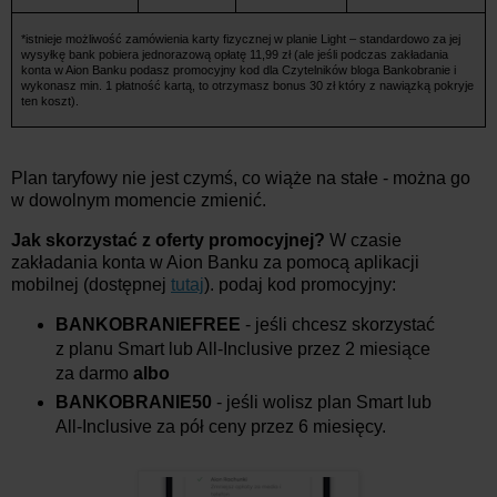
*istnieje możliwość zamówienia karty fizycznej w planie Light – standardowo za jej
wysyłkę bank pobiera jednorazową opłatę 11,99 zł (ale jeśli podczas zakładania
konta w Aion Banku podasz promocyjny kod dla Czytelników bloga Bankobranie i
wykonasz min. 1 płatność kartą, to otrzymasz bonus 30 zł który z nawiązką pokryje
ten koszt).
Plan taryfowy nie jest czymś, co wiąże na stałe - można go
w dowolnym momencie zmienić.
Jak skorzystać z oferty promocyjnej?
W czasie
zakładania konta w Aion Banku za pomocą aplikacji
mobilnej (dostępnej
tutaj
). podaj kod promocyjny:
BANKOBRANIEFREE
- jeśli chcesz skorzystać
z planu Smart lub All-Inclusive przez 2 miesiące
za darmo
albo
BANKOBRANIE50
- jeśli wolisz plan Smart lub
All-Inclusive za pół ceny przez 6 miesięcy.