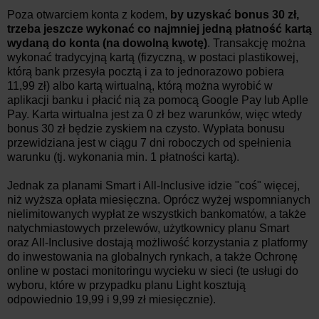
Poza otwarciem konta z kodem,
by uzyskać bonus 30 zł,
trzeba jeszcze wykonać co najmniej jedną płatność kartą
wydaną do konta (na dowolną kwotę)
. Transakcję można
wykonać tradycyjną kartą (fizyczną, w postaci plastikowej,
którą bank przesyła pocztą i za to jednorazowo pobiera
11,99 zł) albo kartą wirtualną, którą można wyrobić w
aplikacji banku i płacić nią za pomocą Google Pay lub Aplle
Pay. Karta wirtualna jest za 0 zł bez warunków, więc wtedy
bonus 30 zł będzie zyskiem na czysto. Wypłata bonusu
przewidziana jest w ciągu 7 dni roboczych od spełnienia
warunku (tj. wykonania min. 1 płatności kartą).
Jednak za planami Smart i All-Inclusive idzie "coś" więcej,
niż wyższa opłata miesięczna. Oprócz wyżej wspomnianych
nielimitowanych wypłat ze wszystkich bankomatów, a także
natychmiastowych przelewów, użytkownicy planu Smart
oraz All-Inclusive dostają możliwość korzystania z platformy
do inwestowania na globalnych rynkach, a także Ochronę
online w postaci monitoringu wycieku w sieci (te usługi do
wyboru, które w przypadku planu Light kosztują
odpowiednio 19,99 i 9,99 zł miesięcznie).