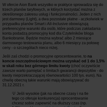
W ofercie Aion Bank wszystko w praktyce sprowadza się do
trzech planów taryfowych, w których korzystać można z
określonego zakresu usług i funkcjonalności. Jeden z nich
jest darmowy (Light), a dwa pozostałe płatne - aczkolwiek w
przypadku planów Smart i All-Inclusive obowiązują
preferencyjne warunki dla osób, które podczas zakładania
konta podadzą promocyjny kod dla Czytelników bloga
Bankobranie. Będzie można wybrać albo 2 miesiące
darmowego testowania planu, albo 6 miesięcy za połowę
ceny - o szczegółach nieco niżej.
Jeśli zaś chodzi o promocyjne oprocentowanie, to
na
koncie oszczędnościowym można uzyskać od 1 do 1,5%
w skali roku bez górnego limitu kwoty
(choć oczywiście
zawsze warto pamiętać o limitach gwarancji depozytów - do
kwoty nieprzekraczającej równowartości 100 tys. euro). Na
chwilę obecną takie warunki mają obowiązywać do
31.12.2021 r.
💡 Jeśli wysokie (jak na obecne czasy i na tle
tego co oferuje konkurencja) oprocentowanie
chcesz sobie zapewnić na dłuższy czas (np.