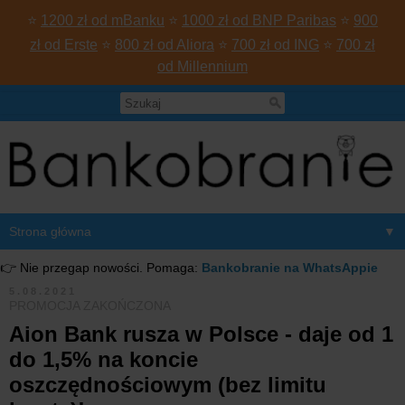
⭐
1200 zł od mBanku
⭐
1000 zł od BNP Paribas
⭐
900
zł od Erste
⭐
800 zł od Aliora
⭐
700 zł od ING
⭐
700 zł
od Millennium
▼
👉 Nie przegap nowości. Pomaga:
Bankobranie na WhatsAppie
5.08.2021
PROMOCJA ZAKOŃCZONA
Aion Bank rusza w Polsce - daje od 1
do 1,5% na koncie
oszczędnościowym (bez limitu