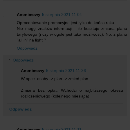
Anonimowy
5 sierpnia 2021 11:04
Oprocentowanie promocyjne jest tylko do końca roku...
Nie mogę znaleźć informacji - ile kosztuje zmiana planu
taryfowego (i czy w ogóle jest taka możliwość). Np. z planu
"all in" na light ?
Odpowiedz
Odpowiedzi
Anonimowy
5 sierpnia 2021 11:36
W apce: osoby -> plan -> zmień plan
Zmiana bez opłat. Wchodzi o najbliższego okresu
rozliczeniowego (kolejnego miesiąca).
Odpowiedz
Anonimowy
5 sierpnia 2021 11:11