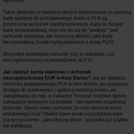
wymiana).
Także płatności w walutach obcych wykonywane za pomocą
karty wydanej do podstawowego konta w PLN są
przeliczane po kursie międzybankowym. Karta ta nie jest
kartą wielowalutową, więc nie da się jej "podpiąć" pod
rachunek walutowy, ale można ją określić jako kartę
bezspreadową (środki będą pobierane z konta PLN).
Wszystkie dodatkowe rachunki (czy to walutowe, czy
oszczędnościowe) są prowadzone za 0 zł.
Jak założyć konta walutowe i rachunek
oszczędnościowy EUR w Aion Banku?
Już po otwarciu
rachunku podstawowego PLN w Aion Banku, po uzyskaniu
dostępu do bankowości i aplikacji mobilnej banku, po
zalogowaniu do niej, w zakładce 'Finanse' możliwe będzie
zakładanie kolejnych rachunków - tam bowiem znajdziesz
przyciski 'Otwórz nowy rachunek' (w celu otwarcia konta
walutowego) oraz 'Otwórz nowe konto oszczędnościowe'
(na tym poziomie - jako obecny klient - wszystko już szybko
się wyklikuje).