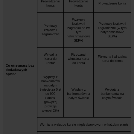
Prowadzenie
Prowadzenie
Prowadzenie konta
konta
konta
Przelewy
krajowe i
Przelewy krajowe i
Przelewy
zagraniczne (w
zagraniczne (w tym
krajowe i
tym
natychmiastowe
zagraniczne
natychmiastowe
SEPA)
SEPA)
Wirtualna
Fizyczna i
Fizyczna i wirtualna
karta do
wirtualna karta
karta do konta
konta*
do konta
Co otrzymasz bez
dodatkowych
opłat?
Wypłaty z
bankomatów
na całym
świecie za 0 zł
Wypłaty z
Wypłaty z
do 900
bankomatów na
bankomatów na
zł/mies.
całym świecie
całym świecie
(powyżej
prowizja
wynosi 2%)
Wymiana walut po kursie międzybankowym w każdym planie