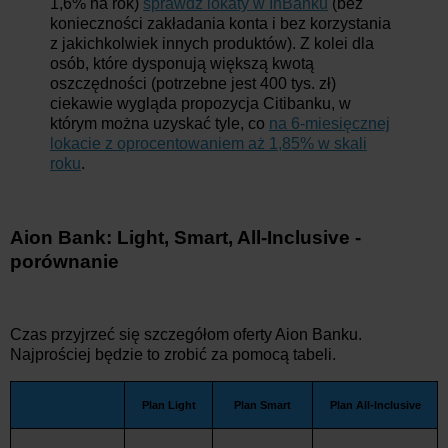
1,6% na rok)
sprawdź lokaty w InBanku
(bez
konieczności zakładania konta i bez korzystania
z jakichkolwiek innych produktów). Z kolei dla
osób, które dysponują większą kwotą
oszczędności (potrzebne jest 400 tys. zł)
ciekawie wygląda propozycja Citibanku, w
którym można uzyskać tyle, co
na 6-miesięcznej
lokacie z oprocentowaniem aż 1,85% w skali
roku
.
Aion Bank: Light, Smart, All-Inclusive -
porównanie
Czas przyjrzeć się szczegółom oferty Aion Banku.
Najprościej będzie to zrobić za pomocą tabeli.
Plan Light
Plan Smart
Plan All-Inclusive