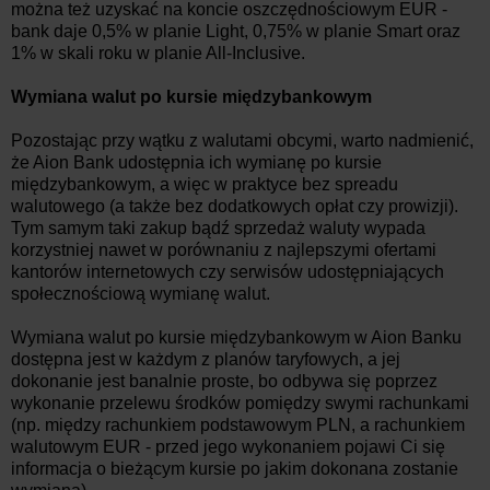
można też uzyskać na koncie oszczędnościowym EUR -
bank daje 0,5% w planie Light, 0,75% w planie Smart oraz
1% w skali roku w planie All-Inclusive.
Wymiana walut po kursie międzybankowym
Pozostając przy wątku z walutami obcymi, warto nadmienić,
że Aion Bank udostępnia ich wymianę po kursie
międzybankowym, a więc w praktyce bez spreadu
walutowego (a także bez dodatkowych opłat czy prowizji).
Tym samym taki zakup bądź sprzedaż waluty wypada
korzystniej nawet w porównaniu z najlepszymi ofertami
kantorów internetowych czy serwisów udostępniających
społecznościową wymianę walut.
Wymiana walut po kursie międzybankowym w Aion Banku
dostępna jest w każdym z planów taryfowych, a jej
dokonanie jest banalnie proste, bo odbywa się poprzez
wykonanie przelewu środków pomiędzy swymi rachunkami
(np. między rachunkiem podstawowym PLN, a rachunkiem
walutowym EUR - przed jego wykonaniem pojawi Ci się
informacja o bieżącym kursie po jakim dokonana zostanie