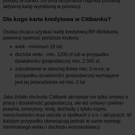
podasz w banku. Do dnia otrzymania nagrody posiadaj
aktywną kartę wyrobioną w promocji.
Dla kogo karta kredytowa w Citibanku?
Osoba chcąca uzyskać kartę kredytową BP-Motokarta,
powinna spełniać poniższe kryteria:
wiek - minimum 18 lat;
dochód netto - min. 1200 zł lub w przypadku
działalności gospodarczej min. 2 500 zł;
zatrudnienie w obecnej firmie min. 3 m-ce; w
przypadku działalności gospodarczej wymagane
jest jej prowadzenie od min. 2 lat
Jako źródło dochodu Citibank akceptuje nie tylko umowy o
pracę i działalność gospodarczą, ale też umowy cywilno-
prawne, emerytury, renty, dochody z tytułu najmu
nieruchomości oraz udziały w spółkach z o.o. i akcyjnych. W
każdym przypadku obowiązują jednak te same wymogi
minimalnego wieku i dochodu wnioskodawcy.