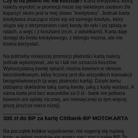
Czy to na pewno nic nie kosztuje?
Karta kredytowa, którą
należy wyrobić w promocji może się niektórym osobom źle
kojarzyć skoro jest w niej słowo "kredytowa". Jednak karta
kredytowa znacząco różni się od samego kredytu, który
wiąże się z otrzymaniem całej kwoty do ręki i jej spłatą w
ratach, a więc i z kosztami (m.in. z odsetkami). Karta daje
dostęp do limitu kredytowego, z którego można, ale nie
trzeba korzystać.
Na potrzeby niniejszej promocji płatności kartą należy
jednak wykonywać, ale to i tak nie oznacza kosztów.
Wykorzystaną kwotę spłacić można bowiem w okresie
bezodsetkowym, który liczony jest dla wszystkich transakcji
bezgotówkowych (a więc płatności kartą). Dzięki temu
oddajesz dokładnie taką samą kwotę, jaką z karty wydasz. A
sama karta jest bez warunków za 0 zł - bank nie pobiera
bowiem ani opłaty rocznej, ani miesięcznej (o tym więcej
piszę jeszcze nieco niżej).
______________
300 zł do BP za kartę Citibank-BP MOTOKARTA
Na początek krótkie wyjaśnienie: nie sugeruj się nazwą
karty, w której znajduje się marka sieci stacji paliw BP. To