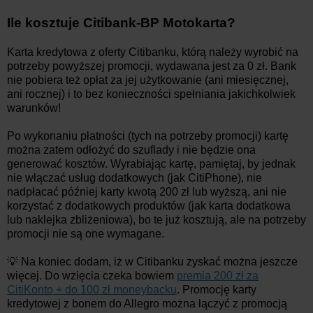
Ile kosztuje Citibank-BP Motokarta?
Karta kredytowa z oferty Citibanku, którą należy wyrobić na
potrzeby powyższej promocji, wydawana jest za 0 zł. Bank
nie pobiera też opłat za jej użytkowanie (ani miesięcznej,
ani rocznej) i to bez konieczności spełniania jakichkolwiek
warunków!
Po wykonaniu płatności (tych na potrzeby promocji) kartę
można zatem odłożyć do szuflady i nie będzie ona
generować kosztów. Wyrabiając kartę, pamiętaj, by jednak
nie włączać usług dodatkowych (jak CitiPhone), nie
nadpłacać później karty kwotą 200 zł lub wyższą, ani nie
korzystać z dodatkowych produktów (jak karta dodatkowa
lub naklejka zbliżeniowa), bo te już kosztują, ale na potrzeby
promocji nie są one wymagane.
💡 Na koniec dodam, iż w Citibanku zyskać można jeszcze
więcej. Do wzięcia czeka bowiem
premia 200 zł za
CitiKonto + do 100 zł moneybacku
. Promocję karty
kredytowej z bonem do Allegro można łączyć z promocją