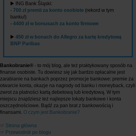
▶️ ING Bank Śląski:
-
700 zł premii za konto osobiste
(rekord w tym
banku!)
-
4400 zł w bonusach za konto firmowe
▶️
450 zł w bonach do Allegro za kartę kredytową
BNP Paribas
Bankobranie®
- to mój blog, ale też praktykowany sposób na
finanse osobiste. Tu dowiesz się jak bardzo opłacalne jest
zarabianie na bankach poprzez promocje bankowe: premie za
otwarcie konta, okazje na nagrody od banku i moneyback, czyli
zwrot za płatności kartą debetową lub kredytową. W tym
miejscu znajdziesz też najlepsze lokaty bankowe i konta
oszczędnościowe. Bądź za pan brat z bankowością i
finansami.
O czym jest Bankobranie?
☞
Strona główna
☞
Przewodnik po blogu