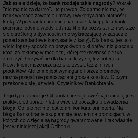
Jak to się dzieje, że bank rozdaje takie nagrody?
Wszak
"nie ma nic za darmo". I to prawda. Za darmo nie ma, bo
bank wymaga zawarcia umowy i wykonywania płatności
kartą. W przypadku promocji bankowej takiej jak ta bank
premiuje jedynie wtedy, gdy już klienta pozyska i ten wykaże
się określoną aktywnością (nie wykraczającą w zasadzie
ponad standardowe korzystanie z karty). Dla banku jest to o
wiele lepszy sposób na pozyskiwanie klientów, niż płacenie
kroci za reklamę w mediach, której efektywność ciężko
zmierzyć. Oczywiście dla banku liczy się też potencjał.
Nowy klient może przecież skorzystać też z innych
produktów. Ale to nie jest wymagane i przez promocję
można przejść nie ponosząc ani grosza kosztów. O czym
przekonało się już wielu Czytelników Bankobrania.
Tego typu promocje Citibanku nie są nowością i opisuję je w
praktyce od ponad 7 lat, a więc od początku prowadzenia
bloga. Co istotne: nie jest to ani konkurs, ani loteria. Na
blogu Bankobranie skupiam się bowiem na promocjach, w
których do wzięcia są nagrody gwarantowane. I tak właśnie
jest w niniejszej akcji Citibanku.