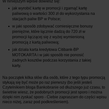
W niniejszym wpisie dowiesz się:
jak wyrobić kartę w promocji i zgarnąć kartę
paliwową o wartości 300 zł do wykorzystania na
stacjach paliw BP w Polsce;
w jaki sposób zdobywać comiesięczne bonusy
pieniężne, które łącznie dadzą do 720 zł w
promocji łączącej się z wyżej wymienioną
promocją z kartą paliwową;
jak działa karta kredytowa Citibank-BP
MOTOKARTA i w jaki sposób nie ponosić
żadnych kosztów podczas korzystania z takiej
karty.
Na początek kilka słów dla osób, które z tego typu promocją
stykają się być może po raz pierwszy (bo jeśli jesteś
Czytelnikiem bloga Bankobranie od dłuższego już czasu, to
świetnie wiesz, że podobnych promocji jest sporo i można
dzięki nim zyskać sporo - Ciebie zapraszam do części wpisu
nieco niżej, zaraz pod podkreśleniem).