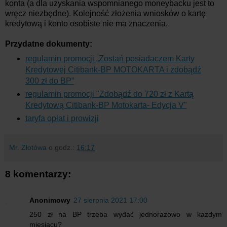
konta (a dla uzyskania wspomnianego moneybacku jest to
wręcz niezbędne). Kolejność złożenia wniosków o kartę
kredytową i konto osobiste nie ma znaczenia.
Przydatne dokumenty:
regulamin promocji „Zostań posiadaczem Karty
Kredytowej Citibank-BP MOTOKARTA i zdobądź
300 zł do BP”
regulamin promocji "Zdobądź do 720 zł z Kartą
Kredytową Citibank-BP Motokarta- Edycja V"
taryfa opłat i prowizji
Mr. Złotówa
o godz.:
16:17
8 komentarzy:
Anonimowy
27 sierpnia 2021 17:00
250 zł na BP trzeba wydać jednorazowo w każdym
miesiącu?