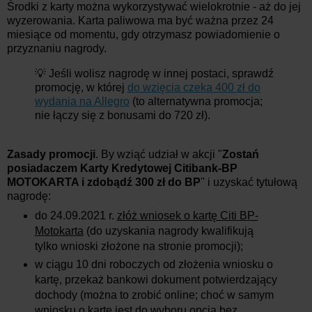
Środki z karty można wykorzystywać wielokrotnie - aż do jej
wyzerowania. Karta paliwowa ma być ważna przez 24
miesiące od momentu, gdy otrzymasz powiadomienie o
przyznaniu nagrody.
💡 Jeśli wolisz nagrodę w innej postaci, sprawdź
promocję, w której
do wzięcia czeka 400 zł do
wydania na Allegro
(to alternatywna promocja;
nie łączy się z bonusami do 720 zł).
Zasady promocji
. By wziąć udział w akcji "
Zostań
posiadaczem Karty Kredytowej Citibank-BP
MOTOKARTA i zdobądź 300 zł do BP
" i uzyskać tytułową
nagrodę:
do 24.09.2021 r.
złóż wniosek o kartę Citi BP-
Motokarta
(do uzyskania nagrody kwalifikują
tylko wnioski złożone na stronie promocji);
w ciągu 10 dni roboczych od złożenia wniosku o
kartę, przekaż bankowi dokument potwierdzający
dochody (można to zrobić online; choć w samym
wniosku o kartę jest do wyboru opcja bez