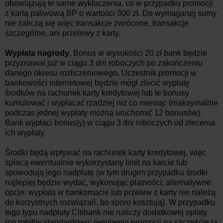
obowiązują te same wykluczenia, co w przypadku promocji
z kartą paliwową BP o wartości 300 zł. Do wymaganej sumy
nie zaliczą się więc transakcje zwrócone, transakcje
szczególne, ani przelewy z karty.
Wypłata nagrody
. Bonus w wysokości 20 zł bank będzie
przyznawał już w ciągu 3 dni roboczych po zakończeniu
danego okresu rozliczeniowego. Uczestnik promocji w
bankowości internetowej będzie mógł zlecić wypłatę
środków na rachunek karty kredytowej lub te bonusy
kumulować i wypłacać rzadziej niż co miesiąc (maksymalnie
podczas jednej wypłaty można uruchomić 12 bonusów).
Bank wypłaci bonus(y) w ciągu 3 dni roboczych od zlecenia
ich wypłaty.
Środki będą wpływać na rachunek karty kredytowej, więc
spłacą ewentualnie wykorzystany limit na karcie lub
spowodują jego nadpłatę (w tym drugim przypadku środki
najlepiej będzie wydać, wykonując płatności; alternatywne
opcje: wypłata w bankomacie lub przelew z karty nie należą
do korzystnych rozwiązań, bo sporo kosztują). W przypadku
tego typu nadpłaty Citibank nie naliczy dodatkowej opłaty
(co robiłby standardowo; regulamin promocji na szczęście tą