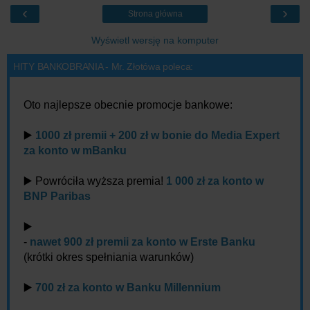
‹
›
Strona główna
Wyświetl wersję na komputer
HITY BANKOBRANIA - Mr. Złotówa poleca:
Oto najlepsze obecnie promocje bankowe:
▶️
1000 zł premii + 200 zł w bonie do Media Expert
za konto w mBanku
▶️ Powróciła wyższa premia!
1 000 zł za konto w
BNP Paribas
▶️
-
nawet 900 zł premii za konto w Erste Banku
(krótki okres spełniania warunków)
▶️
700 zł za konto w Banku Millennium