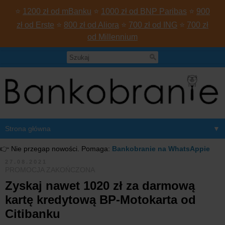
⭐
1200 zł od mBanku
⭐
1000 zł od BNP Paribas
⭐
900
zł od Erste
⭐
800 zł od Aliora
⭐
700 zł od ING
⭐
700 zł
od Millennium
▼
👉 Nie przegap nowości. Pomaga:
Bankobranie na WhatsAppie
27.08.2021
PROMOCJA ZAKOŃCZONA
Zyskaj nawet 1020 zł za darmową
kartę kredytową BP-Motokarta od
Citibanku