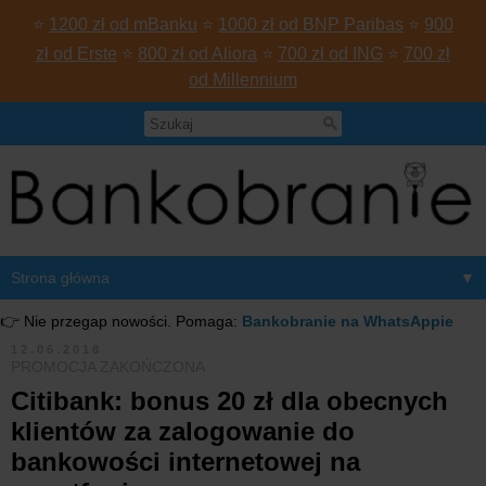
⭐
1200 zł od mBanku
⭐
1000 zł od BNP Paribas
⭐
900
zł od Erste
⭐
800 zł od Aliora
⭐
700 zł od ING
⭐
700 zł
od Millennium
▼
👉 Nie przegap nowości. Pomaga:
Bankobranie na WhatsAppie
12.06.2018
PROMOCJA ZAKOŃCZONA
Citibank: bonus 20 zł dla obecnych
klientów za zalogowanie do
bankowości internetowej na