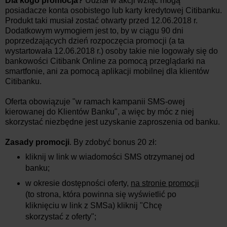
Dla kogo promocja?
Udział w akcji wziąć mogą
posiadacze konta osobistego lub karty kredytowej Citibanku.
Produkt taki musiał zostać otwarty przed 12.06.2018 r.
Dodatkowym wymogiem jest to, by w ciągu 90 dni
poprzedzających dzień rozpoczęcia promocji (a ta
wystartowała 12.06.2018 r.) osoby takie nie logowały się do
bankowości Citibank Online za pomocą przeglądarki na
smartfonie, ani za pomocą aplikacji mobilnej dla klientów
Citibanku.
Oferta obowiązuje "w ramach kampanii SMS-owej
kierowanej do Klientów Banku", a więc by móc z niej
skorzystać niezbędne jest uzyskanie zaproszenia od banku.
Zasady promocji
. By zdobyć bonus 20 zł:
kliknij w link w wiadomości SMS otrzymanej od
banku;
w okresie dostępności oferty,
na stronie promocji
(to strona, która powinna się wyświetlić po
kliknięciu w link z SMSa) kliknij "Chcę
skorzystać z oferty";