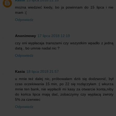
Kasia
15 lipca 2018 22:18
można wiedzieć kiedy, bo ja powinnam do 15 lipca i nie
mam :(
Odpowiedz
Anonimowy
17 lipca 2018 12:19
czy oni wypłacaja transzami czy wszystkim wpadło z jedną
datą , bo umnie nadal nic ?
Odpowiedz
Kasia
18 lipca 2018 21:57
u mnie też dalej nic, próbowałam dziś się dodzwonić, był
czas oczekiwania 15 min, po 22 się rozłączyłam :( wkurza
mnie ten bank, nie wypłacili mi kasy za otwarcie konta,niby
do końca lipca mają dać, zobaczymy czy wypłacą zwroty
5% za czerwiec
Odpowiedz