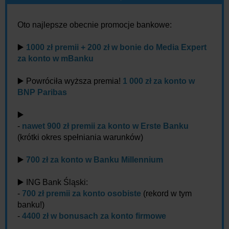
Oto najlepsze obecnie promocje bankowe:
▶️
1000 zł premii + 200 zł w bonie do Media Expert
za konto w mBanku
▶️ Powróciła wyższa premia!
1 000 zł za konto w
BNP Paribas
▶️
-
nawet 900 zł premii za konto w Erste Banku
(krótki okres spełniania warunków)
▶️
700 zł za konto w Banku Millennium
▶️ ING Bank Śląski:
-
700 zł premii za konto osobiste
(rekord w tym
banku!)
-
4400 zł w bonusach za konto firmowe