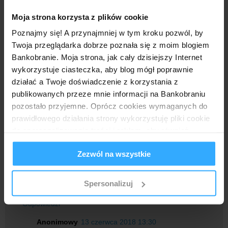
obok starej tmub ale ta się już nie liczy bo dawno
naprawili ;)
Moja strona korzysta z plików cookie
Poznajmy się! A przynajmniej w tym kroku pozwól, by
Odpowiedz
Twoja przeglądarka dobrze poznała się z moim blogiem
Bankobranie. Moja strona, jak cały dzisiejszy Internet
wykorzystuje ciasteczka, aby blog mógł poprawnie
Anonimowy
12 czerwca 2018 20:05
działać a Twoje doświadczenie z korzystania z
Dostałam zaproszenie, pewnie dlatego, że wcześniej się nie
publikowanych przeze mnie informacji na Bankobraniu
logowałam :)
pozostało przyjemne. Oprócz cookies wymaganych do
Odpowiedz
prawidłowego działania strony wykorzystuję pliki cookie
do spersonalizowania treści i reklam, aby również
analizować ruch w mojej witrynie. Informacje o tym, jak
Anonimowy
12 czerwca 2018 21:54
Zezwól na wszystkie
korzystasz z bloga, udostępniam moim partnerom
U mnie zaproszenia brak. A też wcześniej się nie
społecznościowym, reklamowym i analitycznym.
logowałem.
Partnerzy mogą połączyć te informacje z innymi danymi
Odpowiedz
Spersonalizuj
otrzymanymi od Ciebie lub uzyskanymi podczas
korzystania z ich usług.
Odpowiedzi
Anonimowy
13 czerwca 2018 13:30