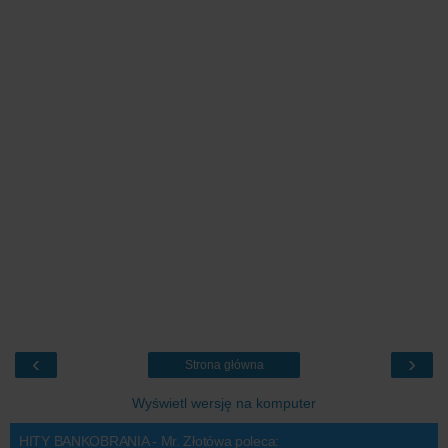
‹
›
Strona główna
Wyświetl wersję na komputer
HITY BANKOBRANIA - Mr. Złotówa poleca: