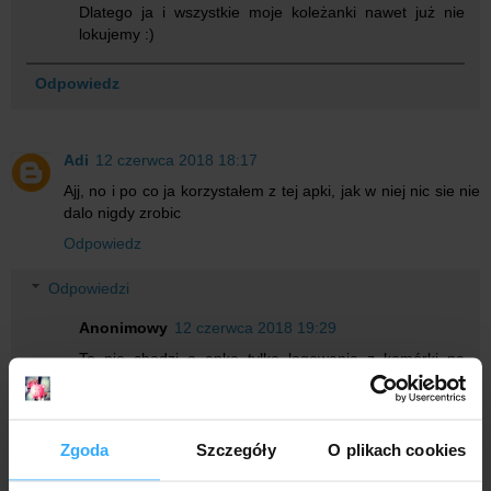
Dlatego ja i wszystkie moje koleżanki nawet już nie
lokujemy :)
Odpowiedz
Adi
12 czerwca 2018 18:17
Ajj, no i po co ja korzystałem z tej apki, jak w niej nic sie nie
dalo nigdy zrobic
Odpowiedz
Odpowiedzi
Anonimowy
12 czerwca 2018 19:29
To nie chodzi o apke tylko logowanie z komórki na
stronę internetową
Zgoda
Szczegóły
O plikach cookies
Adi
20 czerwca 2018 18:39
Co nie? To chyba najgorsza aplikacja banku zaraz