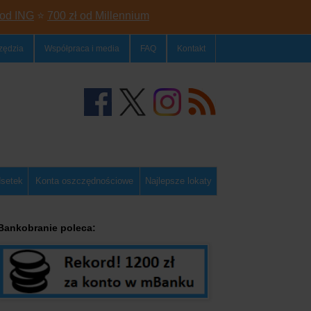
 od ING
⭐
700 zł od Millennium
zędzia
Współpraca i media
FAQ
Kontakt
dsetek
Konta oszczędnościowe
Najlepsze lokaty
Bankobranie poleca: