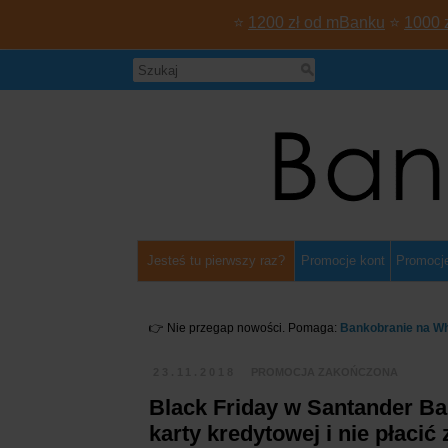
⭐
1200 zł od mBanku
⭐
1000 
Jesteś tu pierwszy raz?
Promocje kont
Promocje
👉 Nie przegap nowości. Pomaga:
Bankobranie na W
23.11.2018
PROMOCJA ZAKOŃCZONA
Black Friday w Santander Ban
karty kredytowej i nie płacić