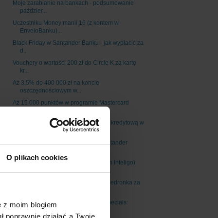
Moje zarabianie na bankach - podsumowanie
paździer...
Uczestniku Money manii 16 (z kontem w
EnveloBanku)...
Black Friday w Santander Banku - jak wypłacić za
d...
Vouchery o wartości 200 zł do Circle K za kartę
kr...
Aż 3,5% do 400 000 zł na koncie
oszczędnościowym w...
Aż 15 000 punktów w programie Mastercard
Priceless...
100 zł na zakupy w H and M za kartę kredytową w
Sa...
Promocja dla obecnych klientów Santander
Banku: bo...
O plikach cookies
Promocja dla klientów PKO BP (w tym Inteligo):
bil...
Bony o wartości 300 zł do sklepów Biedronka za
kar...
Black Friday Mastercard Priceless Specials:
ę z moim blogiem
rabaty...
gł poprawnie działać a Twoje