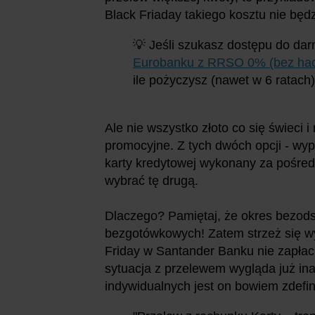
Black Friaday takiego kosztu nie będz
💡 Jeśli szukasz dostępu do da
Eurobanku z RRSO 0% (bez ha
ile pożyczysz (nawet w 6 ratach)
Ale nie wszystko złoto co się świeci 
promocyjne. Z tych dwóch opcji - wy
karty kredytowej wykonany za pośred
wybrać tę drugą.
Dlaczego? Pamiętaj, że okres bezodse
bezgotówkowych! Zatem strzeż się wy
Friday w Santander Banku nie zapłacisz
sytuacja z przelewem wygląda już ina
indywidualnych jest on bowiem zdefi