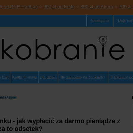
zł od BNP Paribas
⭐
900 zł od Erste
⭐
800 zł od Aliora
⭐
700 zł
Niezbędnik
Moje nar
 kart
Konta firmowe
Dla dzieci
Ile zarabiam na bankach?
Kalkulator o
hatsAppie
ku - jak wypłacić za darmo pieniądze z
 za to odsetek?