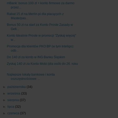
mBank: bonus 100 zł + konto firmowe za darmo
przez...
Rabat 15 zł na Merlin.pl dla płacących z
Masterpas...
Bonus 50 zł na start za Konto Proste Zasady w
Geti...
Konto Idealnie Proste w promocji "Zyskaj więcej"
w...
Promocja dla klientów PKO BP (w tym Inteligo):
odb...
Do 140 zł za konto w ING Banku Śląskim
Zyskaj 140 zł za Konto Mobi (dla osób do 26. roku
...
Najlepsze lokaty bankowe i konta
oszczędnościowe: ...
►
października
(34)
►
września
(33)
►
sierpnia
(37)
►
lipca
(32)
►
czerwca
(37)