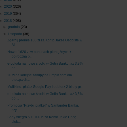
►
2020
(326)
►
2019
(364)
▼
2018
(408)
►
grudnia
(23)
▼
listopada
(38)
Zgarnij premię 100 zł za Konto Jakże Osobiste w
Al...
Nawet 1620 zł w bonusach pieniężnych +
półroczna p...
e-Lokata na nowe środki w Getin Banku: aż 3,9%
na ...
20 zł na kolejne zakupy na Empik.com dla
płacących...
Multikino: płać z Google Pay i odbierz 2 bilety gr...
e-Lokata na nowe środki w Getin Banku: aż 3,5%
do ...
Promocja "Przybij piątkę!" w Santander Banku,
czyl...
Bony Allegro 50 i 100 zł za Konto Jakie Chcę
i/lub...