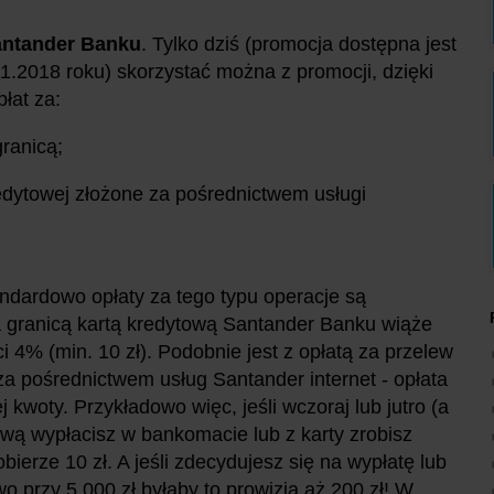
antander Banku
. Tylko dziś (promocja dostępna jest
11.2018 roku) skorzystać można z promocji, dzięki
łat za:
granicą;
edytowej złożone za pośrednictwem usługi
ndardowo opłaty za tego typu operacje są
za granicą kartą kredytową Santander Banku wiąże
i 4% (min. 10 zł). Podobnie jest z opłatą za przelew
za pośrednictwem usług Santander internet - opłata
 kwoty. Przykładowo więc, jeśli wczoraj lub jutro (a
ową wypłacisz w bankomacie lub z karty zrobisz
bierze 10 zł. A jeśli zdecydujesz się na wypłatę lub
o przy 5 000 zł byłaby to prowizja aż 200 zł! W