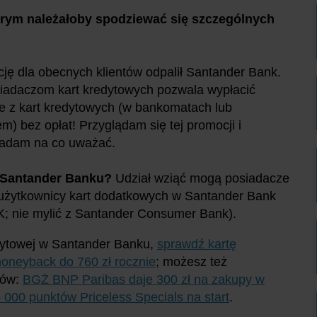
którym należałoby spodziewać się szczególnych
ję dla obecnych klientów odpalił Santander Bank.
iadaczom kart kredytowych pozwala wypłacić
e z kart kredytowych (w bankomatach lub
m) bez opłat! Przyglądam się tej promocji i
adam na co uważać.
w Santander Banku?
Udział wziąć mogą posiadacze
 użytkownicy kart dodatkowych w Santander Bank
; nie mylić z Santander Consumer Bank).
edytowej w Santander Banku,
sprawdź kartę
moneyback do 760 zł rocznie
;
możesz też
ków:
BGŻ BNP Paribas daje 300 zł na zakupy w
5 000 punktów Priceless Specials na start
.