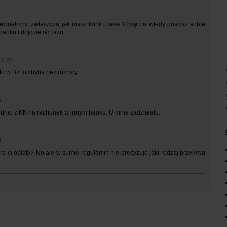
4
wewnętrzny, zwłaszcza jak masz konto Jakie Chcę bo wtedy puścisz sobie
anku i dojdzie od razu.
13:26
to w BZ to chyba bez róznicy
5
ednio z KK na rachunek w innym banku. U mnie zadziałało.
3
orą ci opłaty? No ale w sumie regulamin nie precyzuje jaki rodzaj przelewu