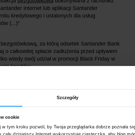
nsakcja
bezgotówkowa
dokonywana z rachunku
antander internet lub aplikacji Santander
itu kredytowego i ustalonych dla usług
ów (...)"
ą bezgotówkową, za którą odsetek Santander Bank
taj o całkowitej spłacie zadłużenia przed upływem
ko wtedy swój udział w promocji Black Friday w
sza kosztów.
rwuj @bankobranie
na Twitterze i polub na
Szczegóły
ów cookie
j w tym kroku pozwól, by Twoja przeglądarka dobrze poznała si
k cały dzisiejszy Internet wykorzystuje ciasteczka, aby blog mó