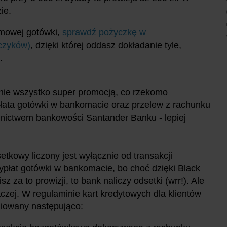
ie.
rmowej gotówki,
sprawdź pożyczkę w
czyków)
, dzięki której oddasz dokładanie tyle,
.
i nie wszystko super promocją, co rzekomo
płata gotówki w bankomacie oraz przelew z rachunku
nictwem bankowości Santander Banku - lepiej
tkowy liczony jest wyłącznie od transakcji
płat gotówki w bankomacie, bo choć dzięki Black
 za to prowizji, to bank naliczy odsetki (wrr!). Ale
czej. W regulaminie kart kredytowych dla klientów
niowany następująco: