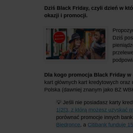
Dziś Black Friday, czyli dzień w 
okazji i promocji.
Propozyc
Dziś pos
pieniądz
przelewe
podpowi
Dla kogo promocja Black Friday 
kart głównych kart kredytowych oraz
Polska (dawniej znanym jako BZ WBK
💡 Jeśli nie posiadasz karty kr
1|2|3, z którą możesz uzyskać 
porównać promocje innych ban
Biedronce
, a
Citibank funduje 1