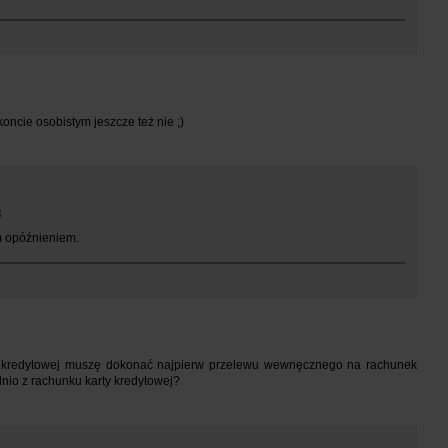
oncie osobistym jeszcze też nie ;)
3
m opóźnieniem.
rty kredytowej muszę dokonać najpierw przelewu wewnęcznego na rachunek
nio z rachunku karty kredytowej?