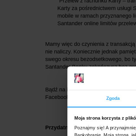
"Przelew z rachunku Karty – tra
Karty za pośrednictwem usługi S
mobile w ramach przyznanego lim
Santander online limitów przelew
Mamy więc do czynienia z transakcj
nie naliczy. Koniecznie jednak pamię
swego okresu bezodsetkowego, bo tyl
Santander Banku zakończysz bez gro
Bądź na bieżąco z promocjami.
Obse
Facebooku:
Zgoda
Moja strona korzysta z plik
Przydatne dokumenty:
Poznajmy się! A przynajmnie
Bankobranie. Moja strona, ja