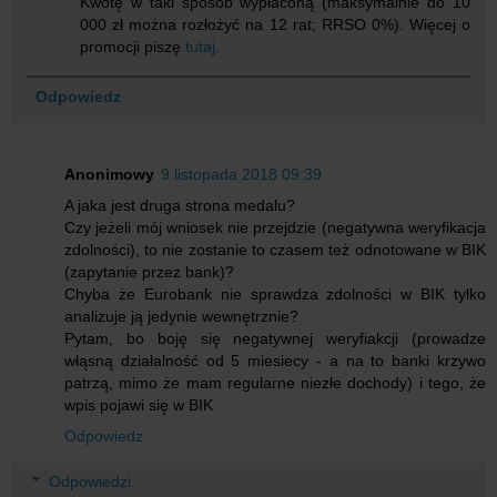
Kwotę w taki sposób wypłaconą (maksymalnie do 10
000 zł można rozłożyć na 12 rat; RRSO 0%). Więcej o
promocji piszę
tutaj
.
Odpowiedz
Anonimowy
9 listopada 2018 09:39
A jaka jest druga strona medalu?
Czy jeżeli mój wniosek nie przejdzie (negatywna weryfikacja
zdolności), to nie zostanie to czasem też odnotowane w BIK
(zapytanie przez bank)?
Chyba że Eurobank nie sprawdza zdolności w BIK tylko
analizuje ją jedynie wewnętrznie?
Pytam, bo boję się negatywnej weryfiakcji (prowadze
włąsną działalność od 5 miesiecy - a na to banki krzywo
patrzą, mimo że mam regularne niezłe dochody) i tego, że
wpis pojawi się w BIK
Odpowiedz
Odpowiedzi