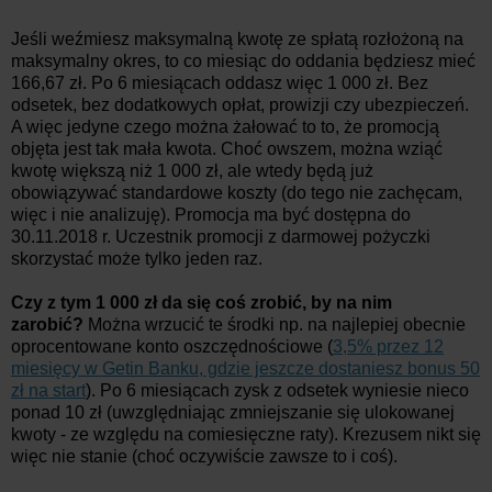
Jeśli weźmiesz maksymalną kwotę ze spłatą rozłożoną na
maksymalny okres, to co miesiąc do oddania będziesz mieć
166,67 zł. Po 6 miesiącach oddasz więc 1 000 zł. Bez
odsetek, bez dodatkowych opłat, prowizji czy ubezpieczeń.
A więc jedyne czego można żałować to to, że promocją
objęta jest tak mała kwota. Choć owszem, można wziąć
kwotę większą niż 1 000 zł, ale wtedy będą już
obowiązywać standardowe koszty (do tego nie zachęcam,
więc i nie analizuję). Promocja ma być dostępna do
30.11.2018 r. Uczestnik promocji z darmowej pożyczki
skorzystać może tylko jeden raz.
Czy z tym 1 000 zł da się coś zrobić, by na nim
zarobić?
Można wrzucić te środki np. na najlepiej obecnie
oprocentowane konto oszczędnościowe (
3,5% przez 12
miesięcy w Getin Banku, gdzie jeszcze dostaniesz bonus 50
zł na start
). Po 6 miesiącach zysk z odsetek wyniesie nieco
ponad 10 zł (uwzględniając zmniejszanie się ulokowanej
kwoty - ze względu na comiesięczne raty). Krezusem nikt się
więc nie stanie (choć oczywiście zawsze to i coś).