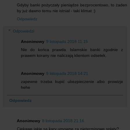
Gdyby banki pożyczały pieniądze bezprocentowo, to żaden
by już dawno temu nie istniał - taki klimat :)
Odpowiedz
Odpowiedzi
Anonimowy
9 listopada 2018 11:15
Nie do końca prawda. Islamskie banki zgodnie z
prawem korany nie naliczają klientom odsetek.
Anonimowy
9 listopada 2018 14:21
zapewne trzeba kupić ubezpieczenie albo prowizje
hehe
Odpowiedz
Anonimowy
8 listopada 2018 21:16
Ciekawe jakie są kary umowne za nieterminowe spłaty?