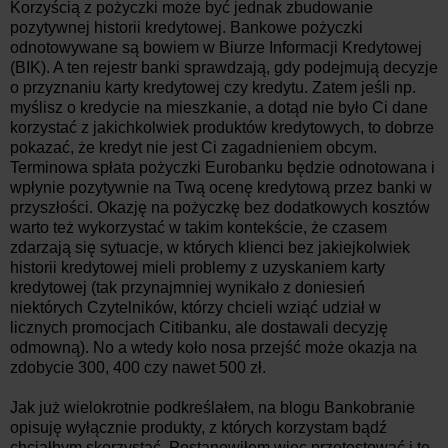
Korzyścią z pożyczki może być jednak zbudowanie
pozytywnej historii kredytowej. Bankowe pożyczki
odnotowywane są bowiem w Biurze Informacji Kredytowej
(BIK). A ten rejestr banki sprawdzają, gdy podejmują decyzje
o przyznaniu karty kredytowej czy kredytu. Zatem jeśli np.
myślisz o kredycie na mieszkanie, a dotąd nie było Ci dane
korzystać z jakichkolwiek produktów kredytowych, to dobrze
pokazać, że kredyt nie jest Ci zagadnieniem obcym.
Terminowa spłata pożyczki Eurobanku będzie odnotowana i
wpłynie pozytywnie na Twą ocenę kredytową przez banki w
przyszłości. Okazję na pożyczkę bez dodatkowych kosztów
warto też wykorzystać w takim kontekście, że czasem
zdarzają się sytuacje, w których klienci bez jakiejkolwiek
historii kredytowej mieli problemy z uzyskaniem karty
kredytowej (tak przynajmniej wynikało z doniesień
niektórych Czytelników, którzy chcieli wziąć udział w
licznych promocjach Citibanku, ale dostawali decyzję
odmowną). No a wtedy koło nosa przejść może okazja na
zdobycie 300, 400 czy nawet 500 zł.
Jak już wielokrotnie podkreślałem, na blogu Bankobranie
opisuję wyłącznie produkty, z których korzystam bądź
chciałbym skorzystać. Postanowiłem więc przetestować i tę