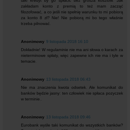
taki kredyt by go spłacić bez grosza kosztów. Jak
zakładam konto z premią to też mam zacząć
filozofować, a co jeśli nie spełnię warunku to mi pobiorą
za konto 8 zł? Nie! Nie pobiorą mi bo tego właśnie
trzeba pilnować.
Anonimowy
9 listopada 2018 16:10
Dokładnie! W regulaminie nie ma ani słowa o karach za
nieterminowe spłaty, więc zapewne ich nie ma i tyle w
temacie.
Anonimowy
13 listopada 2018 06:43
Nie ma znaczenia kwota odsetek. Ale komunikat do
banków będzie jasny: ten człowiek nie spłaca pozyczek
w terminie..
Anonimowy
13 listopada 2018 09:46
Eurobank wyśle taki komunikat do wszystkich banków?