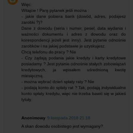
Więc:
Witajcie ! Parę pytanek jeśli można :
- jakie dane pobiera bank (dowód, adres, podajesz
zarobki ?)?
Dane z dowodu (seria i numer, pesel, data wydania i
ważności dokumentu i adres z dowodu oraz do
korespondencji jeżeli jest inny). Jest pytanie odnośnie
zarobków i na jakiej podstawie je uzyskujesz.
Chcą telefonu do pracy ? Nie
- Czy żądają podania jakie kredyty i karty kredytowe
posiadamy ? Jest pytanie odnośnie stałych zobowiązań
kredytowych, ja wpisałem uśrednioną kwotę
miesięczną.
- można wybrać dzień spłaty raty ? Nie
- podają konto do spłaty rat ? Tak, podają indywidualne
konto spłaty kredytu, więc nie trzeba bawić się w jakieś
tytuły.
Anonimowy
9 listopada 2018 21:18
A skan dowodu osobistego jest wymagany?