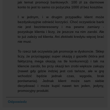
jak temat promocji bankowych. 100 zł za darmowe
konto to jest to samo co pożyczka 1000 zł bez kosztów.
I w jednym, i w drugim przypadku klient może
bezdyskusyjnie odnieść korzyści. Choć oczywiście bank
nie jest bezinteresowny i ma pewne zamiary -
pozyskuje klienta i liczy, że jeszcze na nim zarobi. Ale
to już zależy od klienta. Ani złotówki kredytu więcej brać
nie musi.
To rzecz tak oczywista jak promocje w dyskoncie. Sklep
liczy, że przyciągając super okazją z gazetki (która jest
faktyczną mega okazją na tle konkurencji) i tak na
kliencie zarobi, bo przy okazji ten zrobi większe zakupy
(nawet gdy gdzie indziej jest coś tańsze, ale w grę
wchodzić będzie jednak czas, wygoda, brak
porównania). Jednak klient może sam siebie
decydować i może kupić nawet ten jeden, jedyny,
promocyjny produkt.
Odpowiedz