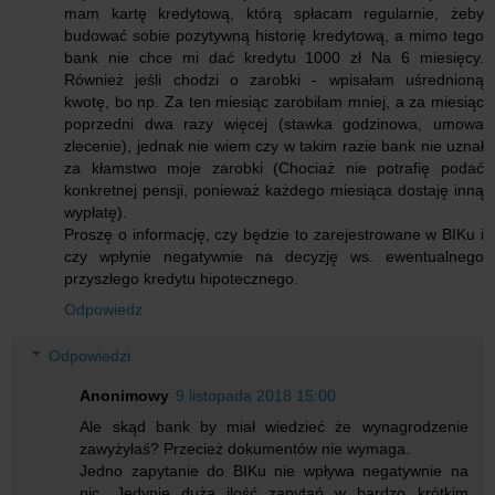
mam kartę kredytową, którą spłacam regularnie, żeby
budować sobie pozytywną historię kredytową, a mimo tego
bank nie chce mi dać kredytu 1000 zł Na 6 miesięcy.
Również jeśli chodzi o zarobki - wpisałam uśrednioną
kwotę, bo np. Za ten miesiąc zarobiłam mniej, a za miesiąc
poprzedni dwa razy więcej (stawka godzinowa, umowa
zlecenie), jednak nie wiem czy w takim razie bank nie uznał
za kłamstwo moje zarobki (Chociaż nie potrafię podać
konkretnej pensji, ponieważ każdego miesiąca dostaję inną
wypłatę).
Proszę o informację, czy będzie to zarejestrowane w BIKu i
czy wpłynie negatywnie na decyzję ws. ewentualnego
przyszłego kredytu hipotecznego.
Odpowiedz
Odpowiedzi
Anonimowy
9 listopada 2018 15:00
Ale skąd bank by miał wiedzieć że wynagrodzenie
zawyżyłaś? Przecież dokumentów nie wymaga.
Jedno zapytanie do BIKu nie wpływa negatywnie na
nic. Jedynie duża ilość zapytań w bardzo krótkim