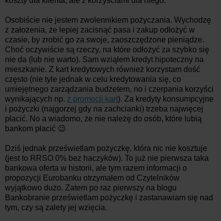
koszty dla klienta, ale z korzyściami dla niego.
Osobiście nie jestem zwolennikiem pożyczania. Wychodzę
z założenia, że lepiej zacisnąć pasa i zakup odłożyć w
czasie, by zrobić go za swoje, zaoszczędzone pieniądze.
Choć oczywiście są rzeczy, na które odłożyć za szybko się
nie da (lub nie warto). Sam wziąłem kredyt hipoteczny na
mieszkanie. Z kart kredytowych również korzystam dość
często (nie tyle jednak w celu kredytowania się, co
umiejętnego zarządzania budżetem, no i czerpania korzyści
wynikających np.
z promocji kart
). Za kredyty konsumpcyjne
i pożyczki (najgorzej gdy na zachcianki) trzeba najwięcej
płacić. No a wiadomo, że nie należę do osób, które lubią
bankom płacić 😉
Dziś jednak prześwietlam pożyczkę, która nic nie kosztuje
(jest to RRSO 0% bez haczyków). To już nie pierwsza taka
bankowa oferta w historii, ale tym razem informacji o
propozycji Eurobanku otrzymałem od Czytelników
wyjątkowo dużo. Zatem po raz pierwszy na blogu
Bankobranie prześwietlam pożyczkę i zastanawiam się nad
tym, czy są zalety jej wzięcia.