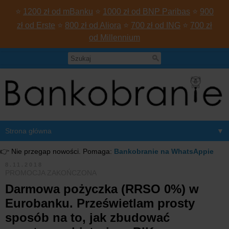
⭐
1200 zł od mBanku
⭐
1000 zł od BNP Paribas
⭐
900
zł od Erste
⭐
800 zł od Aliora
⭐
700 zł od ING
⭐
700 zł
od Millennium
▼
👉 Nie przegap nowości. Pomaga:
Bankobranie na WhatsAppie
8.11.2018
PROMOCJA ZAKOŃCZONA
Darmowa pożyczka (RRSO 0%) w
Eurobanku. Prześwietlam prosty
sposób na to, jak zbudować