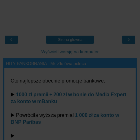
‹
›
Strona główna
Wyświetl wersję na komputer
HITY BANKOBRANIA - Mr. Złotówa poleca:
Oto najlepsze obecnie promocje bankowe:
▶️
1000 zł premii + 200 zł w bonie do Media Expert
za konto w mBanku
▶️ Powróciła wyższa premia!
1 000 zł za konto w
BNP Paribas
▶️