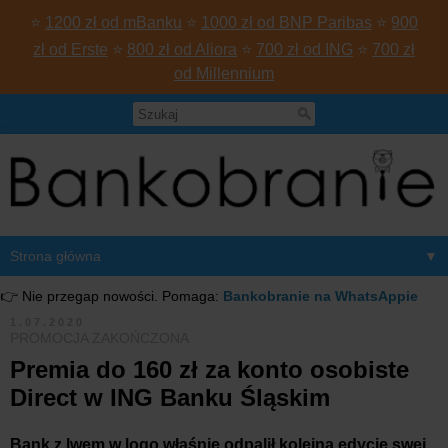
⭐
1200 zł od mBanku
⭐
1000 zł od BNP Paribas
⭐
900
zł od Erste
⭐
800 zł od Aliora
⭐
700 zł od ING
⭐
700 zł
od Millennium
▼
👉 Nie przegap nowości. Pomaga:
Bankobranie na WhatsAppie
1.07.2020
PROMOCJA ZAKOŃCZONA
Premia do 160 zł za konto osobiste
Direct w ING Banku Śląskim
Bank z lwem w logo właśnie odpalił kolejną edycję swej