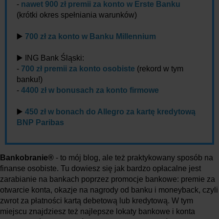
-
nawet 900 zł premii za konto w Erste Banku
(krótki okres spełniania warunków)
▶️
700 zł za konto w Banku Millennium
▶️ ING Bank Śląski:
-
700 zł premii za konto osobiste
(rekord w tym
banku!)
-
4400 zł w bonusach za konto firmowe
▶️
450 zł w bonach do Allegro za kartę kredytową
BNP Paribas
Bankobranie®
- to mój blog, ale też praktykowany sposób na
finanse osobiste. Tu dowiesz się jak bardzo opłacalne jest
zarabianie na bankach poprzez promocje bankowe: premie za
otwarcie konta, okazje na nagrody od banku i moneyback, czyli
zwrot za płatności kartą debetową lub kredytową. W tym
miejscu znajdziesz też najlepsze lokaty bankowe i konta