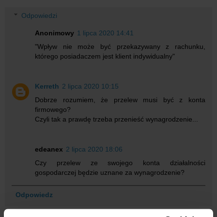
Odpowiedzi
Anonimowy
1 lipca 2020 14:41
"Wpływ nie może być przekazywany z rachunku,
którego posiadaczem jest klient indywidualny"
Kerreth
2 lipca 2020 10:15
Dobrze rozumiem, że przelew musi być z konta
firmowego?
Czyli tak a prawdę trzeba przenieść wynagrodzenie...
edeanex
2 lipca 2020 18:06
Czy przelew ze swojego konta działalności
gospodarczej będzie uznane za wynagrodzenie?
Odpowiedz