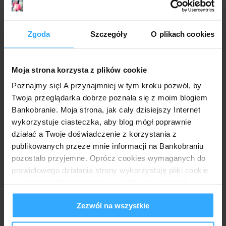
Anonimowy
1 lipca 2020 16:02
Mam tylko OKO w Ing. Czy jezeli założę ror to też obejmie
Zgoda
Szczegóły
O plikach cookies
mnie promocja?
Odpowiedz
Moja strona korzysta z plików cookie
Odpowiedzi
Poznajmy się! A przynajmniej w tym kroku pozwól, by
Anonimowy
1 lipca 2020 22:58
Twoja przeglądarka dobrze poznała się z moim blogiem
Teoretycznie możesz ale praktycznie nie bo wniosek
Bankobranie. Moja strona, jak cały dzisiejszy Internet
możesz odsyłać cię do Moje ING (jeżeli masz dostęp).
wykorzystuje ciasteczka, aby blog mógł poprawnie
A tam wniosek złożony nie bierze udziału w promocji.
działać a Twoje doświadczenie z korzystania z
Niestety przerabiałem to jakiś czas temu. No ale może
coś się zmieniło. Spróbuj i daj znać.
publikowanych przeze mnie informacji na Bankobraniu
pozostało przyjemne. Oprócz cookies wymaganych do
Odpowiedz
prawidłowego działania strony wykorzystuję pliki cookie
do spersonalizowania treści i reklam, aby również
analizować ruch w mojej witrynie. Informacje o tym, jak
Anonimowy
1 lipca 2020 21:15
Zezwól na wszystkie
korzystasz z bloga, udostępniam moim partnerom
Nie ma żadnych wykluczen co do platności? Revoluta
społecznościowym, reklamowym i analitycznym.