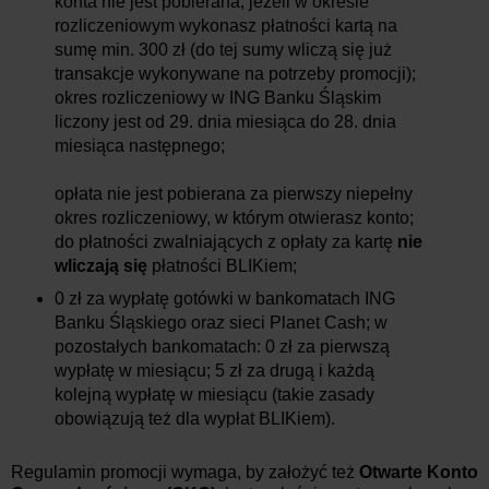
konta nie jest pobierana, jeżeli w okresie
rozliczeniowym wykonasz płatności kartą na
sumę min. 300 zł (do tej sumy wliczą się już
transakcje wykonywane na potrzeby promocji);
okres rozliczeniowy w ING Banku Śląskim
liczony jest od 29. dnia miesiąca do 28. dnia
miesiąca następnego;
opłata nie jest pobierana za pierwszy niepełny
okres rozliczeniowy, w którym otwierasz konto;
do płatności zwalniających z opłaty za kartę
nie
wliczają
się
płatności BLIKiem;
0 zł za wypłatę gotówki w bankomatach ING
Banku Śląskiego oraz sieci Planet Cash; w
pozostałych bankomatach: 0 zł za pierwszą
wypłatę w miesiącu; 5 zł za drugą i każdą
kolejną wypłatę w miesiącu (takie zasady
obowiązują też dla wypłat BLIKiem).
Regulamin promocji wymaga, by założyć też
Otwarte Konto