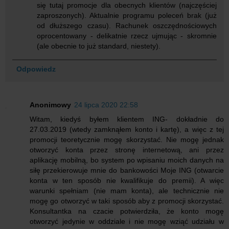
się tutaj promocje dla obecnych klientów (najczęściej
zaproszonych). Aktualnie programu poleceń brak (już
od dłuższego czasu). Rachunek oszczędnościowych
oprocentowany - delikatnie rzecz ujmując - skromnie
(ale obecnie to już standard, niestety).
Odpowiedz
Anonimowy
24 lipca 2020 22:58
Witam, kiedyś byłem klientem ING- dokładnie do
27.03.2019 (wtedy zamknąłem konto i kartę), a więc z tej
promocji teoretycznie mogę skorzystać. Nie mogę jednak
otworzyć konta przez stronę internetową, ani przez
aplikację mobilną, bo system po wpisaniu moich danych na
siłę przekierowuje mnie do bankowości Moje ING (otwarcie
konta w ten sposób nie kwalifikuje do premii). A więc
warunki spełniam (nie mam konta), ale technicznie nie
mogę go otworzyć w taki sposób aby z promocji skorzystać.
Konsultantka na czacie potwierdziła, że konto mogę
otworzyć jedynie w oddziale i nie mogę wziąć udziału w