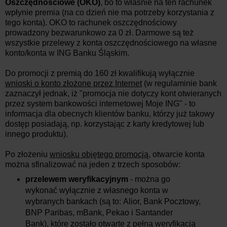
Oszczędnościowe (OKO)
, bo to właśnie na ten rachunek
wpłynie premia (na co dzień nie ma potrzeby korzystania z
tego konta). OKO to rachunek oszczędnościowy
prowadzony bezwarunkowo za 0 zł. Darmowe są też
wszystkie przelewy z konta oszczędnościowego na własne
konto/konta w ING Banku Śląskim.
Do promocji z premią do 160 zł kwalifikują wyłącznie
wnioski o konto złożone przez Internet
(w regulaminie bank
zaznaczył jednak, iż "promocja nie dotyczy kont otwieranych
przez system bankowości internetowej Moje ING" - to
informacja dla obecnych klientów banku, którzy już takowy
dostęp posiadają, np. korzystając z karty kredytowej lub
innego produktu).
Po złożeniu
wniosku objętego promocją
, otwarcie konta
można sfinalizować na jeden z trzech sposobów:
przelewem weryfikacyjnym
- można go
wykonać wyłącznie z własnego konta w
wybranych bankach (są to: Alior, Bank Pocztowy,
BNP Paribas, mBank, Pekao i Santander
Bank), które zostało otwarte z pełną weryfikacją