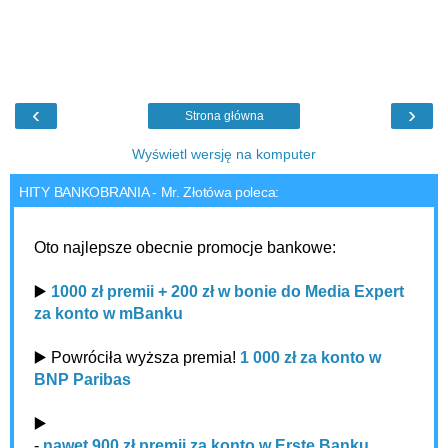
‹
›
Strona główna
Wyświetl wersję na komputer
HITY BANKOBRANIA - Mr. Złotówa poleca:
Oto najlepsze obecnie promocje bankowe:
▶️
1000 zł premii + 200 zł w bonie do Media Expert
za konto w mBanku
▶️ Powróciła wyższa premia!
1 000 zł za konto w
BNP Paribas
▶️
-
nawet 900 zł premii za konto w Erste Banku