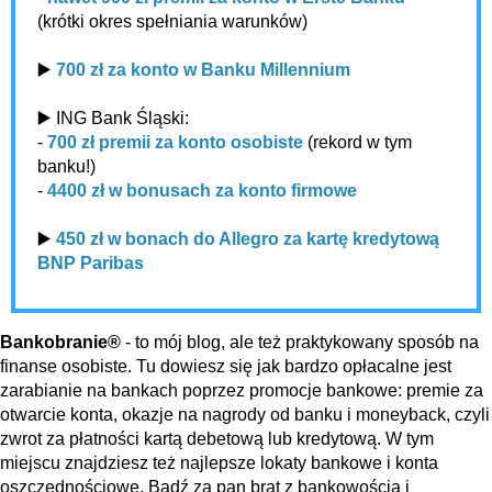
(krótki okres spełniania warunków)
▶️
700 zł za konto w Banku Millennium
▶️ ING Bank Śląski:
-
700 zł premii za konto osobiste
(rekord w tym
banku!)
-
4400 zł w bonusach za konto firmowe
▶️
450 zł w bonach do Allegro za kartę kredytową
BNP Paribas
Bankobranie®
- to mój blog, ale też praktykowany sposób na
finanse osobiste. Tu dowiesz się jak bardzo opłacalne jest
zarabianie na bankach poprzez promocje bankowe: premie za
otwarcie konta, okazje na nagrody od banku i moneyback, czyli
zwrot za płatności kartą debetową lub kredytową. W tym
miejscu znajdziesz też najlepsze lokaty bankowe i konta
oszczędnościowe. Bądź za pan brat z bankowością i