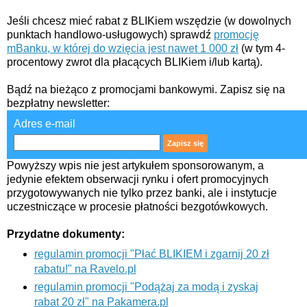
Jeśli chcesz mieć rabat z BLIKiem wszędzie (w dowolnych
punktach handlowo-usługowych) sprawdź
promocję
mBanku, w której do wzięcia jest nawet 1 000 zł
(w tym 4-
procentowy zwrot dla płacących BLIKiem i/lub kartą).
Bądź na bieżąco z promocjami bankowymi. Zapisz się na
bezpłatny newsletter:
Adres e-mail
Powyższy wpis nie jest artykułem sponsorowanym, a
jedynie efektem obserwacji rynku i ofert promocyjnych
przygotowywanych nie tylko przez banki, ale i instytucje
uczestniczące w procesie płatności bezgotówkowych.
Przydatne dokumenty:
regulamin promocji "Płać BLIKIEM i zgarnij 20 zł
rabatu!" na Ravelo.pl
regulamin promocji "Podążaj za modą i zyskaj
rabat 20 zł" na Pakamera.pl