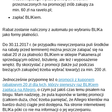
przeznaczonych na promocję) zrób zakupy za
min. 60 zł na ravelo.pl;
zapłać BLIKiem.
Rabat zostanie naliczony z automatu po wybraniu BLIKa
jako formy płatności.
Do 30.11.2017 r. (w przypadku niewyczerpania puli środków
na rabaty przed terminem) można jeszcze załapać się na
rabat 20 zł za płatności BLIKiem w sklepie Pakamera.pl
sprzedającym odzież, biżuterię, ale też i wyposażenie
wnętrz. By skorzystać z promocji (także już podczas
bieżących zakupów) trzeba wybrać towar(y) za min. 200 zł.
Jednocześnie przypomnę też o
promocji z kuponem
rabatowym 20 zł dla tych, którzy pierwszy raz BLIKiem
zapłacą na Allegro
, o czym już jakiś czas temu pisałem na
blogu. Mam nadzieję, że pula kuponów w tamtej promocji
(całkiem duża, choć trzeba pamiętać, że Allegro klientów ma
bardzo dużo) ciągle jest dostępna. Na stronie internetowej
BLIKa póki co nie ma informacji o jej wyczerpaniu.