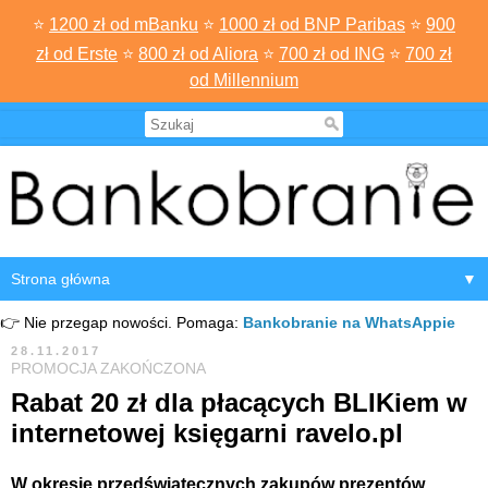
⭐
1200 zł od mBanku
⭐
1000 zł od BNP Paribas
⭐
900
zł od Erste
⭐
800 zł od Aliora
⭐
700 zł od ING
⭐
700 zł
od Millennium
▼
👉 Nie przegap nowości. Pomaga:
Bankobranie na WhatsAppie
28.11.2017
PROMOCJA ZAKOŃCZONA
Rabat 20 zł dla płacących BLIKiem w
internetowej księgarni ravelo.pl
W okresie przedświątecznych zakupów prezentów