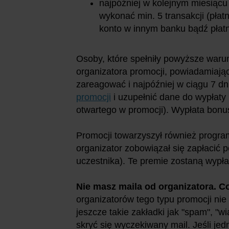
najpóźniej w kolejnym miesiąc
wykonać min. 5 transakcji (płat
konto w innym banku bądź płatn
Osoby, które spełniły powyższe waru
organizatora promocji, powiadamiają
zareagować i najpóźniej w ciągu 7 dn
promocji
i uzupełnić dane do wypłaty
otwartego w promocji). Wypłata bonus
Promocji towarzyszył również progra
organizator zobowiązał się zapłacić 
uczestnika). Te premie zostaną wypł
Nie masz maila od organizatora. C
organizatorów tego typu promocji nie
jeszcze takie zakładki jak "spam", "wi
skryć się wyczekiwany mail. Jeśli je