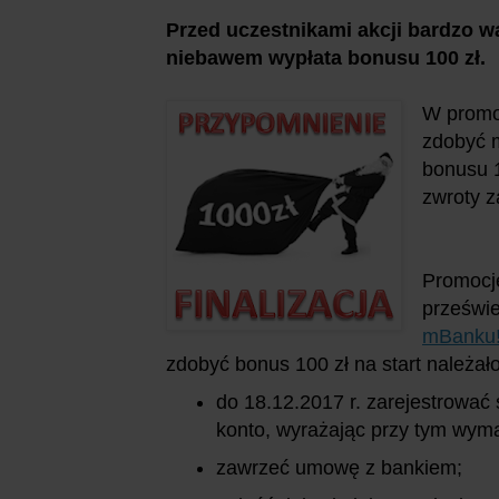
Przed uczestnikami akcji bardzo wa
niebawem wypłata bonusu 100 zł.
W promoc
zdobyć 
bonusu 1
zwroty z
Promocj
prześwie
mBanku
zdobyć bonus 100 zł na start należało
do 18.12.2017 r. zarejestrować 
konto, wyrażając przy tym wym
zawrzeć umowę z bankiem;