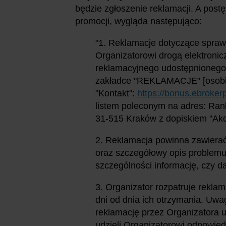
będzie zgłoszenie reklamacji. A pos
promocji, wygląda następująco:
"1. Reklamacje dotyczące spraw
Organizatorowi drogą elektroni
reklamacyjnego udostępnionego 
zakładce "REKLAMACJE" [osobiś
"Kontakt":
https://bonus.ebrokerp
listem poleconym na adres: Rank
31-515 Kraków z dopiskiem "Akc
2. Reklamacja powinna zawierać
oraz szczegółowy opis problemu
szczególności informację, czy 
3. Organizator rozpatruje reklam
dni od dnia ich otrzymania. Uwa
reklamację przez Organizatora 
udzieli Organizatorowi odpowied