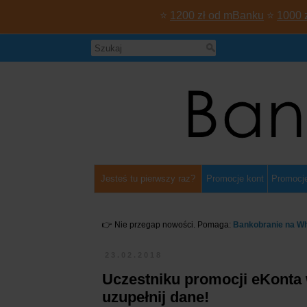
⭐
1200 zł od mBanku
⭐
1000 
Jesteś tu pierwszy raz?
Promocje kont
Promocje
👉 Nie przegap nowości. Pomaga:
Bankobranie na W
23.02.2018
Uczestniku promocji eKonta 
uzupełnij dane!