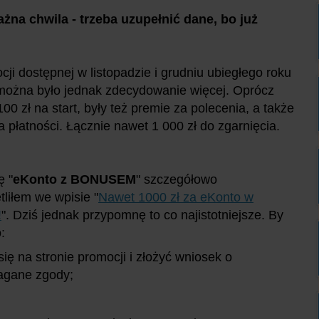
żna chwila - trzeba uzupełnić dane, bo już
ji dostępnej w listopadzie i grudniu ubiegłego roku
można było jednak zdecydowanie więcej. Oprócz
00 zł na start, były też premie za polecenia, a także
a płatności. Łącznie nawet 1 000 zł do zgarnięcia.
ę "
eKonto z BONUSEM
" szczegółowo
tliłem we wpisie "
Nawet 1000 zł za eKonto w
!
". Dziś jednak przypomnę to co najistotniejsze. By
:
się na stronie promocji i złożyć wniosek o
agane zgody;