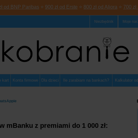
zł od BNP Paribas
⭐
900 zł od Erste
⭐
800 zł od Aliora
⭐
700 zł
Niezbędnik
Moje nar
 kart
Konta firmowe
Dla dzieci
Ile zarabiam na bankach?
Kalkulator o
hatsAppie
w mBanku z premiami do 1 000 zł: