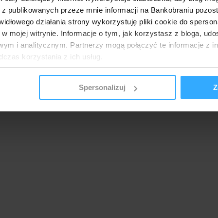
 z publikowanych przeze mnie informacji na Bankobraniu pozos
łowego działania strony wykorzystuję pliki cookie do spersonal
 w mojej witrynie. Informacje o tym, jak korzystasz z bloga, u
ym i analitycznym. Partnerzy mogą połączyć te informacje z 
dczas korzystania z ich usług.
wypłata premii finalizacja promocji
Spersonalizuj
Z