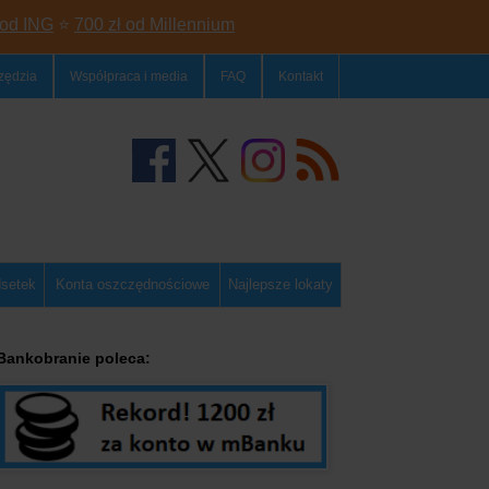
 od ING
⭐
700 zł od Millennium
zędzia
Współpraca i media
FAQ
Kontakt
dsetek
Konta oszczędnościowe
Najlepsze lokaty
Bankobranie poleca: