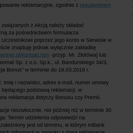
tępowanie reklamacyjne, zgodnie z
regulaminem
 związanych z Akcją należy składać
czną za pośrednictwem formularza
Uczestnikowi poprzez jego konto w Serwisie w
cie znajduję jednak wyłącznie zakładkę
artner.pl/kontakt.htm
-przyp. Mr. Złotówa] lub
omat Sp. z o.o. Sp.k., ul. Bandurskiego 34/3,
ja Bonus" w terminie do 18.03.2018 r.
: imię i nazwisko, adres e-mail, numer umowy
 będącego podstawą reklamacji, w
dana reklamacja dotyczy Bonusu czy Premii.
acje niezwłocznie, nie później niż w terminie 30
ga: Termin udzielenia odpowiedzi na
uzależniony jest od terminu, w którym mBank
nich informacji w związku z daną reklamacją