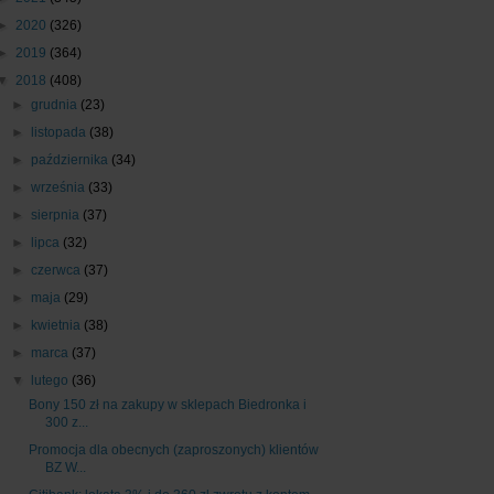
►
2020
(326)
►
2019
(364)
▼
2018
(408)
►
grudnia
(23)
►
listopada
(38)
►
października
(34)
►
września
(33)
►
sierpnia
(37)
►
lipca
(32)
►
czerwca
(37)
►
maja
(29)
►
kwietnia
(38)
►
marca
(37)
▼
lutego
(36)
Bony 150 zł na zakupy w sklepach Biedronka i
300 z...
Promocja dla obecnych (zaproszonych) klientów
BZ W...