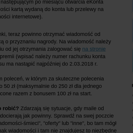
u następującym po miesiącu otwarcia eKonta
ności kartą wydaną do konta lub przelewy na
ości internetowe).
nki, teraz powinno otrzymać wiadomość od
cą o przyznaniu nagrody. Na wiadomość należy
iu od jej otrzymania zalogować się
na stronie
 premii (wpisać należy numer rachunku konta
u ma nastąpić najpóźniej do 2.03.2018 r.
m poleceń, w którym za skuteczne polecenia
po 50 zł (maksymalnie do 250 zł dla jednego
acone razem z bonusem 100 zł na start.
o robić?
Zdarzają się sytuacje, gdy maile od
 docierają jak powinny. Sprawdź na swej poczcie
adomości-śmieci", "oferty" lub "inne", bo tam mógł
dnak wiadomości i tam nie znajdujesz to niezbędne