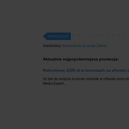
Nowszy post
Subskrybuj:
Komentarze do posta (Atom)
Aktualnie najpopularniejsza promocja:
Rekordowe 1200 zł w bonusach za eKonto d
Aż tyle do wzięcia za konto osobiste w mBanku jeszcze 
Media Expert....