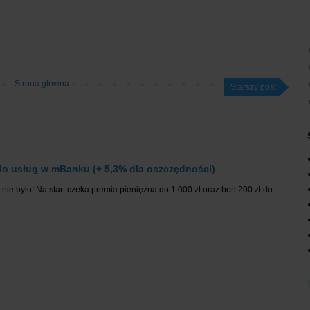
Strona główna
Starszy post
o usług w mBanku (+ 5,3% dla oszczędności)
nie było! Na start czeka premia pieniężna do 1 000 zł oraz bon 200 zł do