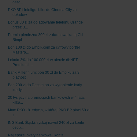
oszc...
PKO BP i Inteligo: bilet do Cinema City za
doładow...
Bonus 30 zł za doładowanie telefonu Orange
przez B...
Premia pieniężna 300 zł z darmową kartą Citi
Simpl...
Bon 100 zł do Empik.com za cyfrowy portfel
Masterp...
Lokata 3% do 100 000 zł w ofercie dbNET
Premium i ...
Bank Millennium: bon 30 zł do Empiku za 3
płatnośc...
Bon 200 zł do Decathlon za wyrobienie karty
kredyt...
20 tysięcy na promocjach bankowych w 4 lata,
kilka...
Mam PKO - 8. edycja, w której PKO BP płaci 50 zł
z...
ING Bank Śląski: zyskaj nawet 240 zł za konto
osob...
Najlepsze lokaty bankowe i konta