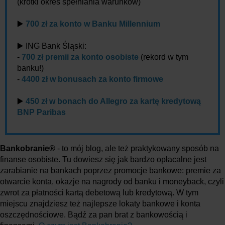
(krótki okres spełniania warunków)
▶️
700 zł za konto w Banku Millennium
▶️ ING Bank Śląski:
-
700 zł premii za konto osobiste
(rekord w tym
banku!)
-
4400 zł w bonusach za konto firmowe
▶️
450 zł w bonach do Allegro za kartę kredytową
BNP Paribas
Bankobranie®
- to mój blog, ale też praktykowany sposób na
finanse osobiste. Tu dowiesz się jak bardzo opłacalne jest
zarabianie na bankach poprzez promocje bankowe: premie za
otwarcie konta, okazje na nagrody od banku i moneyback, czyli
zwrot za płatności kartą debetową lub kredytową. W tym
miejscu znajdziesz też najlepsze lokaty bankowe i konta
oszczędnościowe. Bądź za pan brat z bankowością i