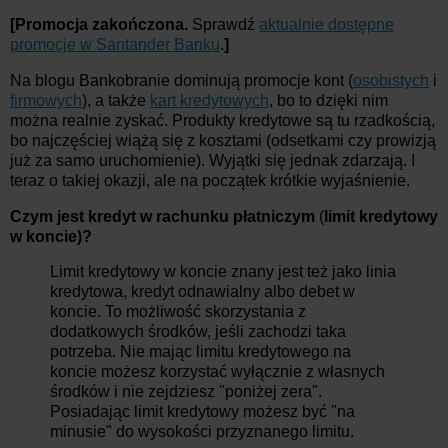
[Promocja zakończona.
Sprawdź
aktualnie dostępne
promocje w Santander Banku
.
]
Na blogu Bankobranie dominują promocje kont (
osobistych
i
firmowych
), a także
kart kredytowych
, bo to dzięki nim
można realnie zyskać. Produkty kredytowe są tu rzadkością,
bo najczęściej wiążą się z kosztami (odsetkami czy prowizją
już za samo uruchomienie). Wyjątki się jednak zdarzają. I
teraz o takiej okazji, ale na początek krótkie wyjaśnienie.
Czym jest kredyt w rachunku płatniczym
(
limit kredytowy
w koncie)?
Limit kredytowy w koncie znany jest też jako linia
kredytowa, kredyt odnawialny albo debet w
koncie. To możliwość skorzystania z
dodatkowych środków, jeśli zachodzi taka
potrzeba. Nie mając limitu kredytowego na
koncie możesz korzystać wyłącznie z własnych
środków i nie zejdziesz "poniżej zera".
Posiadając limit kredytowy możesz być "na
minusie" do wysokości przyznanego limitu.