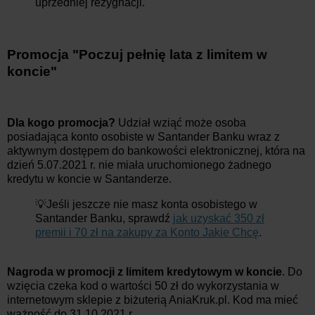
uprzedniej rezygnacji.
Promocja "Poczuj pełnię lata z limitem w
koncie"
Dla kogo promocja?
Udział wziąć może osoba
posiadająca konto osobiste w Santander Banku wraz z
aktywnym dostępem do bankowości elektronicznej, która na
dzień 5.07.2021 r. nie miała uruchomionego żadnego
kredytu w koncie w Santanderze.
💡Jeśli jeszcze nie masz konta osobistego w
Santander Banku, sprawdź
jak uzyskać 350 zł
premii i 70 zł na zakupy za Konto Jakie Chcę
.
Nagroda w promocji z limitem kredytowym w koncie
. Do
wzięcia czeka kod o wartości 50 zł do wykorzystania w
internetowym sklepie z biżuterią AniaKruk.pl. Kod ma mieć
ważność do 31.10.2021 r.