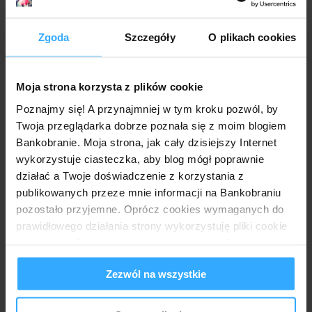
Przydatne dokumenty:
regulamin promocji "Poczuj pełnię lata z limitem
Zgoda
Szczegóły
O plikach cookies
w koncie"
taryfa opłat i prowizji
Moja strona korzysta z plików cookie
Mr. Złotówa
o godz.:
15:06
Poznajmy się! A przynajmniej w tym kroku pozwól, by
Twoja przeglądarka dobrze poznała się z moim blogiem
17 komentarzy:
Bankobranie. Moja strona, jak cały dzisiejszy Internet
wykorzystuje ciasteczka, aby blog mógł poprawnie
Anonimowy
7 lipca 2021 16:00
działać a Twoje doświadczenie z korzystania z
A co zrobić jeśli ani w bankowości internetowej ani mobilnie
publikowanych przeze mnie informacji na Bankobraniu
nie można zawrzeć umowy o udzielenie kredytu?
pozostało przyjemne. Oprócz cookies wymaganych do
Wyskakuje ikonka- skontaktuj się z infolinia
prawidłowego działania strony wykorzystuję pliki cookie
Odpowiedz
do spersonalizowania treści i reklam, aby również
analizować ruch w mojej witrynie. Informacje o tym, jak
Odpowiedzi
Zezwól na wszystkie
korzystasz z bloga, udostępniam moim partnerom
Anonimowy
7 lipca 2021 16:58
społecznościowym, reklamowym i analitycznym.
Partnerzy mogą połączyć te informacje z innymi danymi
No to nic nie zrobisz.