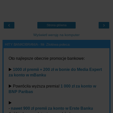
‹
›
Strona główna
Wyświetl wersję na komputer
HITY BANKOBRANIA - Mr. Złotówa poleca:
Oto najlepsze obecnie promocje bankowe:
▶️
1000 zł premii + 200 zł w bonie do Media Expert
za konto w mBanku
▶️ Powróciła wyższa premia!
1 000 zł za konto w
BNP Paribas
▶️
-
nawet 900 zł premii za konto w Erste Banku