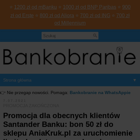
⭐
1200 zł od mBanku
⭐
1000 zł od BNP Paribas
⭐
900
zł od Erste
⭐
800 zł od Aliora
⭐
700 zł od ING
⭐
700 zł
od Millennium
▼
👉 Nie przegap nowości. Pomaga:
Bankobranie na WhatsAppie
7.07.2021
PROMOCJA ZAKOŃCZONA
Promocja dla obecnych klientów
Santander Banku: bon 50 zł do
sklepu AniaKruk.pl za uruchomienie