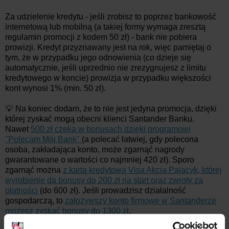
Za udzielenie kredytu - jeśli zrobisz to poprzez bankowość
internetową lub mobilną (a takiej formy wymaga zresztą
regulamin promocji z kodem 50 zł) - bank nie pobiera
prowizji. Kredyt przyznawany jest na rok, więc pamiętaj o
tym, że w przypadku jego odnowienia (co dzieje się
automatycznie, jeśli uprzednio nie zrezygnujesz z limitu
kredytowego w koncie) prowizja w przypadku większości
kont wynosi 1% (min. 50 zł).
💡 Na koniec dodam, że to nie jest jedyna promocja, dzięki
której zyskać mogą obecni klienci Santander Banku.
Nawet
500 zł czeka w bonusach dzięki programowi
"Polecam Mój Bank"
(a polecać łatwiej, gdy polecona
osoba, zakładająca konto, może zgarnąć nagrody
gwarantowane o wartości co najmniej 420 zł). Sporo
zgarnąć można
z kartą kredytową Visa Akcja Pajacyk, której
wyrobienie da bonusy do 200 zł na start oraz zwroty za
płatności
(do 600 zł). Jeśli prowadzisz działalność
gospodarczą, to
założywszy konto firmowe w Santanderze
możesz zyskać bonusy do 1300 zł
.