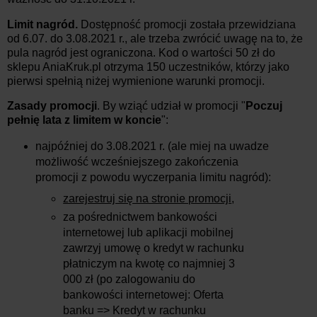
Limit nagród.
Dostępność promocji została przewidziana
od 6.07. do 3.08.2021 r., ale trzeba zwrócić uwagę na to, że
pula nagród jest ograniczona. Kod o wartości 50 zł do
sklepu AniaKruk.pl otrzyma 150 uczestników, którzy jako
pierwsi spełnią niżej wymienione warunki promocji.
Zasady promocji
. By wziąć udział w promocji "
Poczuj
pełnię lata z limitem w koncie
":
najpóźniej do 3.08.2021 r. (ale miej na uwadze
możliwość wcześniejszego zakończenia
promocji z powodu wyczerpania limitu nagród):
zarejestruj się na stronie promocji
,
za pośrednictwem bankowości
internetowej lub aplikacji mobilnej
zawrzyj umowę o kredyt w rachunku
płatniczym na kwotę co najmniej 3
000 zł (po zalogowaniu do
bankowości internetowej: Oferta
banku => Kredyt w rachunku