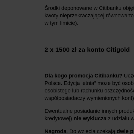
Środki deponowane w Citibanku ob
kwoty nieprzekraczającej równowartośc
w tym limicie).
2 x 1500 zł za konto Citigold
Dla kogo promocja Citibanku?
Ucze
Polsce. Edycja letnia" może być osoba
osobistego lub rachunku oszczędnoś
współposiadaczy wymienionych kont)
Ewentualne posiadanie innych produkt
kredytowej)
nie wyklucza
z udziału w
Nagroda
. Do wzięcia czekają
dwie p