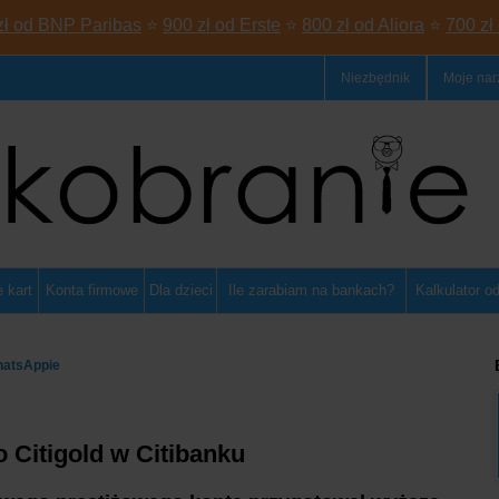
zł od BNP Paribas
⭐
900 zł od Erste
⭐
800 zł od Aliora
⭐
700 zł
Niezbędnik
Moje nar
 kart
Konta firmowe
Dla dzieci
Ile zarabiam na bankach?
Kalkulator o
hatsAppie
o Citigold w Citibanku