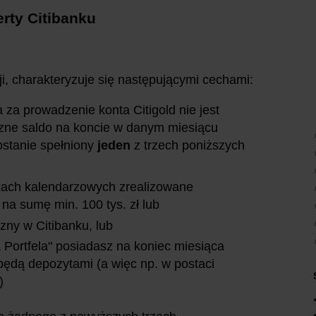
erty Citibanku
i, charakteryzuje się następującymi cechami:
a za prowadzenie konta Citigold nie jest
ęczne saldo na koncie w danym miesiącu
zostanie spełniony
jeden
z trzech poniższych
ącach kalendarzowych zrealizowane
 na sumę min. 100 tys. zł lub
zny w Citibanku, lub
 Portfela" posiadasz na koniec miesiąca
e będą depozytami (a więc np. w postaci
)