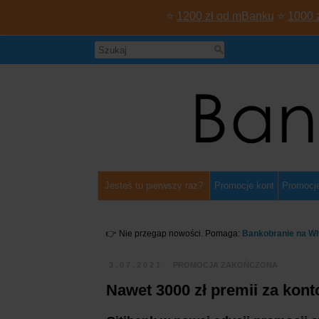
⭐
1200 zł od mBanku
⭐
1000 
Jesteś tu pierwszy raz?
Promocje kont
Promocje
👉 Nie przegap nowości. Pomaga:
Bankobranie na W
3.07.2021
PROMOCJA ZAKOŃCZONA
Nawet 3000 zł premii za kont