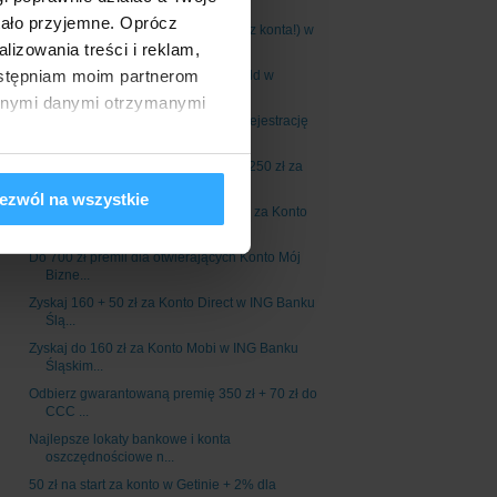
Banku: bo...
tało przyjemne. Oprócz
Do 1,7% na lokatach bankowych (bez konta!) w
izowania treści i reklam,
InBanku
dostępniam moim partnerom
Nawet 3000 zł premii za konto Citigold w
Citibanku
innymi danymi otrzymanymi
3400 punktów Bezcenne Chwile za rejestrację
karty ...
Nawet 400 zł od Millennium: premia 250 zł za
konto...
ezwól na wszystkie
100 zł do wydania podczas zakupów za Konto
360° Ju...
Do 700 zł premii dla otwierających Konto Mój
Bizne...
Zyskaj 160 + 50 zł za Konto Direct w ING Banku
Ślą...
Zyskaj do 160 zł za Konto Mobi w ING Banku
Śląskim...
Odbierz gwarantowaną premię 350 zł + 70 zł do
CCC ...
Najlepsze lokaty bankowe i konta
oszczędnościowe n...
50 zł na start za konto w Getinie + 2% dla