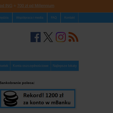
 od ING
⭐
700 zł od Millennium
zędzia
Współpraca i media
FAQ
Kontakt
dsetek
Konta oszczędnościowe
Najlepsze lokaty
Bankobranie poleca: