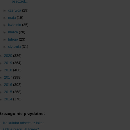
oszczęd...
►
czerwca
(29)
►
maja
(19)
►
kwietnia
(35)
►
marca
(28)
►
lutego
(23)
►
stycznia
(31)
►
2020
(326)
►
2019
(364)
►
2018
(408)
►
2017
(398)
►
2016
(302)
►
2015
(268)
►
2014
(178)
Szczególnie przydatne:
Kalkulator odsetek z lokat
Gdzie płacić BLIKiem?