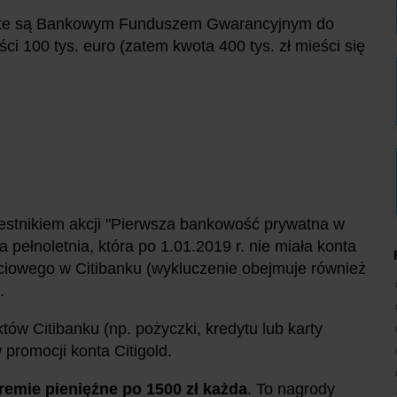
jęte są Bankowym Funduszem Gwarancyjnym do
i 100 tys. euro (zatem kwota 400 tys. zł mieści się
stnikiem akcji "Pierwsza bankowość prywatna w
 pełnoletnia, która po 1.01.2019 r. nie miała konta
ciowego w Citibanku (wykluczenie obejmuje również
.
ów Citibanku (np. pożyczki, kredytu lub karty
 promocji konta Citigold.
remie pieniężne po 1500 zł każda
. To nagrody