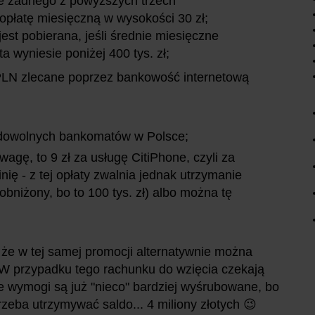
e żadnego z powyższych trzech
opłatę miesięczną w wysokości 30 zł;
jest pobierana, jeśli średnie miesięczne
a wyniesie poniżej 400 tys. zł;
r PLN zlecane poprzez bankowość internetową
z dowolnych bankomatów w Polsce;
wagę, to 9 zł za usługę CitiPhone, czyli za
nię - z tej opłaty zwalnia jednak utrzymanie
obniżony, bo to 100 tys. zł) albo można tę
 że w tej samej promocji alternatywnie można
t. W przypadku tego rachunku do wzięcia czekają
e wymogi są już "nieco" bardziej wyśrubowane, bo
trzeba utrzymywać saldo... 4 miliony złotych 😉