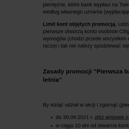
pieniężne, które bank wypłaci na Twe
według własnego uznania (wypłacając
Limit kont objętych promocją
. Udz
pierwsze otworzą konto osobiste Citi
wymogów (chodzi przede wszystkim o
raczej i tak nie należy spodziewać si
Zasady promocji "Pierwsza 
letnia"
By wziąć udział w akcji i zgarnąć (pi
do 30.09.2021 r.
złóż wniosek o
w ciągu 10 dni od otwarcia kont