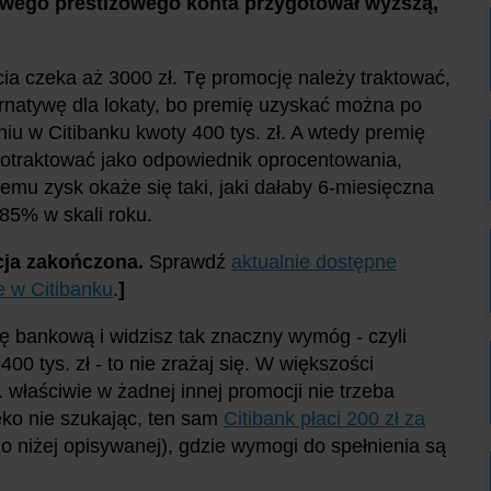
 swego prestiżowego konta przygotował wyższą,
ia czeka aż 3000 zł. Tę promocję należy traktować,
ernatywę dla lokaty, bo premię uzyskać można po
iu w Citibanku kwoty 400 tys. zł. A wtedy premię
otraktować jako odpowiednik oprocentowania,
zemu zysk okaże się taki, jaki dałaby 6-miesięczna
,85% w skali roku.
ja zakończona.
Sprawdź
aktualnie dostępne
 w Citibanku
.
]
ję bankową i widzisz tak znaczny wymóg - czyli
0 tys. zł - to nie zrażaj się. W większości
. właściwie w żadnej innej promocji nie trzeba
ko nie szukając, ten sam
Citibank płaci 200 zł za
o niżej opisywanej), gdzie wymogi do spełnienia są