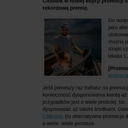
Citibank w nowej edycji promocji
rekordową premię.
Do wzięc
jako alt
ulokowan
można p
dzięki c
lokata 1
[Promoc
promocje
Jeśli pierwszy raz trafiasz na promoc
konieczność dysponowania kwotą aż 40
przypadków jest o wiele prościej, bo..
dysponować aż takimi środkami. Dale
CitiKonto
(to alternatywna promocja d
o wiele, wiele prostsze.