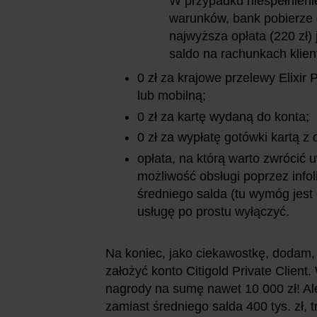
W przypadku niespełnieni
warunków, bank pobierze 
najwyższa opłata (220 zł) 
saldo na rachunkach klient
0 zł za krajowe przelewy Elixi
lub mobilną;
0 zł za kartę wydaną do konta;
0 zł za wypłatę gotówki kartą 
opłata, na którą warto zwrócić u
możliwość obsługi poprzez infoli
średniego salda (tu wymóg jest 
usługę po prostu wyłączyć.
Na koniec, jako ciekawostkę, dodam,
założyć konto Citigold Private Clien
nagrody na sumę nawet 10 000 zł! Al
zamiast średniego salda 400 tys. zł, 