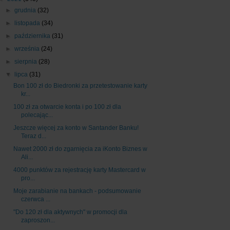
►
grudnia
(32)
►
listopada
(34)
►
października
(31)
►
września
(24)
►
sierpnia
(28)
▼
lipca
(31)
Bon 100 zł do Biedronki za przetestowanie karty
kr...
100 zł za otwarcie konta i po 100 zł dla
polecając...
Jeszcze więcej za konto w Santander Banku!
Teraz d...
Nawet 2000 zł do zgarnięcia za iKonto Biznes w
Ali...
4000 punktów za rejestrację karty Mastercard w
pro...
Moje zarabianie na bankach - podsumowanie
czerwca ...
"Do 120 zł dla aktywnych" w promocji dla
zaproszon...