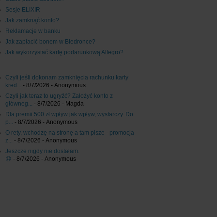
Sesje ELIXIR
Jak zamknąć konto?
Reklamacje w banku
Jak zapłacić bonem w Biedronce?
Jak wykorzystać kartę podarunkową Allegro?
Czyli jeśli dokonam zamknięcia rachunku karty
kred...
- 8/7/2026
- Anonymous
Czyli jak teraz to ugryźć? Założyć konto z
główneg...
- 8/7/2026
- Magda
Dla premii 500 zł wpływ jak wpływ, wystarczy. Do
p...
- 8/7/2026
- Anonymous
O rety, wchodzę na stronę a tam pisze - promocja
z...
- 8/7/2026
- Anonymous
Jeszcze nigdy nie dostałam.
😞
- 8/7/2026
- Anonymous