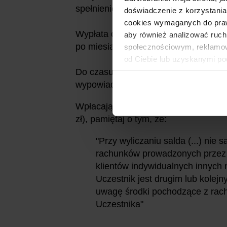
spełnienie warunków uzyskania zarówno
doświadczenie z korzystania
cookies wymaganych do prawid
Wypłata drugiej premii 1500 zł nast
aby również analizować ruch
po miesiącu spełnienia warunków jej
społecznościowym, reklamow
od Ciebie lub uzyskanymi po
Do czasu wypłaty premii nie zamykaj k
wypowiadaj umowy z bankiem.
Wpłacając środki do Citibanku (w cel
zł), pamiętaj o tym, że:
"Przy wyliczaniu salda (...) ni
rachunków prowadzonych przez Ba
klientów indywidualnych innych 
Uczestnik jest drugim lub kole
uwagę środki pochodzące z rach
Uczestnika"