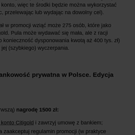
 konto, więc te środki będzie można wykorzystać
, przelewając lub wydając na dowolny cel).
iał w promocji wziąć może 275 osób, które jako
gold. Pula może wydawać się mała, ale z racji
 konieczność dysponowania kwotą aż 400 tys. zł)
ę jej (szybkiego) wyczerpania.
bankowość prywatna w Polsce. Edycja
erwszą)
nagrodę 1500 zł:
 konto Citigold
i zawrzyj umowę z bankiem;
a zaakceptuj regulamin promocji (w praktyce