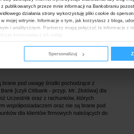
 pierwszej, jak i drugiej premii).
 z publikowanych przeze mnie informacji na Bankobraniu pozos
łowego działania strony wykorzystuję pliki cookie do spersonal
ąpi do końca miesiąca kalendarzowego następującego
 w mojej witrynie. Informacje o tym, jak korzystasz z bloga, u
 uzyskania.
ym i analitycznym. Partnerzy mogą połączyć te informacje z 
dczas korzystania z ich usług.
onta Citigold, nie zmieniaj typu konta, ani nie
Spersonalizuj
Z
u spełnienia warunku utrzymania salda min. 400 tys.
e są brane pod uwagę środki pochodzące z
nk [czyli Citibank - przyp. Mr. Złotówa] dla
niż Uczestnik oraz z rachunków, których
jnym współposiadaczem oraz nie są brane pod
unków dla klientów firmowych należących do