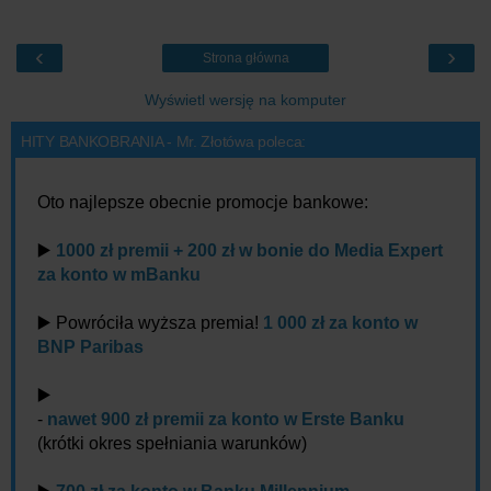
‹
›
Strona główna
Wyświetl wersję na komputer
HITY BANKOBRANIA - Mr. Złotówa poleca:
Oto najlepsze obecnie promocje bankowe:
▶️
1000 zł premii + 200 zł w bonie do Media Expert
za konto w mBanku
▶️ Powróciła wyższa premia!
1 000 zł za konto w
BNP Paribas
▶️
-
nawet 900 zł premii za konto w Erste Banku
(krótki okres spełniania warunków)