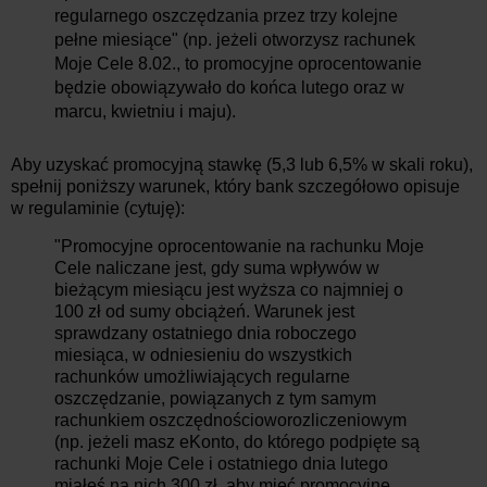
regularnego oszczędzania przez trzy kolejne
pełne miesiące" (np. jeżeli otworzysz rachunek
Moje Cele 8.02., to promocyjne oprocentowanie
będzie obowiązywało do końca lutego oraz w
marcu, kwietniu i maju).
Aby uzyskać promocyjną stawkę (5,3 lub 6,5% w skali roku),
spełnij poniższy warunek, który bank szczegółowo opisuje
w regulaminie (cytuję):
"Promocyjne oprocentowanie na rachunku Moje
Cele naliczane jest, gdy suma wpływów w
bieżącym miesiącu jest wyższa co najmniej o
100 zł od sumy obciążeń. Warunek jest
sprawdzany ostatniego dnia roboczego
miesiąca, w odniesieniu do wszystkich
rachunków umożliwiających regularne
oszczędzanie, powiązanych z tym samym
rachunkiem oszczędnościoworozliczeniowym
(np. jeżeli masz eKonto, do którego podpięte są
rachunki Moje Cele i ostatniego dnia lutego
miałeś na nich 300 zł, aby mieć promocyjne