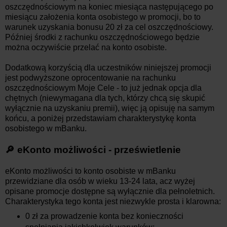
oszczędnościowym na koniec miesiąca następującego po
miesiącu założenia konta osobistego w promocji, bo to
warunek uzyskania bonusu 20 zł za cel oszczędnościowy.
Później środki z rachunku oszczędnościowego będzie
można oczywiście przelać na konto osobiste.
Dodatkową korzyścią dla uczestników niniejszej promocji
jest podwyższone oprocentowanie na rachunku
oszczędnościowym Moje Cele - to już jednak opcja dla
chętnych (niewymagana dla tych, którzy chcą się skupić
wyłącznie na uzyskaniu premii), więc ją opisuję na samym
końcu, a poniżej przedstawiam charakterystykę konta
osobistego w mBanku.
🔎 eKonto możliwości - prześwietlenie
eKonto możliwości to konto osobiste w mBanku
przewidziane dla osób w wieku 13-24 lata, acz wyżej
opisane promocje dostępne są wyłącznie dla pełnoletnich.
Charakterystyka tego konta jest niezwykle prosta i klarowna:
0 zł za prowadzenie konta bez konieczności