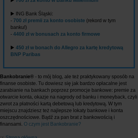
▶️
700 zł za konto w Banku Millennium
▶️ ING Bank Śląski:
-
700 zł premii za konto osobiste
(rekord w tym
banku!)
-
4400 zł w bonusach za konto firmowe
▶️
450 zł w bonach do Allegro za kartę kredytową
BNP Paribas
Bankobranie®
- to mój blog, ale też praktykowany sposób na
finanse osobiste. Tu dowiesz się jak bardzo opłacalne jest
zarabianie na bankach poprzez promocje bankowe: premie za
otwarcie konta, okazje na nagrody od banku i moneyback, czyli
zwrot za płatności kartą debetową lub kredytową. W tym
miejscu znajdziesz też najlepsze lokaty bankowe i konta
oszczędnościowe. Bądź za pan brat z bankowością i
finansami.
O czym jest Bankobranie?
☞
Strona główna