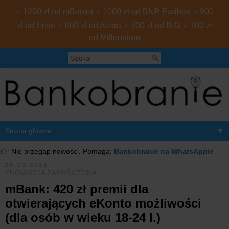
⭐
1200 zł od mBanku
⭐
1000 zł od BNP Paribas
⭐
900
zł od Erste
⭐
800 zł od Aliora
⭐
700 zł od ING
⭐
700 zł
od Millennium
▼
👉 Nie przegap nowości. Pomaga:
Bankobranie na WhatsAppie
20.03.2024
PROMOCJA ZAKOŃCZONA
mBank: 420 zł premii dla
otwierających eKonto możliwości
(dla osób w wieku 18-24 l.)