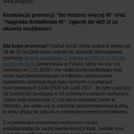
sobą połączyć.
Kumulacja promocji "Bo możesz więcej III" oraz
"Nagroda dodatkowa III": zgarnij do 420 zł za
eKonto możliwości
Dla kogo promocja?
Udział wziąć może osoba w wieku od
18 do 24 lat (jeśli masz więcej lat, sprawdź alternatywną
promocję
eKonta osobistego z premią do 530 zł i 6,5% dla
oszczędności
), zamieszkała w Polsce, która nie ma i co
najmniej od 1.01.2020 r. nie miała konta osobistego i/lub
konta oszczędnościowego w mBanku (wykluczenie
konkretnie obejmuje tego typu rachunki o numerach
rozliczeniowych 1140 2004 lub 1140 2017 - to cyfry z pozycji
od trzeciej do dziesiątej w 26-cyfrowym numerze rachunku).
Zatem jeśli kiedyś było Ci już dane posiadać konto w
mBanku, ale udało się je zamknąć przed wspomnianą datą,
to teraz droga do udziału w niniejszej promocji jest otwarta.
Z uczestnictwa w promocji wykluczeni są też
współposiadacze wyżej wymienionych kont. Jednak inne