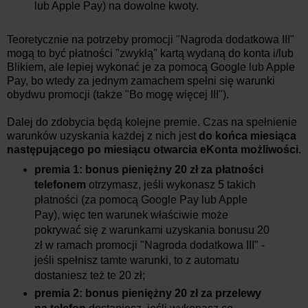
lub Apple Pay) na dowolne kwoty.
Teoretycznie na potrzeby promocji "Nagroda dodatkowa III"
mogą to być płatności "zwykłą" kartą wydaną do konta i/lub
Blikiem, ale lepiej wykonać je za pomocą Google lub Apple
Pay, bo wtedy za jednym zamachem spełni się warunki
obydwu promocji (także "Bo mogę więcej III").
Dalej do zdobycia będą kolejne premie. Czas na spełnienie
warunków uzyskania każdej z nich jest
do końca miesiąca
następującego po miesiącu otwarcia eKonta możliwości
.
premia 1: bonus pieniężny 20 zł za płatności
telefonem
otrzymasz, jeśli wykonasz 5 takich
płatności (za pomocą Google Pay lub Apple
Pay), więc ten warunek właściwie może
pokrywać się z warunkami uzyskania bonusu 20
zł w ramach promocji "Nagroda dodatkowa III" -
jeśli spełnisz tamte warunki, to z automatu
dostaniesz też te 20 zł;
premia 2: bonus pieniężny 20 zł za przelewy