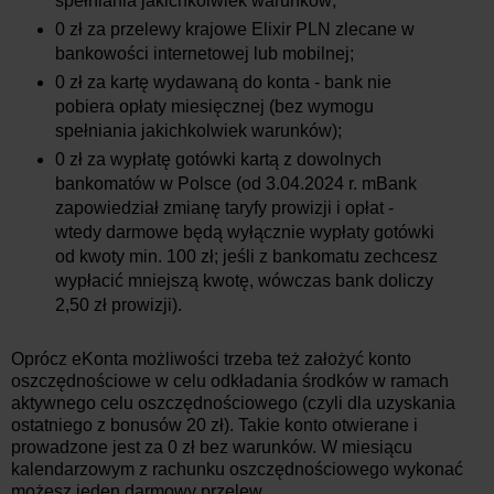
spełniania jakichkolwiek warunków;
0 zł za przelewy krajowe Elixir PLN zlecane w
bankowości internetowej lub mobilnej;
0 zł za kartę wydawaną do konta - bank nie
pobiera opłaty miesięcznej (bez wymogu
spełniania jakichkolwiek warunków);
0 zł za wypłatę gotówki kartą z dowolnych
bankomatów w Polsce (od 3.04.2024 r. mBank
zapowiedział zmianę taryfy prowizji i opłat -
wtedy darmowe będą wyłącznie wypłaty gotówki
od kwoty min. 100 zł; jeśli z bankomatu zechcesz
wypłacić mniejszą kwotę, wówczas bank doliczy
2,50 zł prowizji).
Oprócz eKonta możliwości trzeba też założyć konto
oszczędnościowe w celu odkładania środków w ramach
aktywnego celu oszczędnościowego (czyli dla uzyskania
ostatniego z bonusów 20 zł). Takie konto otwierane i
prowadzone jest za 0 zł bez warunków. W miesiącu
kalendarzowym z rachunku oszczędnościowego wykonać
możesz jeden darmowy przelew.