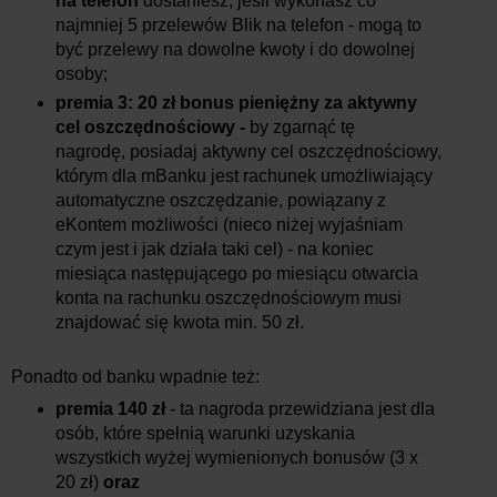
na telefon
dostaniesz, jeśli wykonasz co
najmniej 5 przelewów Blik na telefon - mogą to
być przelewy na dowolne kwoty i do dowolnej
osoby;
premia 3: 20 zł bonus pieniężny za aktywny
cel oszczędnościowy -
by zgarnąć tę
nagrodę, posiadaj aktywny cel oszczędnościowy,
którym dla mBanku jest rachunek umożliwiający
automatyczne oszczędzanie, powiązany z
eKontem możliwości (nieco niżej wyjaśniam
czym jest i jak działa taki cel) - na koniec
miesiąca następującego po miesiącu otwarcia
konta na rachunku oszczędnościowym musi
znajdować się kwota min. 50 zł.
Ponadto od banku wpadnie też:
premia 140 zł
- ta nagroda przewidziana jest dla
osób, które spełnią warunki uzyskania
wszystkich wyżej wymienionych bonusów (3 x
20 zł)
oraz