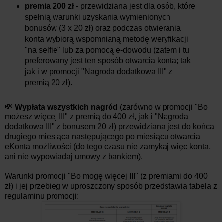
premia 200 zł
- przewidziana jest dla osób, które
spełnią warunki uzyskania wymienionych
bonusów (3 x 20 zł) oraz podczas otwierania
konta wybiorą wspomnianą metodę weryfikacji
"na selfie" lub za pomocą e-dowodu (zatem i tu
preferowany jest ten sposób otwarcia konta; tak
jak i w promocji "Nagroda dodatkowa III" z
premią 20 zł).
💸
Wypłata wszystkich nagród
(zarówno w promocji "Bo
możesz więcej III" z premią do 400 zł, jak i "Nagroda
dodatkowa III" z bonusem 20 zł) przewidziana jest do końca
drugiego miesiąca następującego po miesiącu otwarcia
eKonta możliwości (do tego czasu nie zamykaj więc konta,
ani nie wypowiadaj umowy z bankiem).
Warunki promocji "Bo mogę więcej III" (z premiami do 400
zł) i jej przebieg w uproszczony sposób przedstawia tabela z
regulaminu promocji: