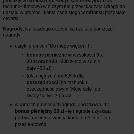
produkty w mBanku (np. kredyt, karta kredytowa czy
rachunek firmowy) w niczym nie przeszkadzają i droga do
udziału w promocji konta osobistego w mBanku pozostaje
otwarta.
Nagrody
. Na każdego uczestnika czekają poniższe
nagrody:
dzięki promocji "Bo mogę więcej III":
bonusy pieniężne
w wysokości
3 x
20 zł oraz 140 i 200 zł
(co w sumie
daje 400 zł) i
(dla chętnych)
do 6,5% dla
oszczędności
(na rachunku
oszczędnościowym "Moje cele" do
kwoty 50 tys. zł)
oraz
w ramach promocji "Nagroda dodatkowa III":
bonus pieniężny 20 zł
- tę nagrodę uzyskasz
pod warunkiem otwarcia konta na "selfie" lub
przez e-dowód.