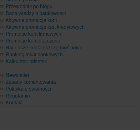
☞
Przewodnik po blogu
☞
Baza wiedzy o bankowości
☞
Aktywne promocje kont
☞
Aktywne promocje kart kredytowych
☞
Promocje kont firmowych
☞
Promocje kont dla dzieci
☞
Najlepsze konta oszczędnościowe
☞
Ranking lokat bankowych
☞
Kalkulator odsetek
☞
Newsletter
☞
Zasady komentowania
☞
Polityka prywatności
☞
Regulamin
☞
Kontakt