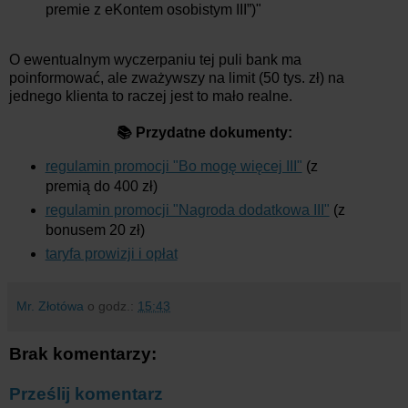
premie z eKontem osobistym III”)"
O ewentualnym wyczerpaniu tej puli bank ma
poinformować, ale zważywszy na limit (50 tys. zł) na
jednego klienta to raczej jest to mało realne.
📚 Przydatne dokumenty:
regulamin promocji "Bo mogę więcej III"
(z
premią do 400 zł)
regulamin promocji "Nagroda dodatkowa III"
(z
bonusem 20 zł)
taryfa prowizji i opłat
Mr. Złotówa
o godz.:
15:43
Brak komentarzy:
Prześlij komentarz