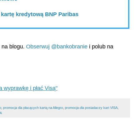
a kartę kredytową BNP Paribas
ę na blogu.
Obserwuj @bankobranie
i polub na
a wyprawkę i płać Visą"
o
,
promocja dla płacących kartą na Allegro
,
promocja dla posiadaczy kart VISA
,
A