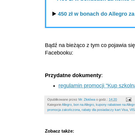
▶️
450 zł w bonach do Allegro z
Bądź na bieżąco z tym co pojawia si
Facebooku:
Przydatne dokumenty
:
regulamin promocji "Kup szkoln
Opublikowane przez
Mr. Złotówa
o godz.:
14:20
Kategorie
Allegro
,
bon na Allegro
,
kupony rabatowe na Allegr
promocja zakończona
,
rabaty dla posiadaczy kart Visa
,
VIS
Zobacz także: