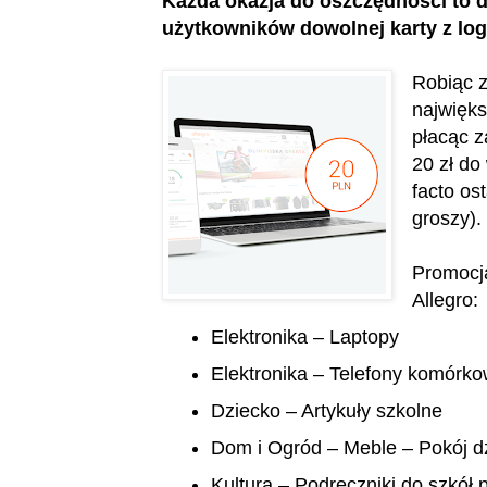
Każda okazja do oszczędności to d
użytkowników dowolnej karty z log
Robiąc z
najwięks
płacąc z
20 zł do
facto os
groszy).
Promocją
Allegro:
Elektronika – Laptopy
Elektronika – Telefony komórk
Dziecko – Artykuły szkolne
Dom i Ogród – Meble – Pokój d
Kultura – Podręczniki do szkół p