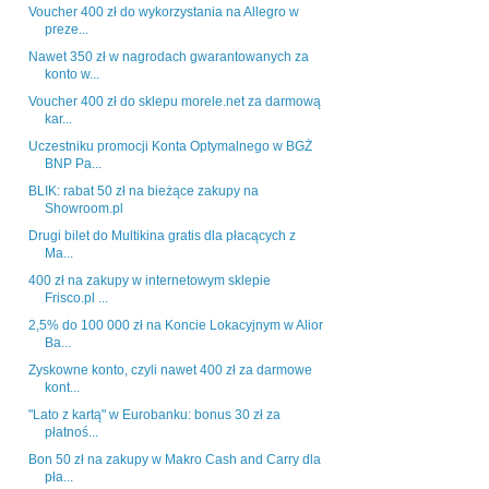
Voucher 400 zł do wykorzystania na Allegro w
preze...
Nawet 350 zł w nagrodach gwarantowanych za
konto w...
Voucher 400 zł do sklepu morele.net za darmową
kar...
Uczestniku promocji Konta Optymalnego w BGŻ
BNP Pa...
BLIK: rabat 50 zł na bieżące zakupy na
Showroom.pl
Drugi bilet do Multikina gratis dla płacących z
Ma...
400 zł na zakupy w internetowym sklepie
Frisco.pl ...
2,5% do 100 000 zł na Koncie Lokacyjnym w Alior
Ba...
Zyskowne konto, czyli nawet 400 zł za darmowe
kont...
"Lato z kartą" w Eurobanku: bonus 30 zł za
płatnoś...
Bon 50 zł na zakupy w Makro Cash and Carry dla
pła...