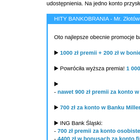
udostępnienia. Na jedno konto przysł
HITY BANKOBRANIA - Mr. Złotówa
Oto najlepsze obecnie promocje 
▶️
1000 zł premii + 200 zł w bo
▶️ Powróciła wyższa premia!
1 00
▶️
-
nawet 900 zł premii za konto 
▶️
700 zł za konto w Banku Mill
▶️ ING Bank Śląski:
-
700 zł premii za konto osobist
-
4400 zł w bonusach za konto 