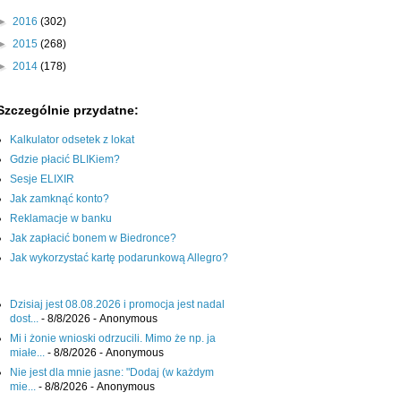
►
2016
(302)
►
2015
(268)
►
2014
(178)
Szczególnie przydatne:
Kalkulator odsetek z lokat
Gdzie płacić BLIKiem?
Sesje ELIXIR
Jak zamknąć konto?
Reklamacje w banku
Jak zapłacić bonem w Biedronce?
Jak wykorzystać kartę podarunkową Allegro?
Dzisiaj jest 08.08.2026 i promocja jest nadal
dost...
- 8/8/2026
- Anonymous
Mi i żonie wnioski odrzucili. Mimo że np. ja
miałe...
- 8/8/2026
- Anonymous
Nie jest dla mnie jasne: "Dodaj (w każdym
mie...
- 8/8/2026
- Anonymous