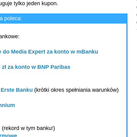
uguje tylko jeden kupon.
 poleca:
bankowe:
nie do Media Expert za konto w mBanku
0 zł za konto w BNP Paribas
w Erste Banku
(krótki okres spełniania warunków)
ennium
e
(rekord w tym banku!)
firmowe