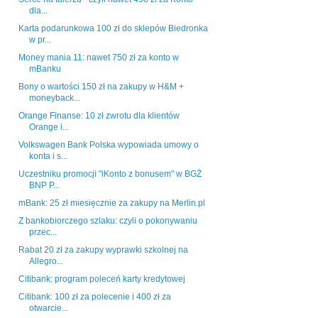
dla...
Karta podarunkowa 100 zł do sklepów Biedronka
w pr...
Money mania 11: nawet 750 zł za konto w
mBanku
Bony o wartości 150 zł na zakupy w H&M +
moneyback...
Orange Finanse: 10 zł zwrotu dla klientów
Orange i...
Volkswagen Bank Polska wypowiada umowy o
konta i s...
Uczestniku promocji "iKonto z bonusem" w BGŻ
BNP P...
mBank: 25 zł miesięcznie za zakupy na Merlin.pl
Z bankobiorczego szlaku: czyli o pokonywaniu
przec...
Rabat 20 zł za zakupy wyprawki szkolnej na
Allegro...
Citibank: program poleceń karty kredytowej
Citibank: 100 zł za polecenie i 400 zł za
otwarcie...