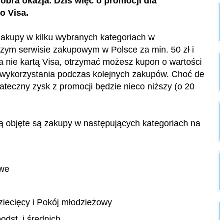
obra okazja. Dziś więc o promocji dla
o Visa.
akupy w kilku wybranych kategoriach w
zym serwisie zakupowym w Polsce za min. 50 zł i
a nie kartą Visa, otrzymać możesz kupon o wartości
 wykorzystania podczas kolejnych zakupów. Choć de
tateczny zysk z promocji będzie nieco niższy (o 20
 objęte są zakupy w następujących kategoriach na
owe
ziecięcy i Pokój młodzieżowy
odst. i średnich