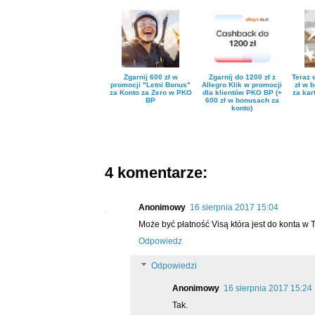
Zgarnij 600 zł w
Zgarnij do 1200 zł z
Teraz 
promocji "Letni Bonus"
Allegro Klik w promocji
zł w 
za Konto za Zero w PKO
dla klientów PKO BP (+
za kar
BP
600 zł w bonusach za
konto)
4 komentarze:
Anonimowy
16 sierpnia 2017 15:04
Może być płatność Visą która jest do konta w
Odpowiedz
Odpowiedzi
Anonimowy
16 sierpnia 2017 15:24
Tak.