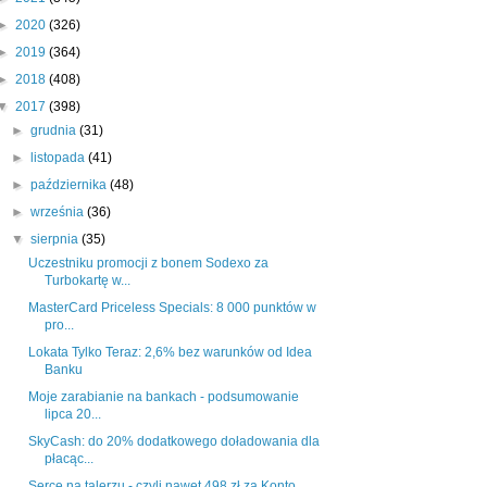
►
2020
(326)
►
2019
(364)
►
2018
(408)
▼
2017
(398)
►
grudnia
(31)
►
listopada
(41)
►
października
(48)
►
września
(36)
▼
sierpnia
(35)
Uczestniku promocji z bonem Sodexo za
Turbokartę w...
MasterCard Priceless Specials: 8 000 punktów w
pro...
Lokata Tylko Teraz: 2,6% bez warunków od Idea
Banku
Moje zarabianie na bankach - podsumowanie
lipca 20...
SkyCash: do 20% dodatkowego doładowania dla
płacąc...
Serce na talerzu - czyli nawet 498 zł za Konto