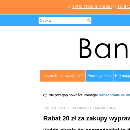
⭐
1200 zł od mBanku
⭐
1000 
Jesteś tu pierwszy raz?
Promocje kont
Promocje
👉 Nie przegap nowości. Pomaga:
Bankobranie na W
16.08.2017
PROMOCJA ZAKOŃCZONA
Rabat 20 zł za zakupy wypraw