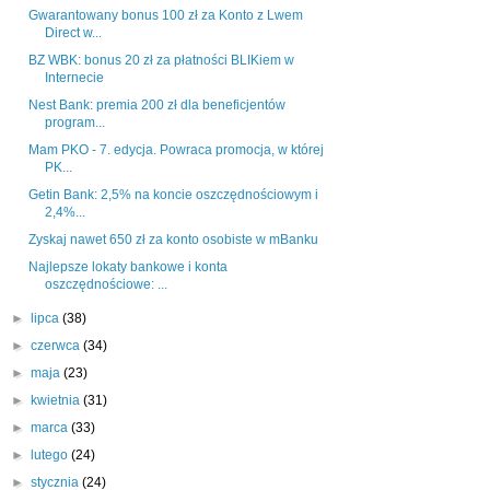
Gwarantowany bonus 100 zł za Konto z Lwem
Direct w...
BZ WBK: bonus 20 zł za płatności BLIKiem w
Internecie
Nest Bank: premia 200 zł dla beneficjentów
program...
Mam PKO - 7. edycja. Powraca promocja, w której
PK...
Getin Bank: 2,5% na koncie oszczędnościowym i
2,4%...
Zyskaj nawet 650 zł za konto osobiste w mBanku
Najlepsze lokaty bankowe i konta
oszczędnościowe: ...
►
lipca
(38)
►
czerwca
(34)
►
maja
(23)
►
kwietnia
(31)
►
marca
(33)
►
lutego
(24)
►
stycznia
(24)