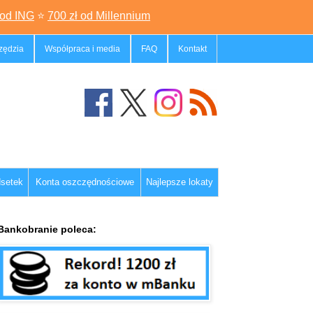
 od ING
⭐
700 zł od Millennium
zędzia
Współpraca i media
FAQ
Kontakt
dsetek
Konta oszczędnościowe
Najlepsze lokaty
Bankobranie poleca: