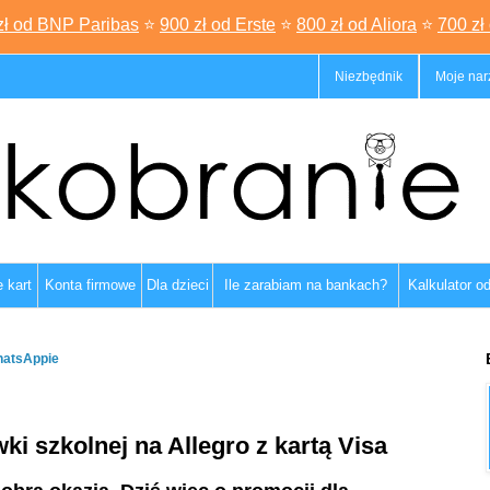
zł od BNP Paribas
⭐
900 zł od Erste
⭐
800 zł od Aliora
⭐
700 zł
Niezbędnik
Moje nar
 kart
Konta firmowe
Dla dzieci
Ile zarabiam na bankach?
Kalkulator o
hatsAppie
ki szkolnej na Allegro z kartą Visa