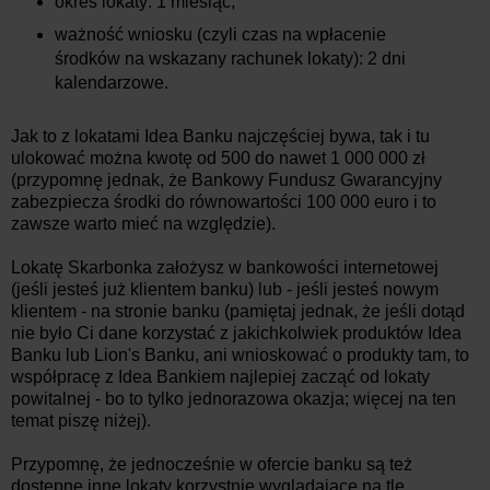
okres lokaty: 1 miesiąc;
ważność wniosku (czyli czas na wpłacenie
środków na wskazany rachunek lokaty): 2 dni
kalendarzowe.
Jak to z lokatami Idea Banku najczęściej bywa, tak i tu
ulokować można kwotę od 500 do nawet 1 000 000 zł
(przypomnę jednak, że Bankowy Fundusz Gwarancyjny
zabezpiecza środki do równowartości 100 000 euro i to
zawsze warto mieć na względzie).
Lokatę Skarbonka założysz w bankowości internetowej
(jeśli jesteś już klientem banku) lub - jeśli jesteś nowym
klientem - na stronie banku (pamiętaj jednak, że jeśli dotąd
nie było Ci dane korzystać z jakichkolwiek produktów Idea
Banku lub Lion's Banku, ani wnioskować o produkty tam, to
współpracę z Idea Bankiem najlepiej zacząć od lokaty
powitalnej - bo to tylko jednorazowa okazja; więcej na ten
temat piszę niżej).
Przypomnę, że jednocześnie w ofercie banku są też
dostępne inne lokaty korzystnie wyglądające na tle