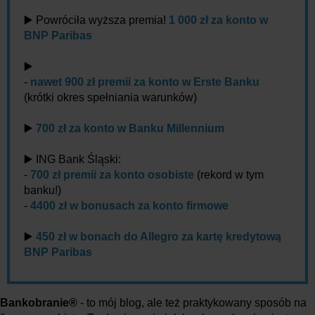
▶️ Powróciła wyższa premia!
1 000 zł za konto w
BNP Paribas
▶️
-
nawet 900 zł premii za konto w Erste Banku
(krótki okres spełniania warunków)
▶️
700 zł za konto w Banku Millennium
▶️ ING Bank Śląski:
-
700 zł premii za konto osobiste
(rekord w tym
banku!)
-
4400 zł w bonusach za konto firmowe
▶️
450 zł w bonach do Allegro za kartę kredytową
BNP Paribas
Bankobranie®
- to mój blog, ale też praktykowany sposób na