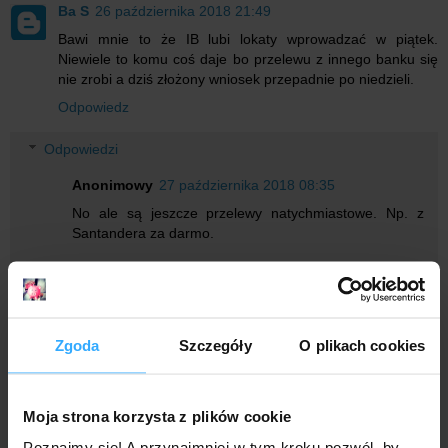
Ba S
26 października 2018 21:49
Bawi mnie to że IB lubi lokaty wprowadzać w piątek.
Niewiele to komu coś daje bo przelewu z innego banku się
nie zrobi a dziś złożony wniosek przepadnie po niedzieli.
Odpowiedz
Odpowiedzi
Anonimowy
27 października 2018 08:35
No ale są jeszcze przelewy natychmiastowe. Np. z
Santandera za darmo.
Anonimowy
27 października 2018 13:36
I też jest ratunkiem jak komuś akurat w weekend
kończą się lokaty w IB.
Zgoda
Szczegóły
O plikach cookies
Anonimowy
28 października 2018 04:28
Moja strona korzysta z plików cookie
pokaż mi przelewy natychmiastowe na kwotę 400 tyś :)
Poznajmy się! A przynajmniej w tym kroku pozwól, by