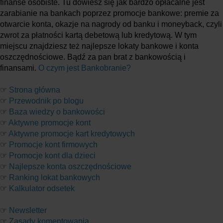
finanse osobiste. Tu dowiesz się jak bardzo opłacalne jest
zarabianie na bankach poprzez promocje bankowe: premie za
otwarcie konta, okazje na nagrody od banku i moneyback, czyli
zwrot za płatności kartą debetową lub kredytową. W tym
miejscu znajdziesz też najlepsze lokaty bankowe i konta
oszczędnościowe. Bądź za pan brat z bankowością i
finansami.
O czym jest Bankobranie?
☞
Strona główna
☞
Przewodnik po blogu
☞
Baza wiedzy o bankowości
☞
Aktywne promocje kont
☞
Aktywne promocje kart kredytowych
☞
Promocje kont firmowych
☞
Promocje kont dla dzieci
☞
Najlepsze konta oszczędnościowe
☞
Ranking lokat bankowych
☞
Kalkulator odsetek
☞
Newsletter
☞
Zasady komentowania