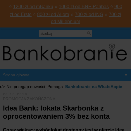
⭐
1200 zł od mBanku
⭐
1000 zł od BNP Paribas
⭐
900
zł od Erste
⭐
800 zł od Aliora
⭐
700 zł od ING
⭐
700 zł
od Millennium
▼
👉 Nie przegap nowości. Pomaga:
Bankobranie na WhatsAppie
26.10.2018
PROMOCJA ZAKOŃCZONA
Idea Bank: lokata Skarbonka z
oprocentowaniem 3% bez konta
Coraz większy wybór lokat dostępny jest w ofercie Idea