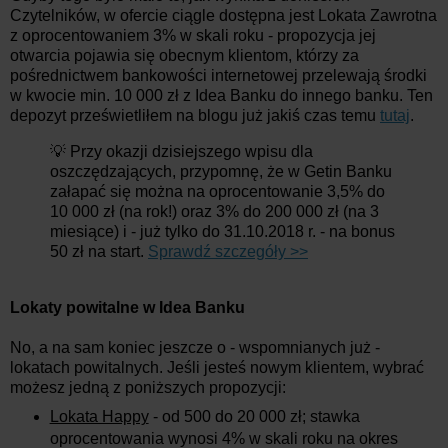
Czytelników, w ofercie ciągle dostępna jest Lokata Zawrotna
z oprocentowaniem 3% w skali roku - propozycja jej
otwarcia pojawia się obecnym klientom, którzy za
pośrednictwem bankowości internetowej przelewają środki
w kwocie min. 10 000 zł z Idea Banku do innego banku. Ten
depozyt prześwietliłem na blogu już jakiś czas temu
tutaj
.
💡 Przy okazji dzisiejszego wpisu dla
oszczędzających, przypomnę, że w Getin Banku
załapać się można na oprocentowanie 3,5% do
10 000 zł (na rok!) oraz 3% do 200 000 zł (na 3
miesiące) i - już tylko do 31.10.2018 r. - na bonus
50 zł na start.
Sprawdź szczegóły >>
Lokaty powitalne w Idea Banku
No, a na sam koniec jeszcze o - wspomnianych już -
lokatach powitalnych. Jeśli jesteś nowym klientem, wybrać
możesz jedną z poniższych propozycji:
Lokata Happy
- od 500 do 20 000 zł; stawka
oprocentowania wynosi 4% w skali roku na okres