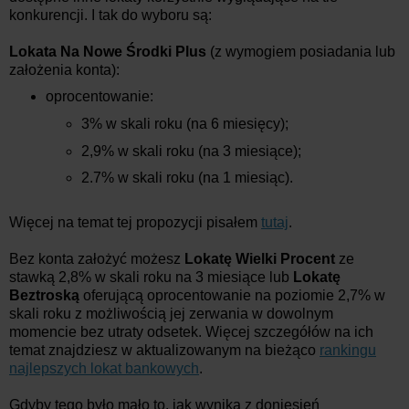
konkurencji. I tak do wyboru są:
Lokata Na Nowe Środki Plus
(z wymogiem posiadania lub
założenia konta):
oprocentowanie:
3% w skali roku (na 6 miesięcy);
2,9% w skali roku (na 3 miesiące);
2.7% w skali roku (na 1 miesiąc).
Więcej na temat tej propozycji pisałem
tutaj
.
Bez konta założyć możesz
Lokatę Wielki Procent
ze
stawką 2,8% w skali roku na 3 miesiące lub
Lokatę
Beztroską
oferującą oprocentowanie na poziomie 2,7% w
skali roku z możliwością jej zerwania w dowolnym
momencie bez utraty odsetek. Więcej szczegółów na ich
temat znajdziesz w aktualizowanym na bieżąco
rankingu
najlepszych lokat bankowych
.
Gdyby tego było mało to, jak wynika z doniesień