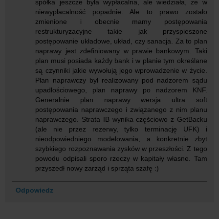
spółka jeszcze była wypłacalna, ale wiedziała, że w
niewypłacalność popadnie. Ale to prawo zostało
zmienione i obecnie mamy postępowania
restrukturyzacyjne takie jak przyspieszone
postępowanie układowe, układ, czy sanacja. Za to plan
naprawy jest zdefiniowany w prawie bankowym. Taki
plan musi posiada każdy bank i w planie tym określane
są czynniki jakie wywołują jego wprowadzenie w życie.
Plan naprawczy był realizowany pod nadzorem sądu
upadłościowego, plan naprawy po nadzorem KNF.
Generalnie plan naprawy wersja ultra soft
postępowania naprawczego i związanego z nim planu
naprawczego. Strata IB wynika częściowo z GetBacku
(ale nie przez rezerwy, tylko terminację UFK) i
nieodpowiedniego modelowania, a konkretnie zbyt
szybkiego rozpoznawania zysków w przeszłości. Z tego
powodu odpisali sporo rzeczy w kapitały własne. Tam
przyszedł nowy zarząd i sprząta szafę :)
Odpowiedz