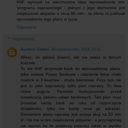
KNF wymusił na wierchuszce Idea wprowadzenie tzw.
'programu naprawczego' i jednym z jego elementów jest
zwiększenie aktywów o circa 80 mln - ta oferta to pokłosie
wprowadzenia tego planu w życie.
Odpowiedz
Odpowiedzi
Gordon Gekko
28 października 2018 10:11
Wiesz, że gdzieś dzwoni, ale nie wiesz w którym
kościele...
To nie KNF przymusił bank do wprowadzenia planu,
tylko ustawa Prawo Bankowe i zdarzenie które miało
miejsce w II kwartale - strata bilansowa. Poza tym nie
jest to plan naprawczy, tylko plan naprawy. To dwa
różne pojęcia. Pierwsze funkcjonowało przed
nowelizacją pakietu ustaw bankowych. Taki plan musi
posiadać każdy bank po roku od rozpoczęcia
działalności, tylko nie każdy musi go wdrażać.
Elementem planu naprawy jest emisja akcji na 50 mln
zł i nie ma w nim zwiększenia aktywów - a przynajmniej
nie wprost bo te zwiększą przecież także w wyniku