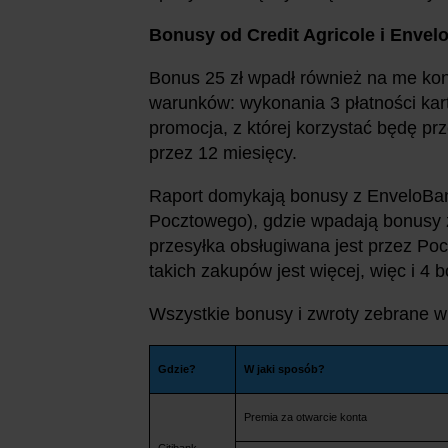
Bonusy od Credit Agricole i Enve
Bonus 25 zł wpadł również na me kont
warunków: wykonania 3 płatności kar
promocja, z której korzystać będę pr
przez 12 miesięcy.
Raport domykają bonusy z EnveloBa
Pocztowego), gdzie wpadają bonusy z
przesyłka obsługiwana jest przez Poc
takich zakupów jest więcej, więc i 4 b
Wszystkie bonusy i zwroty zebrane w
Gdzie?
W jaki sposób?
Premia za otwarcie konta
Citibank