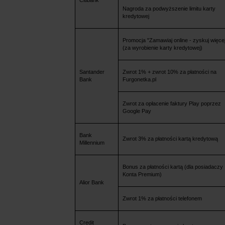
Nagroda za podwyższenie limitu karty
kredytowej
Promocja "Zamawiaj online - zyskuj więce
(za wyrobienie karty kredytowej)
Santander
Zwrot 1% + zwrot 10% za płatności na
Bank
Furgonetka.pl
Zwrot za opłacenie faktury Play poprzez
Google Pay
Bank
Zwrot 3% za płatności kartą kredytową
Millennium
Bonus za płatności kartą (dla posiadaczy
Konta Premium)
Alior Bank
Zwrot 1% za płatności telefonem
Credit