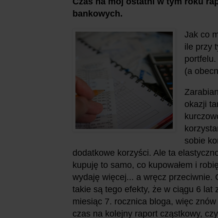
Czas na mój ostatni w tym roku ra
bankowych.
Jak co m
ile przy
portfelu
(a obecn
Zarabia
okazji t
kurczowo
korzysta
sobie ko
dodatkowe korzyści. Ale ta elastyczno
kupuję to samo, co kupowałem i robię
wydaję więcej... a wręcz przeciwnie. 
takie są tego efekty, że w ciągu 6 lat
miesiąc 7. rocznica bloga, więc zn
czas na kolejny raport cząstkowy, czy