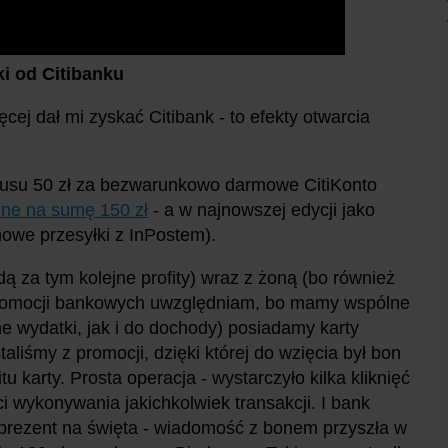
ki od Citibanku
 dał mi zyskać Citibank - to efekty otwarcia
usu 50 zł za bezwarunkowo darmowe CitiKonto
żne na sumę 150 zł
- a w najnowszej edycji jako
owe przesyłki z InPostem).
ą za tym kolejne profity) wraz z żoną (bo również
promocji bankowych uwzględniam, bo mamy wspólne
 wydatki, jak i do dochody) posiadamy karty
aliśmy z promocji, dzięki której do wzięcia był bon
tu karty. Prosta operacja - wystarczyło kilka kliknięć
 wykonywania jakichkolwiek transakcji. I bank
ły prezent na święta - wiadomość z bonem przyszła w