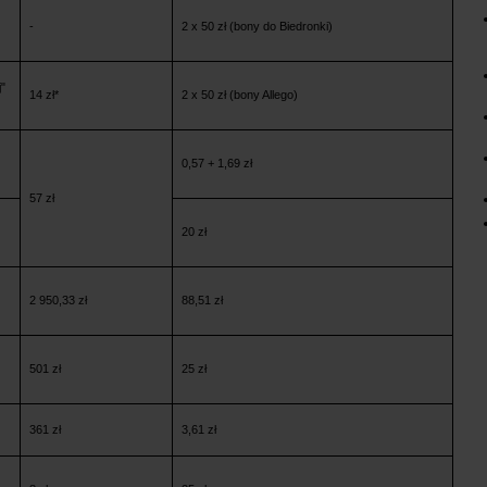
-
2 x 50 zł (bony do Biedronki)
j"
14 zł*
2 x 50 zł (bony Allego)
0,57 + 1,69 zł
57 zł
20 zł
2 950,33 zł
88,51 zł
501 zł
25 zł
361 zł
3,61 zł