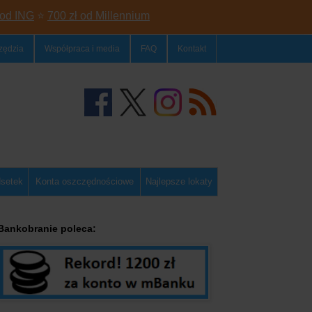
 od ING
⭐
700 zł od Millennium
zędzia
Współpraca i media
FAQ
Kontakt
dsetek
Konta oszczędnościowe
Najlepsze lokaty
Bankobranie poleca: