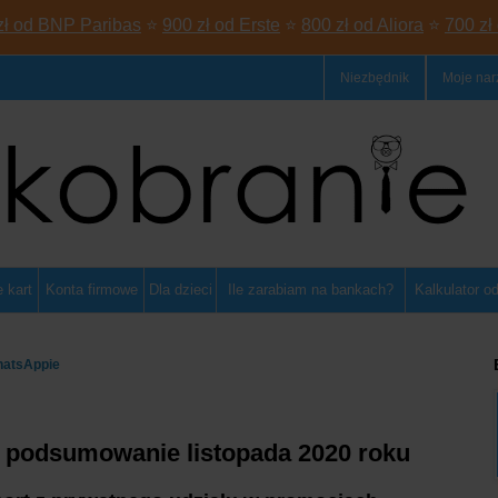
zł od BNP Paribas
⭐
900 zł od Erste
⭐
800 zł od Aliora
⭐
700 zł
Niezbędnik
Moje nar
 kart
Konta firmowe
Dla dzieci
Ile zarabiam na bankach?
Kalkulator o
hatsAppie
- podsumowanie listopada 2020 roku