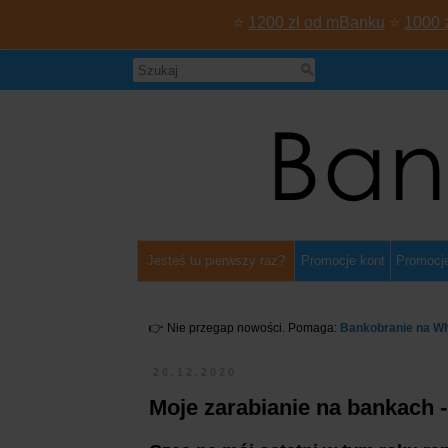
⭐
1200 zł od mBanku
⭐
1000 
Jesteś tu pierwszy raz?
Promocje kont
Promocje
👉 Nie przegap nowości. Pomaga:
Bankobranie na W
26.12.2020
Moje zarabianie na bankach 