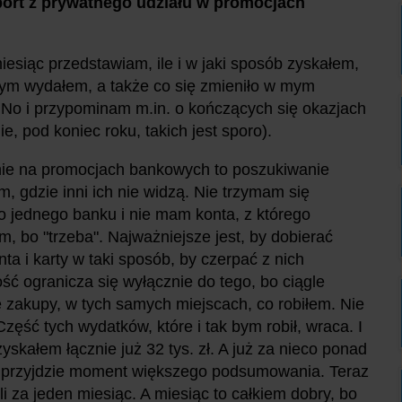
port z prywatnego udziału w promocjach
iesiąc przedstawiam, ile i w jaki sposób zyskałem,
 tym wydałem, a także co się zmieniło w mym
. No i przypominam m.in. o kończących się okazjach
ie, pod koniec roku, takich jest sporo).
nie na promocjach bankowych to poszukiwanie
am, gdzie inni ich nie widzą. Nie trzymam się
 jednego banku i nie mam konta, z którego
m, bo "trzeba". Najważniejsze jest, by dobierać
nta i karty w taki sposób, by czerpać z nich
ść ogranicza się wyłącznie do tego, bo ciągle
 zakupy, w tych samych miejscach, co robiłem. Nie
Część tych wydatków, które i tak bym robił, wraca. I
 zyskałem łącznie już 32 tys. zł. A już za nieco ponad
ów przyjdzie moment większego podsumowania. Teraz
li za jeden miesiąc. A miesiąc to całkiem dobry, bo