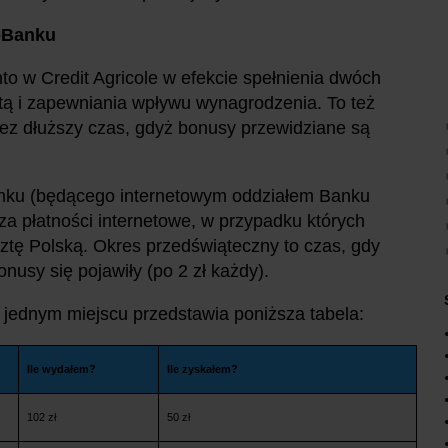
loBanku
o w Credit Agricole w efekcie spełnienia dwóch
tą i zapewniania wpływu wynagrodzenia. To też
zez dłuższy czas, gdyż bonusy przewidziane są
nku (będącego internetowym oddziałem Banku
a płatności internetowe, w przypadku których
ztę Polską. Okres przedświąteczny to czas, gdy
onusy się pojawiły (po 2 zł każdy).
 jednym miejscu przedstawia poniższa tabela:
Ile wydałem?
Ile zyskałem?
102 zł
50 zł