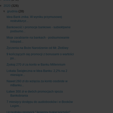
▼
2020
(326)
▼
grudnia
(28)
Idea Bank znika. W wyniku przymusowej
restrukturyz...
Bankowość i promocje bankowe - subiektywne
podsumo...
Moje zarabianie na bankach - podsumowanie
listopad...
Życzenia na Boże Narodzenie od Mr. Złotówy
9 kończących się promocji z bonusami o wartości
po...
Zyskaj 270 zł za konto w Banku Millennium
Lokata Świąteczna w Idea Banku: 2,2% na 2
miesiące...
Nawet 260 zł do wzięcia za konto osobiste w
mBanku...
Łatwe 300 zł w dwóch promocjach spoza
Bankobrania
7 miesięcy dostępu do audiobooków i e-Booków
Legim...
Uczestniku promocji "Jesienny bukiet korzyści"