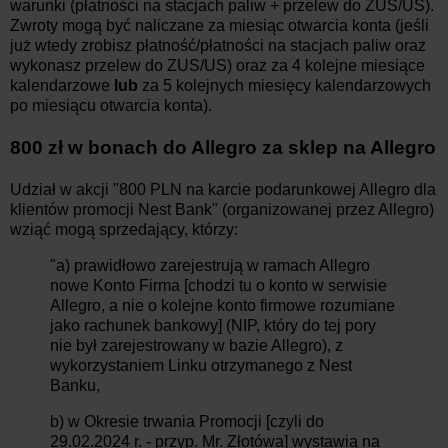
warunki (płatności na stacjach paliw + przelew do ZUS/US).
Zwroty mogą być naliczane za miesiąc otwarcia konta (jeśli
już wtedy zrobisz płatność/płatności na stacjach paliw oraz
wykonasz przelew do ZUS/US) oraz za 4 kolejne miesiące
kalendarzowe
lub
za 5 kolejnych miesięcy kalendarzowych
po miesiącu otwarcia konta).
800 zł w bonach do Allegro za sklep na Allegro
Udział w akcji "800 PLN na karcie podarunkowej Allegro dla
klientów promocji Nest Bank" (organizowanej przez Allegro)
wziąć mogą sprzedający, którzy:
"a) prawidłowo zarejestrują w ramach Allegro
nowe Konto Firma [chodzi tu o konto w serwisie
Allegro, a nie o kolejne konto firmowe rozumiane
jako rachunek bankowy] (NIP, który do tej pory
nie był zarejestrowany w bazie Allegro), z
wykorzystaniem Linku otrzymanego z Nest
Banku,
b) w Okresie trwania Promocji [czyli do
29.02.2024 r. - przyp. Mr. Złotówa] wystawią na