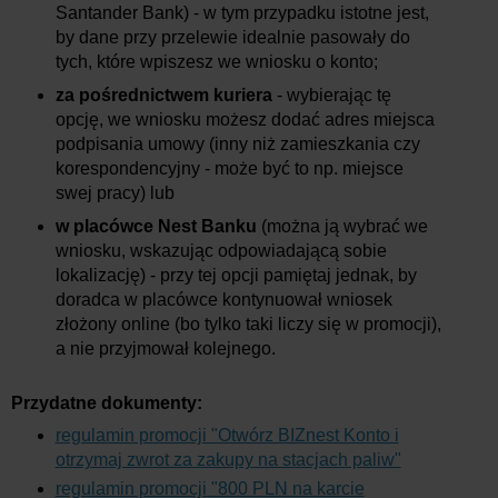
Santander Bank) - w tym przypadku istotne jest,
by dane przy przelewie idealnie pasowały do
tych, które wpiszesz we wniosku o konto;
za pośrednictwem kuriera
- wybierając tę
opcję, we wniosku możesz dodać adres miejsca
podpisania umowy (inny niż zamieszkania czy
korespondencyjny - może być to np. miejsce
swej pracy) lub
w placówce Nest Banku
(można ją wybrać we
wniosku, wskazując odpowiadającą sobie
lokalizację) - przy tej opcji pamiętaj jednak, by
doradca w placówce kontynuował wniosek
złożony online (bo tylko taki liczy się w promocji),
a nie przyjmował kolejnego.
Przydatne dokumenty:
regulamin promocji "Otwórz BIZnest Konto i
otrzymaj zwrot za zakupy na stacjach paliw"
regulamin promocji "800 PLN na karcie