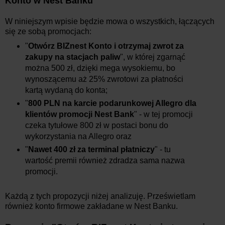
Konto w Nest Banku
W niniejszym wpisie będzie mowa o wszystkich, łączących
się ze sobą promocjach:
"
Otwórz BIZnest Konto i otrzymaj zwrot za
zakupy na stacjach paliw
", w której zgarnąć
można 500 zł, dzięki mega wysokiemu, bo
wynoszącemu aż 25% zwrotowi za płatności
kartą wydaną do konta;
"
800 PLN na karcie podarunkowej Allegro dla
klientów promocji Nest Bank
" - w tej promocji
czeka tytułowe 800 zł w postaci bonu do
wykorzystania na Allegro oraz
"
Nawet 400 zł za terminal płatniczy
" - tu
wartość premii również zdradza sama nazwa
promocji.
Każdą z tych propozycji niżej analizuję. Prześwietlam
również konto firmowe zakładane w Nest Banku.