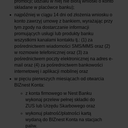
promocji; udziału w niej nie biorą wnioski o konto
składane w placówce banku);
najpóźniej w ciągu 14 dni od złożenia wniosku o
konto zawrzyj umowę z bankiem, wyrażając przy
tym zgody na dostarczanie informacji
promujących usługi lub produkty banku
wszystkimi kanałami kontaktu tj.: (1) za
pośrednictwem wiadomości SMS/MMS oraz (2)
w rozmowie telefonicznej oraz (3) za
pośrednictwem poczty elektronicznej na adres e-
mail oraz (4) za pośrednictwem bankowości
internetowej i aplikacji mobilnej oraz
w pięciu pierwszych miesiącach od otwarcia
BIZnest Konta:
z konta firmowego w Nest Banku
wykonaj przelew pełnej składki do
ZUS lub Urzędu Skarbowego oraz
wykonuj płatność/płatności kartą
wydaną do BIZnest Konta na stacjach
paliw.