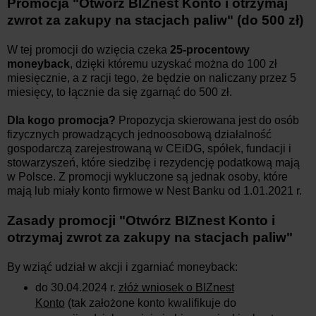
Promocja "Otwórz BIZnest Konto i otrzymaj
zwrot za zakupy na stacjach paliw" (do 500 zł)
W tej promocji do wzięcia czeka
25-procentowy
moneyback
, dzięki któremu uzyskać można do 100 zł
miesięcznie, a z racji tego, że będzie on naliczany przez 5
miesięcy, to łącznie da się zgarnąć do 500 zł.
Dla kogo promocja?
Propozycja skierowana jest do osób
fizycznych prowadzących jednoosobową działalność
gospodarczą zarejestrowaną w CEiDG, spółek, fundacji i
stowarzyszeń, które siedzibę i rezydencję podatkową mają
w Polsce. Z promocji wykluczone są jednak osoby, które
mają lub miały konto firmowe w Nest Banku od 1.01.2021 r.
Zasady promocji "Otwórz BIZnest Konto i
otrzymaj zwrot za zakupy na stacjach paliw"
By wziąć udział w akcji i zgarniać moneyback:
do 30.04.2024 r.
złóż wniosek o BIZnest
Konto
(tak założone konto kwalifikuje do