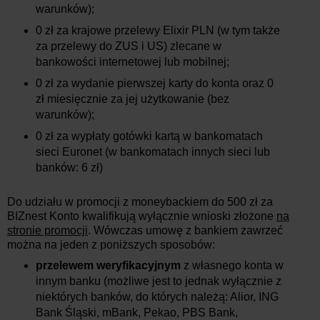
warunków);
0 zł za krajowe przelewy Elixir PLN (w tym także
za przelewy do ZUS i US) zlecane w
bankowości internetowej lub mobilnej;
0 zł za wydanie pierwszej karty do konta oraz 0
zł miesięcznie za jej użytkowanie (bez
warunków);
0 zł za wypłaty gotówki kartą w bankomatach
sieci Euronet (w bankomatach innych sieci lub
banków: 6 zł)
Do udziału w promocji z moneybackiem do 500 zł za
BIZnest Konto kwalifikują wyłącznie wnioski złożone
na
stronie promocji
. Wówczas umowę z bankiem zawrzeć
można na jeden z poniższych sposobów:
przelewem weryfikacyjnym
z własnego konta w
innym banku (możliwe jest to jednak wyłącznie z
niektórych banków, do których należą: Alior, ING
Bank Śląski, mBank, Pekao, PBS Bank,