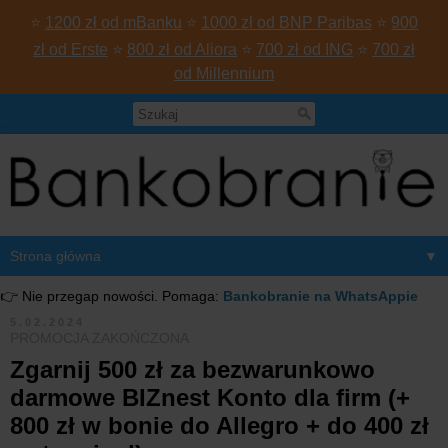
⭐
1200 zł od mBanku
⭐
1000 zł od BNP Paribas
⭐
900
zł od Erste
⭐
800 zł od Aliora
⭐
700 zł od ING
⭐
700 zł
od Millennium
▼
👉 Nie przegap nowości. Pomaga:
Bankobranie na WhatsAppie
5.02.2024
PROMOCJA ZAKOŃCZONA
Zgarnij 500 zł za bezwarunkowo
darmowe BIZnest Konto dla firm (+
800 zł w bonie do Allegro + do 400 zł