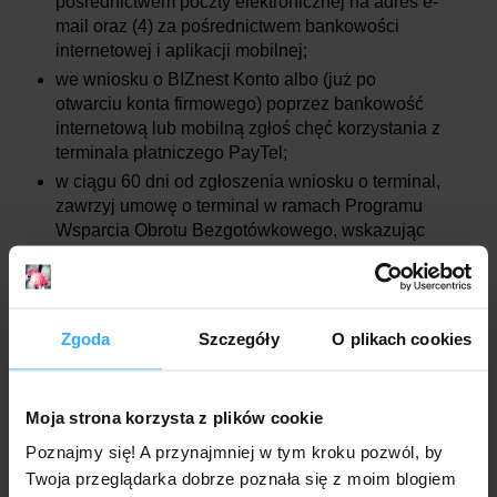
pośrednictwem poczty elektronicznej na adres e-
mail oraz (4) za pośrednictwem bankowości
internetowej i aplikacji mobilnej;
we wniosku o BIZnest Konto albo (już po
otwarciu konta firmowego) poprzez bankowość
internetową lub mobilną zgłoś chęć korzystania z
terminala płatniczego PayTel;
w ciągu 60 dni od zgłoszenia wniosku o terminal,
zawrzyj umowę o terminal w ramach Programu
Wsparcia Obrotu Bezgotówkowego, wskazując
przy tym BIZnest Konto jako rachunek do
rozliczeń transakcji dokonywanych za pomocą
terminala (tradycyjnego lub aplikacji Nest POS).
Zgoda
Szczegóły
O plikach cookies
Wysokość premii w tej promocji zależy od sumy obrotu na
terminalu, acz w przypadku aplikacji Nest POS można
uzyskać jedynie 100 zł, a dopiero w przypadku tradycyjnego
Moja strona korzysta z plików cookie
terminala od 100 do nawet 400 zł.
Poznajmy się! A przynajmniej w tym kroku pozwól, by
A czym jest ów obrót? W myśl regulaminu promocji to
Twoja przeglądarka dobrze poznała się z moim blogiem
(cytuję):