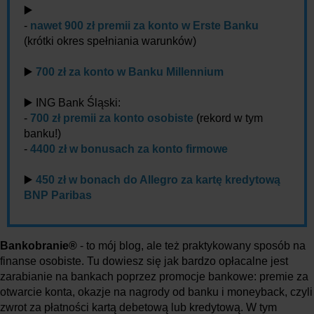
▶️
-
nawet 900 zł premii za konto w Erste Banku
(krótki okres spełniania warunków)
▶️
700 zł za konto w Banku Millennium
▶️ ING Bank Śląski:
-
700 zł premii za konto osobiste
(rekord w tym
banku!)
-
4400 zł w bonusach za konto firmowe
▶️
450 zł w bonach do Allegro za kartę kredytową
BNP Paribas
Bankobranie®
- to mój blog, ale też praktykowany sposób na
finanse osobiste. Tu dowiesz się jak bardzo opłacalne jest
zarabianie na bankach poprzez promocje bankowe: premie za
otwarcie konta, okazje na nagrody od banku i moneyback, czyli
zwrot za płatności kartą debetową lub kredytową. W tym