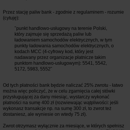
Przez stację paliw bank - zgodnie z regulaminem - rozumie
(cytuję):
"punkt handlowo-usługowy na terenie Polski,
który zajmuje się sprzedażą paliw lub
ładowaniem samochodów elektrycznych, w tym
punkty ładowania samochodów elektrycznych, o
kodach MCC (4-cyfrowy kod, który jest
nadawany przez organizacje płatnicze takim
punktom handlowo-usługowym): 5541, 5542,
5172, 5983, 5552"
Od tych płatności bank będzie naliczać 25% zwrotu - łatwo
można więc policzyć, że w celu zgarnięcia całej stówki
przysługującej za dany miesiąc, wystarczy wykonać
płatności na sumę 400 zł (rozwiewając wątpliwości: jeśli
wykonasz transakcje np. na sumę 300 zł, to zwrot też
dostaniesz, ale wyniesie on wtedy 75 zł).
Zwrot otrzymasz wyłącznie za miesiące, w których spełnisz