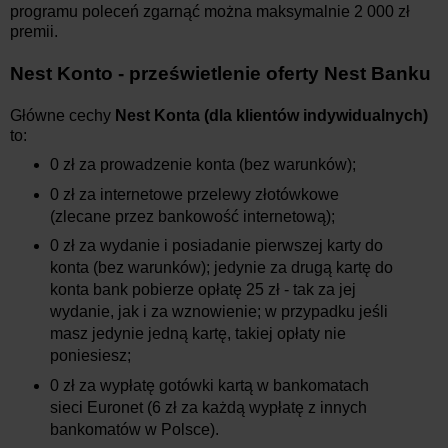
programu poleceń zgarnąć można maksymalnie 2 000 zł
premii.
Nest Konto - prześwietlenie oferty Nest Banku
Główne cechy
Nest Konta (dla klientów indywidualnych)
to:
0 zł za prowadzenie konta (bez warunków);
0 zł za internetowe przelewy złotówkowe
(zlecane przez bankowość internetową);
0 zł za wydanie i posiadanie pierwszej karty do
konta (bez warunków); jedynie za drugą kartę do
konta bank pobierze opłatę 25 zł - tak za jej
wydanie, jak i za wznowienie; w przypadku jeśli
masz jedynie jedną kartę, takiej opłaty nie
poniesiesz;
0 zł za wypłatę gotówki kartą w bankomatach
sieci Euronet (6 zł za każdą wypłatę z innych
bankomatów w Polsce).