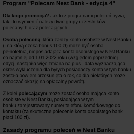
Program "Polecam Nest Bank - edycja 4"
Dla kogo promocja?
Jak to z programami poleceń bywa,
tak i tu wymienić należy dwie grupy uczestników:
polecanych oraz polecających.
Osobą poleconą
, która założy konto osobiste w Nest Banku
(i na którą czeka bonus 100 zł) może być osoba
pełnoletnia, nieposiadająca konta osobistego w Nest Banku
co najmniej
od 1.01.2022 roku (względem poprzedniej
edycji nastąpiła więc zmiana na plus - data wyznaczająca
okres wykluczenia dla byłych posiadaczy konta w tym banku
została bowiem przesunięta o rok, co dla niektórych może
oznaczać okazję na opłacalny powrót)
.
Z kolei
polecającym
może zostać osoba mająca konto
osobiste w Nest Banku, posiadająca w tym
banku zarejestrowany numer telefonu komórkowego do
kontaktu (za skuteczne polecenie konta osobistego bank
płaci 100 zł).
Zasady programu poleceń w Nest Banku