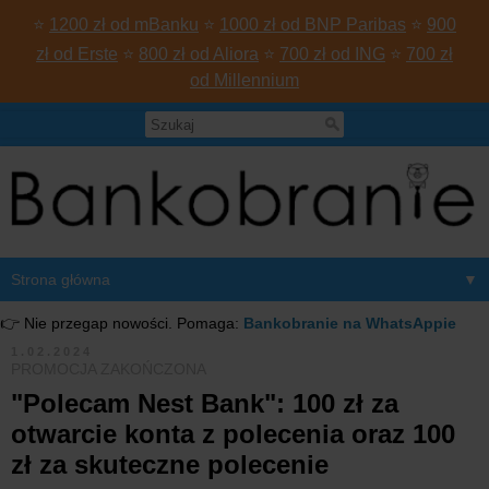
⭐
1200 zł od mBanku
⭐
1000 zł od BNP Paribas
⭐
900
zł od Erste
⭐
800 zł od Aliora
⭐
700 zł od ING
⭐
700 zł
od Millennium
▼
👉 Nie przegap nowości. Pomaga:
Bankobranie na WhatsAppie
1.02.2024
PROMOCJA ZAKOŃCZONA
"Polecam Nest Bank": 100 zł za
otwarcie konta z polecenia oraz 100
zł za skuteczne polecenie