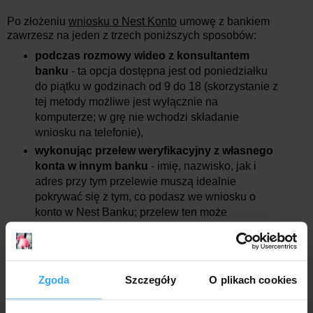
Po złożeniu
wniosku o Nest Konto
umowę z bankiem
zawrzesz na jeden z trzech poniższych sposobów:
podczas rozmowy wideo z konsultantem
banku
- ta opcja dostępna jest od poniedziałku
do piątku w godzinach od 9 do 18 (skorzystanie z
tej metody możliwe jest wyłącznie na
komputerze; w grę nie wchodzi składanie
wniosku na telefonie),
wykonując przelew weryfikacyjny z własnego
konta w innym banku
- imię, nazwisko, jak i
adres przy tym przelewie muszą idealnie
pokrywać się z tym, co podasz we wniosku o
konto w Nest Banku; przelew ten może
pochodzić wyłącznie z wybranych banków (Alior,
ING Bank Śląski, mBank, Pekao lub Santander
Banku) pod warunkiem, że konto w tamtym
banku zostało przez Ciebie założone w inny
Zgoda
Szczegóły
O plikach cookies
sposób, niż przelewem weryfikacyjnym lub
podczas wizyty w placówce banku
(w tym