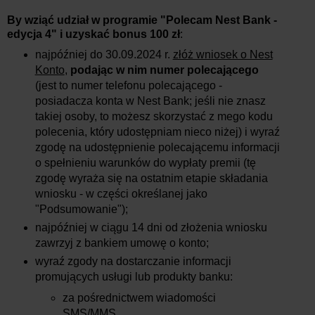
By wziąć udział w programie "Polecam Nest Bank -
edycja 4" i uzyskać bonus 100 zł
:
najpóźniej
do 30.09.2024 r.
złóż wniosek o Nest
Konto
,
podając w nim numer polecającego
(jest to numer telefonu polecającego -
posiadacza konta w Nest Bank; jeśli nie znasz
takiej osoby, to możesz skorzystać z mego kodu
polecenia, który udostępniam nieco niżej) i wyraź
zgodę na udostępnienie polecającemu informacji
o spełnieniu warunków do wypłaty premii (tę
zgodę wyraża się na ostatnim etapie składania
wniosku - w części określanej jako
"Podsumowanie");
najpóźniej w ciągu 14 dni od złożenia wniosku
zawrzyj z bankiem umowę o konto;
wyraź zgody na dostarczanie informacji
promujących usługi lub produkty banku:
za pośrednictwem wiadomości
SMS/MMS