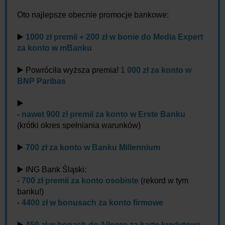
Oto najlepsze obecnie promocje bankowe:
▶️
1000 zł premii + 200 zł w bonie do Media Expert
za konto w mBanku
▶️ Powróciła wyższa premia!
1 000 zł za konto w
BNP Paribas
▶️
-
nawet 900 zł premii za konto w Erste Banku
(krótki okres spełniania warunków)
▶️
700 zł za konto w Banku Millennium
▶️ ING Bank Śląski:
-
700 zł premii za konto osobiste
(rekord w tym
banku!)
-
4400 zł w bonusach za konto firmowe
▶️
450 zł w bonach do Allegro za kartę kredytową