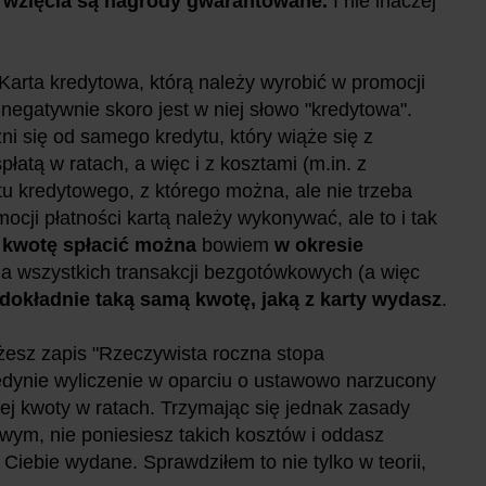
 wzięcia są nagrody gwarantowane.
I nie inaczej
Karta kredytowa, którą należy wyrobić w promocji
egatywnie skoro jest w niej słowo "kredytowa".
i się od samego kredytu, który wiąże się z
spłatą w ratach, a więc i z kosztami (m.in. z
itu kredytowego, z którego można, ale nie trzeba
mocji płatności kartą należy wykonywać, ale to i tak
kwotę spłacić można
bowiem
w okresie
 dla wszystkich transakcji bezgotówkowych (a więc
dokładnie taką samą kwotę, jaką z karty wydasz
.
żesz zapis "Rzeczywista roczna stopa
jedynie wyliczenie w oparciu o ustawowo narzucony
ej kwoty w ratach. Trzymając się jednak zasady
wym, nie poniesiesz takich kosztów i oddasz
 Ciebie wydane. Sprawdziłem to nie tylko w teorii,