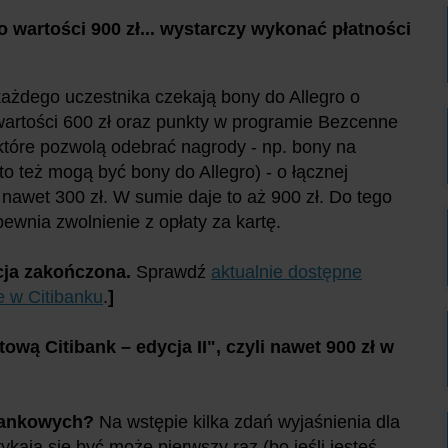
 wartości 900 zł... wystarczy wykonać płatności
każdego uczestnika czekają bony do Allegro o
wartości 600 zł oraz punkty w programie Bezcenne
które pozwolą odebrać nagrody - np. bony na
to też mogą być bony do Allegro) - o łącznej
 nawet 300 zł. W sumie daje to aż 900 zł. Do tego
ewnia zwolnienie z opłaty za kartę.
ja zakończona.
Sprawdź
aktualnie dostępne
 w Citibanku
.
]
wą Citibank – edycja II", czyli nawet 900 zł w
 bankowych?
Na wstępie kilka zdań wyjaśnienia dla
ykają się być może pierwszy raz (bo jeśli jesteś