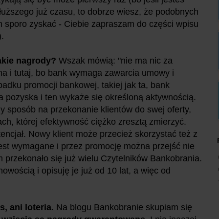
łuższego już czasu, to dobrze wiesz, że podobnych
im sporo zyskać - Ciebie zapraszam do części wpisu
).
takie nagrody?
Wszak mówią: "nie ma nic za
ma i tutaj, bo bank wymaga zawarcia umowy i
adku promocji bankowej, takiej jak ta, bank
ta pozyska i ten wykaże się określoną aktywnością.
zy sposób na przekonanie klientów do swej oferty,
ach, której efektywność ciężko zresztą zmierzyć.
tencjał. Nowy klient może przecież skorzystać też z
jest wymagane i przez promocję można przejść nie
 przekonało się już wielu Czytelników Bankobrania.
owością i opisuję je już od 10 lat, a więc od
s, ani loteria
. Na blogu Bankobranie skupiam się