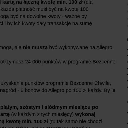
 kartą na łączną kwotę min. 100 zł
(dla
e każda płatność musi być na kwotę 100
 mogą być na dowolne kwoty - ważne by
ci i by ich kwoty dały transakcje na sumę
 mogą, ale
nie muszą
być wykonywane na Allegro.
 otrzymasz 24 000 punktów w programie Bezcenne
 uzyskania punktów programie Bezcenne Chwile,
nagród - 6 bonów do Allegro po 100 zł każdy. By je
 piątym, szóstym i siódmym miesiącu po
kartę
(w każdym z tych miesięcy)
wykonaj
zną kwotę min. 100 zł
(tu tak samo nie chodzi