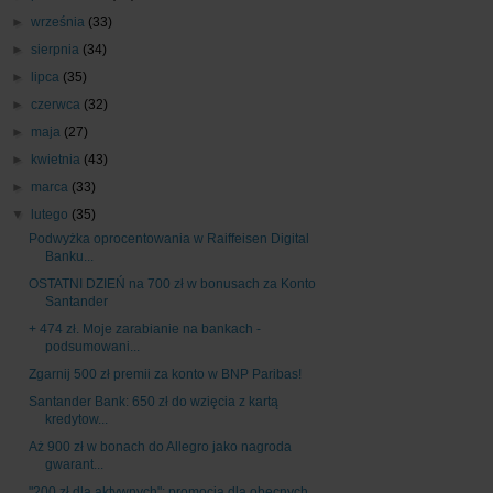
►
września
(33)
►
sierpnia
(34)
►
lipca
(35)
►
czerwca
(32)
►
maja
(27)
►
kwietnia
(43)
►
marca
(33)
▼
lutego
(35)
Podwyżka oprocentowania w Raiffeisen Digital
Banku...
OSTATNI DZIEŃ na 700 zł w bonusach za Konto
Santander
+ 474 zł. Moje zarabianie na bankach -
podsumowani...
Zgarnij 500 zł premii za konto w BNP Paribas!
Santander Bank: 650 zł do wzięcia z kartą
kredytow...
Aż 900 zł w bonach do Allegro jako nagroda
gwarant...
"200 zł dla aktywnych": promocja dla obecnych