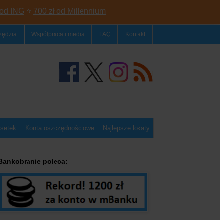
 od ING
⭐
700 zł od Millennium
zędzia
Współpraca i media
FAQ
Kontakt
dsetek
Konta oszczędnościowe
Najlepsze lokaty
Bankobranie poleca: