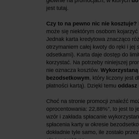
głównie na promocjach, w których
do
jest tutaj.
Czy to na pewno nic nie kosztuje?
może się niektórym osobom kojarzyć n
Jednak karta kredytowa znacząco różn
otrzymaniem całej kwoty do ręki i jej 
odsetkami). Karta daje dostęp do lim
korzystać. Na potrzeby niniejszej pro
nie oznacza kosztów.
Wykorzystaną 
bezodsetkowym
, który liczony jest
płatności kartą). Dzięki temu
oddasz 
Choć na stronie promocji znaleźć mo
oprocentowania: 22,88%", to jest to 
wzór i zakłada spłacanie wykorzystan
spłacenia karty w okresie bezodsetko
dokładnie tyle samo, ile zostało przez