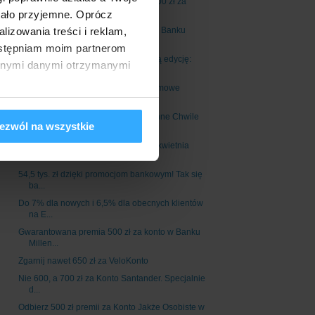
Łatwa premia 400 zł na start + do 1500 zł za
aktyw...
tało przyjemne. Oprócz
izowania treści i reklam,
Promocja dla obecnych klientów ING Banku
Śląskiego...
dostępniam moim partnerom
Szybko poszło! Citibank odpala nową edycję:
innymi danymi otrzymanymi
7,1% n...
Zgarnij 500 zł za bezwarunkowo darmowe
BIZnest Kon...
24 000 punktów w programie Bezcenne Chwile
ezwól na wszystkie
dla otw...
mBank: zmiana opłat i prowizji od 3. kwietnia
2024...
54,5 tys. zł dzięki promocjom bankowym! Tak się
ba...
Do 7% dla nowych i 6,5% dla obecnych klientów
na E...
Gwarantowana premia 500 zł za konto w Banku
Millen...
Zgarnij nawet 650 zł za VeloKonto
Nie 600, a 700 zł za Konto Santander. Specjalnie
d...
Odbierz 500 zł premii za Konto Jakże Osobiste w