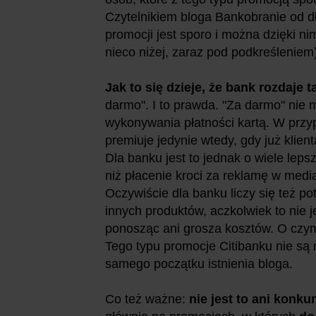
Czytelnikiem bloga Bankobranie od d
promocji jest sporo i można dzięki n
nieco niżej, zaraz pod podkreśleniem
Jak to się dzieje, że bank rozdaje 
darmo". I to prawda. "Za darmo" nie 
wykonywania płatności kartą. W przyp
premiuje jedynie wtedy, gdy już klien
Dla banku jest to jednak o wiele leps
niż płacenie kroci za reklamę w medi
Oczywiście dla banku liczy się też po
innych produktów, aczkolwiek to nie 
ponosząc ani grosza kosztów. O czym
Tego typu promocje Citibanku nie są n
samego początku istnienia bloga.
Co też ważne:
nie jest to ani konkur