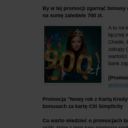
By w tej promocji zgarnąć bonusy o
na sumę zaledwie 700 zł.
A tu na 
łącznej 
Chwile, 
zakupy (
wartości
bank zap
[Promoc
promocje
Promocja "Nowy rok z Kartą Kredyto
bonusach za kartę Citi Simplicity
Co warto wiedzieć o promocjach
osób, które z tego typu promocją spot