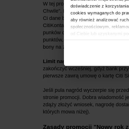
W tej promocji nie ma wykluczeń, je
doświadczenie z korzystania
Chwile". Nawet gdy bierzesz w nim ud
cookies wymaganych do prawid
Ci dane brać udział z inną kartą kre
aby również analizować ruch
CitiKonta, to z niniejszej promocji z
społecznościowym, reklamow
punków dostaniesz. Zważywszy, że bo
od Ciebie lub uzyskanymi po
punktów, można przeliczyć, że powyż
bony na zakupy - o wartości 300 zł.
Limit nagród.
Promocja ma być dost
zakończyć wcześniej, gdyż bank przy
pierwsze zawrą umowę o kartę Citi Sim
Jeśli pula nagród wyczerpie się prze
stronie promocji. Dobra wiadomość je
zdąży złożyć wniosek, nagrodę dostał
których mowa niżej).
Zasady promocji "
Nowy rok z 