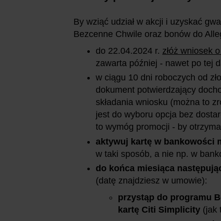
By wziąć udział w akcji i uzyskać g
Bezcenne Chwile oraz bonów do Alle
do 22.04.2024
r.
złóż wniosek o 
zawarta później - nawet po tej d
w ciągu 10 dni roboczych od zł
dokument potwierdzający dochod
składania wniosku (można to zr
jest do wyboru opcja bez dostar
to wymóg promocji - by otrzyma
aktywuj kartę w bankowości 
w taki sposób, a nie np. w ban
do końca miesiąca następują
(datę znajdziesz w umowie):
przystąp do programu Be
kartę Citi Simplicity
(jak 