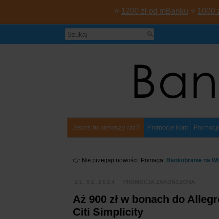
⭐
1200 zł od mBanku
⭐
1000 
Jesteś tu pierwszy raz?
Promocje kont
Promocje
👉 Nie przegap nowości. Pomaga:
Bankobranie na W
21.02.2024
PROMOCJA ZAKOŃCZONA
Aż 900 zł w bonach do Alleg
Citi Simplicity