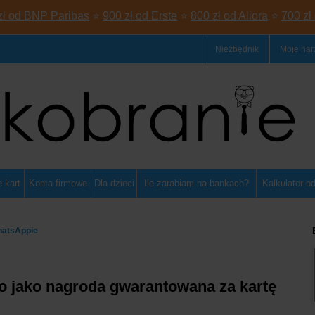
zł od BNP Paribas
⭐
900 zł od Erste
⭐
800 zł od Aliora
⭐
700 zł
Niezbędnik
Moje nar
 kart
Konta firmowe
Dla dzieci
Ile zarabiam na bankach?
Kalkulator o
hatsAppie
ro jako nagroda gwarantowana za kartę