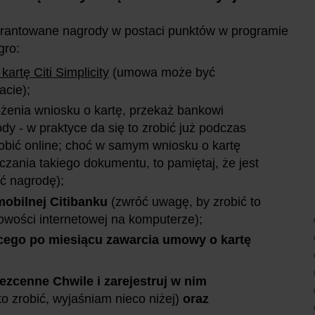
warantowane nagrody w postaci punktów w programie
gro:
kartę Citi Simplicity
(umowa może być
acie);
ożenia wniosku o kartę, przekaż bankowi
y - w praktyce da się to zrobić już podczas
obić online; choć w samym wniosku o kartę
czania takiego dokumentu, to pamiętaj, że jest
ć nagrodę);
mobilnej Citibanku
(zwróć uwagę, by zrobić to
kowości internetowej na komputerze);
cego po miesiącu zawarcia umowy o kartę
zcenne Chwile i zarejestruj w nim
to zrobić, wyjaśniam nieco niżej)
oraz