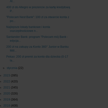
Al...
400 zł do Allegro w prezencie za kartę kredytową
P...
"Polecam Nest Bank": 100 zł za otwarcie konta z
po...
Najlepsze lokaty bankowe i konta
oszczędnościowe n...
Santander Bank: program "Polecam mój Bank -
edycja...
200 zł na zakupy za Konto 360° Junior w Banku
Mill...
Pekao: 200 zł premii za konto dla dziecka (0-17
la...
►
stycznia
(22)
►
2023
(395)
►
2022
(420)
►
2021
(345)
►
2020
(326)
►
2019
(364)
►
2018
(408)