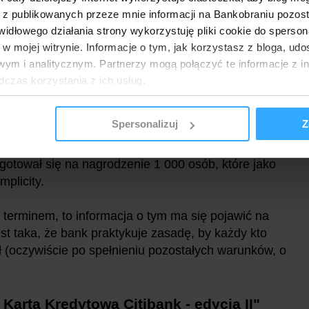
śli chodzi o uczestników programu "Bezcenne
 z publikowanych przeze mnie informacji na Bankobraniu pozos
ział np. z kartą wydaną przez inny bank albo było
łowego działania strony wykorzystuję pliki cookie do spersonal
dytową Citibanku lub choćby teraz z kartą wydaną do
 w mojej witrynie. Informacje o tym, jak korzystasz z bloga, u
 kartą kredytową również możesz skorzystać i 24 000
ym i analitycznym. Partnerzy mogą połączyć te informacje z 
n na zakupy o wartości 100 zł "kosztuje" 8 000
dczas korzystania z ich usług.
sza suma punktów przełoży się na nagrody - np.
Spersonalizuj
Z
ępna tylko
do 22.04.2024 roku
, ale może się
gotował się na nagrodzenie 1 000 osób, które jako
plicity.
d terminem, to informacja o tym ma się pojawić na
st taka, że bank praktykuje zasadę, by każdy kto
 (oczywiście po spełnieniu pozostałych warunków, o
Kartą Kredytową Citibank - edycja II
"